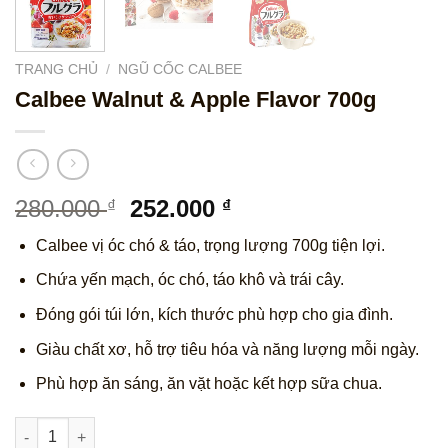
TRANG CHỦ
/
NGŨ CỐC CALBEE
Calbee Walnut & Apple Flavor 700g
Giá
Giá
280.000
252.000
₫
₫
gốc
hiện
Calbee vị óc chó & táo, trọng lượng 700g tiện lợi.
là:
tại
280.000 ₫.
là:
Chứa yến mạch, óc chó, táo khô và trái cây.
252.000 ₫.
Đóng gói túi lớn, kích thước phù hợp cho gia đình.
Giàu chất xơ, hỗ trợ tiêu hóa và năng lượng mỗi ngày.
Phù hợp ăn sáng, ăn vặt hoặc kết hợp sữa chua.
Calbee Walnut & Apple Flavor 700g số lượng