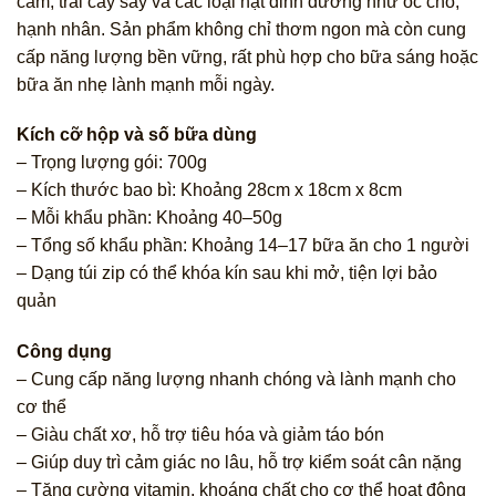
cám, trái cây sấy và các loại hạt dinh dưỡng như óc chó,
hạnh nhân. Sản phẩm không chỉ thơm ngon mà còn cung
cấp năng lượng bền vững, rất phù hợp cho bữa sáng hoặc
bữa ăn nhẹ lành mạnh mỗi ngày.
Kích cỡ hộp và số bữa dùng
– Trọng lượng gói: 700g
– Kích thước bao bì: Khoảng 28cm x 18cm x 8cm
– Mỗi khẩu phần: Khoảng 40–50g
– Tổng số khẩu phần: Khoảng 14–17 bữa ăn cho 1 người
– Dạng túi zip có thể khóa kín sau khi mở, tiện lợi bảo
quản
Công dụng
– Cung cấp năng lượng nhanh chóng và lành mạnh cho
cơ thể
– Giàu chất xơ, hỗ trợ tiêu hóa và giảm táo bón
– Giúp duy trì cảm giác no lâu, hỗ trợ kiểm soát cân nặng
– Tăng cường vitamin, khoáng chất cho cơ thể hoạt động