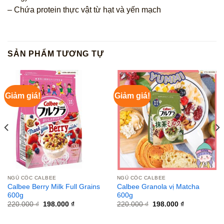
– Chứa protein thực vật từ hạt và yến mạch
SẢN PHẨM TƯƠNG TỰ
Giảm giá!
Giảm giá!
NGŨ CỐC CALBEE
NGŨ CỐC CALBEE
Calbee Berry Milk Full Grains
Calbee Granola vị Matcha
600g
600g
Giá
Giá
Giá
Giá
220.000
₫
198.000
₫
220.000
₫
198.000
₫
gốc
hiện
gốc
hiện
là:
tại
là:
tại
220.000 ₫.
là:
220.000 ₫.
là: