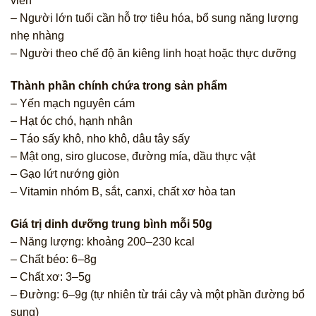
viên
– Người lớn tuổi cần hỗ trợ tiêu hóa, bổ sung năng lượng
nhẹ nhàng
– Người theo chế độ ăn kiêng linh hoạt hoặc thực dưỡng
Thành phần chính chứa trong sản phẩm
– Yến mạch nguyên cám
– Hạt óc chó, hạnh nhân
– Táo sấy khô, nho khô, dâu tây sấy
– Mật ong, siro glucose, đường mía, dầu thực vật
– Gạo lứt nướng giòn
– Vitamin nhóm B, sắt, canxi, chất xơ hòa tan
Giá trị dinh dưỡng trung bình mỗi 50g
– Năng lượng: khoảng 200–230 kcal
– Chất béo: 6–8g
– Chất xơ: 3–5g
– Đường: 6–9g (tự nhiên từ trái cây và một phần đường bổ
sung)