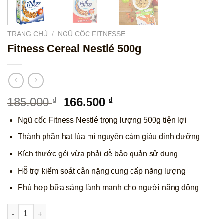
TRANG CHỦ
/
NGŨ CỐC FITNESSE
Fitness Cereal Nestlé 500g
Giá
Giá
185.000
166.500
₫
₫
gốc
hiện
Ngũ cốc Fitness Nestlé trọng lượng 500g tiện lợi
là:
tại
185.000 ₫.
là:
Thành phần hạt lúa mì nguyên cám giàu dinh dưỡng
166.500 ₫.
Kích thước gói vừa phải dễ bảo quản sử dụng
Hỗ trợ kiểm soát cân nặng cung cấp năng lượng
Phù hợp bữa sáng lành mạnh cho người năng động
Fitness Cereal Nestlé 500g số lượng