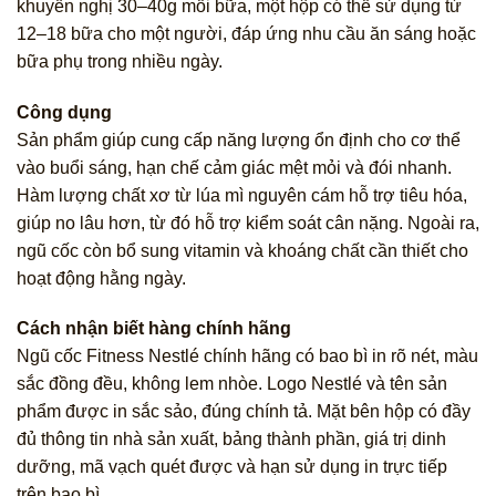
khuyến nghị 30–40g mỗi bữa, một hộp có thể sử dụng từ
12–18 bữa cho một người, đáp ứng nhu cầu ăn sáng hoặc
bữa phụ trong nhiều ngày.
Công dụng
Sản phẩm giúp cung cấp năng lượng ổn định cho cơ thể
vào buổi sáng, hạn chế cảm giác mệt mỏi và đói nhanh.
Hàm lượng chất xơ từ lúa mì nguyên cám hỗ trợ tiêu hóa,
giúp no lâu hơn, từ đó hỗ trợ kiểm soát cân nặng. Ngoài ra,
ngũ cốc còn bổ sung vitamin và khoáng chất cần thiết cho
hoạt động hằng ngày.
Cách nhận biết hàng chính hãng
Ngũ cốc Fitness Nestlé chính hãng có bao bì in rõ nét, màu
sắc đồng đều, không lem nhòe. Logo Nestlé và tên sản
phẩm được in sắc sảo, đúng chính tả. Mặt bên hộp có đầy
đủ thông tin nhà sản xuất, bảng thành phần, giá trị dinh
dưỡng, mã vạch quét được và hạn sử dụng in trực tiếp
trên bao bì.