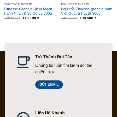
NGŨ CỐC FITNESSE
NGŨ CỐC FITNESSE
Fitnesse Granola Diêm Mạch,
Ngũ cốc Fitnesse granola Nam
Hạnh Nhân & Sô Cô La 300g
Việt Quất & Hạt Bí 300g
Giá
Giá
Giá
Giá
129.000
₫
116.100
₫
145.000
₫
130.500
₫
gốc
hiện
gốc
hiện
là:
tại
là:
tại
129.000 ₫.
là:
145.000 ₫.
là:
116.100 ₫.
130.500 ₫.
Trở Thành Đối Tác
Chúng tôi luôn tìm kiếm đối tác
chiến lược
GỬI EMAIL
Liên Hệ Nhanh