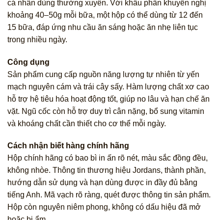
cá nhân dùng thường xuyên. Với khẩu phần khuyến nghị
khoảng 40–50g mỗi bữa, một hộp có thể dùng từ 12 đến
15 bữa, đáp ứng nhu cầu ăn sáng hoặc ăn nhẹ liên tục
trong nhiều ngày.
Công dụng
Sản phẩm cung cấp nguồn năng lượng tự nhiên từ yến
mạch nguyên cám và trái cây sấy. Hàm lượng chất xơ cao
hỗ trợ hệ tiêu hóa hoạt động tốt, giúp no lâu và hạn chế ăn
vặt. Ngũ cốc còn hỗ trợ duy trì cân nặng, bổ sung vitamin
và khoáng chất cần thiết cho cơ thể mỗi ngày.
Cách nhận biết hàng chính hãng
Hộp chính hãng có bao bì in ấn rõ nét, màu sắc đồng đều,
không nhòe. Thông tin thương hiệu Jordans, thành phần,
hướng dẫn sử dụng và hạn dùng được in đầy đủ bằng
tiếng Anh. Mã vạch rõ ràng, quét được thông tin sản phẩm.
Hộp còn nguyên niêm phong, không có dấu hiệu đã mở
hoặc bị ẩm.