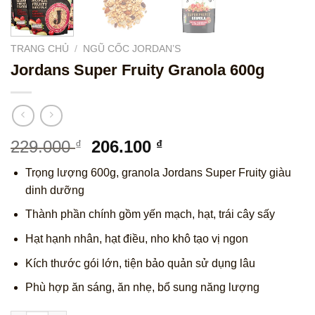
TRANG CHỦ
/
NGŨ CỐC JORDAN’S
Jordans Super Fruity Granola 600g
Giá
Giá
229.000
206.100
₫
₫
gốc
hiện
Trọng lượng 600g, granola Jordans Super Fruity giàu
là:
tại
dinh dưỡng
229.000 ₫.
là:
206.100 ₫.
Thành phần chính gồm yến mạch, hạt, trái cây sấy
Hạt hạnh nhân, hạt điều, nho khô tạo vị ngon
Kích thước gói lớn, tiện bảo quản sử dụng lâu
Phù hợp ăn sáng, ăn nhẹ, bổ sung năng lượng