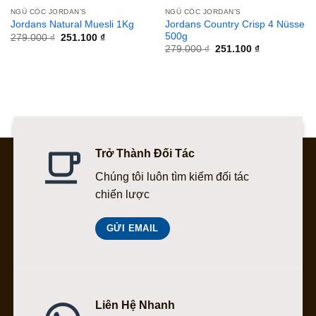
NGŨ CỐC JORDAN’S
NGŨ CỐC JORDAN’S
Jordans Country Crisp 4 Nüsse
Jordans Natural Muesli 1Kg
500g
Giá
Giá
279.000
₫
251.100
₫
gốc
hiện
Giá
Giá
279.000
₫
251.100
₫
là:
tại
gốc
hiện
279.000 ₫.
là:
là:
tại
251.100 ₫.
279.000 ₫.
là:
251.100 ₫.
Trở Thành Đối Tác
Chúng tôi luôn tìm kiếm đối tác
chiến lược
GỬI EMAIL
Liên Hệ Nhanh