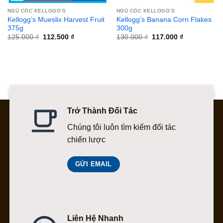
NGŨ CỐC KELLOGG’S
NGŨ CỐC KELLOGG’S
Kellogg’s Mueslix Harvest Fruit
Kellogg’s Banana Corn Flakes
375g
300g
Giá
Giá
Giá
Giá
125.000
₫
112.500
₫
130.000
₫
117.000
₫
gốc
hiện
gốc
hiện
là:
tại
là:
tại
125.000 ₫.
là:
130.000 ₫.
là:
112.500 ₫.
117.000 ₫.
Trở Thành Đối Tác
Chúng tôi luôn tìm kiếm đối tác
chiến lược
GỬI EMAIL
Liên Hệ Nhanh