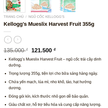
TRANG CHỦ
/
NGŨ CỐC KELLOGG’S
Kellogg’s Mueslix Harvest Fruit 355g
Giá
Giá
135.000
121.500
₫
₫
gốc
hiện
Kellogg’s Mueslix Harvest Fruit – ngũ cốc trái cây dinh
là:
tại
dưỡng.
135.000 ₫.
là:
121.500 ₫.
Trọng lượng 355g, tiện lợi cho bữa sáng hàng ngày.
Chứa yến mạch, lúa mì, nho khô, táo, hạt hướng
dương.
Đóng gói kín, kích thước nhỏ gọn dễ bảo quản.
Giàu chất xơ, hỗ trợ tiêu hóa và cung cấp năng lượng.