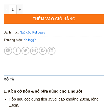
Kellogg’s Mueslix Harvest Fruit 355g số lượng
THÊM VÀO GIỎ HÀNG
Danh mục:
Ngũ cốc Kellogg’s
Thương hiệu:
Kellogg’s
MÔ TẢ
1.
Kích cỡ hộp & số bữa dùng cho 1 người
Hộp ngũ cốc dung tích 355g, cao khoảng 20cm, rộng
13cm.