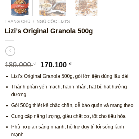
TRANG CHỦ
/
NGŨ CỐC LIZI’S
Lizi’s Original Granola 500g
Giá
Giá
189.000
170.100
₫
₫
gốc
hiện
Lizi’s Original Granola 500g, gói lớn tiện dùng lâu dài
là:
tại
189.000 ₫.
là:
Thành phần yến mạch, hạnh nhân, hạt bí, hạt hướng
170.100 ₫.
dương
Gói 500g thiết kế chắc chắn, dễ bảo quản và mang theo
Cung cấp năng lượng, giàu chất xơ, tốt cho tiêu hóa
Phù hợp ăn sáng nhanh, hỗ trợ duy trì lối sống lành
mạnh