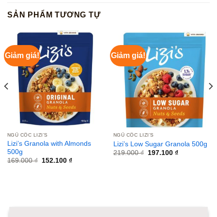
SẢN PHẨM TƯƠNG TỰ
Giảm giá!
Giảm giá!
NGŨ CỐC LIZI’S
NGŨ CỐC LIZI’S
Lizi’s Granola with Almonds
Lizi’s Low Sugar Granola 500g
500g
Giá
Giá
219.000
₫
197.100
₫
gốc
hiện
Giá
Giá
169.000
₫
152.100
₫
là:
tại
gốc
hiện
219.000 ₫.
là:
là:
tại
197.100 ₫.
169.000 ₫.
là:
152.100 ₫.