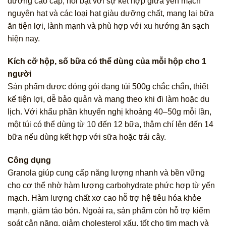
dưỡng cao cấp, nổi bật với sự kết hợp giữa yến mạch
nguyên hạt và các loại hạt giàu dưỡng chất, mang lại bữa
ăn tiện lợi, lành mạnh và phù hợp với xu hướng ăn sạch
hiện nay.
Kích cỡ hộp, số bữa có thể dùng của mỗi hộp cho 1
người
Sản phẩm được đóng gói dạng túi 500g chắc chắn, thiết
kế tiện lợi, dễ bảo quản và mang theo khi đi làm hoặc du
lịch. Với khẩu phần khuyến nghị khoảng 40–50g mỗi lần,
một túi có thể dùng từ 10 đến 12 bữa, thậm chí lên đến 14
bữa nếu dùng kết hợp với sữa hoặc trái cây.
Công dụng
Granola giúp cung cấp năng lượng nhanh và bền vững
cho cơ thể nhờ hàm lượng carbohydrate phức hợp từ yến
mạch. Hàm lượng chất xơ cao hỗ trợ hệ tiêu hóa khỏe
mạnh, giảm táo bón. Ngoài ra, sản phẩm còn hỗ trợ kiểm
soát cân nặng, giảm cholesterol xấu, tốt cho tim mạch và