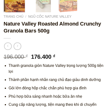
TRANG CHỦ
/
NGŨ CỐC NATURE VALLEY
Nature Valley Roasted Almond Crunchy
Granola Bars 500g
Giá
Giá
196.000
176.400
₫
₫
gốc
hiện
Thanh granola giòn Nature Valley trọng lượng 500g tiện
là:
tại
lợi
196.000 ₫.
là:
176.400 ₫.
Thành phần hạnh nhân rang chủ đạo giàu dinh dưỡng
Gói lớn đóng hộp chắc chắn phù hợp gia đình
Phù hợp bữa sáng nhanh hoặc bữa ăn nhẹ
Cung cấp năng lượng, tiện mang theo khi di chuyển