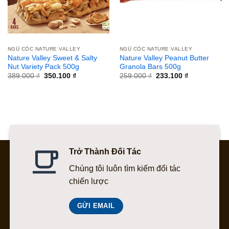
NGŨ CỐC NATURE VALLEY
NGŨ CỐC NATURE VALLEY
Nature Valley Sweet & Salty
Nature Valley Peanut Butter
Nut Variety Pack 500g
Granola Bars 500g
Giá
Giá
Giá
Giá
389.000
₫
350.100
₫
259.000
₫
233.100
₫
gốc
hiện
gốc
hiện
là:
tại
là:
tại
389.000 ₫.
là:
259.000 ₫.
là:
350.100 ₫.
233.100 ₫.
Trở Thành Đối Tác
Chúng tôi luôn tìm kiếm đối tác
chiến lược
GỬI EMAIL