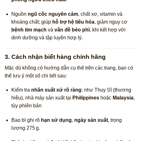
Nguồn
ngũ cốc nguyên cám
, chất xơ, vitamin và
khoáng chất; giúp
hỗ trợ hệ tiêu hóa
, giảm nguy cơ
bệnh tim mạch
và
vấn đề béo phì
, khi kết hợp với
dinh dưỡng và tập luyện hợp lý.
3. Cách nhận biết hàng chính hãng
Mặc dù không có hướng dẫn cụ thể trên các trang, bạn có
thể lưu ý một số chi tiết sau:
Kiểm tra
nhãn xuất xứ rõ ràng
: như Thụy Sĩ (thương
hiệu), nhà máy sản xuất tại
Philippines
hoặc
Malaysia
,
tùy phiên bản
Bao bì ghi rõ
hạn sử dụng
,
ngày sản xuất
, trọng
lượng 275 g.