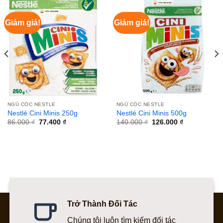
Giảm giá!
Giảm giá!
NGŨ CỐC NESTLE
NGŨ CỐC NESTLE
Nestlé Cini Minis 250g
Nestlé Cini Minis 500g
Giá
Giá
Giá
Giá
86.000
₫
77.400
₫
140.000
₫
126.000
₫
gốc
hiện
gốc
hiện
là:
tại
là:
tại
86.000 ₫.
là:
140.000 ₫.
là:
77.400 ₫.
126.000 ₫.
Trở Thành Đối Tác
Chúng tôi luôn tìm kiếm đối tác