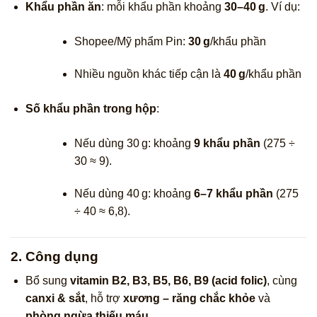
Khẩu phần ăn
: mỗi khẩu phần khoảng
30–40 g
. Ví dụ:
Shopee/Mỹ phẩm Pin:
30 g
/khẩu phần
Nhiều nguồn khác tiếp cận là
40 g
/khẩu phần
Số khẩu phần trong hộp
:
Nếu dùng 30 g: khoảng
9 khẩu phần
(275 ÷
30 ≈ 9).
Nếu dùng 40 g: khoảng
6–7 khẩu phần
(275
÷ 40 ≈ 6,8).
2. Công dụng
Bổ sung
vitamin B2, B3, B5, B6, B9 (acid folic)
, cùng
canxi & sắt
, hỗ trợ
xương – răng chắc khỏe
và
phòng ngừa thiếu máu
.