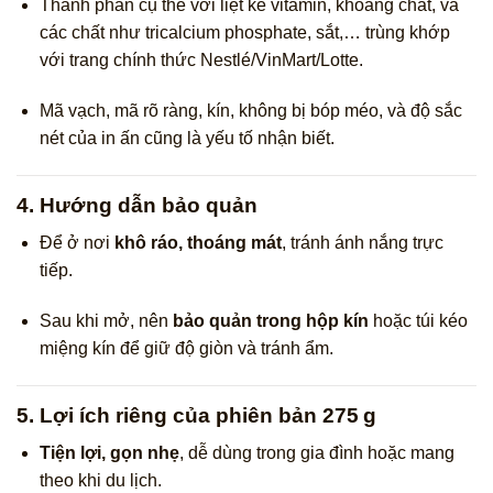
Thành phần cụ thể với liệt kê vitamin, khoáng chất, và
các chất như tricalcium phosphate, sắt,… trùng khớp
với trang chính thức Nestlé/VinMart/Lotte.
Mã vạch, mã rõ ràng, kín, không bị bóp méo, và độ sắc
nét của in ấn cũng là yếu tố nhận biết.
4. Hướng dẫn bảo quản
Để ở nơi
khô ráo, thoáng mát
, tránh ánh nắng trực
tiếp.
Sau khi mở, nên
bảo quản trong hộp kín
hoặc túi kéo
miệng kín để giữ độ giòn và tránh ẩm.
5. Lợi ích riêng của phiên bản 275 g
Tiện lợi, gọn nhẹ
, dễ dùng trong gia đình hoặc mang
theo khi du lịch.