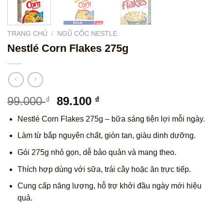
TRANG CHỦ
/
NGŨ CỐC NESTLE
Nestlé Corn Flakes 275g
Giá
Giá
99.000
89.100
₫
₫
gốc
hiện
Nestlé Corn Flakes 275g – bữa sáng tiện lợi mỗi ngày.
là:
tại
99.000 ₫.
là:
Làm từ bắp nguyên chất, giòn tan, giàu dinh dưỡng.
89.100 ₫.
Gói 275g nhỏ gọn, dễ bảo quản và mang theo.
Thích hợp dùng với sữa, trái cây hoặc ăn trực tiếp.
Cung cấp năng lượng, hỗ trợ khởi đầu ngày mới hiệu
quả.