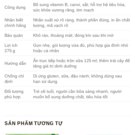
Bổ sung vitamin B, canxi, sắt; hỗ trợ hệ tiêu hóa,
Công dụng
sức khỏe xương răng, tim mạch
Nhận biết
Nhãn xuất xứ rõ ràng, thành phần đúng, in ấn chất
chính hãng
lượng, mã vạch rõ
Bảo quản
Khô ráo, thoáng mát; đóng kín sau khi mở
Lợi ích
Gọn nhẹ, gói lượng vừa đủ, phù hợp gia đình nhỏ
275 g
hoặc cá nhân
Ăn trực tiếp hoặc trộn sữa 125 ml; thêm trái cây để
Hướng dẫn
tăng giá trị dinh dưỡng
Chống chỉ
Dị ứng gluten, sữa, đậu nành; không dùng sau
định
hạn sử dụng
Đối tượng
Trẻ ≥6 tuổi, người cần bữa sáng nhanh, người
phù hợp
muốn bổ sung dưỡng chất, tiêu hóa tốt
SẢN PHẨM TƯƠNG TỰ