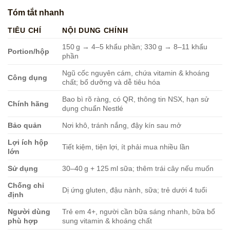
Tóm tắt nhanh
TIÊU CHÍ
NỘI DUNG CHÍNH
150 g → 4–5 khẩu phần; 330 g → 8–11 khẩu
Portion/hộp
phần
Ngũ cốc nguyên cám, chứa vitamin & khoáng
Công dụng
chất; bổ dưỡng và dễ tiêu hóa
Bao bì rõ ràng, có QR, thông tin NSX, hạn sử
Chính hãng
dụng chuẩn Nestlé
Bảo quản
Nơi khô, tránh nắng, đậy kín sau mở
Lợi ích hộp
Tiết kiệm, tiện lợi, ít phải mua nhiều lần
lớn
Sử dụng
30–40 g + 125 ml sữa; thêm trái cây nếu muốn
Chống chỉ
Dị ứng gluten, đậu nành, sữa; trẻ dưới 4 tuổi
định
Người dùng
Trẻ em 4+, người cần bữa sáng nhanh, bữa bổ
phù hợp
sung vitamin & khoáng chất