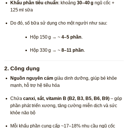
Khẩu phần tiêu chuẩn
: khoảng
30–40 g
ngũ cốc +
125 ml sữa
Do đó, số bữa sử dụng cho một người như sau:
Hộp 150 g → ~
4–5 phần
.
Hộp 330 g → ~
8–11 phần
.
2. Công dụng
Nguồn nguyên cám
giàu dinh dưỡng, giúp bé khỏe
mạnh, hỗ trợ hệ tiêu hóa
Chứa
canxi, sắt, vitamin B (B2, B3, B5, B6, B9)
– góp
phần phát triển xương, tăng cường miễn dịch và sức
khỏe não bộ
Mỗi khẩu phần cung cấp ~17–18% nhu cầu ngũ cốc