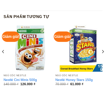
SẢN PHẨM TƯƠNG TỰ
Giảm giá!
Giảm giá!
NGŨ CỐC NESTLE
NGŨ CỐC NESTLE
Nestlé Cini Minis 500g
Nestlé Honey Stars 150g
Giá
Giá
Giá
Giá
140.000
₫
126.000
₫
70.000
₫
61.000
₫
gốc
hiện
gốc
hiện
là:
tại
là:
tại
140.000 ₫.
là:
70.000 ₫.
là:
126.000 ₫.
61.000 ₫.