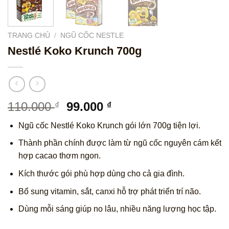
TRANG CHỦ
/
NGŨ CỐC NESTLE
Nestlé Koko Krunch 700g
Giá
Giá
110.000
99.000
₫
₫
gốc
hiện
Ngũ cốc Nestlé Koko Krunch gói lớn 700g tiện lợi.
là:
tại
110.000 ₫.
là:
Thành phần chính được làm từ ngũ cốc nguyên cám kết
99.000 ₫.
hợp cacao thơm ngon.
Kích thước gói phù hợp dùng cho cả gia đình.
Bổ sung vitamin, sắt, canxi hỗ trợ phát triển trí não.
Dùng mỗi sáng giúp no lâu, nhiều năng lượng học tập.