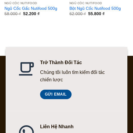
NGŨ CỐC NUTIFOOD
NGŨ CỐC NUTIFOOD
Ngũ Cốc Gấc Nutifood 500g
Bột Ngũ Cốc Nutifood 500g
Giá
Giá
Giá
Giá
58.000
₫
52.200
₫
62.000
₫
55.800
₫
gốc
hiện
gốc
hiện
là:
tại
là:
tại
58.000 ₫.
là:
62.000 ₫.
là:
52.200 ₫.
55.800 ₫.
Trở Thành Đối Tác
Chúng tôi luôn tìm kiếm đối tác
chiến lược
GỬI EMAIL
Liên Hệ Nhanh