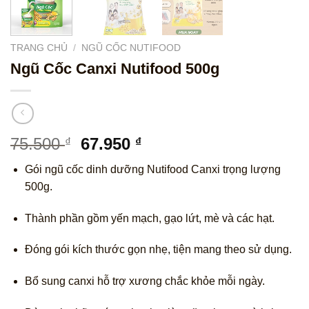
TRANG CHỦ
/
NGŨ CỐC NUTIFOOD
Ngũ Cốc Canxi Nutifood 500g
Giá
Giá
75.500
67.950
₫
₫
gốc
hiện
Gói ngũ cốc dinh dưỡng Nutifood Canxi trọng lượng
là:
tại
500g.
75.500 ₫.
là:
67.950 ₫.
Thành phần gồm yến mạch, gạo lứt, mè và các hạt.
Đóng gói kích thước gọn nhẹ, tiện mang theo sử dụng.
Bổ sung canxi hỗ trợ xương chắc khỏe mỗi ngày.