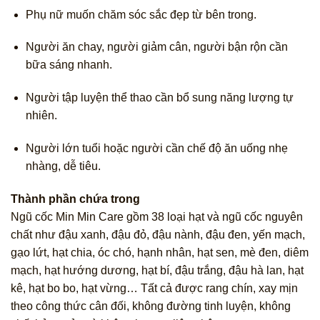
Phụ nữ muốn chăm sóc sắc đẹp từ bên trong.
Người ăn chay, người giảm cân, người bận rộn cần
bữa sáng nhanh.
Người tập luyện thể thao cần bổ sung năng lượng tự
nhiên.
Người lớn tuổi hoặc người cần chế độ ăn uống nhẹ
nhàng, dễ tiêu.
Thành phần chứa trong
Ngũ cốc Min Min Care gồm 38 loại hạt và ngũ cốc nguyên
chất như đậu xanh, đậu đỏ, đậu nành, đậu đen, yến mạch,
gạo lứt, hạt chia, óc chó, hạnh nhân, hạt sen, mè đen, diêm
mạch, hạt hướng dương, hạt bí, đậu trắng, đậu hà lan, hạt
kê, hạt bo bo, hạt vừng… Tất cả được rang chín, xay mịn
theo công thức cân đối, không đường tinh luyện, không