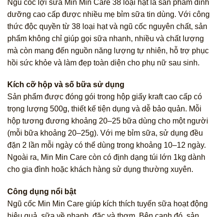
Ngũ cốc lợi sữa Min Min Care 38 loại hạt là sản phẩm dinh
dưỡng cao cấp được nhiều mẹ bỉm sữa tin dùng. Với công
thức độc quyền từ 38 loại hạt và ngũ cốc nguyên chất, sản
phẩm không chỉ giúp gọi sữa nhanh, nhiều và chất lượng
mà còn mang đến nguồn năng lượng tự nhiên, hỗ trợ phục
hồi sức khỏe và làm đẹp toàn diện cho phụ nữ sau sinh.
Kích cỡ hộp và số bữa sử dụng
Sản phẩm được đóng gói trong hộp giấy kraft cao cấp có
trọng lượng 500g, thiết kế tiện dụng và dễ bảo quản. Mỗi
hộp tương đương khoảng 20–25 bữa dùng cho một người
(mỗi bữa khoảng 20–25g). Với mẹ bỉm sữa, sử dụng đều
đặn 2 lần mỗi ngày có thể dùng trong khoảng 10–12 ngày.
Ngoài ra, Min Min Care còn có định dạng túi lớn 1kg dành
cho gia đình hoặc khách hàng sử dụng thường xuyên.
Công dụng nổi bật
Ngũ cốc Min Min Care giúp kích thích tuyến sữa hoạt động
hiệu quả, sữa về nhanh, đặc và thơm. Bên cạnh đó, sản