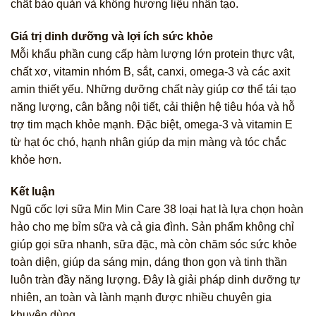
chất bảo quản và không hương liệu nhân tạo.
Giá trị dinh dưỡng và lợi ích sức khỏe
Mỗi khẩu phần cung cấp hàm lượng lớn protein thực vật,
chất xơ, vitamin nhóm B, sắt, canxi, omega-3 và các axit
amin thiết yếu. Những dưỡng chất này giúp cơ thể tái tạo
năng lượng, cân bằng nội tiết, cải thiện hệ tiêu hóa và hỗ
trợ tim mạch khỏe mạnh. Đặc biệt, omega-3 và vitamin E
từ hạt óc chó, hạnh nhân giúp da mịn màng và tóc chắc
khỏe hơn.
Kết luận
Ngũ cốc lợi sữa Min Min Care 38 loại hạt là lựa chọn hoàn
hảo cho mẹ bỉm sữa và cả gia đình. Sản phẩm không chỉ
giúp gọi sữa nhanh, sữa đặc, mà còn chăm sóc sức khỏe
toàn diện, giúp da sáng mịn, dáng thon gọn và tinh thần
luôn tràn đầy năng lượng. Đây là giải pháp dinh dưỡng tự
nhiên, an toàn và lành mạnh được nhiều chuyên gia
khuyên dùng.