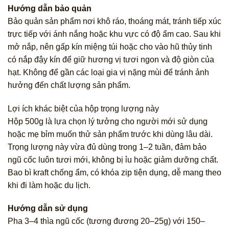
Hướng dẫn bảo quản
Bảo quản sản phẩm nơi khô ráo, thoáng mát, tránh tiếp xúc
trực tiếp với ánh nắng hoặc khu vực có độ ẩm cao. Sau khi
mở nắp, nên gấp kín miệng túi hoặc cho vào hũ thủy tinh
có nắp đậy kín để giữ hương vị tươi ngon và độ giòn của
hạt. Không để gần các loại gia vị nặng mùi để tránh ảnh
hưởng đến chất lượng sản phẩm.
Lợi ích khác biệt của hộp trọng lượng này
Hộp 500g là lựa chọn lý tưởng cho người mới sử dụng
hoặc mẹ bỉm muốn thử sản phẩm trước khi dùng lâu dài.
Trọng lượng này vừa đủ dùng trong 1–2 tuần, đảm bảo
ngũ cốc luôn tươi mới, không bị ỉu hoặc giảm dưỡng chất.
Bao bì kraft chống ẩm, có khóa zip tiện dụng, dễ mang theo
khi đi làm hoặc du lịch.
Hướng dẫn sử dụng
Pha 3–4 thìa ngũ cốc (tương đương 20–25g) với 150–