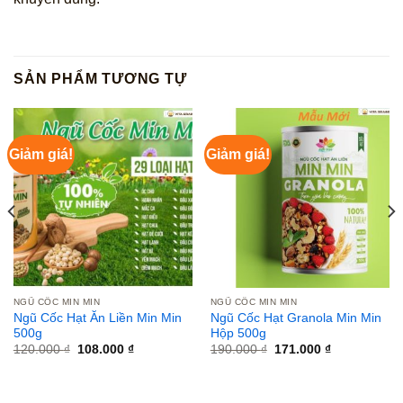
SẢN PHẨM TƯƠNG TỰ
Giảm giá!
Giảm giá!
NGŨ CỐC MIN MIN
NGŨ CỐC MIN MIN
Ngũ Cốc Hạt Ăn Liền Min Min
Ngũ Cốc Hạt Granola Min Min
500g
Hộp 500g
Giá
Giá
Giá
Giá
120.000
₫
108.000
₫
190.000
₫
171.000
₫
gốc
hiện
gốc
hiện
là:
tại
là:
tại
120.000 ₫.
là:
190.000 ₫.
là:
108.000 ₫.
171.000 ₫.