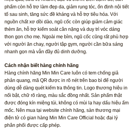
phẩm còn hỗ trợ làm đẹp da, giảm rụng tóc, ổn định nội tiết
tố sau sinh, tăng sức đề kháng và hỗ trợ tiêu hóa. Với
nguồn chất xơ dồi dào, ngũ cốc còn giúp giảm cảm giác
thèm ăn, hỗ trợ kiểm soát cân nặng và duy trì vóc dáng
thon gọn cho mẹ. Ngoài mẹ bỉm, ngũ cốc cũng rất phù hợp
với người ăn chay, người tập gym, người cần bữa sáng
nhanh gọn mà vẫn đầy đủ dinh dưỡng.
Cách nhận biết hàng chính hãng
Hàng chính hãng Min Min Care luôn có tem chống giả
phản quang, mã QR được in rõ nét trên bao bì để người
dùng dễ dàng quét kiểm tra thông tin. Logo thương hiệu in
nổi bật, chữ rõ ràng, màu sắc đồng nhất. Sản phẩm thật
được đóng kín miệng túi, không có mùi lạ hay dấu hiệu ẩm
mốc. Nên mua tại website chính hãng, sàn thương mại
điện tử có gian hàng Min Min Care Official hoặc đại lý
phân phối được cấp phép.