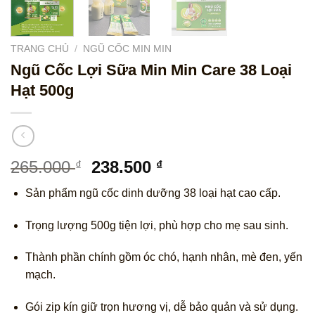
TRANG CHỦ
/
NGŨ CỐC MIN MIN
Ngũ Cốc Lợi Sữa Min Min Care 38 Loại
Hạt 500g
Giá
Giá
265.000
238.500
₫
₫
gốc
hiện
Sản phẩm ngũ cốc dinh dưỡng 38 loại hạt cao cấp.
là:
tại
265.000 ₫.
là:
Trọng lượng 500g tiện lợi, phù hợp cho mẹ sau sinh.
238.500 ₫.
Thành phần chính gồm óc chó, hạnh nhân, mè đen, yến
mạch.
Gói zip kín giữ trọn hương vị, dễ bảo quản và sử dụng.