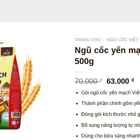
TRANG CHỦ
/
NGŨ CỐC VIỆT 
Ngũ cốc yến mạ
500g
Giá
G
70.000
63.000
₫
₫
gốc
h
Gói ngũ cốc yến mạch Việ
là:
tạ
70.000 ₫.
là
Thành phần chính gồm yến
6
Đóng gói kích thước nhỏ g
Bổ sung năng lượng tự nh
Dùng cho bữa sáng nhanh