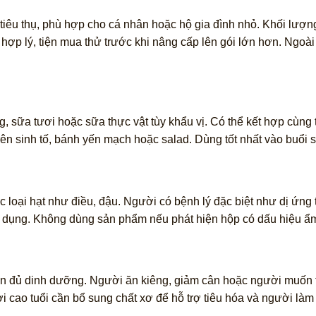
iêu thụ, phù hợp cho cá nhân hoặc hộ gia đình nhỏ. Khối lượn
 hợp lý, tiện mua thử trước khi nâng cấp lên gói lớn hơn. Ngoà
g, sữa tươi hoặc sữa thực vật tùy khẩu vị. Có thể kết hợp cùng 
ên sinh tố, bánh yến mạch hoặc salad. Dùng tốt nhất vào buổi s
loại hạt như điều, đậu. Người có bệnh lý đặc biệt như dị ứng 
ử dụng. Không dùng sản phẩm nếu phát hiện hộp có dấu hiệu ẩm
đủ dinh dưỡng. Người ăn kiêng, giảm cân hoặc người muốn tăn
 cao tuổi cần bổ sung chất xơ để hỗ trợ tiêu hóa và người làm