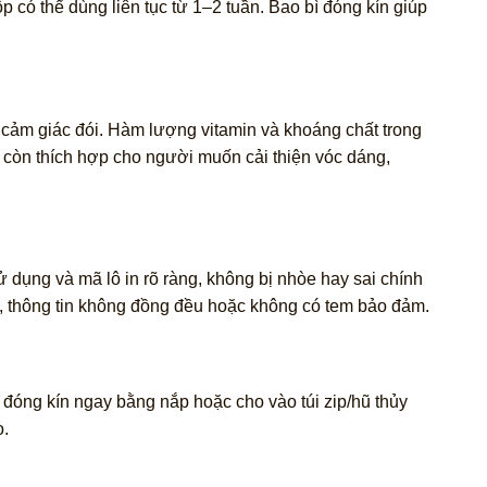
có thể dùng liên tục từ 1–2 tuần. Bao bì đóng kín giúp
cảm giác đói. Hàm lượng vitamin và khoáng chất trong
m còn thích hợp cho người muốn cải thiện vóc dáng,
 dụng và mã lô in rõ ràng, không bị nhòe hay sai chính
, thông tin không đồng đều hoặc không có tem bảo đảm.
 đóng kín ngay bằng nắp hoặc cho vào túi zip/hũ thủy
o.