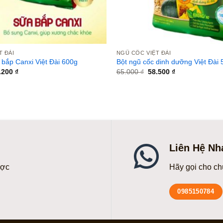
T ĐÀI
NGŨ CỐC VIỆT ĐÀI
 bắp Canxi Việt Đài 600g
Bột ngũ cốc dinh dưỡng Việt Đài
á
Giá
Giá
Giá
.200
₫
65.000
₫
58.500
₫
c
hiện
gốc
hiện
tại
là:
tại
.000 ₫.
là:
65.000 ₫.
là:
61.200 ₫.
58.500 ₫.
Liên Hệ Nh
ược
Hãy gọi cho ch
0985150784