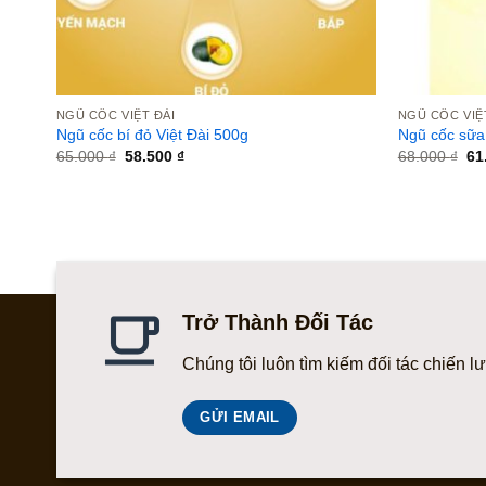
NGŨ CỐC VIỆT ĐÀI
NGŨ CỐC VIỆ
500g
Ngũ cốc bí đỏ Việt Đài 500g
Ngũ cốc sữa
Giá
Giá
Gi
65.000
₫
58.500
₫
68.000
₫
61
gốc
hiện
gố
là:
tại
là:
65.000 ₫.
là:
68
58.500 ₫.
Trở Thành Đối Tác
Chúng tôi luôn tìm kiếm đối tác chiến l
GỬI EMAIL