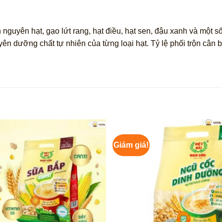
guyên hạt, gạo lứt rang, hạt điều, hạt sen, đậu xanh và một 
dưỡng chất tự nhiên của từng loại hạt. Tỷ lệ phối trộn cân bằ
Giảm giá!