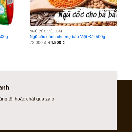
NGŨ CỐC VIỆT ĐÀI
 500g
Ngũ cốc dành cho mẹ bầu Việt Đài 500g
Giá
Giá
72.000
₫
64.800
₫
gốc
hiện
là:
tại
72.000 ₫.
là:
64.800 ₫.
anh
úng tôi hoặc chát qua zalo