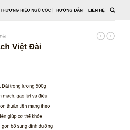
THƯƠNG HIỆU NGŨ CỐC
HƯỚNG DẪN
LIÊN HỆ
ĐÀI
ch Việt Đài
iá
iện
t Đài trọng lượng 500g
i
:
 mạch, gạo lứt và điều
3.000 ₫.
ọn thuận tiện mang theo
iên giúp cơ thể khỏe
 gọn bổ sung dinh dưỡng