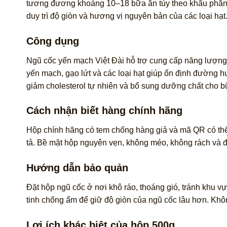
tương đương khoảng 10–18 bữa ăn tùy theo khẩu phần mỗ
duy trì độ giòn và hương vị nguyên bản của các loại hạt
Công dụng
Ngũ cốc yến mạch Việt Đài hỗ trợ cung cấp năng lượng 
yến mạch, gạo lứt và các loại hạt giúp ổn định đường h
giảm cholesterol tự nhiên và bổ sung dưỡng chất cho b
Cách nhận biết hàng chính hãng
Hộp chính hãng có tem chống hàng giả và mã QR có thể q
tả. Bề mặt hộp nguyên vẹn, không méo, không rách và 
Hướng dẫn bảo quản
Đặt hộp ngũ cốc ở nơi khô ráo, thoáng gió, tránh khu v
tinh chống ẩm để giữ độ giòn của ngũ cốc lâu hơn. Kh
Lợi ích khác biệt của hộp 500g