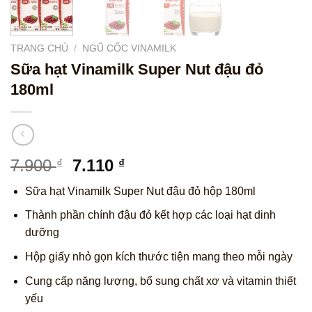
TRANG CHỦ
/
NGŨ CỐC VINAMILK
Sữa hạt Vinamilk Super Nut đậu đỏ
180ml
Giá
Giá
7.900
7.110
₫
₫
gốc
hiện
Sữa hạt Vinamilk Super Nut đậu đỏ hộp 180ml
là:
tại
7.900 ₫.
là:
Thành phần chính đậu đỏ kết hợp các loại hạt dinh
7.110 ₫.
dưỡng
Hộp giấy nhỏ gọn kích thước tiện mang theo mỗi ngày
Cung cấp năng lượng, bổ sung chất xơ và vitamin thiết
yếu