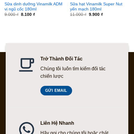
Sữa dinh dưỡng Vinamilk ADM
Sữa hạt Vinamilk Super Nut
vị ngũ cốc 180ml
yến mạch 180ml
Giá
Giá
Giá
Giá
9.000
₫
8.100
₫
11.000
₫
9.900
₫
gốc
hiện
gốc
hiện
là:
tại
là:
tại
9.000 ₫.
là:
11.000 ₫.
là:
8.100 ₫.
9.900 ₫.
Trở Thành Đối Tác
Chúng tôi luôn tìm kiếm đối tác
chiến lược
GỬI EMAIL
Liên Hệ Nhanh
Hãy gọi cho chúng tôi hoặc chát