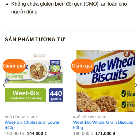
Không chứa gluten biến đổi gen (GMO), an toàn cho
người dùng.
SẢN PHẨM TƯƠNG TỰ
Giảm giá!
Giảm giá!
NGŨ CỐC WEET-BIX
NGŨ CỐC WEET-BIX
Weet‑Bix Cholesterol Lower
Weet‑Bix Whole Grain Biscuits
440g
500g
Giá
Giá
Giá
Giá
160.000
₫
144.000
₫
190.000
₫
171.000
₫
gốc
hiện
gốc
hiện