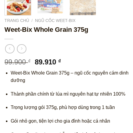
TRANG CHỦ
/
NGŨ CỐC WEET-BIX
Weet‑Bix Whole Grain 375g
Giá
Giá
99.900
89.910
₫
₫
gốc
hiện
Weet-Bix Whole Grain 375g – ngũ cốc nguyên cám dinh
là:
tại
dưỡng
99.900 ₫.
là:
89.910 ₫.
Thành phần chính từ lúa mì nguyên hạt tự nhiên 100%
Trọng lượng gói 375g, phù hợp dùng trong 1 tuần
Gói nhỏ gọn, tiện lợi cho gia đình hoặc cá nhân