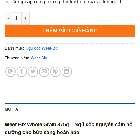
Cung cấp năng lượng, hỗ trợ tiêu hóa và tim mạch
Weet‑Bix Whole Grain 375g số lượng
THÊM VÀO GIỎ HÀNG
Danh mục:
Ngũ cốc Weet-Bix
Thương hiệu:
Weet-Bix
MÔ TẢ
Weet-Bix Whole Grain 375g – Ngũ cốc nguyên cám bổ
dưỡng cho bữa sáng hoàn hảo