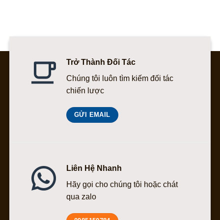
là:
tại
là:
tại
160.000 ₫.
là:
190.000 ₫.
là:
144.000 ₫.
171.000 ₫.
Trở Thành Đối Tác
Chúng tôi luôn tìm kiếm đối tác
chiến lược
GỬI EMAIL
Liên Hệ Nhanh
Hãy gọi cho chúng tôi hoặc chát
qua zalo