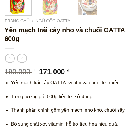
TRANG CHỦ
/
NGŨ CỐC OATTA
Yến mạch trái cây nho và chuối OATTA
600g
Giá
Giá
190.000
171.000
₫
₫
gốc
hiện
Yến mạch trái cây OATTA, vị nho và chuối tự nhiên.
là:
tại
190.000 ₫.
là:
Trọng lượng gói 600g tiện lợi sử dụng.
171.000 ₫.
Thành phần chính gồm yến mạch, nho khô, chuối sấy.
Bổ sung chất xơ, vitamin, hỗ trợ tiêu hóa hiệu quả.