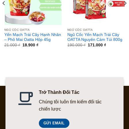
NGŨ CỐC OATTA
NGŨ CỐC OATTA
Yến Mạch Trái Cây Hạnh Nhân
Ngũ Cốc Yến Mạch Trái Cây
– Phô Mai Oatta Hộp 45g
OATTA Nguyên Cám Túi 800g
Giá
Giá
Giá
Giá
21.000
₫
18.900
₫
190.000
₫
171.000
₫
gốc
hiện
gốc
hiện
là:
tại
là:
tại
21.000 ₫.
là:
190.000 ₫.
là:
18.900 ₫.
171.000 ₫.
Trở Thành Đối Tác
Chúng tôi luôn tìm kiếm đối tác
chiến lược
GỬI EMAIL