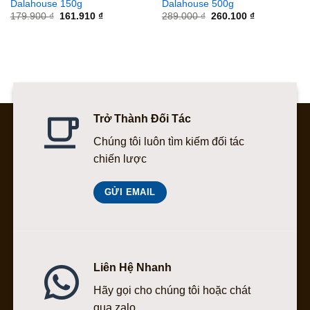
Dalahouse 150g
Dalahouse 500g
Giá
Giá
Giá
Giá
179.900
₫
161.910
₫
289.000
₫
260.100
₫
gốc
hiện
gốc
hiện
là:
tại
là:
tại
179.900 ₫.
là:
289.000 ₫.
là:
161.910 ₫.
260.100 ₫.
Trở Thành Đối Tác
Chúng tôi luôn tìm kiếm đối tác
chiến lược
GỬI EMAIL
Liên Hệ Nhanh
Hãy gọi cho chúng tôi hoặc chát
qua zalo