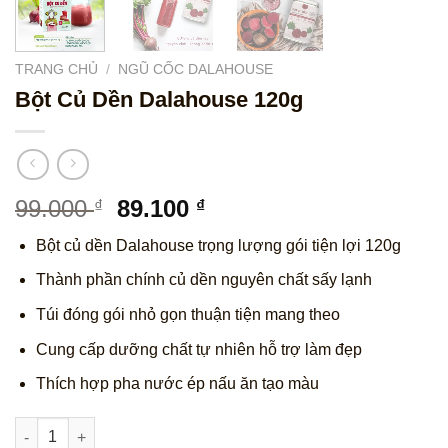
TRANG CHỦ
/
NGŨ CỐC DALAHOUSE
Bột Củ Dền Dalahouse 120g
Giá
Giá
99.000
89.100
₫
₫
gốc
hiện
Bột củ dền Dalahouse trọng lượng gói tiện lợi 120g
là:
tại
99.000 ₫.
là:
Thành phần chính củ dền nguyên chất sấy lạnh
89.100 ₫.
Túi đóng gói nhỏ gọn thuận tiện mang theo
Cung cấp dưỡng chất tự nhiên hỗ trợ làm đẹp
Thích hợp pha nước ép nấu ăn tạo màu
Bột Củ Dền Dalahouse 120g số lượng