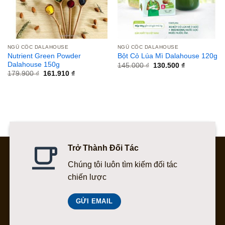
NGŨ CỐC DALAHOUSE
NGŨ CỐC DALAHOUSE
Nutrient Green Powder
Bột Cỏ Lúa Mì Dalahouse 120g
Dalahouse 150g
Giá
Giá
145.000
₫
130.500
₫
gốc
hiện
Giá
Giá
179.900
₫
161.910
₫
là:
tại
gốc
hiện
145.000 ₫.
là:
là:
tại
130.500 ₫.
179.900 ₫.
là:
161.910 ₫.
Trở Thành Đối Tác
Chúng tôi luôn tìm kiếm đối tác
chiến lược
GỬI EMAIL