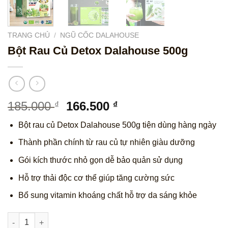
TRANG CHỦ
/
NGŨ CỐC DALAHOUSE
Bột Rau Củ Detox Dalahouse 500g
Giá
Giá
185.000
166.500
₫
₫
gốc
hiện
Bột rau củ Detox Dalahouse 500g tiện dùng hàng ngày
là:
tại
185.000 ₫.
là:
Thành phần chính từ rau củ tự nhiên giàu dưỡng
166.500 ₫.
Gói kích thước nhỏ gọn dễ bảo quản sử dụng
Hỗ trợ thải độc cơ thể giúp tăng cường sức
Bổ sung vitamin khoáng chất hỗ trợ da sáng khỏe
Bột Rau Củ Detox Dalahouse 500g số lượng