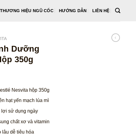
THƯƠNG HIỆU NGŨ CỐC
HƯỚNG DẪN
LIÊN HỆ
ITA
inh Dưỡng
Hộp 350g
iá
iện
estlé Nesvita hộp 350g
i
:
n hạt yến mạch lúa mì
8.200 ₫.
 lợi sử dụng ngày
ung chất xơ và vitamin
lâu dễ tiêu hóa