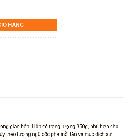
lé Nesvita Hộp 350g số lượng
GIỎ HÀNG
trong gian bếp. Hộp có trọng lượng 350g, phù hợp cho
tùy theo lượng ngũ cốc pha mỗi lần và mục đích sử