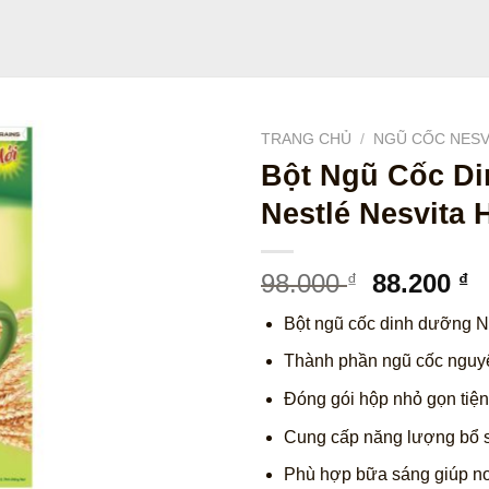
TRANG CHỦ
/
NGŨ CỐC NESV
Bột Ngũ Cốc D
Nestlé Nesvita 
Giá
G
98.000
88.200
₫
₫
gốc
h
Bột ngũ cốc dinh dưỡng N
là:
tạ
98.000 ₫.
là
Thành phần ngũ cốc nguyê
8
Đóng gói hộp nhỏ gọn tiện
Cung cấp năng lượng bổ s
Phù hợp bữa sáng giúp no 