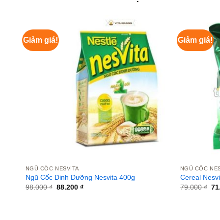
Giảm giá!
Giảm giá!
NGŨ CỐC NESVITA
NGŨ CỐC NES
Ngũ Cốc Dinh Dưỡng Nesvita 400g
Cereal Nesvit
Giá
Giá
Gi
98.000
₫
88.200
₫
79.000
₫
71
gốc
hiện
gố
là:
tại
là:
98.000 ₫.
là:
79
88.200 ₫.