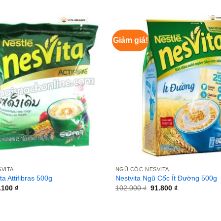
Giảm giá!
VITA
NGŨ CỐC NESVITA
a Attifibras 500g
Nestvita Ngũ Cốc Ít Đường 500g
á
Giá
Giá
Giá
.100
₫
102.000
₫
91.800
₫
c
hiện
gốc
hiện
tại
là:
tại
.000 ₫.
là:
102.000 ₫.
là:
71.100 ₫.
91.800 ₫.