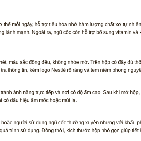
 thể mỗi ngày, hỗ trợ tiêu hóa nhờ hàm lượng chất xơ tự nhiê
ống lành mạnh. Ngoài ra, ngũ cốc còn hỗ trợ bổ sung vitamin và 
 nét, màu sắc đồng đều, không nhòe mờ. Trên hộp có đầy đủ thô
tra thông tin, kèm logo Nestlé rõ ràng và tem niêm phong nguy
tránh ánh nắng trực tiếp và nơi có độ ẩm cao. Sau khi mở hộp,
i có dấu hiệu ẩm mốc hoặc mùi lạ.
ử hoặc người sử dụng ngũ cốc thường xuyên nhưng với khẩu ph
uá trình sử dụng. Đồng thời, kích thước hộp nhỏ gọn giúp tiết 