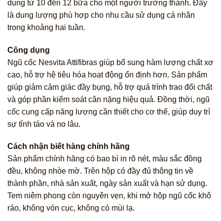
dụng từ 10 đến 12 bữa cho một người trưởng thành. Đây
là dung lượng phù hợp cho nhu cầu sử dụng cá nhân
trong khoảng hai tuần.
Công dụng
Ngũ cốc Nesvita Attifibras giúp bổ sung hàm lượng chất xơ
cao, hỗ trợ hệ tiêu hóa hoạt động ổn định hơn. Sản phẩm
giúp giảm cảm giác đầy bụng, hỗ trợ quá trình trao đổi chất
và góp phần kiểm soát cân nặng hiệu quả. Đồng thời, ngũ
cốc cung cấp năng lượng cần thiết cho cơ thể, giúp duy trì
sự tỉnh táo và no lâu.
Cách nhận biết hàng chính hãng
Sản phẩm chính hãng có bao bì in rõ nét, màu sắc đồng
đều, không nhòe mờ. Trên hộp có đầy đủ thông tin về
thành phần, nhà sản xuất, ngày sản xuất và hạn sử dụng.
Tem niêm phong còn nguyên vẹn, khi mở hộp ngũ cốc khô
ráo, không vón cục, không có mùi lạ.