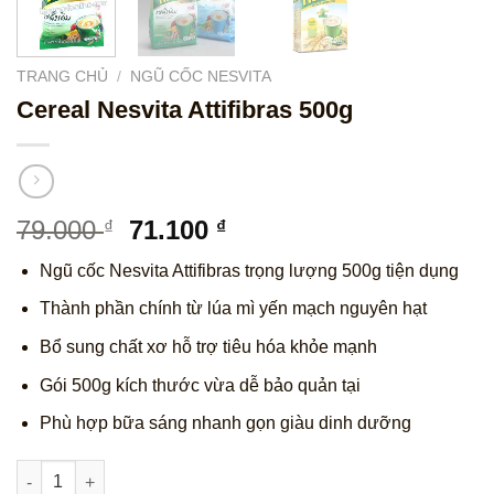
TRANG CHỦ
/
NGŨ CỐC NESVITA
Cereal Nesvita Attifibras 500g
Giá
Giá
79.000
71.100
₫
₫
gốc
hiện
Ngũ cốc Nesvita Attifibras trọng lượng 500g tiện dụng
là:
tại
79.000 ₫.
là:
Thành phần chính từ lúa mì yến mạch nguyên hạt
71.100 ₫.
Bổ sung chất xơ hỗ trợ tiêu hóa khỏe mạnh
Gói 500g kích thước vừa dễ bảo quản tại
Phù hợp bữa sáng nhanh gọn giàu dinh dưỡng
Cereal Nesvita Attifibras 500g số lượng