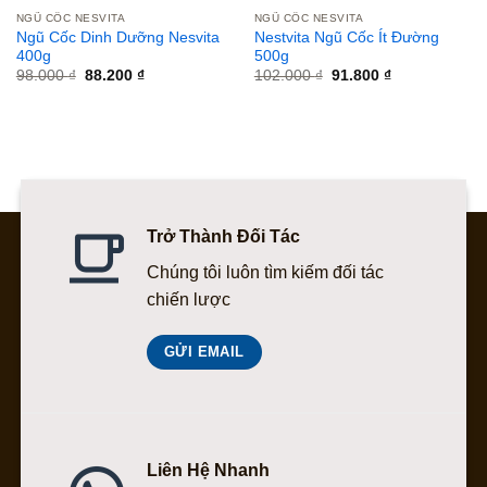
NGŨ CỐC NESVITA
NGŨ CỐC NESVITA
Ngũ Cốc Dinh Dưỡng Nesvita
Nestvita Ngũ Cốc Ít Đường
400g
500g
Giá
Giá
Giá
Giá
98.000
₫
88.200
₫
102.000
₫
91.800
₫
gốc
hiện
gốc
hiện
là:
tại
là:
tại
98.000 ₫.
là:
102.000 ₫.
là:
88.200 ₫.
91.800 ₫.
Trở Thành Đối Tác
Chúng tôi luôn tìm kiếm đối tác
chiến lược
GỬI EMAIL
Liên Hệ Nhanh