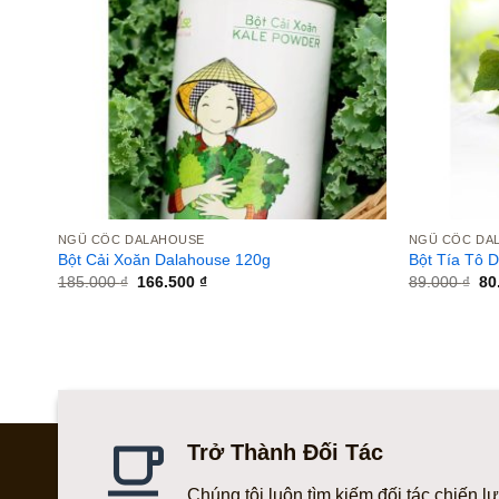
NGŨ CỐC DALAHOUSE
NGŨ CỐC DA
Bột Cải Xoăn Dalahouse 120g
Bột Tía Tô 
Giá
Giá
Gi
185.000
₫
166.500
₫
89.000
₫
80
gốc
hiện
gố
là:
tại
là:
185.000 ₫.
là:
89
166.500 ₫.
Trở Thành Đối Tác
Chúng tôi luôn tìm kiếm đối tác chiến l