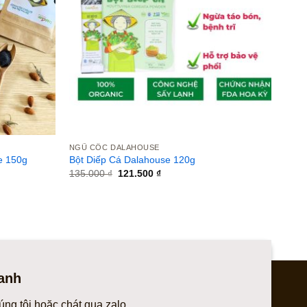
NGŨ CỐC DALAHOUSE
e 150g
Bột Diếp Cá Dalahouse 120g
Giá
Giá
135.000
₫
121.500
₫
gốc
hiện
là:
tại
135.000 ₫.
là:
121.500 ₫.
anh
úng tôi hoặc chát qua zalo