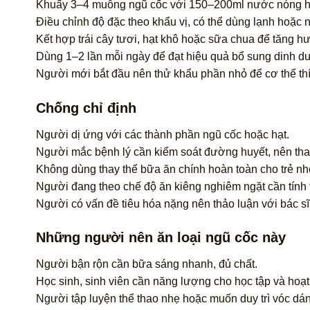
Khuấy 3–4 muỗng ngũ cốc với 150–200ml nước nóng h
Điều chỉnh độ đặc theo khẩu vị, có thể dùng lạnh hoặc 
Kết hợp trái cây tươi, hạt khô hoặc sữa chua để tăng hư
Dùng 1–2 lần mỗi ngày để đạt hiệu quả bổ sung dinh d
Người mới bắt đầu nên thử khẩu phần nhỏ để cơ thể thí
Chống chỉ định
Người dị ứng với các thành phần ngũ cốc hoặc hạt.
Người mắc bệnh lý cần kiểm soát đường huyết, nên th
Không dùng thay thế bữa ăn chính hoàn toàn cho trẻ nh
Người đang theo chế độ ăn kiêng nghiêm ngặt cần tính
Người có vấn đề tiêu hóa nặng nên thảo luận với bác sĩ
Những người nên ăn loại ngũ cốc này
Người bận rộn cần bữa sáng nhanh, đủ chất.
Học sinh, sinh viên cần năng lượng cho học tập và hoạt
Người tập luyện thể thao nhẹ hoặc muốn duy trì vóc dá