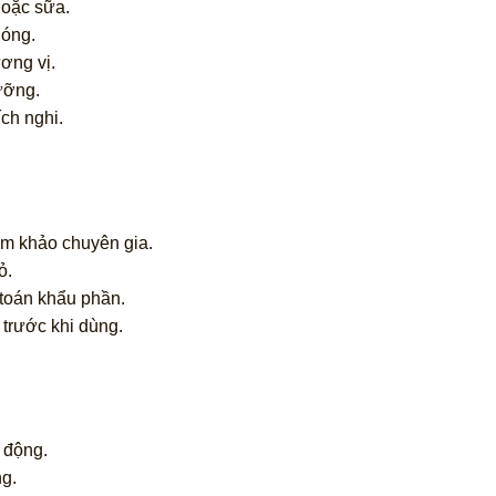
oặc sữa.
nóng.
ơng vị.
ưỡng.
ch nghi.
am khảo chuyên gia.
ỏ.
 toán khẩu phần.
 trước khi dùng.
 động.
ng.