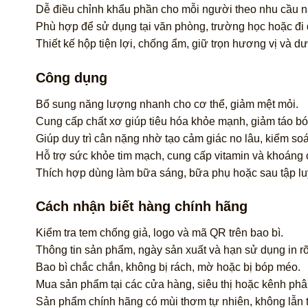
Dễ điều chỉnh khẩu phần cho mỗi người theo nhu cầu 
Phù hợp để sử dụng tại văn phòng, trường học hoặc đi d
Thiết kế hộp tiện lợi, chống ẩm, giữ trọn hương vị và d
Công dụng
Bổ sung năng lượng nhanh cho cơ thể, giảm mệt mỏi.
Cung cấp chất xơ giúp tiêu hóa khỏe mạnh, giảm táo bó
Giúp duy trì cân nặng nhờ tạo cảm giác no lâu, kiểm soá
Hỗ trợ sức khỏe tim mạch, cung cấp vitamin và khoáng c
Thích hợp dùng làm bữa sáng, bữa phụ hoặc sau tập lu
Cách nhận biết hàng chính hãng
Kiểm tra tem chống giả, logo và mã QR trên bao bì.
Thông tin sản phẩm, ngày sản xuất và hạn sử dụng in rõ
Bao bì chắc chắn, không bị rách, mờ hoặc bị bóp méo.
Mua sản phẩm tại các cửa hàng, siêu thị hoặc kênh phân
Sản phẩm chính hãng có mùi thơm tự nhiên, không lẫn t