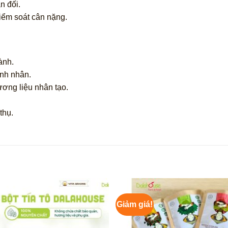
n đối.
iểm soát cân nặng.
ành.
ạnh nhân.
ơng liệu nhân tạo.
thụ.
Giảm giá!