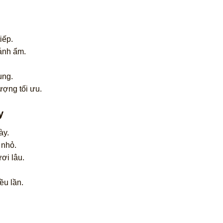
iếp.
ránh ẩm.
ụng.
ượng tối ưu.
y
ày.
 nhỏ.
ơi lâu.
ều lần.