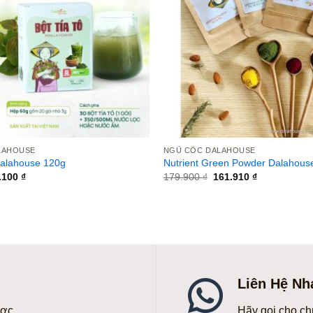
LAHOUSE
NGŨ CỐC DALAHOUSE
Dalahouse 120g
Nutrient Green Powder Dalahous
á
Giá
Giá
Giá
.100
₫
179.900
₫
161.910
₫
c
hiện
gốc
hiện
tại
là:
tại
.000 ₫.
là:
179.900 ₫.
là:
80.100 ₫.
161.910 ₫.
Liên Hệ Nh
ược
Hãy gọi cho ch