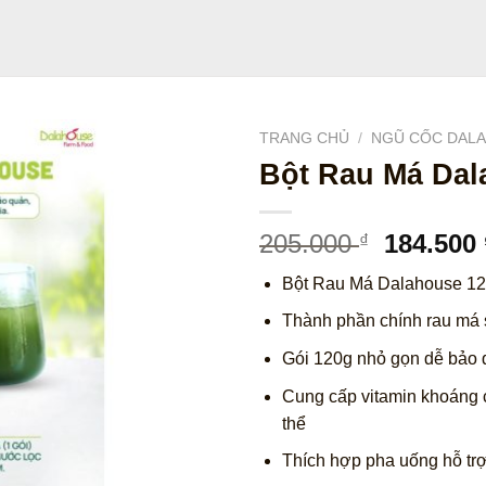
TRANG CHỦ
/
NGŨ CỐC DAL
Bột Rau Má Dal
Giá
205.000
184.500
₫
gốc
Bột Rau Má Dalahouse 12
là:
205.000 
Thành phần chính rau má 
Gói 120g nhỏ gọn dễ bảo 
Cung cấp vitamin khoáng c
thể
Thích hợp pha uống hỗ trợ