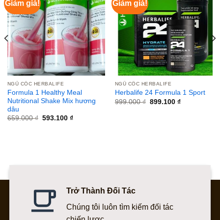
Giảm giá!
Giảm giá!
NGŨ CỐC HERBALIFE
NGŨ CỐC HERBALIFE
Formula 1 Healthy Meal
Herbalife 24 Formula 1 Sport
Nutritional Shake Mix hương
Giá
Giá
999.000
₫
899.100
₫
gốc
hiện
dâu
là:
tại
Giá
Giá
659.000
₫
593.100
₫
999.000 ₫.
là:
gốc
hiện
899.100 ₫.
là:
tại
659.000 ₫.
là:
593.100 ₫.
Trở Thành Đối Tác
Chúng tôi luôn tìm kiếm đối tác
chiến lược