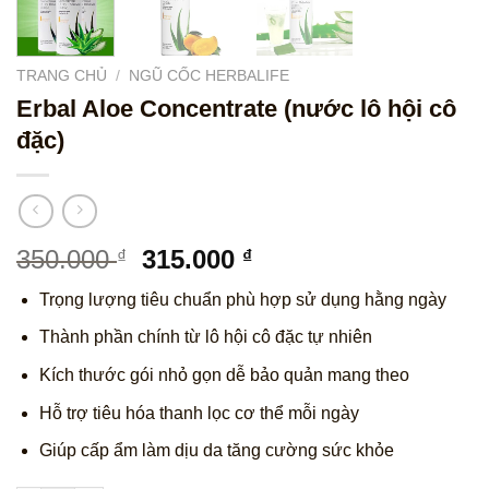
TRANG CHỦ
/
NGŨ CỐC HERBALIFE
Erbal Aloe Concentrate (nước lô hội cô
đặc)
Giá
Giá
350.000
315.000
₫
₫
gốc
hiện
Trọng lượng tiêu chuẩn phù hợp sử dụng hằng ngày
là:
tại
350.000 ₫.
là:
Thành phần chính từ lô hội cô đặc tự nhiên
315.000 ₫.
Kích thước gói nhỏ gọn dễ bảo quản mang theo
Hỗ trợ tiêu hóa thanh lọc cơ thể mỗi ngày
Giúp cấp ẩm làm dịu da tăng cường sức khỏe