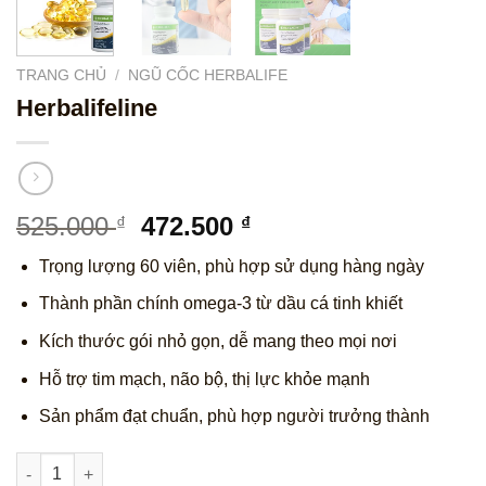
TRANG CHỦ
/
NGŨ CỐC HERBALIFE
Herbalifeline
Giá
Giá
525.000
472.500
₫
₫
gốc
hiện
Trọng lượng 60 viên, phù hợp sử dụng hàng ngày
là:
tại
525.000 ₫.
là:
Thành phần chính omega-3 từ dầu cá tinh khiết
472.500 ₫.
Kích thước gói nhỏ gọn, dễ mang theo mọi nơi
Hỗ trợ tim mạch, não bộ, thị lực khỏe mạnh
Sản phẩm đạt chuẩn, phù hợp người trưởng thành
Herbalifeline số lượng