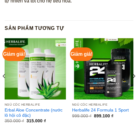
tự nhiên và tốt cho hệ tiêu hóa.
SẢN PHẨM TƯƠNG TỰ
Giảm giá!
Giảm giá!
NGŨ CỐC HERBALIFE
NGŨ CỐC HERBALIFE
Erbal Aloe Concentrate (nước
Herbalife 24 Formula 1 Sport
lô hội cô đặc)
Giá
Giá
999.000
₫
899.100
₫
gốc
hiện
Giá
Giá
350.000
₫
315.000
₫
là:
tại
gốc
hiện
999.000 ₫.
là:
là:
tại
899.100 ₫.
350.000 ₫.
là:
315.000 ₫.