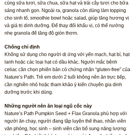
cùng sữa tươi, sữa chua, sữa hạt và trái cây tươi cho bữa
sáng nhanh gọn. Ngoài ra, granola còn dùng làm topping
cho sinh tố, smoothie bowl hoặc salad, giúp tăng hương vị
và giá trị dinh dưỡng. Để thay đổi khẩu vị, có thể nướng
nhẹ granola để tăng độ giòn thơm.
Chống chỉ định
Không sử dụng cho người dị ứng với yến mạch, hạt bí, hạt
lanh hoặc các loại hạt có dầu khác. Người mắc bệnh
celiac cần chọn phiên bản có chứng nhận “gluten-free” của
Nature’s Path. Trẻ em dưới 2 tuổi không nên ăn trực tiếp,
cần nghiền nhỏ hoặc tham khảo ý kiến chuyên gia dinh
dưỡng trước khi dùng.
Những người nên ăn loại ngũ cốc này
Nature’s Path Pumpkin Seed + Flax Granola phù hợp với
người ăn chay, người đang tập luyện thể thao, nhân viên
văn phòng, học sinh – sinh viên cần bổ sung năng lượng