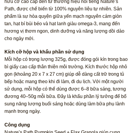
hữu cơ cao cấp đến từ thương hiệu nổi tiếng Nature’s
Path, được chế biến từ 100% nguyên liệu tự nhiên. Sản
phẩm là sự hòa quyện giữa yến mạch nguyên cám giòn
tan, hạt bí bùi béo và hạt lanh giàu omega-3, mang đến
hương vị thơm ngon, dinh dưỡng và năng lượng dồi dào
cho ngày mới.
Kích cỡ hộp và khẩu phần sử dụng
Mỗi hộp có trọng lượng 325g, được đóng gói kín trong bao
bì giấy cao cấp thân thiện môi trường. Kích thước hộp nhỏ
gọn (khoảng 20 x 7 x 27 cm) giúp dễ dàng cất trữ trong tủ
bếp hoặc mang theo khi đi làm, đi du lịch. Với một người
sử dụng, mỗi hộp có thể dùng được 6–8 bữa sáng, tương
đương 40–50g mỗi bữa. Đây là khẩu phần lý tưởng để bổ
sung năng lượng buổi sáng hoặc dùng làm bữa phụ lành
mạnh trong ngày.
Công dụng
Nature’s Path Pumpkin Seed + Flax Granola giúp cung