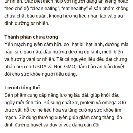
tự nhiên. Đặc biệt thích hợp với người đang ăn kiêng hoặc
theo chế độ “clean eating”, “eat healthy” vì sản phẩm không
chứa chất bảo quản, không hương liệu nhân tạo và giàu
dinh dưỡng tự nhiên.
Thành phần chứa trong
Yến mạch nguyên cám hữu cơ, hạt bí, hạt lanh, đường mía
nâu, siro gạo nâu, dầu hướng dương ép lạnh, muối biển
và hương vani tự nhiên. Tất cả nguyên liệu đều đạt chứng
nhận hữu cơ USDA và Non-GMO, đảm bảo an toàn tuyệt
đối cho sức khỏe người tiêu dùng.
Lợi ích tổng thể
Sản phẩm cung cấp năng lượng lâu dài, giúp khởi đầu
ngày mới tỉnh táo. Bổ sung chất xơ, protein và omega-3 từ
thực vật, hỗ trợ hệ tiêu hóa và tăng cường sức khỏe tim
mạch. Sử dụng thường xuyên giúp giảm căng thẳng, ổn
định đường huyết và duy trì vóc dáng cân đối.