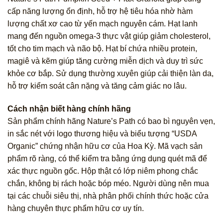
cấp năng lượng ổn định, hỗ trợ hệ tiêu hóa nhờ hàm
lượng chất xơ cao từ yến mạch nguyên cám. Hạt lanh
mang đến nguồn omega-3 thực vật giúp giảm cholesterol,
tốt cho tim mạch và não bộ. Hạt bí chứa nhiều protein,
magiê và kẽm giúp tăng cường miễn dịch và duy trì sức
khỏe cơ bắp. Sử dụng thường xuyên giúp cải thiện làn da,
hỗ trợ kiểm soát cân nặng và tăng cảm giác no lâu.
Cách nhận biết hàng chính hãng
Sản phẩm chính hãng Nature’s Path có bao bì nguyên vẹn,
in sắc nét với logo thương hiệu và biểu tượng “USDA
Organic” chứng nhận hữu cơ của Hoa Kỳ. Mã vạch sản
phẩm rõ ràng, có thể kiểm tra bằng ứng dụng quét mã để
xác thực nguồn gốc. Hộp thật có lớp niêm phong chắc
chắn, không bị rách hoặc bóp méo. Người dùng nên mua
tại các chuỗi siêu thị, nhà phân phối chính thức hoặc cửa
hàng chuyên thực phẩm hữu cơ uy tín.