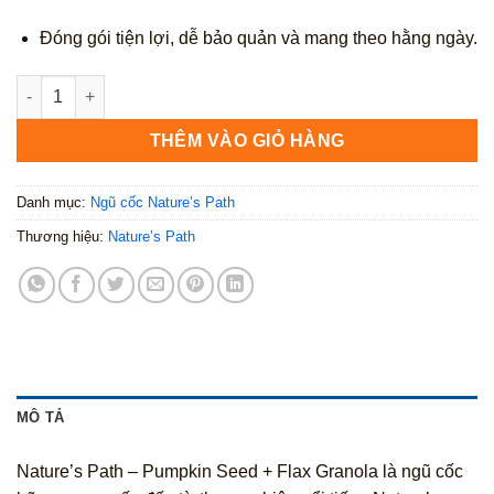
Đóng gói tiện lợi, dễ bảo quản và mang theo hằng ngày.
Nature’s Path – Pumpkin Seed + Flax Granola 325g số lượng
THÊM VÀO GIỎ HÀNG
Danh mục:
Ngũ cốc Nature’s Path
Thương hiệu:
Nature’s Path
MÔ TẢ
Nature’s Path – Pumpkin Seed + Flax Granola là ngũ cốc