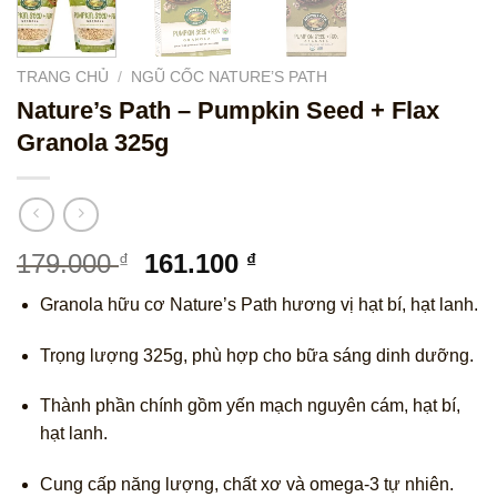
TRANG CHỦ
/
NGŨ CỐC NATURE’S PATH
Nature’s Path – Pumpkin Seed + Flax
Granola 325g
Giá
Giá
179.000
161.100
₫
₫
gốc
hiện
Granola hữu cơ Nature’s Path hương vị hạt bí, hạt lanh.
là:
tại
179.000 ₫.
là:
Trọng lượng 325g, phù hợp cho bữa sáng dinh dưỡng.
161.100 ₫.
Thành phần chính gồm yến mạch nguyên cám, hạt bí,
hạt lanh.
Cung cấp năng lượng, chất xơ và omega-3 tự nhiên.