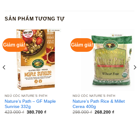
SẢN PHẨM TƯƠNG TỰ
Giảm giá!
Giảm giá!
NGŨ CỐC NATURE’S PATH
NGŨ CỐC NATURE’S PATH
Nature’s Path – GF Maple
Nature’s Path Rice & Millet
Sunrise 332g
Cerea 400g
Giá
Giá
Giá
Giá
423.000
₫
380.700
₫
298.000
₫
268.200
₫
gốc
hiện
gốc
hiện
là:
tại
là:
tại
423.000 ₫.
là:
298.000 ₫.
là:
380.700 ₫.
268.200 ₫.