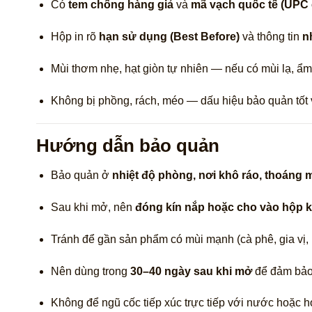
Có
tem chống hàng giả
và
mã vạch quốc tế (UPC
Hộp in rõ
hạn sử dụng (Best Before)
và thông tin
n
Mùi thơm nhẹ, hạt giòn tự nhiên — nếu có mùi lạ, ẩ
Không bị phồng, rách, méo — dấu hiệu bảo quản tốt 
Hướng dẫn bảo quản
Bảo quản ở
nhiệt độ phòng, nơi khô ráo, thoáng 
Sau khi mở, nên
đóng kín nắp hoặc cho vào hộp k
Tránh để gần sản phẩm có mùi mạnh (cà phê, gia vị, h
Nên dùng trong
30–40 ngày sau khi mở
để đảm bảo 
Không để ngũ cốc tiếp xúc trực tiếp với nước hoặc h