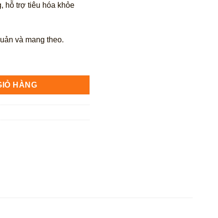
 hỗ trợ tiêu hóa khỏe
 quản và mang theo.
rea 400g số lượng
GIỎ HÀNG