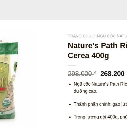
TRANG CHỦ
/
NGŨ CỐC NATU
Nature’s Path Ri
Cerea 400g
Giá
298.000
268.200
₫
gốc
Ngũ cốc Nature’s Path Ric
là:
dưỡng cao.
298.000 
Thành phần chính: gạo lứt
Trọng lượng gói 400g, ph