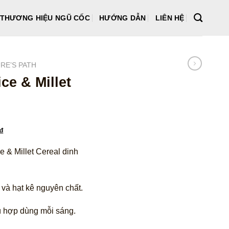
THƯƠNG HIỆU NGŨ CỐC
HƯỚNG DẪN
LIÊN HỆ
RE’S PATH
ce & Millet
Giá
₫
hiện
e & Millet Cereal dinh
tại
₫.
là:
268.200 ₫.
 và hạt kê nguyên chất.
ù hợp dùng mỗi sáng.