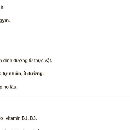
nh
.
 gym
.
 dinh dưỡng từ thực vật.
 tự nhiên, ít đường
.
p no lâu.
ơ, vitamin B1, B3.