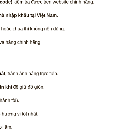
 code)
kiểm tra được trên website chính hãng.
hà nhập khẩu tại Việt Nam
.
m hoặc chua thì không nên dùng.
và hàng chính hãng.
mát
, tránh ánh nắng trực tiếp.
ín khí
để giữ độ giòn.
ành tỏi).
hương vị tốt nhất.
ơi ẩm.