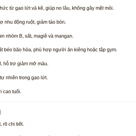
hức từ gạo lứt và kê, giúp no lâu, không gây mệt mỏi.
trợ nhu động ruột, giảm táo bón.
amin nhóm B, sắt, magiê và mangan.
ất béo bão hòa, phù hợp người ăn kiêng hoặc tập gym.
l, hỗ trợ giảm mỡ máu.
ự nhiên trong gạo lứt.
 cao tuổi.
g
rõ chi tiết.