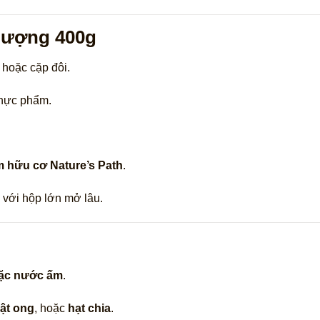
 lượng 400g
hoặc cặp đôi.
thực phẩm.
 hữu cơ Nature’s Path
.
 với hộp lớn mở lâu.
oặc nước ấm
.
ật ong
, hoặc
hạt chia
.