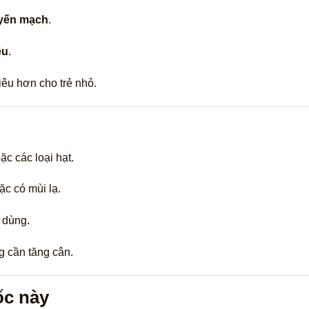
 yến mạch
.
ều
.
êu hơn cho trẻ nhỏ.
c các loại hạt.
c có mùi lạ.
i dùng.
g cần tăng cân.
ốc này