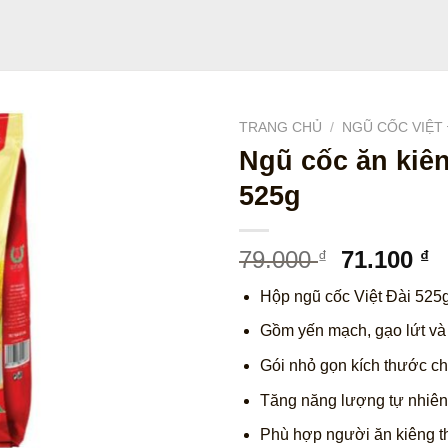
TRANG CHỦ
/
NGŨ CỐC VIỆT 
Ngũ cốc ăn kiên
525g
Giá
G
79.000
71.100
₫
₫
gốc
h
Hộp ngũ cốc Việt Đài 525g
là:
tạ
79.000 ₫.
là
Gồm yến mạch, gạo lứt và
7
Gói nhỏ gọn kích thước ch
Tăng năng lượng tự nhiên 
Phù hợp người ăn kiêng t