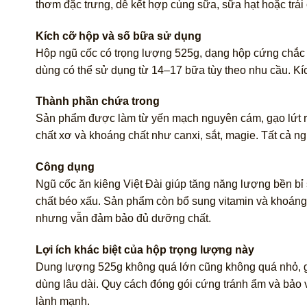
thơm đặc trưng, dễ kết hợp cùng sữa, sữa hạt hoặc trái 
Kích cỡ hộp và số bữa sử dụng
Hộp ngũ cốc có trọng lượng 525g, dạng hộp cứng chắc c
dùng có thể sử dụng từ 14–17 bữa tùy theo nhu cầu. Kí
Thành phần chứa trong
Sản phẩm được làm từ yến mạch nguyên cám, gạo lứt ran
chất xơ và khoáng chất như canxi, sắt, magie. Tất cả n
Công dụng
Ngũ cốc ăn kiêng Việt Đài giúp tăng năng lượng bền bỉ 
chất béo xấu. Sản phẩm còn bổ sung vitamin và khoáng 
nhưng vẫn đảm bảo đủ dưỡng chất.
Lợi ích khác biệt của hộp trọng lượng này
Dung lượng 525g không quá lớn cũng không quá nhỏ, giú
dùng lâu dài. Quy cách đóng gói cứng tránh ẩm và bảo v
lành mạnh.