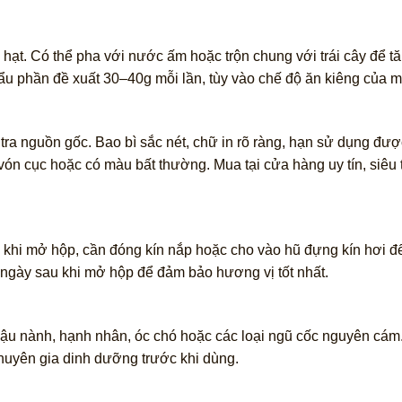
hạt. Có thể pha với nước ấm hoặc trộn chung với trái cây để t
u phần đề xuất 30–40g mỗi lần, tùy vào chế độ ăn kiêng của m
a nguồn gốc. Bao bì sắc nét, chữ in rõ ràng, hạn sử dụng được
 vón cục hoặc có màu bất thường. Mua tại cửa hàng uy tín, siêu
u khi mở hộp, cần đóng kín nắp hoặc cho vào hũ đựng kín hơi đ
ngày sau khi mở hộp để đảm bảo hương vị tốt nhất.
ậu nành, hạnh nhân, óc chó hoặc các loại ngũ cốc nguyên cám.
chuyên gia dinh dưỡng trước khi dùng.