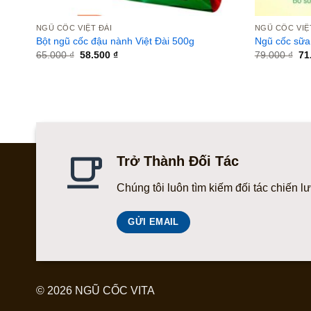
NGŨ CỐC VIỆT ĐÀI
NGŨ CỐC VIỆ
Bột ngũ cốc đậu nành Việt Đài 500g
Ngũ cốc sữa
Giá
Giá
Gi
65.000
₫
58.500
₫
79.000
₫
71
gốc
hiện
gố
là:
tại
là:
65.000 ₫.
là:
79
58.500 ₫.
Trở Thành Đối Tác
Chúng tôi luôn tìm kiếm đối tác chiến l
GỬI EMAIL
© 2026 NGŨ CỐC VITA