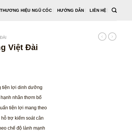
THƯƠNG HIỆU NGŨ CỐC
HƯỚNG DẪN
LIÊN HỆ
ĐÀI
g Việt Đài
iá
iện
 tiện lợi dinh dưỡng
i
:
 hạnh nhân thơm bổ
1.100 ₫.
uẩn tiện lợi mang theo
hỗ trợ kiểm soát cân
heo chế độ lành mạnh