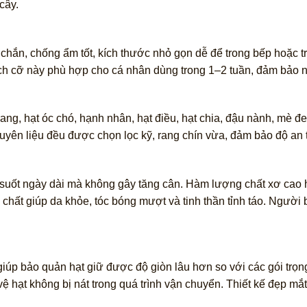
cây.
hắn, chống ẩm tốt, kích thước nhỏ gọn dễ để trong bếp hoặc t
ch cỡ này phù hợp cho cá nhân dùng trong 1–2 tuần, đảm bảo n
g, hạt óc chó, hạnh nhân, hạt điều, hạt chia, đậu nành, mè đe
guyên liệu đều được chọn lọc kỹ, rang chín vừa, đảm bảo độ an
suốt ngày dài mà không gây tăng cân. Hàm lượng chất xơ cao hỗ
chất giúp da khỏe, tóc bóng mượt và tinh thần tỉnh táo. Ngườ
p bảo quản hạt giữ được độ giòn lâu hơn so với các gói trọng
ệ hạt không bị nát trong quá trình vận chuyển. Thiết kế đẹp m