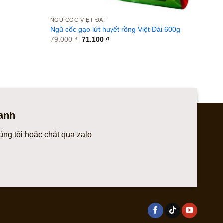
NGŨ CỐC VIỆT ĐÀI
Ngũ cốc gạo lứt huyết rồng Việt Đài 600g
Giá
Giá
79.000
₫
71.100
₫
gốc
hiện
là:
tại
79.000 ₫.
là:
71.100 ₫.
anh
úng tôi hoặc chát qua zalo