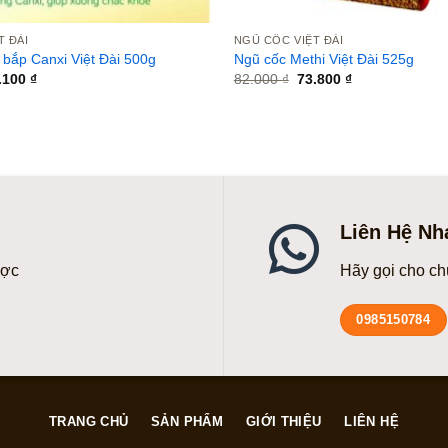
T ĐÀI
NGŨ CỐC VIỆT ĐÀI
 bắp Canxi Việt Đài 500g
Ngũ cốc Methi Việt Đài 525g
á
Giá
Giá
Giá
.100
₫
82.000
₫
73.800
₫
c
hiện
gốc
hiện
tại
là:
tại
.000 ₫.
là:
82.000 ₫.
là:
71.100 ₫.
73.800 ₫.
Liên Hệ Nh
ược
Hãy gọi cho ch
0985150784
TRANG CHỦ
SẢN PHẨM
GIỚI THIỆU
LIÊN HỆ