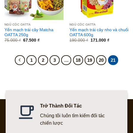
NGŨ CỐC OATTA
NGŨ CỐC OATTA
Yến mạch trái cây Matcha
Yến mạch trái cây nho và chuối
OATTA 250g
OATTA 600g
Giá
Giá
Giá
Giá
75.000
₫
67.500
₫
190.000
₫
171.000
₫
gốc
hiện
gốc
hiện
là:
tại
là:
tại
75.000 ₫.
là:
190.000 ₫.
là:
67.500 ₫.
171.000 ₫.
1
2
3
…
18
19
20
21
Trở Thành Đối Tác
Chúng tôi luôn tìm kiếm đối tác
chiến lược