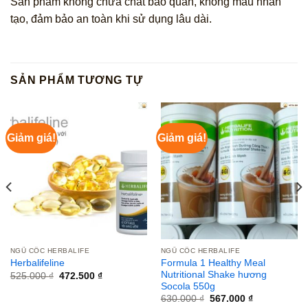
Sản phẩm không chứa chất bảo quản, không màu nhân
tạo, đảm bảo an toàn khi sử dụng lâu dài.
SẢN PHẨM TƯƠNG TỰ
Giảm giá!
Giảm giá!
NGŨ CỐC HERBALIFE
NGŨ CỐC HERBALIFE
Formula 1 Healthy Meal
Herbalifeline
Nutritional Shake hương
Giá
Giá
525.000
₫
472.500
₫
gốc
hiện
Socola 550g
là:
tại
Giá
Giá
630.000
₫
567.000
₫
525.000 ₫.
là:
gốc
hiện