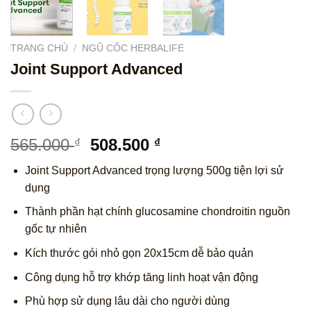
TRANG CHỦ
/
NGŨ CỐC HERBALIFE
Joint Support Advanced
Giá
Giá
565.000
508.500
₫
₫
gốc
hiện
Joint Support Advanced trọng lượng 500g tiện lợi sử
là:
tại
dụng
565.000 ₫.
là:
508.500 ₫.
Thành phần hạt chính glucosamine chondroitin nguồn
gốc tự nhiên
Kích thước gói nhỏ gọn 20x15cm dễ bảo quản
Công dụng hỗ trợ khớp tăng linh hoạt vận động
Phù hợp sử dụng lâu dài cho người dùng