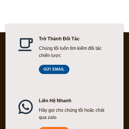
472.500 ₫.
là:
tại
630.000 ₫.
là:
567.000 ₫.
Trở Thành Đối Tác
Chúng tôi luôn tìm kiếm đối tác
chiến lược
GỬI EMAIL
Liên Hệ Nhanh
Hãy gọi cho chúng tôi hoặc chát
qua zalo