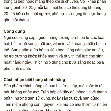
trong tủ bếp hoặc mang theo khi di chuyển. Với khẩu phần
trung bình 20–25g mỗi lần, một hộp có thể dùng khoảng
20–25 bữa cho một người, phù hợp sử dụng liên tục trong
gần một tháng.
Công dụng
Ngũ cốc cung cấp nguồn năng lượng tự nhiên từ các loại
hạt, hỗ trợ bổ sung chất xơ, vitamin và khoáng chất cho cơ
thể. Sản phẩm giúp hỗ trợ tiêu hóa, tăng cảm giác no lâu,
hỗ trợ xương khớp khỏe mạnh và duy trì thể lực cho sinh
hoạt hằng ngày. Thích hợp dùng cho bữa sáng hoặc bữa
phụ lành mạnh.
Cách nhận biết hàng chính hãng
Sản phẩm chính hãng có bao bì cứng cáp, màu sắc in rõ
nét, không nhòe mờ. Trên hộp có đầy đủ thông tin về thành
phần, hướng dẫn sử dụng, ngày sản xuất và hạn dùng.
Tem niêm phong còn nguyên, khi mở có mùi thơm tự nhiên
của hạt, không vón cục, không ẩm mốc.