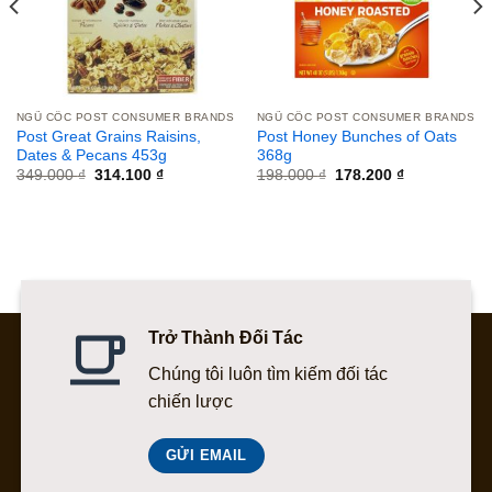
NGŨ CỐC POST CONSUMER BRANDS
NGŨ CỐC POST CONSUMER BRANDS
Post Great Grains Raisins,
Post Honey Bunches of Oats
Dates & Pecans 453g
368g
Giá
Giá
Giá
Giá
349.000
₫
314.100
₫
198.000
₫
178.200
₫
gốc
hiện
gốc
hiện
là:
tại
là:
tại
349.000 ₫.
là:
198.000 ₫.
là:
314.100 ₫.
178.200 ₫.
Trở Thành Đối Tác
Chúng tôi luôn tìm kiếm đối tác
chiến lược
GỬI EMAIL