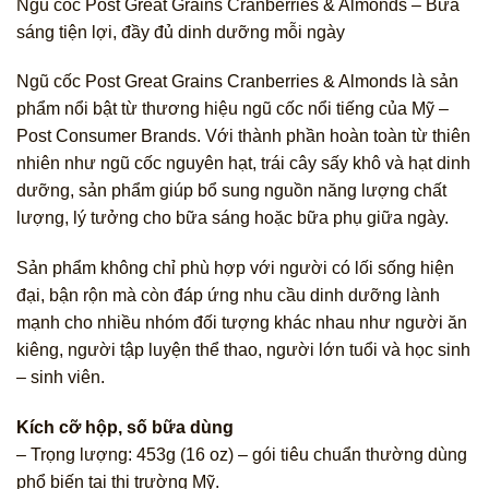
Ngũ cốc Post Great Grains Cranberries & Almonds – Bữa
sáng tiện lợi, đầy đủ dinh dưỡng mỗi ngày
Ngũ cốc Post Great Grains Cranberries & Almonds là sản
phẩm nổi bật từ thương hiệu ngũ cốc nổi tiếng của Mỹ –
Post Consumer Brands. Với thành phần hoàn toàn từ thiên
nhiên như ngũ cốc nguyên hạt, trái cây sấy khô và hạt dinh
dưỡng, sản phẩm giúp bổ sung nguồn năng lượng chất
lượng, lý tưởng cho bữa sáng hoặc bữa phụ giữa ngày.
Sản phẩm không chỉ phù hợp với người có lối sống hiện
đại, bận rộn mà còn đáp ứng nhu cầu dinh dưỡng lành
mạnh cho nhiều nhóm đối tượng khác nhau như người ăn
kiêng, người tập luyện thể thao, người lớn tuổi và học sinh
– sinh viên.
Kích cỡ hộp, số bữa dùng
– Trọng lượng: 453g (16 oz) – gói tiêu chuẩn thường dùng
phổ biến tại thị trường Mỹ.