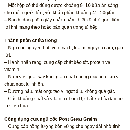
– Một hộp có thể dùng được khoảng 9–10 bữa ăn sáng
cho một người lớn, với khẩu phần khoảng 45–50g/lần.
– Bao bì dạng hộp giấy chắc chắn, thiết kế nhỏ gọn, tiện
lợi khi mang theo hoặc bảo quản trong tủ bếp.
Thành phần chứa trong
– Ngũ cốc nguyên hạt: yến mạch, lúa mì nguyên cám, gạo
lứt.
– Hạnh nhân rang: cung cấp chất béo tốt, protein và
vitamin E.
– Nam việt quất sấy khô: giàu chất chống oxy hóa, tạo vị
chua ngọt tự nhiên.
– Đường nâu, mật ong: tạo vị ngọt dịu, không quá gắt.
– Các khoáng chất và vitamin nhóm B, chất xơ hòa tan hỗ
trợ tiêu hóa.
Công dụng của ngũ cốc Post Great Grains
– Cung cấp năng lượng bền vững cho ngày dài nhờ tinh