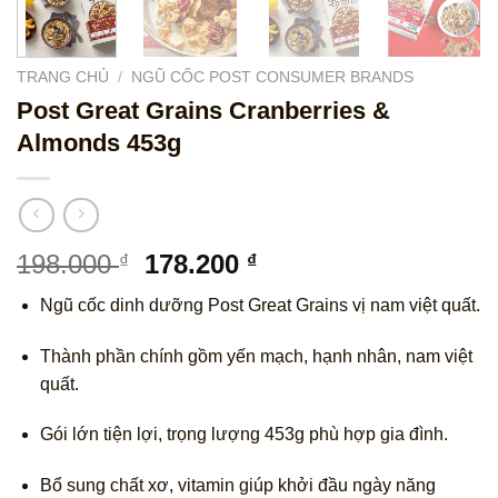
TRANG CHỦ
/
NGŨ CỐC POST CONSUMER BRANDS
Post Great Grains Cranberries &
Almonds 453g
Giá
Giá
198.000
178.200
₫
₫
gốc
hiện
Ngũ cốc dinh dưỡng Post Great Grains vị nam việt quất.
là:
tại
198.000 ₫.
là:
Thành phần chính gồm yến mạch, hạnh nhân, nam việt
178.200 ₫.
quất.
Gói lớn tiện lợi, trọng lượng 453g phù hợp gia đình.
Bổ sung chất xơ, vitamin giúp khởi đầu ngày năng