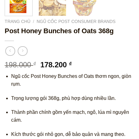
TRANG CHỦ
/
NGŨ CỐC POST CONSUMER BRANDS
Post Honey Bunches of Oats 368g
Giá
Giá
198.000
178.200
₫
₫
gốc
hiện
Ngũ cốc Post Honey Bunches of Oats thơm ngon, giòn
là:
tại
rụm.
198.000 ₫.
là:
178.200 ₫.
Trọng lượng gói 368g, phù hợp dùng nhiều lần.
Thành phần chính gồm yến mạch, ngô, lúa mì nguyên
cám.
Kích thước gói nhỏ gọn, dễ bảo quản và mang theo.