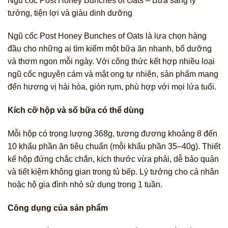
Ngũ cốc Post Honey Bunches of Oats – Bữa sáng lý
tưởng, tiện lợi và giàu dinh dưỡng
Ngũ cốc Post Honey Bunches of Oats là lựa chọn hàng
đầu cho những ai tìm kiếm một bữa ăn nhanh, bổ dưỡng
và thơm ngon mỗi ngày. Với công thức kết hợp nhiều loại
ngũ cốc nguyên cám và mật ong tự nhiên, sản phẩm mang
đến hương vị hài hòa, giòn rụm, phù hợp với mọi lứa tuổi.
Kích cỡ hộp và số bữa có thể dùng
Mỗi hộp có trọng lượng 368g, tương đương khoảng 8 đến
10 khẩu phần ăn tiêu chuẩn (mỗi khẩu phần 35–40g). Thiết
kế hộp đứng chắc chắn, kích thước vừa phải, dễ bảo quản
và tiết kiệm không gian trong tủ bếp. Lý tưởng cho cá nhân
hoặc hộ gia đình nhỏ sử dụng trong 1 tuần.
Công dụng của sản phẩm