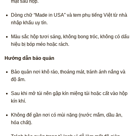
mặt sau hộp.
Dòng chữ “Made in USA” và tem phụ tiếng Việt từ nhà
nhập khẩu uy tín.
Màu sắc hộp tươi sáng, không bong tróc, không có dấu
hiệu bị bóp méo hoặc rách.
Hướng dẫn bảo quản
Bảo quản nơi khô ráo, thoáng mát, tránh ánh nắng và
độ ẩm.
Sau khi mở túi nên gập kín miệng túi hoặc cất vào hộp
kín khí.
Không để gần nơi có mùi nặng (nước mắm, dầu ăn,
hóa chất).