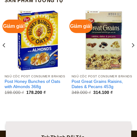
SẢN PHẨM TƯƠNG TỰ
Giảm giá!
Giảm giá!
NGŨ CỐC POST CONSUMER BRANDS
NGŨ CỐC POST CONSUMER BRANDS
Post Honey Bunches of Oats
Post Great Grains Raisins,
with Almonds 368g
Dates & Pecans 453g
Giá
Giá
Giá
Giá
198.000
₫
178.200
₫
349.000
₫
314.100
₫
gốc
hiện
gốc
hiện
là:
tại
là:
tại
198.000 ₫.
là:
349.000 ₫.
là:
178.200 ₫.
314.100 ₫.