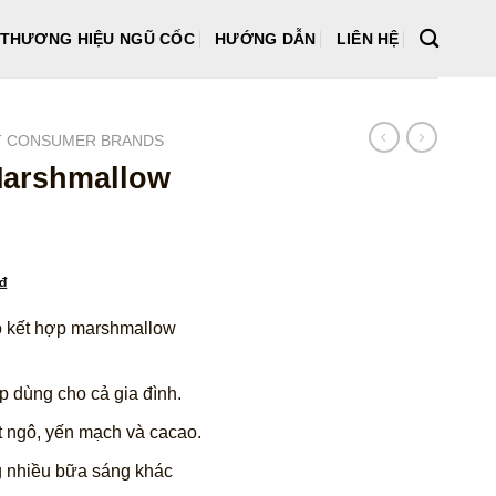
THƯƠNG HIỆU NGŨ CỐC
HƯỚNG DẪN
LIÊN HỆ
T CONSUMER BRANDS
Marshmallow
Giá
₫
hiện
o kết hợp marshmallow
tại
₫.
là:
108.000 ₫.
 dùng cho cả gia đình.
 ngô, yến mạch và cacao.
ng nhiều bữa sáng khác