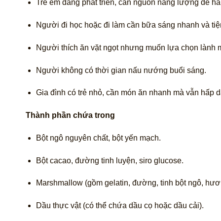
Trẻ em đang phát triển, cần nguồn năng lượng dễ hấ
Người đi học hoặc đi làm cần bữa sáng nhanh và tiện
Người thích ăn vặt ngọt nhưng muốn lựa chọn lành
Người không có thời gian nấu nướng buổi sáng.
Gia đình có trẻ nhỏ, cần món ăn nhanh mà vẫn hấp dẫ
Thành phần chứa trong
Bột ngô nguyên chất, bột yến mạch.
Bột cacao, đường tinh luyện, siro glucose.
Marshmallow (gồm gelatin, đường, tinh bột ngô, hươn
Dầu thực vật (có thể chứa dầu cọ hoặc dầu cải).