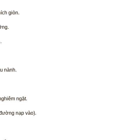
ích giòn.
ỡng.
.
ậu nành.
nghiêm ngặt.
 đường nạp vào).