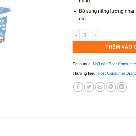
nhau.
Bổ sung năng lượng nhanh
em.
Post Oreo O's Marshmallow 31
THÊM VÀO 
Danh mục:
Ngũ cốc Post Consumer
Thương hiệu:
Post Consumer Bran