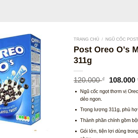
TRANG CHỦ
/
NGŨ CỐC POS
Post Oreo O’s 
311g
Giá
120.000
108.000
₫
gốc
Ngũ cốc ngọt thơm vị Ore
là:
dẻo ngon.
120.000 
Trọng lượng 311g, phù hợp
Thành phần chính gồm bột
Gói lớn, tiện lợi dùng tro