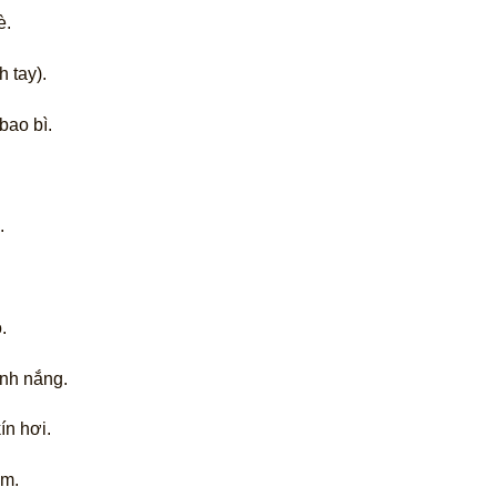
è.
 tay).
bao bì.
.
.
ánh nắng.
ín hơi.
ềm.