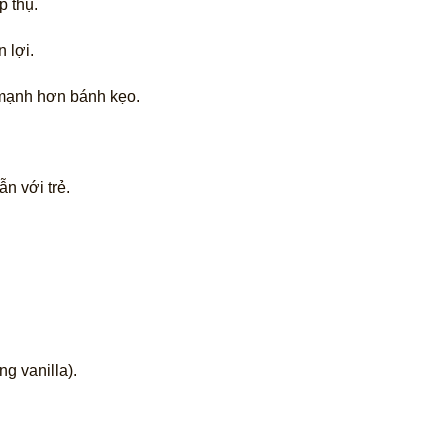
p thụ.
 lợi.
 mạnh hơn bánh kẹo.
n với trẻ.
g vanilla).