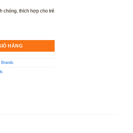
 chóng, thích hợp cho trẻ
1g số lượng
GIỎ HÀNG
 Brands
ds