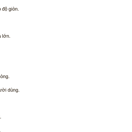
 độ giòn.
 lớn.
hòng.
gười dùng.
.
…