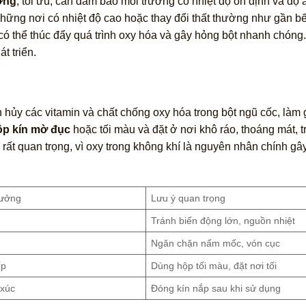
ỡng
, tối ưu, cần đảm bảo môi trường có nhiệt độ ổn định và độ 
những nơi có nhiệt độ cao hoặc thay đổi thất thường như gần bế
y có thể thúc đẩy quá trình oxy hóa và gây hỏng bột nhanh chón
t triển.
n hủy các vitamin và chất chống oxy hóa trong bột ngũ cốc, làm 
ộp kín mờ đục
hoặc tối màu và đặt ở nơi khô ráo, thoáng mát, 
 rất quan trọng, vì oxy trong không khí là nguyên nhân chính gâ
tưởng
Lưu ý quan trọng
Tránh biến động lớn, nguồn nhiệt
Ngăn chặn nấm mốc, vón cục
ếp
Dùng hộp tối màu, đặt nơi tối
 xúc
Đóng kín nắp sau khi sử dụng