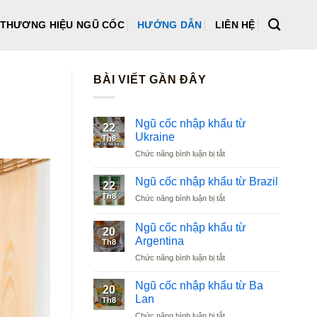
THƯƠNG HIỆU NGŨ CỐC
HƯỚNG DẪN
LIÊN HỆ
BÀI VIẾT GẦN ĐÂY
Ngũ cốc nhập khẩu từ
22
Ukraine
Th8
ở
Chức năng bình luận bị tắt
Ngũ
cốc
Ngũ cốc nhập khẩu từ Brazil
22
nhập
Th8
ở
Chức năng bình luận bị tắt
khẩu
Ngũ
từ
cốc
Ukraine
Ngũ cốc nhập khẩu từ
20
nhập
Argentina
Th8
khẩu
ở
Chức năng bình luận bị tắt
từ
Ngũ
Brazil
cốc
Ngũ cốc nhập khẩu từ Ba
20
nhập
Lan
Th8
khẩu
ở
Chức năng bình luận bị tắt
từ