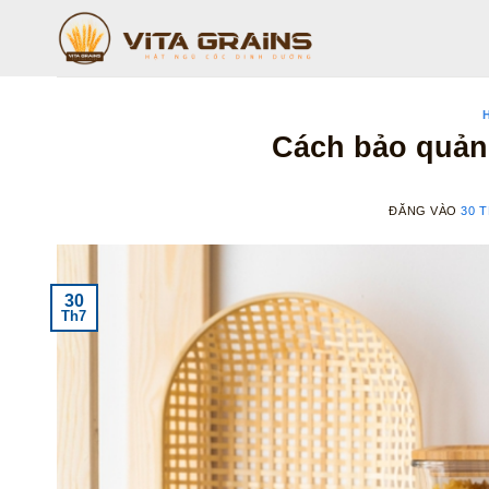
Bỏ
qua
nội
dung
Cách bảo quản 
ĐĂNG VÀO
30 T
30
Th7