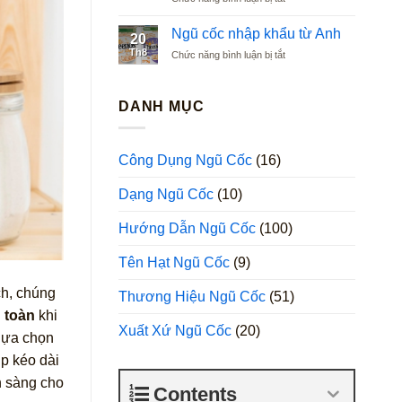
Ngũ
Argentina
cốc
Ngũ cốc nhập khẩu từ Anh
20
nhập
Th8
ở
Chức năng bình luận bị tắt
khẩu
Ngũ
từ
cốc
Ba
nhập
DANH MỤC
Lan
khẩu
từ
Anh
Công Dụng Ngũ Cốc
(16)
Dạng Ngũ Cốc
(10)
Hướng Dẫn Ngũ Cốc
(100)
Tên Hạt Ngũ Cốc
(9)
h, chúng
Thương Hiệu Ngũ Cốc
(51)
 toàn
khi
Xuất Xứ Ngũ Cốc
(20)
 lựa chọn
p kéo dài
n sàng cho
Contents