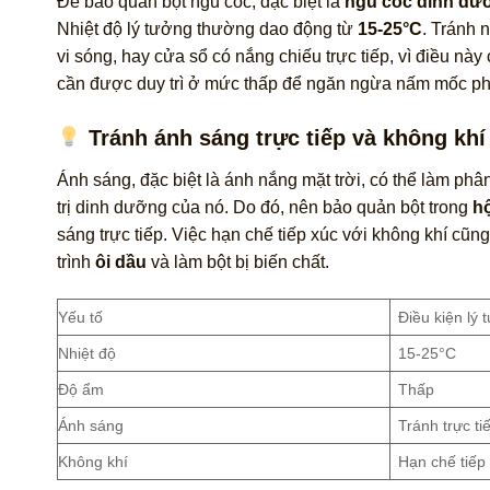
Để bảo quản bột ngũ cốc, đặc biệt là
ngũ cốc dinh dư
Nhiệt độ lý tưởng thường dao động từ
15-25°C
. Tránh 
vi sóng, hay cửa sổ có nắng chiếu trực tiếp, vì điều nà
cần được duy trì ở mức thấp để ngăn ngừa nấm mốc phá
Tránh ánh sáng trực tiếp và không khí
Ánh sáng, đặc biệt là ánh nắng mặt trời, có thể làm phâ
trị dinh dưỡng của nó. Do đó, nên bảo quản bột trong
h
sáng trực tiếp. Việc hạn chế tiếp xúc với không khí cũng
trình
ôi dầu
và làm bột bị biến chất.
Yếu tố
Điều kiện lý 
Nhiệt độ
15-25°C
Độ ẩm
Thấp
Ánh sáng
Tránh trực ti
Không khí
Hạn chế tiếp