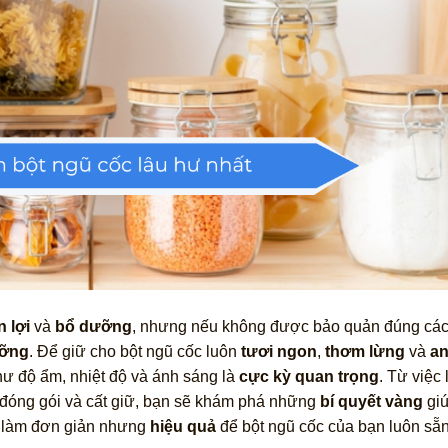
n lợi
và
bổ dưỡng
, nhưng nếu không được bảo quản đúng các
ưỡng
. Để giữ cho bột ngũ cốc luôn
tươi ngon
,
thơm lừng
và
an
như độ ẩm, nhiệt độ và ánh sáng là
cực kỳ quan trọng
. Từ việc
 đóng gói và cất giữ, bạn sẽ khám phá những
bí quyết vàng
giú
ch làm đơn giản nhưng
hiệu quả
để bột ngũ cốc của bạn luôn sẵ