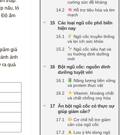
ẩm thấp.
cường sức đề kháng
p nấu, lò
Hỗ trợ tiêu hóa và tim
mạch
g. Độ ẩm
Các loại ngũ cốc phổ biến
hiện nay
Ngũ cốc truyền thống
và lợi ích sức khỏe
Ngũ cốc siêu hạt và
giảm giá
xu hướng dinh dưỡng
tránh ánh
mới
y ra quá
Bột ngũ cốc: nguồn dinh
dưỡng tuyệt vời
Năng lượng bền vững
và protein thực vật
Vitamin, khoáng chất
và chất chống oxy hóa
Ăn bột ngũ cốc có thực sự
giúp giảm cân?
Cơ chế hỗ trợ giảm
cân của ngũ cốc
Lưu ý khi dùng ngũ