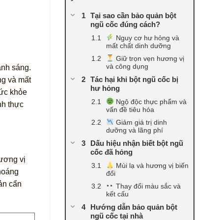
Tại sao cần bảo quản bột
ngũ cốc đúng cách?
Nguy cơ hư hỏng và
mất chất dinh dưỡng
Giữ trọn vẹn hương vị
và công dụng
ánh sáng.
Tác hại khi bột ngũ cốc bị
ng và mất
hư hỏng
sức khỏe
Ngộ độc thực phẩm và
nh thực
vấn đề tiêu hóa
Giảm giá trị dinh
dưỡng và lãng phí
Dấu hiệu nhận biết bột ngũ
cốc đã hỏng
ương vị
Mùi lạ và hương vị biến
khoáng
đổi
ản cẩn
Thay đổi màu sắc và
kết cấu
Hướng dẫn bảo quản bột
ngũ cốc tại nhà