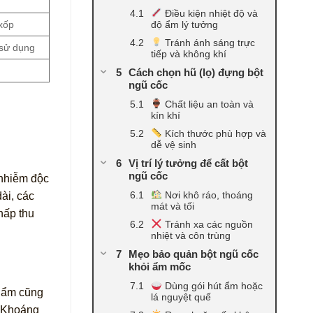
Điều kiện nhiệt độ và
độ ẩm lý tưởng
 xốp
Tránh ánh sáng trực
 sử dụng
tiếp và không khí
Cách chọn hũ (lọ) đựng bột
ngũ cốc
Chất liệu an toàn và
kín khí
Kích thước phù hợp và
dễ vệ sinh
Vị trí lý tưởng để cất bột
ngũ cốc
 nhiễm độc
Nơi khô ráo, thoáng
ài, các
mát và tối
hấp thu
Tránh xa các nguồn
nhiệt và côn trùng
Mẹo bảo quản bột ngũ cốc
khỏi ẩm mốc
Dùng gói hút ẩm hoặc
phẩm cũng
lá nguyệt quế
. Khoáng