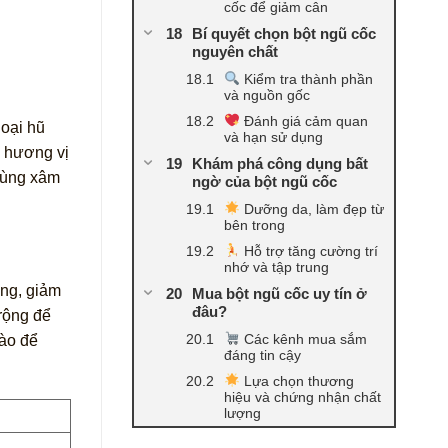
cốc để giảm cân
Bí quyết chọn bột ngũ cốc
nguyên chất
Kiểm tra thành phần
và nguồn gốc
Đánh giá cảm quan
loại hũ
và hạn sử dụng
 hương vị
Khám phá công dụng bất
trùng xâm
ngờ của bột ngũ cốc
Dưỡng da, làm đẹp từ
bên trong
Hỗ trợ tăng cường trí
nhớ và tập trung
ong, giảm
Mua bột ngũ cốc uy tín ở
đâu?
 rộng để
Các kênh mua sắm
vào để
đáng tin cậy
Lựa chọn thương
hiệu và chứng nhận chất
lượng