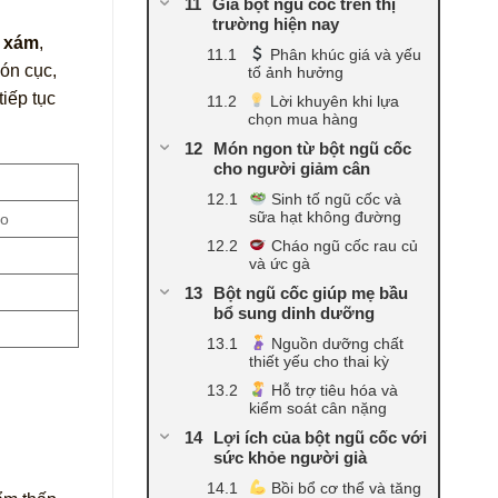
Giá bột ngũ cốc trên thị
trường hiện nay
 xám
,
Phân khúc giá và yếu
ón cục,
tố ảnh hưởng
iếp tục
Lời khuyên khi lựa
chọn mua hàng
Món ngon từ bột ngũ cốc
cho người giảm cân
Sinh tố ngũ cốc và
sữa hạt không đường
éo
Cháo ngũ cốc rau củ
và ức gà
Bột ngũ cốc giúp mẹ bầu
bổ sung dinh dưỡng
Nguồn dưỡng chất
thiết yếu cho thai kỳ
Hỗ trợ tiêu hóa và
kiểm soát cân nặng
Lợi ích của bột ngũ cốc với
sức khỏe người già
Bồi bổ cơ thể và tăng