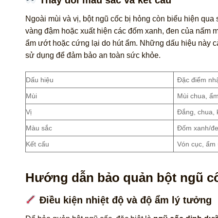
Ngoài mùi và vị, bột ngũ cốc bị hỏng còn biểu hiện qua
vàng đậm hoặc xuất hiện các đốm xanh, đen của nấm mố
ẩm ướt hoặc cứng lại do hút ẩm. Những dấu hiệu này c
sử dụng để đảm bảo an toàn sức khỏe.
Dấu hiệu
Đặc điểm nhậ
Mùi
Mùi chua, ẩm
Vị
Đắng, chua, 
Màu sắc
Đốm xanh/đe
Kết cấu
Vón cục, ẩm 
Hướng dẫn bảo quản bột ngũ cố
Điều kiện nhiệt độ và độ ẩm lý tưởng