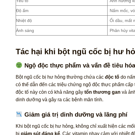
Yếu tố
Ảnh hưởng k
Độ ẩm
Nấm mốc, vó
Nhiệt độ
Ổi dầu, mất 
Ánh sáng
Phân hủy vit
Tác hại khi bột ngũ cốc bị hư h
Ngộ độc thực phẩm và vấn đề tiêu hó
Bột ngũ cốc bị hư hỏng thường chứa các
độc tố
do nấm 
có thể dẫn đến các triệu chứng ngộ độc thực phẩm cấp tí
độc tố này còn có khả năng gây
tổn thương gan
và ảnh
dinh dưỡng và gây ra các bệnh mãn tính.
Giảm giá trị dinh dưỡng và lãng phí
Khi bột ngũ cốc bị hư hỏng, không chỉ xuất hiện các mố
bị
giảm sút đáng kể
. Các vitamin nhạy cảm với nhiệt 