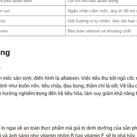
hi bảo quản kém
Lợi ích khi bảo quản đúng
n cục
Ngăn chặn nấm mốc, duy trì độ tơi
mùi
Giữ hương vị tự nhiên, kéo dài hạn
amin
Bảo toàn vitamin và khoáng chất
ỏng
a
mốc sản sinh, điển hình là aflatoxin. Việc tiêu thụ bột ngũ cốc
nh như buồn nôn, tiêu chảy, đau bụng, thậm chí là sốt. Về lâu d
 hưởng nghiêm trọng đến hệ tiêu hóa, làm suy giảm khả năng 
i lo ngại về an toàn thực phẩm mà giá trị dinh dưỡng của sản 
độ và ánh sáng như vitamin nhóm B hay vitamin E sẽ bị phá hủy