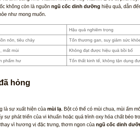
 cốc không còn là nguồn
ngũ cốc dinh dưỡng
hiệu quả, dẫn đế
 khỏe như mong muốn.
Hậu quả nghiêm trọng
ồn nôn, tiêu chảy
Tổn thương gan, suy giảm sức khỏ
, mất mùi
Không đạt được hiệu quả bồi bổ
ản phẩm hư
Tổn thất kinh tế, không tận dụng đ
 đã hỏng
ng là sự xuất hiện của
mùi lạ
. Bột có thể có mùi chua, mùi ẩm mố
y sự phát triển của vi khuẩn hoặc quá trình oxy hóa chất béo tro
u thay vì hương vị đặc trưng, thơm ngon của
ngũ cốc dinh dưỡ