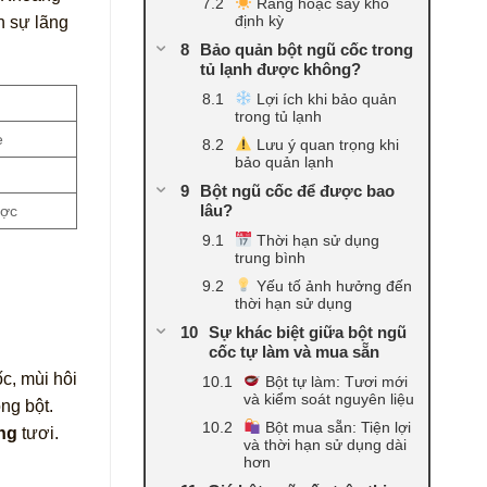
Rang hoặc sấy khô
định kỳ
n sự lãng
Bảo quản bột ngũ cốc trong
tủ lạnh được không?
Lợi ích khi bảo quản
trong tủ lạnh
e
Lưu ý quan trọng khi
bảo quản lạnh
Bột ngũ cốc để được bao
lâu?
ược
Thời hạn sử dụng
trung bình
Yếu tố ảnh hưởng đến
thời hạn sử dụng
Sự khác biệt giữa bột ngũ
cốc tự làm và mua sẵn
c, mùi hôi
Bột tự làm: Tươi mới
và kiểm soát nguyên liệu
ng bột.
Bột mua sẵn: Tiện lợi
ng
tươi.
và thời hạn sử dụng dài
hơn