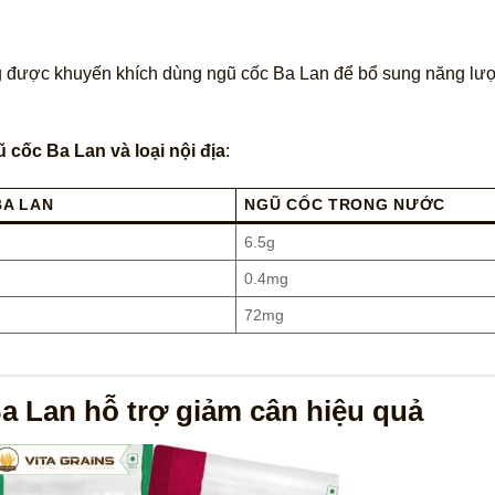
 được khuyến khích dùng ngũ cốc Ba Lan để bổ sung năng lư
cốc Ba Lan và loại nội địa
:
BA LAN
NGŨ CỐC TRONG NƯỚC
6.5g
0.4mg
72mg
a Lan hỗ trợ giảm cân hiệu quả