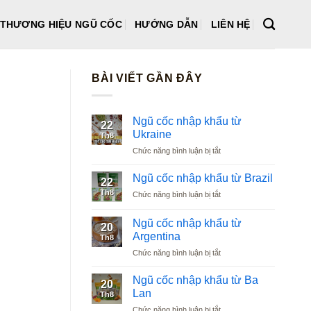
THƯƠNG HIỆU NGŨ CỐC
HƯỚNG DẪN
LIÊN HỆ
BÀI VIẾT GẦN ĐÂY
Ngũ cốc nhập khẩu từ
22
Ukraine
Th8
ở
Chức năng bình luận bị tắt
Ngũ
cốc
Ngũ cốc nhập khẩu từ Brazil
22
nhập
Th8
ở
Chức năng bình luận bị tắt
khẩu
Ngũ
từ
cốc
Ukraine
Ngũ cốc nhập khẩu từ
20
nhập
Argentina
Th8
khẩu
ở
Chức năng bình luận bị tắt
từ
Ngũ
Brazil
cốc
Ngũ cốc nhập khẩu từ Ba
20
nhập
Lan
Th8
khẩu
ở
Chức năng bình luận bị tắt
từ