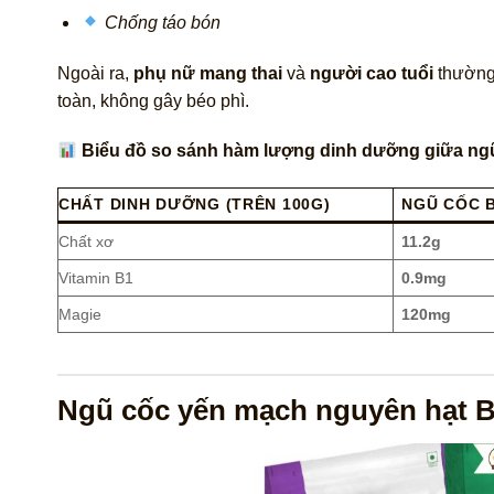
Chống táo bón
Ngoài ra,
phụ nữ mang thai
và
người cao tuổi
thường
toàn, không gây béo phì.
Biểu đồ so sánh hàm lượng dinh dưỡng giữa ngũ 
CHẤT DINH DƯỠNG (TRÊN 100G)
NGŨ CỐC 
Chất xơ
11.2g
Vitamin B1
0.9mg
Magie
120mg
Ngũ cốc yến mạch nguyên hạt B