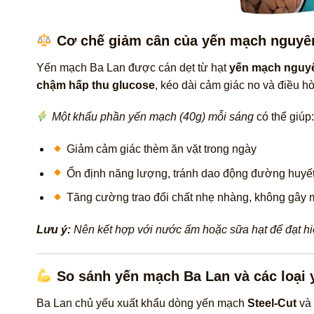
Cơ chế giảm cân của yến mạch nguyê
Yến mạch Ba Lan được cán dẹt từ hạt
yến mạch nguy
chậm hấp thu glucose
, kéo dài cảm giác no và điều hò
Một khẩu phần yến mạch (40g) mỗi sáng
có thể giúp
Giảm cảm giác thèm ăn vặt trong ngày
Ổn định năng lượng, tránh dao động đường huyế
Tăng cường trao đổi chất nhẹ nhàng, không gây 
Lưu ý:
Nên kết hợp với nước ấm hoặc sữa hạt để đạt hiệ
So sánh yến mạch Ba Lan và các loại
Ba Lan chủ yếu xuất khẩu dòng yến mạch
Steel-Cut
và