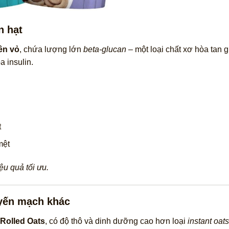
n hạt
ên vỏ
, chứa lượng lớn
beta-glucan
– một loại chất xơ hòa tan 
a insulin.
:
t
mệt
u quả tối ưu.
 yến mạch khác
Rolled Oats
, có độ thô và dinh dưỡng cao hơn loại
instant oats