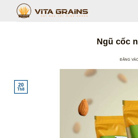
Bỏ
qua
nội
dung
Ngũ cốc n
ĐĂNG VÀ
20
Th8