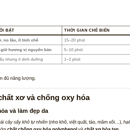
ỔI BẬT
THỜI GIAN CHẾ BIẾN
, no lâu, ít tinh chế
15–20 phút
 giữ hương vị nguyên bản
5–10 phút
nấu nhưng ít dinh dưỡng
1–2 phút
n đủ năng lượng.
 chất xơ và chống oxy hóa
hóa và làm đẹp da
rái cây sấy khô tự nhiên
(nho khô, việt quất, táo, mâm xôi…),
hạt
 lớn
chất chống oxy hóa polyphenol
và
chất xơ hòa tan
.