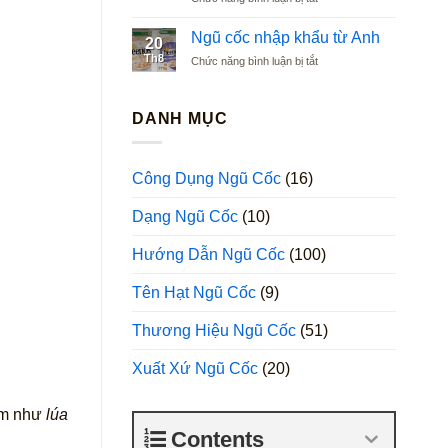
Ngũ
Argentina
cốc
Ngũ cốc nhập khẩu từ Anh
20
nhập
Th8
ở
Chức năng bình luận bị tắt
khẩu
Ngũ
từ
cốc
Ba
nhập
DANH MỤC
Lan
khẩu
từ
Anh
Công Dụng Ngũ Cốc
(16)
Dạng Ngũ Cốc
(10)
Hướng Dẫn Ngũ Cốc
(100)
Tên Hạt Ngũ Cốc
(9)
Thương Hiệu Ngũ Cốc
(51)
Xuất Xứ Ngũ Cốc
(20)
hẩm như
lúa
Contents