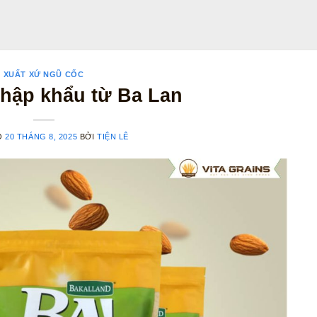
XUẤT XỨ NGŨ CỐC
hập khẩu từ Ba Lan
O
20 THÁNG 8, 2025
BỞI
TIỆN LÊ