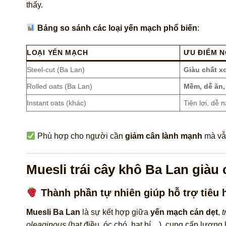
thấy.
Bảng so sánh các loại yến mạch phổ biến
:
LOẠI YẾN MẠCH
ƯU ĐIỂM N
Steel-cut (Ba Lan)
Giàu chất xơ
Rolled oats (Ba Lan)
Mềm, dễ ăn,
Instant oats (khác)
Tiện lợi, dễ 
Phù hợp cho người cần
giảm cân lành mạnh
mà vẫ
Muesli trái cây khô Ba Lan giàu
Thành phần tự nhiên giúp hỗ trợ tiêu 
Muesli Ba Lan
là sự kết hợp giữa
yến mạch cán dẹt
,
t
oleaginous
(hạt điều, óc chó, hạt bí…), cung cấp lượng