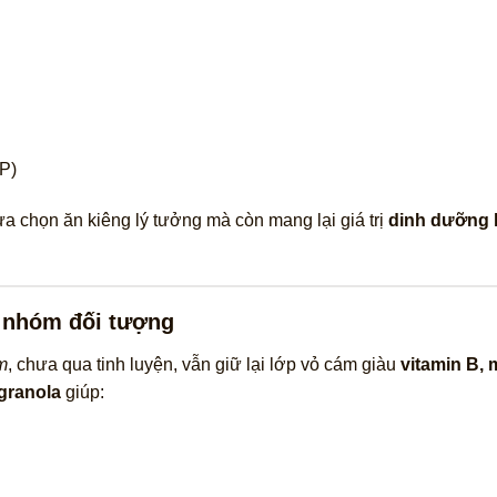
P)
a chọn ăn kiêng lý tưởng mà còn mang lại giá trị
dinh dưỡng l
u nhóm đối tượng
m
, chưa qua tinh luyện, vẫn giữ lại lớp vỏ cám giàu
vitamin B, 
granola
giúp: