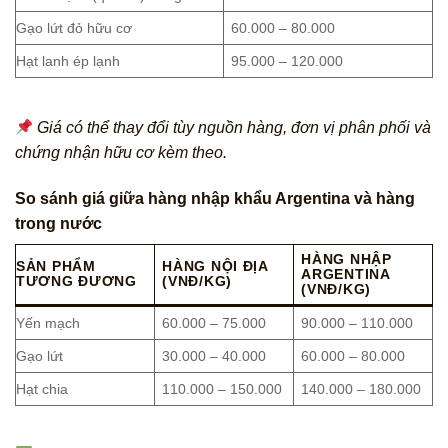
Gạo lứt đỏ hữu cơ
60.000 – 80.000
Hạt lanh ép lạnh
95.000 – 120.000
Giá có thể thay đổi tùy nguồn hàng, đơn vị phân phối và
chứng nhận hữu cơ kèm theo.
So sánh giá giữa hàng nhập khẩu Argentina và hàng
trong nước
HÀNG NHẬP
SẢN PHẨM
HÀNG NỘI ĐỊA
ARGENTINA
TƯƠNG ĐƯƠNG
(VNĐ/KG)
(VNĐ/KG)
Yến mạch
60.000 – 75.000
90.000 – 110.000
Gạo lứt
30.000 – 40.000
60.000 – 80.000
Hạt chia
110.000 – 150.000
140.000 – 180.000