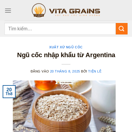
Bỏ
qua
nội
dung
Tìm
kiếm:
XUẤT XỨ NGŨ CỐC
Ngũ cốc nhập khẩu từ Argentina
ĐĂNG VÀO
20 THÁNG 8, 2025
BỞI
TIỆN LÊ
20
Th8