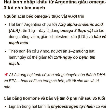
Hạt lanh nhập khẩu từ Argentina giàu omega-
3 tốt cho tim mạch
Nguồn acid béo omega-3 thực vật vượt trội
Hạt lanh Argentina chứa tới
7,2g alpha-linolenic acid
(ALA)
trên 15g – đây là dạng
omega-3 thực vật
có tác
dụng chống viêm, giảm cholesterol xấu (LDL) và
bảo vệ
mạch máu
.
Theo nghiên cứu y học, người ăn 1–2 muỗng hạt
lanh/ngày có thể giảm tới
15% nguy cơ bệnh tim
mạch
.
ALA trong hạt lanh có khả năng chuyển hóa thành DHA
và EPA – hoạt chất có trong cá béo, rất tốt cho tim và trí
não.
Cân bằng hormone và bảo vệ tim ở phụ nữ sau 35 tuổi
Lignan trong hạt lanh là
phytoestrogen tự nhiên
có vai