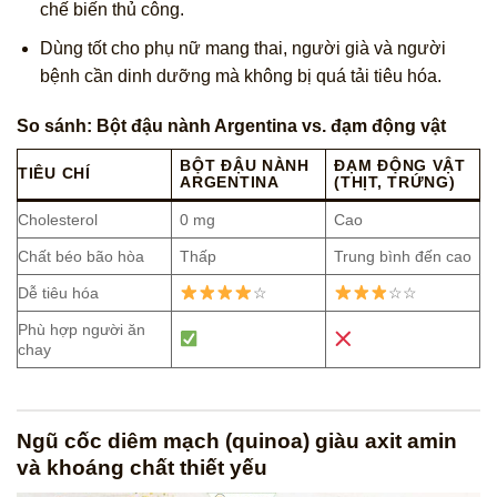
chế biến thủ công.
Dùng tốt cho phụ nữ mang thai, người già và người
bệnh cần dinh dưỡng mà không bị quá tải tiêu hóa.
So sánh: Bột đậu nành Argentina vs. đạm động vật
BỘT ĐẬU NÀNH
ĐẠM ĐỘNG VẬT
TIÊU CHÍ
ARGENTINA
(THỊT, TRỨNG)
Cholesterol
0 mg
Cao
Chất béo bão hòa
Thấp
Trung bình đến cao
Dễ tiêu hóa
☆
☆☆
Phù hợp người ăn
chay
Ngũ cốc diêm mạch (quinoa) giàu axit amin
và khoáng chất thiết yếu