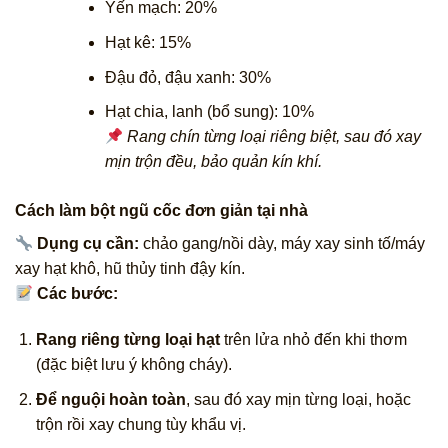
Yến mạch: 20%
Hạt kê: 15%
Đậu đỏ, đậu xanh: 30%
Hạt chia, lanh (bổ sung): 10%
Rang chín từng loại riêng biệt, sau đó xay
mịn trộn đều, bảo quản kín khí.
Cách làm bột ngũ cốc đơn giản tại nhà
Dụng cụ cần:
chảo gang/nồi dày, máy xay sinh tố/máy
xay hạt khô, hũ thủy tinh đậy kín.
Các bước:
Rang riêng từng loại hạt
trên lửa nhỏ đến khi thơm
(đặc biệt lưu ý không cháy).
Để nguội hoàn toàn
, sau đó xay mịn từng loại, hoặc
trộn rồi xay chung tùy khẩu vị.