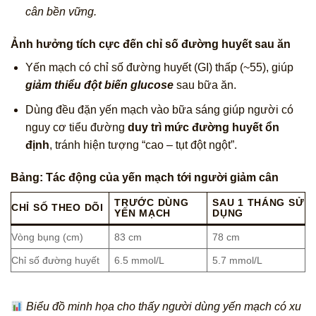
cân bền vững.
Ảnh hưởng tích cực đến chỉ số đường huyết sau ăn
Yến mạch có chỉ số đường huyết (GI) thấp (~55), giúp
giảm thiểu đột biến glucose
sau bữa ăn.
Dùng đều đặn yến mạch vào bữa sáng giúp người có
nguy cơ tiểu đường
duy trì mức đường huyết ổn
định
, tránh hiện tượng “cao – tụt đột ngột”.
Bảng: Tác động của yến mạch tới người giảm cân
TRƯỚC DÙNG
SAU 1 THÁNG SỬ
CHỈ SỐ THEO DÕI
YẾN MẠCH
DỤNG
Vòng bụng (cm)
83 cm
78 cm
Chỉ số đường huyết
6.5 mmol/L
5.7 mmol/L
Biểu đồ minh họa cho thấy người dùng yến mạch có xu