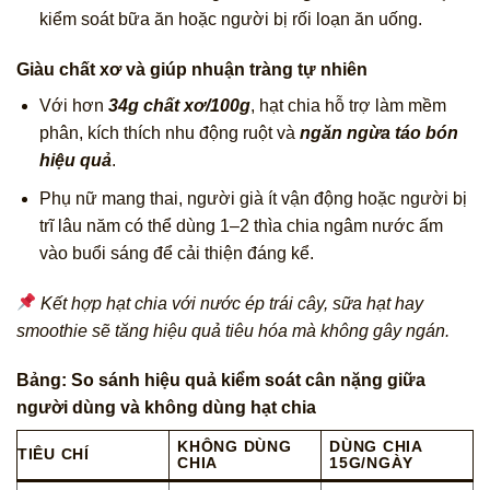
kiểm soát bữa ăn hoặc người bị rối loạn ăn uống.
Giàu chất xơ và giúp nhuận tràng tự nhiên
Với hơn
34g chất xơ/100g
, hạt chia hỗ trợ làm mềm
phân, kích thích nhu động ruột và
ngăn ngừa táo bón
hiệu quả
.
Phụ nữ mang thai, người già ít vận động hoặc người bị
trĩ lâu năm có thể dùng 1–2 thìa chia ngâm nước ấm
vào buổi sáng để cải thiện đáng kể.
Kết hợp hạt chia với nước ép trái cây, sữa hạt hay
smoothie sẽ tăng hiệu quả tiêu hóa mà không gây ngán.
Bảng: So sánh hiệu quả kiểm soát cân nặng giữa
người dùng và không dùng hạt chia
KHÔNG DÙNG
DÙNG CHIA
TIÊU CHÍ
CHIA
15G/NGÀY