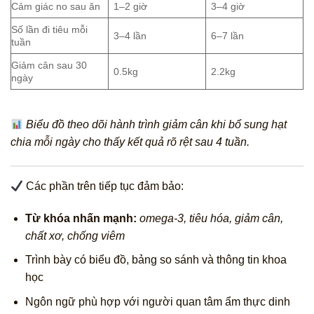
Cảm giác no sau ăn
1–2 giờ
3–4 giờ
Số lần đi tiêu mỗi
3–4 lần
6–7 lần
tuần
Giảm cân sau 30
0.5kg
2.2kg
ngày
Biểu đồ theo dõi hành trình giảm cân khi bổ sung hạt
chia mỗi ngày cho thấy kết quả rõ rệt sau 4 tuần.
Các phần trên tiếp tục đảm bảo:
Từ khóa nhấn mạnh:
omega-3, tiêu hóa, giảm cân,
chất xơ, chống viêm
Trình bày có biểu đồ, bảng so sánh và thông tin khoa
học
Ngôn ngữ phù hợp với người quan tâm ẩm thực dinh