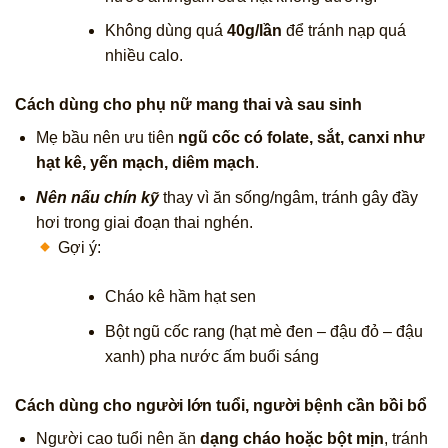
Không dùng quá
40g/lần
để tránh nạp quá
nhiều calo.
Cách dùng cho phụ nữ mang thai và sau sinh
Mẹ bầu nên ưu tiên
ngũ cốc có folate, sắt, canxi như
hạt kê, yến mạch, diêm mạch
.
Nên nấu chín kỹ
thay vì ăn sống/ngâm, tránh gây đầy
hơi trong giai đoạn thai nghén.
Gợi ý:
Cháo kê hầm hạt sen
Bột ngũ cốc rang (hạt mè đen – đậu đỏ – đậu
xanh) pha nước ấm buổi sáng
Cách dùng cho người lớn tuổi, người bệnh cần bồi bổ
Người cao tuổi nên ăn
dạng cháo hoặc bột mịn
, tránh