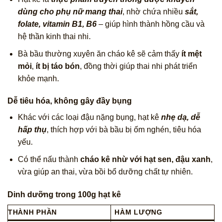
dùng cho phụ nữ mang thai
, nhờ chứa nhiều
sắt,
folate, vitamin B1, B6
– giúp hình thành hồng cầu và
hệ thần kinh thai nhi.
Bà bầu thường xuyên ăn cháo kê sẽ cảm thấy
ít mệt
mỏi
,
ít bị táo bón
, đồng thời giúp thai nhi phát triển
khỏe mạnh.
Dễ tiêu hóa, không gây đầy bụng
Khác với các loại đậu nặng bụng, hạt kê
nhẹ dạ, dễ
hấp thụ
, thích hợp với bà bầu bị ốm nghén, tiêu hóa
yếu.
Có thể nấu thành
cháo kê nhừ với hạt sen, đậu xanh
,
vừa giúp an thai, vừa bồi bổ dưỡng chất tự nhiên.
Dinh dưỡng trong 100g hạt kê
THÀNH PHẦN
HÀM LƯỢNG