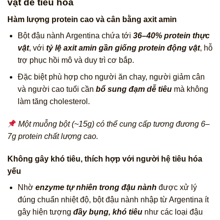
vật dễ tiêu hóa
Hàm lượng protein cao và cân bằng axit amin
Bột đậu nành Argentina chứa tới
36–40% protein thực
vật
, với
tỷ lệ axit amin gần giống protein động vật
, hỗ
trợ phục hồi mô và duy trì cơ bắp.
Đặc biệt phù hợp cho người ăn chay, người giảm cân
và người cao tuổi cần
bổ sung đạm dễ tiêu
mà không
làm tăng cholesterol.
Một muỗng bột (~15g) có thể cung cấp tương đương 6–
7g protein chất lượng cao.
Không gây khó tiêu, thích hợp với người hệ tiêu hóa
yếu
Nhờ
enzyme tự nhiên trong đậu nành
được xử lý
đúng chuẩn nhiệt độ, bột đậu nành nhập từ Argentina ít
gây hiện tượng
đầy bụng, khó tiêu
như các loại đậu