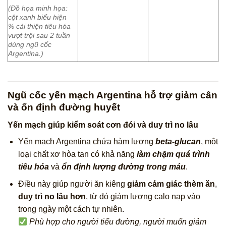
(Đồ họa minh họa:
cột xanh biểu hiện
% cải thiện tiêu hóa
vượt trội sau 2 tuần
dùng ngũ cốc
Argentina.)
Ngũ cốc yến mạch Argentina hỗ trợ giảm cân
và ổn định đường huyết
Yến mạch giúp kiểm soát cơn đói và duy trì no lâu
Yến mạch Argentina chứa hàm lượng
beta-glucan
, một
loại chất xơ hòa tan có khả năng
làm chậm quá trình
tiêu hóa
và
ổn định lượng đường trong máu
.
Điều này giúp người ăn kiêng
giảm cảm giác thèm ăn
,
duy trì no lâu hơn
, từ đó giảm lượng calo nạp vào
trong ngày một cách tự nhiên.
Phù hợp cho người tiểu đường, người muốn giảm