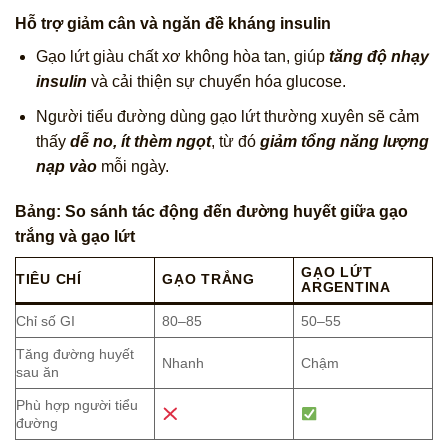
Hỗ trợ giảm cân và ngăn đề kháng insulin
Gạo lứt giàu chất xơ không hòa tan, giúp
tăng độ nhạy
insulin
và cải thiện sự chuyển hóa glucose.
Người tiểu đường dùng gạo lứt thường xuyên sẽ cảm
thấy
dễ no, ít thèm ngọt
, từ đó
giảm tổng năng lượng
nạp vào
mỗi ngày.
Bảng: So sánh tác động đến đường huyết giữa gạo
trắng và gạo lứt
GẠO LỨT
TIÊU CHÍ
GẠO TRẮNG
ARGENTINA
Chỉ số GI
80–85
50–55
Tăng đường huyết
Nhanh
Chậm
sau ăn
Phù hợp người tiểu
đường