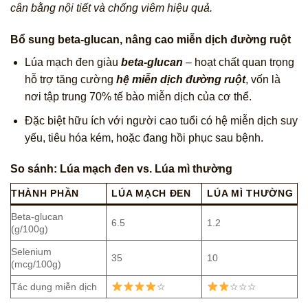
cân bằng nội tiết và chống viêm hiệu quả.
Bổ sung beta-glucan, nâng cao miễn dịch đường ruột
Lúa mạch đen giàu
beta-glucan
– hoạt chất quan trọng
hỗ trợ tăng cường
hệ miễn dịch đường ruột
, vốn là
nơi tập trung 70% tế bào miễn dịch của cơ thể.
Đặc biệt hữu ích với người cao tuổi có hệ miễn dịch suy
yếu, tiêu hóa kém, hoặc đang hồi phục sau bệnh.
So sánh: Lúa mạch đen vs. Lúa mì thường
THÀNH PHẦN
LÚA MẠCH ĐEN
LÚA MÌ THƯỜNG
Beta-glucan
6.5
1.2
(g/100g)
Selenium
35
10
(mcg/100g)
Tác dụng miễn dịch
☆
☆☆☆