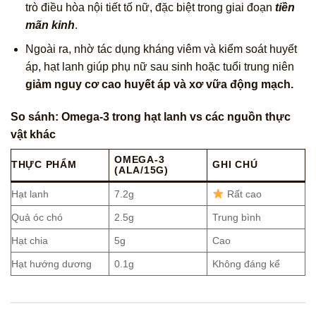
trò điều hòa nội tiết tố nữ, đặc biệt trong giai đoạn
tiền
mãn kinh
.
Ngoài ra, nhờ tác dụng kháng viêm và kiểm soát huyết
áp, hạt lanh giúp phụ nữ sau sinh hoặc tuổi trung niên
giảm nguy cơ cao huyết áp và xơ vữa động mạch.
So sánh: Omega-3 trong hạt lanh vs các nguồn thực
vật khác
OMEGA-3
THỰC PHẨM
GHI CHÚ
(ALA/15G)
Hạt lanh
7.2g
Rất cao
Quả óc chó
2.5g
Trung bình
Hạt chia
5g
Cao
Hạt hướng dương
0.1g
Không đáng kể