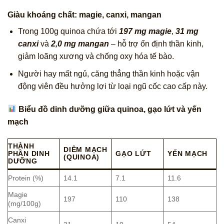
Giàu khoáng chất: magie, canxi, mangan
Trong 100g quinoa chứa tới
197 mg magie
,
31 mg
canxi
và
2,0 mg mangan
– hỗ trợ ổn định thần kinh,
giảm loãng xương và chống oxy hóa tế bào.
Người hay mất ngủ, căng thẳng thần kinh hoặc vận
động viên đều hưởng lợi từ loại ngũ cốc cao cấp này.
Biểu đồ dinh dưỡng giữa quinoa, gạo lứt và yến
mạch
THÀNH
DIÊM MẠCH
PHẦN DINH
GẠO LỨT
YẾN MẠCH
(QUINOA)
DƯỠNG
Protein (%)
14.1
7.1
11.6
Magie
197
110
138
(mg/100g)
Canxi