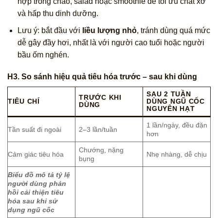
hợp trong cháo, salad hoặc smoothie để tối ưu chất xơ
và hấp thu dinh dưỡng.
Lưu ý: bắt đầu với
liều lượng nhỏ
, tránh dùng quá mức
dễ gây đầy hơi, nhất là với người cao tuổi hoặc người
bầu ốm nghén.
H3. So sánh hiệu quả tiêu hóa trước – sau khi dùng
SAU 2 TUẦN
TRƯỚC KHI
TIÊU CHÍ
DÙNG NGŨ CỐC
DÙNG
NGUYÊN HẠT
1 lần/ngày, đều đặn
Tần suất đi ngoài
2–3 lần/tuần
hơn
Chướng, nặng
Cảm giác tiêu hóa
Nhẹ nhàng, dễ chịu
bụng
Biểu đồ mô tả tỷ lệ
người dùng phản
hồi cải thiện tiêu
hóa sau khi sử
dụng ngũ cốc