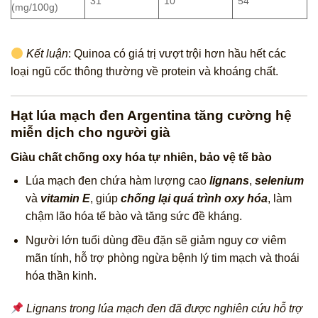
31
10
54
(mg/100g)
Kết luận
: Quinoa có giá trị vượt trội hơn hầu hết các
loại ngũ cốc thông thường về protein và khoáng chất.
Hạt lúa mạch đen Argentina tăng cường hệ
miễn dịch cho người già
Giàu chất chống oxy hóa tự nhiên, bảo vệ tế bào
Lúa mạch đen chứa hàm lượng cao
lignans
,
selenium
và
vitamin E
, giúp
chống lại quá trình oxy hóa
, làm
chậm lão hóa tế bào và tăng sức đề kháng.
Người lớn tuổi dùng đều đặn sẽ giảm nguy cơ viêm
mãn tính, hỗ trợ phòng ngừa bệnh lý tim mạch và thoái
hóa thần kinh.
Lignans trong lúa mạch đen đã được nghiên cứu hỗ trợ