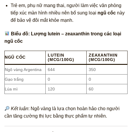
Trẻ em, phụ nữ mang thai, người làm việc văn phòng
tiếp xúc màn hình nhiều nên bổ sung loại
ngũ cốc
này
để bảo vệ đôi mắt khỏe mạnh.
Biểu đồ: Lượng lutein – zeaxanthin trong các loại
ngũ cốc
LUTEIN
ZEAXANTHIN
NGŨ CỐC
(MCG/100G)
(MCG/100G)
Ngô vàng Argentina
644
350
Gạo trắng
0
0
Lúa mì
120
60
Kết luận
: Ngô vàng là lựa chọn hoàn hảo cho người
cần tăng cường thị lực bằng thực phẩm tự nhiên.