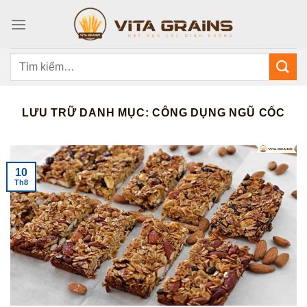
Bỏ
qua
nội
dung
Tìm
kiếm:
LƯU TRỮ DANH MỤC:
CÔNG DỤNG NGŨ CỐC
10
Th8