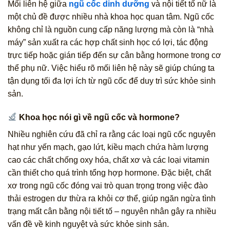
Mối liên hệ giữa
ngũ cốc dinh dưỡng
và nội tiết tố nữ là
một chủ đề được nhiều nhà khoa học quan tâm. Ngũ cốc
không chỉ là nguồn cung cấp năng lượng mà còn là “nhà
máy” sản xuất ra các hợp chất sinh học có lợi, tác động
trực tiếp hoặc gián tiếp đến sự cân bằng hormone trong cơ
thể phụ nữ. Việc hiểu rõ mối liên hệ này sẽ giúp chúng ta
tận dụng tối đa lợi ích từ ngũ cốc để duy trì sức khỏe sinh
sản.
Khoa học nói gì về ngũ cốc và hormone?
Nhiều nghiên cứu đã chỉ ra rằng các loại ngũ cốc nguyên
hạt như yến mạch, gạo lứt, kiều mạch chứa hàm lượng
cao các chất chống oxy hóa, chất xơ và các loại vitamin
cần thiết cho quá trình tổng hợp hormone. Đặc biệt, chất
xơ trong ngũ cốc đóng vai trò quan trọng trong việc đào
thải estrogen dư thừa ra khỏi cơ thể, giúp ngăn ngừa tình
trạng mất cân bằng nội tiết tố – nguyên nhân gây ra nhiều
vấn đề về kinh nguyệt và sức khỏe sinh sản.