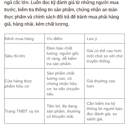
ngũ cốc lớn. Luôn đọc kỹ đánh giá từ những người mua
trước, kiểm tra thông tin sản phẩm, chứng nhận an toàn
thực phẩm và chính sách đổi trả để tránh mua phải hàng
giả, hàng nhái, kém chất lượng.
Kênh mua hàng
Ưu điểm
Lưu ý
Đảm bảo chất
Giá có thể cao hơn
lượng, nguồn gốc
Siêu thị lớn
một chút so với chợ
rõ ràng, dễ kiểm
truyền thống.
tra sản phẩm.
Sản phẩm chất
lượng cao, có
Cửa hàng thực
Giá thường cao
chứng nhận hữu
phẩm hữu cơ
hơn.
cơ, tư vấn chuyên
sâu.
Cần kiểm tra kỹ
Tiện lợi, đa dạng
thông tin người bán,
Trang TMĐT uy tín
sản phẩm, thường
đọc đánh giá, so
có khuyến mãi.
sánh giá.