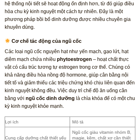
hệ thống nội tiết sẽ hoạt động ổn định hơn, từ đó giúp điều
hòa chu kỳ kinh nguyệt một cách tự nhiên. Đây là một
phương pháp bồi bổ dinh dưỡng được nhiều chuyên gia
khuyên dùng.
Cơ chế tác động của ngũ cốc
Các loại ngũ cốc nguyên hạt như yến mạch, gạo lứt, hạt
diêm mạch chứa nhiều
phytoestrogen
– hoạt chất thực
vật có cấu trúc tương tự estrogen trong cơ thể. Chúng có
khả năng điều hòa nồng độ hormone, giúp cân bằng nội
tiết tố và giảm thiểu các triệu chứng khó chịu liên quan đến
kinh nguyệt không đều. Việc duy trì chế độ ăn uống cân
bằng với
ngũ cốc dinh dưỡng
là chìa khóa để có một chu
kỳ kinh nguyệt khỏe mạnh.
Lợi ích
Mô tả
Ngũ cốc giàu vitamin nhóm B,
Cung cấp dưỡng chất thiết yếu
magie, kẽm, chất xơ cần thiết