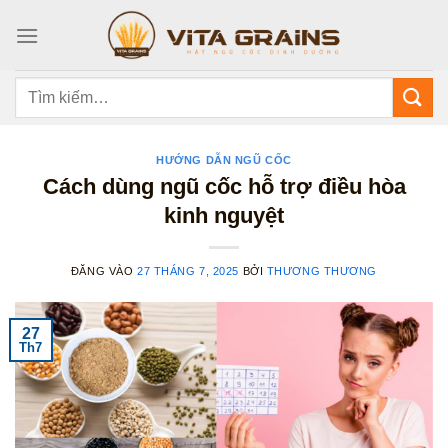
Bỏ
qua
nội
dung
Tìm
kiếm:
HƯỚNG DẪN NGŨ CỐC
Cách dùng ngũ cốc hỗ trợ điều hòa
kinh nguyệt
ĐĂNG VÀO
27 THÁNG 7, 2025
BỞI
THƯƠNG THƯƠNG
27
Th7