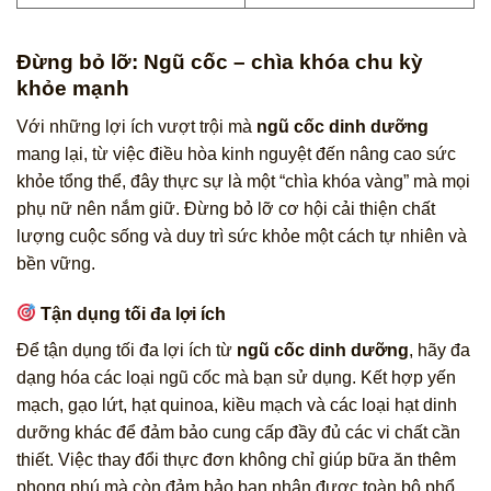
Đừng bỏ lỡ: Ngũ cốc – chìa khóa chu kỳ
khỏe mạnh
Với những lợi ích vượt trội mà
ngũ cốc dinh dưỡng
mang lại, từ việc điều hòa kinh nguyệt đến nâng cao sức
khỏe tổng thể, đây thực sự là một “chìa khóa vàng” mà mọi
phụ nữ nên nắm giữ. Đừng bỏ lỡ cơ hội cải thiện chất
lượng cuộc sống và duy trì sức khỏe một cách tự nhiên và
bền vững.
Tận dụng tối đa lợi ích
Để tận dụng tối đa lợi ích từ
ngũ cốc dinh dưỡng
, hãy đa
dạng hóa các loại ngũ cốc mà bạn sử dụng. Kết hợp yến
mạch, gạo lứt, hạt quinoa, kiều mạch và các loại hạt dinh
dưỡng khác để đảm bảo cung cấp đầy đủ các vi chất cần
thiết. Việc thay đổi thực đơn không chỉ giúp bữa ăn thêm
phong phú mà còn đảm bảo bạn nhận được toàn bộ phổ