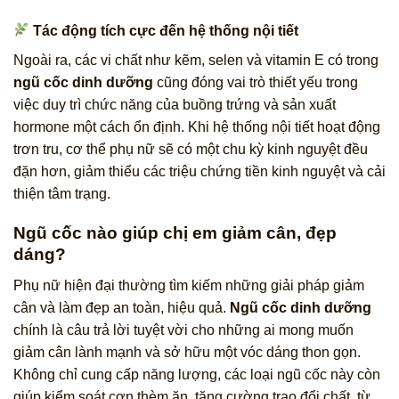
Tác động tích cực đến hệ thống nội tiết
Ngoài ra, các vi chất như kẽm, selen và vitamin E có trong
ngũ cốc dinh dưỡng
cũng đóng vai trò thiết yếu trong
việc duy trì chức năng của buồng trứng và sản xuất
hormone một cách ổn định. Khi hệ thống nội tiết hoạt động
trơn tru, cơ thể phụ nữ sẽ có một chu kỳ kinh nguyệt đều
đặn hơn, giảm thiểu các triệu chứng tiền kinh nguyệt và cải
thiện tâm trạng.
Ngũ cốc nào giúp chị em giảm cân, đẹp
dáng?
Phụ nữ hiện đại thường tìm kiếm những giải pháp giảm
cân và làm đẹp an toàn, hiệu quả.
Ngũ cốc dinh dưỡng
chính là câu trả lời tuyệt vời cho những ai mong muốn
giảm cân lành mạnh và sở hữu một vóc dáng thon gọn.
Không chỉ cung cấp năng lượng, các loại ngũ cốc này còn
giúp kiểm soát cơn thèm ăn, tăng cường trao đổi chất, từ