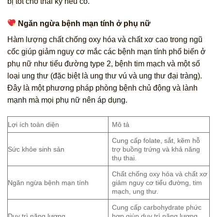
bị tốt cho thai kỳ nếu có.
Ngăn ngừa bệnh mạn tính ở phụ nữ
Hàm lượng chất chống oxy hóa và chất xơ cao trong ngũ
cốc giúp giảm nguy cơ mắc các bệnh mạn tính phổ biến ở
phụ nữ như tiểu đường type 2, bệnh tim mạch và một số
loại ung thư (đặc biệt là ung thư vú và ung thư đại tràng).
Đây là một phương pháp phòng bệnh chủ động và lành
mạnh mà mọi phụ nữ nên áp dụng.
Lợi ích toàn diện
Mô tả
Cung cấp folate, sắt, kẽm hỗ
Sức khỏe sinh sản
trợ buồng trứng và khả năng
thụ thai.
Chất chống oxy hóa và chất xơ
Ngăn ngừa bệnh mạn tính
giảm nguy cơ tiểu đường, tim
mạch, ung thư.
Cung cấp carbohydrate phức
Duy trì năng lượng
hợp giúp duy trì năng lượng