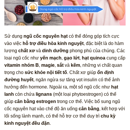
Sử dụng
ngũ cốc nguyên hạt
có thể đóng góp tích cực
vào việc
hỗ trợ điều hòa kinh nguyệt
, đặc biệt là do hàm
lượng
chất xơ
và
dinh dưỡng
phong phú của chúng. Các
loại ngũ cốc như
yến mạch
,
gạo lứt
,
hạt quinoa
cung cấp
vitamin nhóm B
,
magie
,
sắt
và
kẽm
, những vi chất quan
trọng cho
sức khỏe nội tiết tố
. Chất xơ giúp
ổn định
đường huyết
, ngăn ngừa sự tăng vọt insulin có thể ảnh
hưởng đến hormone. Ngoài ra, một số ngũ cốc như
hạt
lanh
còn chứa
lignans
(một loại phytoestrogen) có thể
giúp
cân bằng estrogen
trong cơ thể. Việc bổ sung ngũ
cốc nguyên hạt vào chế độ ăn uống
cân bằng
, kết hợp với
lối sống lành mạnh, có thể hỗ trợ cơ thể duy trì
chu kỳ
kinh nguyệt đều đặn
.