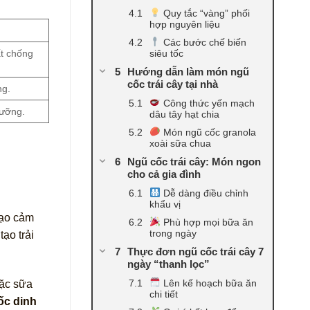
Quy tắc “vàng” phối
hợp nguyên liệu
Các bước chế biến
ất chống
siêu tốc
Hướng dẫn làm món ngũ
cốc trái cây tại nhà
ng.
Công thức yến mạch
dưỡng.
dâu tây hạt chia
Món ngũ cốc granola
xoài sữa chua
Ngũ cốc trái cây: Món ngon
cho cả gia đình
Dễ dàng điều chỉnh
khẩu vị
tạo cảm
Phù hợp mọi bữa ăn
trong ngày
ạo trải
Thực đơn ngũ cốc trái cây 7
ngày “thanh lọc”
Lên kế hoạch bữa ăn
oặc sữa
chi tiết
ốc dinh