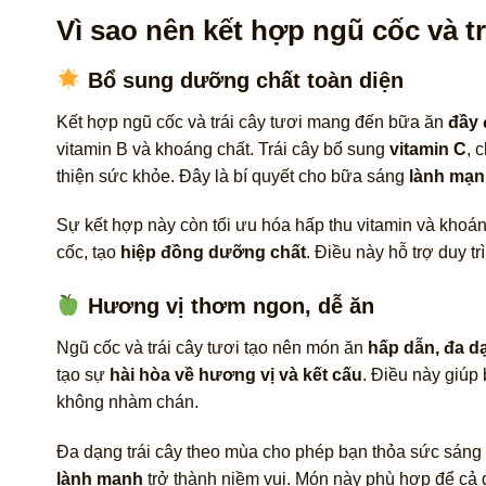
Vì sao nên kết hợp ngũ cốc và tr
Bổ sung dưỡng chất toàn diện
Kết hợp ngũ cốc và trái cây tươi mang đến bữa ăn
đầy 
vitamin B và khoáng chất. Trái cây bổ sung
vitamin C
, 
thiện sức khỏe. Đây là bí quyết cho bữa sáng
lành mạ
Sự kết hợp này còn tối ưu hóa hấp thu vitamin và khoáng
cốc, tạo
hiệp đồng dưỡng chất
. Điều này hỗ trợ duy 
Hương vị thơm ngon, dễ ăn
Ngũ cốc và trái cây tươi tạo nên món ăn
hấp dẫn, đa d
tạo sự
hài hòa về hương vị và kết cấu
. Điều này giúp
không nhàm chán.
Đa dạng trái cây theo mùa cho phép bạn thỏa sức sáng t
lành mạnh
trở thành niềm vui. Món này phù hợp để cả