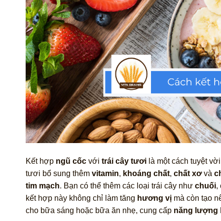
Kết hợp
ngũ cốc
với
trái cây tươi
là một cách tuyệt vờ
tươi bổ sung thêm
vitamin
,
khoáng chất
,
chất xơ
và
c
tim mạch
. Bạn có thể thêm các loại trái cây như
chuối
,
kết hợp này không chỉ làm tăng
hương vị
mà còn tạo n
cho bữa sáng hoặc bữa ăn nhẹ, cung cấp
năng lượng