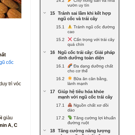
Chợ nông sản và nhà
vườn uy tín
Tránh sai lầm khi kết hợp
ngũ cốc và trái cây
Tránh ngũ cốc đường
cao
Cẩn trọng với trái cây
quá chín
Ngũ cốc trái cây: Giải pháp
hất
dinh dưỡng toàn diện
gũ cốc
Đa dạng dưỡng chất
cho cơ thể
Bữa ăn cân bằng,
lành mạnh
uy trì vóc
Giúp hệ tiêu hóa khỏe
mạnh với ngũ cốc trái cây
Nguồn chất xơ dồi
dào
i
giàu
Tăng cường lợi khuẩn
đường ruột
min A, C
Tăng cường năng lượng