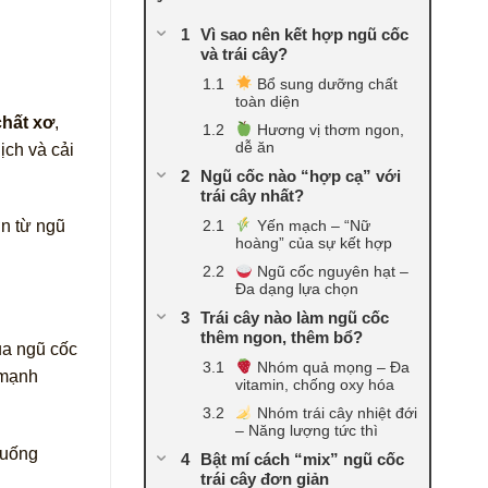
Vì sao nên kết hợp ngũ cốc
và trái cây?
Bổ sung dưỡng chất
toàn diện
chất xơ
,
Hương vị thơm ngon,
dễ ăn
ịch và cải
Ngũ cốc nào “hợp cạ” với
trái cây nhất?
Yến mạch – “Nữ
ơn từ ngũ
hoàng” của sự kết hợp
Ngũ cốc nguyên hạt –
Đa dạng lựa chọn
Trái cây nào làm ngũ cốc
thêm ngon, thêm bổ?
của ngũ cốc
Nhóm quả mọng – Đa
 mạnh
vitamin, chống oxy hóa
Nhóm trái cây nhiệt đới
– Năng lượng tức thì
 uống
Bật mí cách “mix” ngũ cốc
trái cây đơn giản