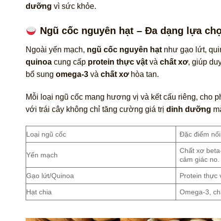
dưỡng
vì sức khỏe.
Ngũ cốc nguyên hạt – Đa dạng lựa ch
Ngoài yến mạch,
ngũ cốc nguyên hạt
như gạo lứt, quin
quinoa
cung cấp
protein thực vật
và
chất xơ
, giúp du
bổ sung
omega-3
và
chất xơ
hòa tan.
Mỗi loại ngũ cốc mang hương vị và kết cấu riêng, cho 
với trái cây không chỉ tăng cường giá trị
dinh dưỡng
mà
Loại ngũ cốc
Đặc điểm nổi
Chất xơ beta-
Yến mạch
cảm giác no.
Gạo lứt/Quinoa
Protein thực 
Hạt chia
Omega-3, chấ