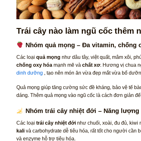
Trái cây nào làm ngũ cốc thêm 
Nhóm quả mọng – Đa vitamin, chống 
Các loại
quả mọng
như dâu tây, việt quất, mâm xôi, ph
chống oxy hóa
mạnh mẽ và
chất xơ
. Hương vị chua n
dinh dưỡng
, tạo nên món ăn vừa đẹp mắt vừa bổ dưỡn
Quả mọng giúp tăng cường sức đề kháng, bảo vệ tế bào 
dáng. Thêm quả mọng vào ngũ cốc là cách đơn giản để 
Nhóm trái cây nhiệt đới – Năng lượng 
Các loại
trái cây nhiệt đới
như chuối, xoài, đu đủ, kiw
kali
và carbohydrate dễ tiêu hóa, rất tốt cho người cầ
và enzyme hỗ trợ tiêu hóa.