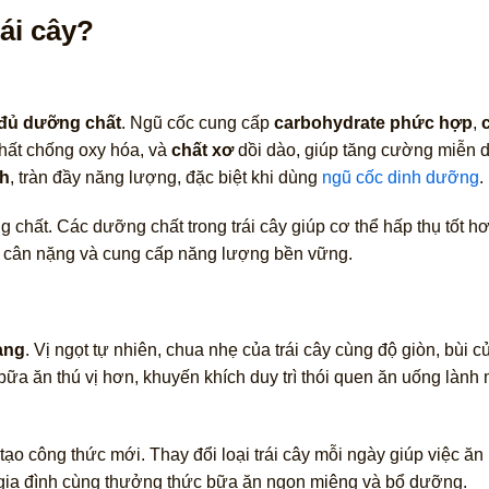
ái cây?
đủ dưỡng chất
. Ngũ cốc cung cấp
carbohydrate phức hợp
,
chất chống oxy hóa, và
chất xơ
dồi dào, giúp tăng cường miễn d
nh
, tràn đầy năng lượng, đặc biệt khi dùng
ngũ cốc dinh dưỡng
.
 chất. Các dưỡng chất trong trái cây giúp cơ thể hấp thụ tốt h
trì cân nặng và cung cấp năng lượng bền vững.
ạng
. Vị ngọt tự nhiên, chua nhẹ của trái cây cùng độ giòn, bùi 
 bữa ăn thú vị hơn, khuyến khích duy trì thói quen ăn uống lành
ạo công thức mới. Thay đổi loại trái cây mỗi ngày giúp việc ăn
 gia đình cùng thưởng thức bữa ăn ngon miệng và bổ dưỡng.