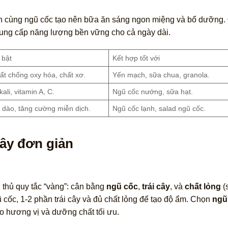
ện cùng ngũ cốc tạo nên bữa ăn sáng ngon miệng và bổ dưỡng. 
 cung cấp năng lượng bền vững cho cả ngày dài.
 bật
Kết hợp tốt với
hất chống oxy hóa, chất xơ.
Yến mạch, sữa chua, granola.
ali, vitamin A, C.
Ngũ cốc nướng, sữa hạt.
i dào, tăng cường miễn dịch.
Ngũ cốc lạnh, salad ngũ cốc.
cây đơn giản
 thủ quy tắc “vàng”: cân bằng
ngũ cốc
,
trái cây
, và
chất lỏng
(
 cốc, 1-2 phần trái cây và đủ chất lỏng để tạo độ ẩm. Chọn
ngũ
o hương vị và dưỡng chất tối ưu.