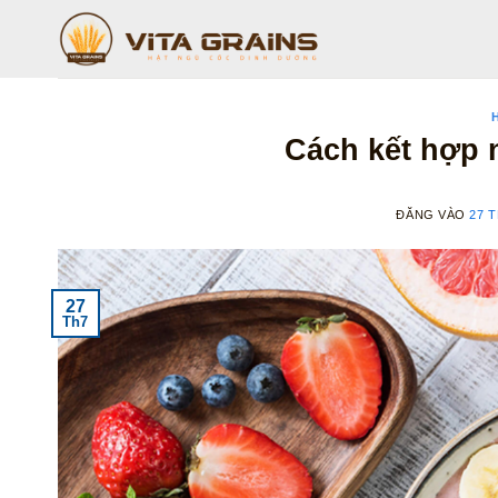
Bỏ
qua
nội
dung
Cách kết hợp n
ĐĂNG VÀO
27 T
27
Th7