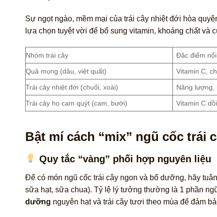
Sự ngọt ngào, mềm mại của trái cây nhiệt đới hòa quy
lựa chọn tuyệt vời để bổ sung vitamin, khoáng chất và
Nhóm trái cây
Đặc điểm nổi
Quả mọng (dâu, việt quất)
Vitamin C, c
Trái cây nhiệt đới (chuối, xoài)
Năng lượng, k
Trái cây họ cam quýt (cam, bưởi)
Vitamin C dồ
Bật mí cách “mix” ngũ cốc trái 
Quy tắc “vàng” phối hợp nguyên liệu
Để có món ngũ cốc trái cây ngon và bổ dưỡng, hãy tuân
sữa hạt, sữa chua). Tỷ lệ lý tưởng thường là 1 phần ngũ
dưỡng
nguyên hạt và trái cây tươi theo mùa để đảm bả