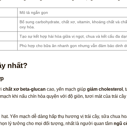
Mô tả ngắn gọn
Bổ sung carbohydrate, chất xơ, vitamin, khoáng chất và ch
oxy hóa.
Tạo sự kết hợp hài hòa giữa vị ngọt, chua và kết cấu đa dạ
Phù hợp cho bữa ăn nhanh gọn nhưng vẫn đảm bảo dinh 
ây nhất?
ợp
ới
chất xơ beta-glucan
cao, yến mạch giúp
giảm cholesterol
, 
ạch khi nấu chín hòa quyện với độ giòn, tươi mát của trái cây t
 hạt. Yến mạch dễ dàng hấp thụ hương vị trái cây, sữa chua h
chọn lý tưởng cho mọi đối tượng, nhất là người quan tâm
ngũ c