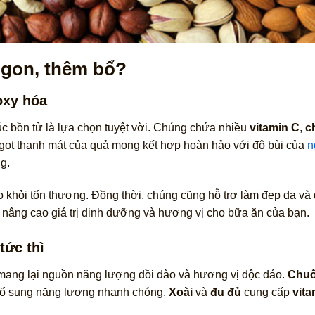
ngon, thêm bổ?
oxy hóa
úc bồn tử là lựa chọn tuyệt vời. Chúng chứa nhiều
vitamin C
,
c
gọt thanh mát của quả mọng kết hợp hoàn hảo với độ bùi của
n
g.
khỏi tổn thương. Đồng thời, chúng cũng hỗ trợ làm đẹp da và d
nâng cao giá trị dinh dưỡng và hương vị cho bữa ăn của bạn.
tức thì
i mang lại nguồn năng lượng dồi dào và hương vị độc đáo.
Chuố
n bổ sung năng lượng nhanh chóng.
Xoài
và
đu đủ
cung cấp
vita