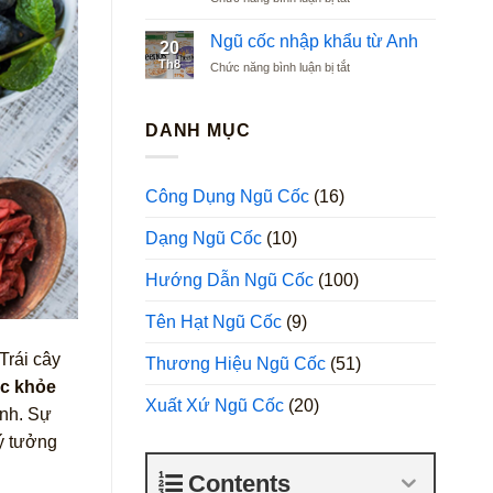
Ngũ
Argentina
cốc
Ngũ cốc nhập khẩu từ Anh
20
nhập
Th8
ở
Chức năng bình luận bị tắt
khẩu
Ngũ
từ
cốc
Ba
nhập
DANH MỤC
Lan
khẩu
từ
Anh
Công Dụng Ngũ Cốc
(16)
Dạng Ngũ Cốc
(10)
Hướng Dẫn Ngũ Cốc
(100)
Tên Hạt Ngũ Cốc
(9)
Trái cây
Thương Hiệu Ngũ Cốc
(51)
ức khỏe
Xuất Xứ Ngũ Cốc
(20)
ình. Sự
lý tưởng
Contents