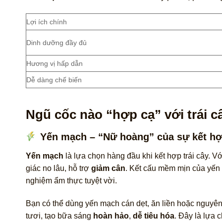
Lợi ích chính
Dinh dưỡng đầy đủ
Hương vị hấp dẫn
Dễ dàng chế biến
Ngũ cốc nào “hợp cạ” với trái c
Yến mạch – “Nữ hoàng” của sự kết h
Yến mạch
là lựa chọn hàng đầu khi kết hợp trái cây. V
giác no lâu, hỗ trợ
giảm cân
. Kết cấu mềm mịn của yến m
nghiệm ẩm thực tuyệt vời.
Bạn có thể dùng yến mạch cán dẹt, ăn liền hoặc nguyên
tươi, tạo bữa sáng
hoàn hảo
,
dễ tiêu hóa
. Đây là lựa 