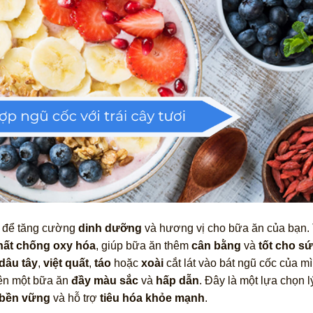
i để tăng cường
dinh dưỡng
và hương vị cho bữa ăn của bạn. 
hất chống oxy hóa
, giúp bữa ăn thêm
cân bằng
và
tốt cho s
dâu tây
,
việt quất
,
táo
hoặc
xoài
cắt lát vào bát ngũ cốc của m
ên một bữa ăn
đầy màu sắc
và
hấp dẫn
. Đây là một lựa chọn 
 bền vững
và hỗ trợ
tiêu hóa khỏe mạnh
.