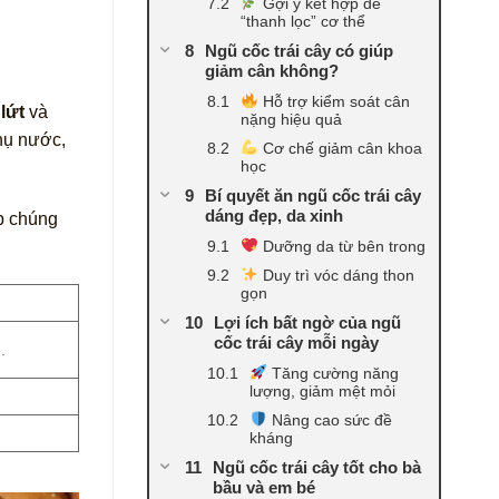
Gợi ý kết hợp để
“thanh lọc” cơ thể
Ngũ cốc trái cây có giúp
giảm cân không?
Hỗ trợ kiểm soát cân
lứt
và
nặng hiệu quả
thụ nước,
Cơ chế giảm cân khoa
học
Bí quyết ăn ngũ cốc trái cây
dáng đẹp, da xinh
ợp chúng
Dưỡng da từ bên trong
Duy trì vóc dáng thon
gọn
Lợi ích bất ngờ của ngũ
cốc trái cây mỗi ngày
.
Tăng cường năng
lượng, giảm mệt mỏi
Nâng cao sức đề
kháng
Ngũ cốc trái cây tốt cho bà
bầu và em bé