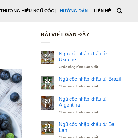
THƯƠNG HIỆU NGŨ CỐC
HƯỚNG DẪN
LIÊN HỆ
BÀI VIẾT GẦN ĐÂY
Ngũ cốc nhập khẩu từ
22
Ukraine
Th8
ở
Chức năng bình luận bị tắt
Ngũ
cốc
Ngũ cốc nhập khẩu từ Brazil
22
nhập
Th8
ở
Chức năng bình luận bị tắt
khẩu
Ngũ
từ
cốc
Ukraine
Ngũ cốc nhập khẩu từ
20
nhập
Argentina
Th8
khẩu
ở
Chức năng bình luận bị tắt
từ
Ngũ
Brazil
cốc
Ngũ cốc nhập khẩu từ Ba
20
nhập
Lan
Th8
khẩu
ở
Chức năng bình luận bị tắt
từ