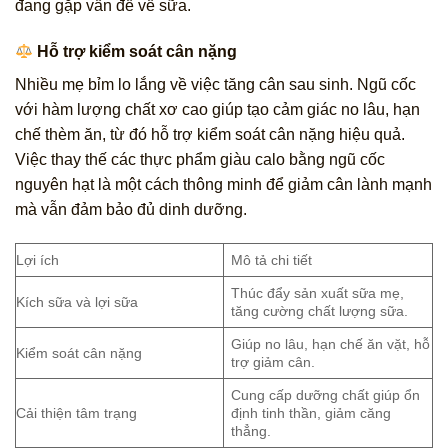
đang gặp vấn đề về sữa.
Hỗ trợ kiểm soát cân nặng
Nhiều mẹ bỉm lo lắng về việc tăng cân sau sinh. Ngũ cốc
với hàm lượng chất xơ cao giúp tạo cảm giác no lâu, hạn
chế thèm ăn, từ đó hỗ trợ kiểm soát cân nặng hiệu quả.
Việc thay thế các thực phẩm giàu calo bằng ngũ cốc
nguyên hạt là một cách thông minh để giảm cân lành mạnh
mà vẫn đảm bảo đủ dinh dưỡng.
Lợi ích
Mô tả chi tiết
Thúc đẩy sản xuất sữa mẹ,
Kích sữa và lợi sữa
tăng cường chất lượng sữa.
Giúp no lâu, hạn chế ăn vặt, hỗ
Kiểm soát cân nặng
trợ giảm cân.
Cung cấp dưỡng chất giúp ổn
Cải thiện tâm trạng
định tinh thần, giảm căng
thẳng.