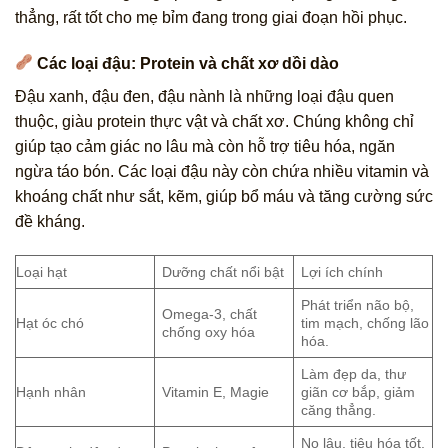
thẳng, rất tốt cho mẹ bỉm đang trong giai đoạn hồi phục.
Các loại đậu: Protein và chất xơ dồi dào
Đậu xanh, đậu đen, đậu nành là những loại đậu quen
thuộc, giàu protein thực vật và chất xơ. Chúng không chỉ
giúp tạo cảm giác no lâu mà còn hỗ trợ tiêu hóa, ngăn
ngừa táo bón. Các loại đậu này còn chứa nhiều vitamin và
khoáng chất như sắt, kẽm, giúp bổ máu và tăng cường sức
đề kháng.
Loại hạt
Dưỡng chất nổi bật
Lợi ích chính
Phát triển não bộ,
Omega-3, chất
Hạt óc chó
tim mạch, chống lão
chống oxy hóa
hóa.
Làm đẹp da, thư
Hạnh nhân
Vitamin E, Magie
giãn cơ bắp, giảm
căng thẳng.
No lâu, tiêu hóa tốt,