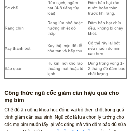
Rửa sạch, ngâm
Đảm bảo hạt ráo
Sơ chế
hạt (4-8 tiếng tùy
nước hoàn toàn
loại)
trước khi rang.
Rang lửa nhỏ hoặc
Đảm bảo hạt chín
Rang chín
nướng nhiệt độ
đều, không bị cháy
thấp
khét.
Có thể rây lại bột
Xay thật mịn để dễ
Xay thành bột
nếu muốn độ mịn
hòa tan và hấp thu
cao hơn.
Hũ kín, nơi khô ráo
Dùng trong vòng 1-
Bảo quản
thoáng mát hoặc tủ
2 tháng để đảm bảo
lạnh
chất lượng.
Công thức ngũ cốc giảm cân hiệu quả cho
mẹ bỉm
Chế độ ăn uống khoa học đóng vai trò then chốt trong quá
trình giảm cân sau sinh. Ngũ cốc là lựa chọn lý tưởng cho
các mẹ bỉm muốn lấy lại vóc dáng mà vẫn đảm bảo đủ sữa