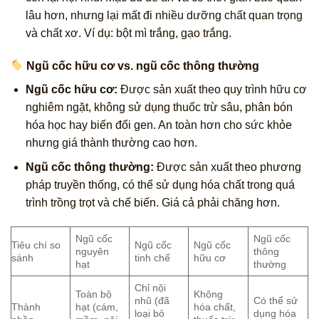
lâu hơn, nhưng lại mất đi nhiều dưỡng chất quan trọng
và chất xơ. Ví dụ: bột mì trắng, gạo trắng.
Ngũ cốc hữu cơ vs. ngũ cốc thông thường
Ngũ cốc hữu cơ:
Được sản xuất theo quy trình hữu cơ
nghiêm ngặt, không sử dụng thuốc trừ sâu, phân bón
hóa học hay biến đổi gen. An toàn hơn cho sức khỏe
nhưng giá thành thường cao hơn.
Ngũ cốc thông thường:
Được sản xuất theo phương
pháp truyền thống, có thể sử dụng hóa chất trong quá
trình trồng trọt và chế biến. Giá cả phải chăng hơn.
Ngũ cốc
Ngũ cốc
Tiêu chí so
Ngũ cốc
Ngũ cốc
nguyên
thông
sánh
tinh chế
hữu cơ
hạt
thường
Chỉ nội
Toàn bộ
Không
nhũ (đã
Có thể sử
Thành
hạt (cám,
hóa chất,
loại bỏ
dụng hóa