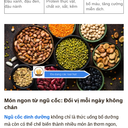
Đậu xanh, đậu đen,
Protein thực vật,
bổ máu, tăng cường
đậu nành
chất xơ, sắt, kẽm
miễn dịch.
Món ngon từ ngũ cốc: Đổi vị mỗi ngày không
chán
Ngũ cốc dinh dưỡng
không chỉ là thức uống bổ dưỡng
mà còn có thể chế biến thành nhiều món ăn thơm ngon,