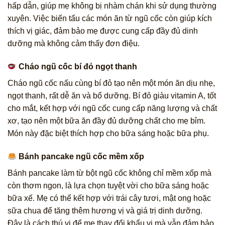
hấp dẫn, giúp mẹ không bị nhàm chán khi sử dụng thường
xuyên. Việc biến tấu các món ăn từ ngũ cốc còn giúp kích
thích vị giác, đảm bảo mẹ được cung cấp đầy đủ dinh
dưỡng mà không cảm thấy đơn điệu.
Cháo ngũ cốc bí đỏ ngọt thanh
Cháo ngũ cốc nấu cùng bí đỏ tạo nên một món ăn dịu nhẹ,
ngọt thanh, rất dễ ăn và bổ dưỡng. Bí đỏ giàu vitamin A, tốt
cho mắt, kết hợp với ngũ cốc cung cấp năng lượng và chất
xơ, tạo nên một bữa ăn đầy đủ dưỡng chất cho mẹ bỉm.
Món này đặc biệt thích hợp cho bữa sáng hoặc bữa phụ.
Bánh pancake ngũ cốc mềm xốp
Bánh pancake làm từ bột ngũ cốc không chỉ mềm xốp mà
còn thơm ngon, là lựa chọn tuyệt vời cho bữa sáng hoặc
bữa xế. Mẹ có thể kết hợp với trái cây tươi, mật ong hoặc
sữa chua để tăng thêm hương vị và giá trị dinh dưỡng.
Đây là cách thú vị để mẹ thay đổi khẩu vị mà vẫn đảm bảo