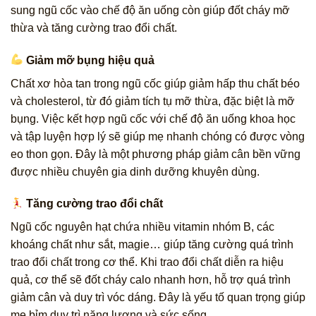
sung ngũ cốc vào chế độ ăn uống còn giúp đốt cháy mỡ
thừa và tăng cường trao đổi chất.
Giảm mỡ bụng hiệu quả
Chất xơ hòa tan trong ngũ cốc giúp giảm hấp thu chất béo
và cholesterol, từ đó giảm tích tụ mỡ thừa, đặc biệt là mỡ
bụng. Việc kết hợp ngũ cốc với chế độ ăn uống khoa học
và tập luyện hợp lý sẽ giúp mẹ nhanh chóng có được vòng
eo thon gọn. Đây là một phương pháp giảm cân bền vững
được nhiều chuyên gia dinh dưỡng khuyên dùng.
Tăng cường trao đổi chất
Ngũ cốc nguyên hạt chứa nhiều vitamin nhóm B, các
khoáng chất như sắt, magie… giúp tăng cường quá trình
trao đổi chất trong cơ thể. Khi trao đổi chất diễn ra hiệu
quả, cơ thể sẽ đốt cháy calo nhanh hơn, hỗ trợ quá trình
giảm cân và duy trì vóc dáng. Đây là yếu tố quan trọng giúp
mẹ bỉm duy trì năng lượng và sức sống.