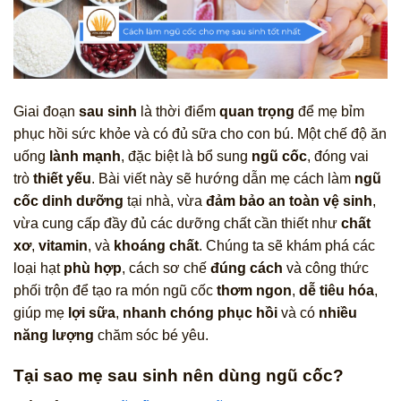
Giai đoạn
sau sinh
là thời điểm
quan trọng
để mẹ bỉm
phục hồi sức khỏe và có đủ sữa cho con bú. Một chế độ ăn
uống
lành mạnh
, đặc biệt là bổ sung
ngũ cốc
, đóng vai
trò
thiết yếu
. Bài viết này sẽ hướng dẫn mẹ cách làm
ngũ
cốc dinh dưỡng
tại nhà, vừa
đảm bảo an toàn vệ sinh
,
vừa cung cấp đầy đủ các dưỡng chất cần thiết như
chất
xơ
,
vitamin
, và
khoáng chất
. Chúng ta sẽ khám phá các
loại hạt
phù hợp
, cách sơ chế
đúng cách
và công thức
phối trộn để tạo ra món ngũ cốc
thơm ngon
,
dễ tiêu hóa
,
giúp mẹ
lợi sữa
,
nhanh chóng phục hồi
và có
nhiều
năng lượng
chăm sóc bé yêu.
Tại sao mẹ sau sinh nên dùng ngũ cốc?