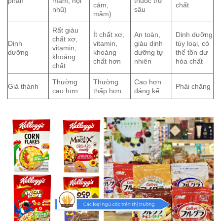
phần
mầm, nội
thuốc trừ
cám,
chất
nhũ)
sâu
mầm)
Rất giàu
Ít chất xơ,
An toàn,
Dinh dưỡng
chất xơ,
Dinh
vitamin,
giàu dinh
tùy loại, có
vitamin,
dưỡng
khoáng
dưỡng tự
thể tồn dư
khoáng
chất hơn
nhiên
hóa chất
chất
Thường
Thường
Cao hơn
Giá thành
Phải chăng
cao hơn
thấp hơn
đáng kể