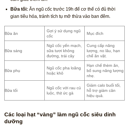
Bữa tối:
Ăn ngũ cốc trước 19h để cơ thể có đủ thời
gian tiêu hóa, tránh tích tụ mỡ thừa vào ban đêm.
Gợi ý sử dụng ngũ
Bữa ăn
Mục đích
cốc
Ngũ cốc yến mạch,
Cung cấp năng
Bữa sáng
sữa tươi không
lượng, no lâu, hạn
đường, trái cây
chế ăn vặt.
Hạn chế thèm ăn,
Ngũ cốc pha loãng
Bữa phụ
bổ sung năng lượng
hoặc khô
nhẹ.
Giảm calo buổi tối,
Ngũ cốc với rau củ
Bữa tối
hỗ trợ giảm cân
luộc, thịt ức gà
hiệu quả.
Các loại hạt “vàng” làm ngũ cốc siêu dinh
dưỡng