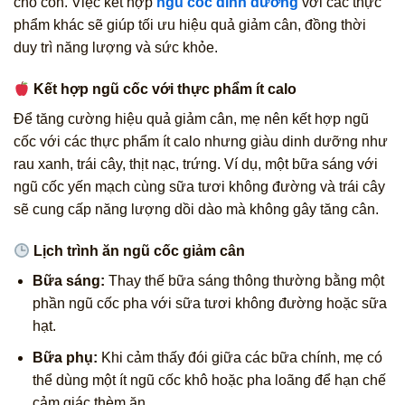
cho con. Việc kết hợp
ngũ cốc dinh dưỡng
với các thực
phẩm khác sẽ giúp tối ưu hiệu quả giảm cân, đồng thời
duy trì năng lượng và sức khỏe.
Kết hợp ngũ cốc với thực phẩm ít calo
Để tăng cường hiệu quả giảm cân, mẹ nên kết hợp ngũ
cốc với các thực phẩm ít calo nhưng giàu dinh dưỡng như
rau xanh, trái cây, thịt nạc, trứng. Ví dụ, một bữa sáng với
ngũ cốc yến mạch cùng sữa tươi không đường và trái cây
sẽ cung cấp năng lượng dồi dào mà không gây tăng cân.
Lịch trình ăn ngũ cốc giảm cân
Bữa sáng:
Thay thế bữa sáng thông thường bằng một
phần ngũ cốc pha với sữa tươi không đường hoặc sữa
hạt.
Bữa phụ:
Khi cảm thấy đói giữa các bữa chính, mẹ có
thể dùng một ít ngũ cốc khô hoặc pha loãng để hạn chế
cảm giác thèm ăn.