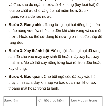
và đậu, sau đó ngâm nước từ 4-8 tiếng (tùy loại hạt) để
loại bỏ chất ức chế và giúp hạt mềm hơn. Sau khi
ngâm, vớt ra để ráo nước.
Bước 2: Rang chín:
Rang từng loại hạt riêng biệt trên
chảo nóng với lửa nhỏ cho đến khi chín vàng và có mùi
thơm. Hoặc có thể sử dụng lò nướng ở nhiệt độ thấp để
rang đều.
Bước 3: Xay thành bột:
Để nguội các loại hạt đã rang,
sau đó cho vào máy xay sinh tố hoặc máy xay hạt, xay
thật mịn. Mẹ có thể xay riêng từng loại rồi trộn đều hoặc
xay chung.
Bước 4: Bảo quản:
Cho bột ngũ cốc đã xay vào hũ
thủy tinh sạch, đậy kín nắp và bảo quản nơi khô ráo,
thoáng mát hoặc trong tủ lạnh.
Bước làm
Chi tiết thực hiện
Lưu ý quan trọng