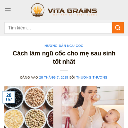
Bỏ
qua
nội
dung
Tìm
kiếm:
HƯỚNG DẪN NGŨ CỐC
Cách làm ngũ cốc cho mẹ sau sinh
tốt nhất
ĐĂNG VÀO
28 THÁNG 7, 2025
BỞI
THƯƠNG THƯƠNG
28
Th7