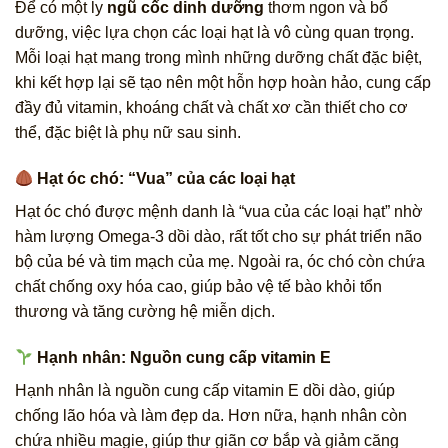
Để có một ly
ngũ cốc dinh dưỡng
thơm ngon và bổ
dưỡng, việc lựa chọn các loại hạt là vô cùng quan trọng.
Mỗi loại hạt mang trong mình những dưỡng chất đặc biệt,
khi kết hợp lại sẽ tạo nên một hỗn hợp hoàn hảo, cung cấp
đầy đủ vitamin, khoáng chất và chất xơ cần thiết cho cơ
thể, đặc biệt là phụ nữ sau sinh.
Hạt óc chó: “Vua” của các loại hạt
Hạt óc chó được mệnh danh là “vua của các loại hạt” nhờ
hàm lượng Omega-3 dồi dào, rất tốt cho sự phát triển não
bộ của bé và tim mạch của mẹ. Ngoài ra, óc chó còn chứa
chất chống oxy hóa cao, giúp bảo vệ tế bào khỏi tổn
thương và tăng cường hệ miễn dịch.
Hạnh nhân: Nguồn cung cấp vitamin E
Hạnh nhân là nguồn cung cấp vitamin E dồi dào, giúp
chống lão hóa và làm đẹp da. Hơn nữa, hạnh nhân còn
chứa nhiều magie, giúp thư giãn cơ bắp và giảm căng