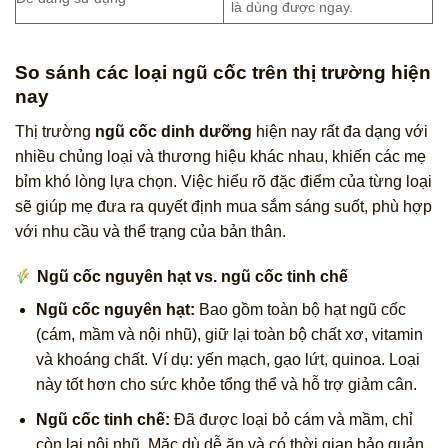
là dùng được ngay.
So sánh các loại ngũ cốc trên thị trường hiện
nay
Thị trường
ngũ cốc dinh dưỡng
hiện nay rất đa dạng với
nhiều chủng loại và thương hiệu khác nhau, khiến các mẹ
bỉm khó lòng lựa chọn. Việc hiểu rõ đặc điểm của từng loại
sẽ giúp mẹ đưa ra quyết định mua sắm sáng suốt, phù hợp
với nhu cầu và thể trạng của bản thân.
Ngũ cốc nguyên hạt vs. ngũ cốc tinh chế
Ngũ cốc nguyên hạt:
Bao gồm toàn bộ hạt ngũ cốc
(cám, mầm và nội nhũ), giữ lại toàn bộ chất xơ, vitamin
và khoáng chất. Ví dụ: yến mạch, gạo lứt, quinoa. Loại
này tốt hơn cho sức khỏe tổng thể và hỗ trợ giảm cân.
Ngũ cốc tinh chế:
Đã được loại bỏ cám và mầm, chỉ
còn lại nội nhũ. Mặc dù dễ ăn và có thời gian bảo quản