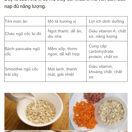
nạp đủ năng lượng.
Tên món ăn
Mô tả hương vị
Lợi ích dinh dưỡng
Ngọt thanh, dễ ăn,
Giàu vitamin A, chất
Cháo ngũ cốc bí đỏ
dịu nhẹ
xơ, năng lượng.
Cung cấp
Bánh pancake ngũ
Mềm xốp, thơm
carbohydrate,
cốc
ngon, dễ kết hợp
protein, chất xơ.
Giàu vitamin,
Smoothie ngũ cốc
Mát lạnh, thanh
khoáng chất, chất
trái cây
mát, giải nhiệt
xơ.