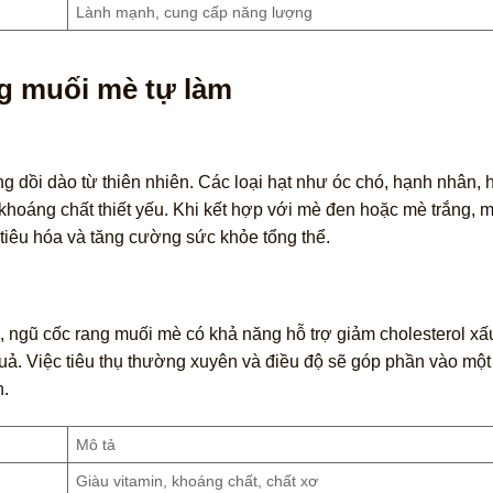
Lành mạnh, cung cấp năng lượng
ng muối mè tự làm
 dồi dào từ thiên nhiên. Các loại hạt như óc chó, hạnh nhân, h
à khoáng chất thiết yếu. Khi kết hợp với mè đen hoặc mè trắng, 
tiêu hóa và tăng cường sức khỏe tổng thể.
ngũ cốc rang muối mè có khả năng hỗ trợ giảm cholesterol xấ
quả. Việc tiêu thụ thường xuyên và điều độ sẽ góp phần vào một
n.
Mô tả
Giàu vitamin, khoáng chất, chất xơ