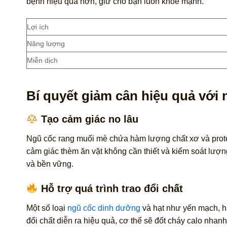
bệnh hiệu quả hơn, giữ cho bạn luôn khỏe mạnh.
Lợi ích
Năng lượng
Miễn dịch
Bí quyết giảm cân hiệu quả với
Tạo cảm giác no lâu
Ngũ cốc rang muối mè chứa hàm lượng chất xơ và protei
cảm giác thèm ăn vặt không cần thiết và kiểm soát lượng
và bền vững.
Hỗ trợ quá trình trao đổi chất
Một số loại
ngũ cốc dinh dưỡng
và hạt như yến mạch, hạt
đổi chất diễn ra hiệu quả, cơ thể sẽ đốt cháy calo nh