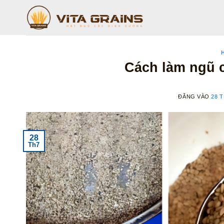
Bỏ
qua
nội
dung
Cách làm ngũ c
ĐĂNG VÀO
28 T
28
Th7