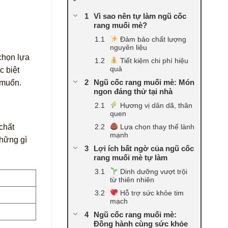
Vì sao nên tự làm ngũ cốc
rang muối mè?
Đảm bảo chất lượng
nguyên liệu
chọn lựa
Tiết kiệm chi phí hiệu
quả
c biệt
Ngũ cốc rang muối mè: Món
 muốn.
ngon đáng thử tại nhà
Hương vị dân dã, thân
quen
Lựa chọn thay thế lành
chất
mạnh
những gì
Lợi ích bất ngờ của ngũ cốc
rang muối mè tự làm
Dinh dưỡng vượt trội
từ thiên nhiên
Hỗ trợ sức khỏe tim
mạch
Ngũ cốc rang muối mè:
Đồng hành cùng sức khỏe