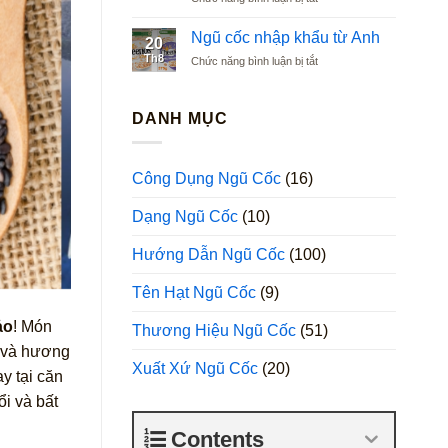
Ngũ
Argentina
cốc
Ngũ cốc nhập khẩu từ Anh
20
nhập
Th8
ở
Chức năng bình luận bị tắt
khẩu
Ngũ
từ
cốc
Ba
nhập
DANH MỤC
Lan
khẩu
từ
Anh
Công Dụng Ngũ Cốc
(16)
Dạng Ngũ Cốc
(10)
Hướng Dẫn Ngũ Cốc
(100)
Tên Hạt Ngũ Cốc
(9)
ảo
! Món
Thương Hiệu Ngũ Cốc
(51)
 và hương
Xuất Xứ Ngũ Cốc
(20)
y tại căn
ổi và bất
Contents