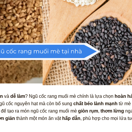
on
và
dễ làm
? Ngũ cốc rang muối mè chính là lựa chọn
hoàn h
gũ cốc nguyên hạt mà còn bổ sung
chất béo lành mạnh
từ mè
để tạo ra món ngũ cốc rang muối mè
giòn rụm
,
thơm lừng
nga
n giản
thành một món ăn vặt
hấp dẫn
, phù hợp cho mọi lứa tu