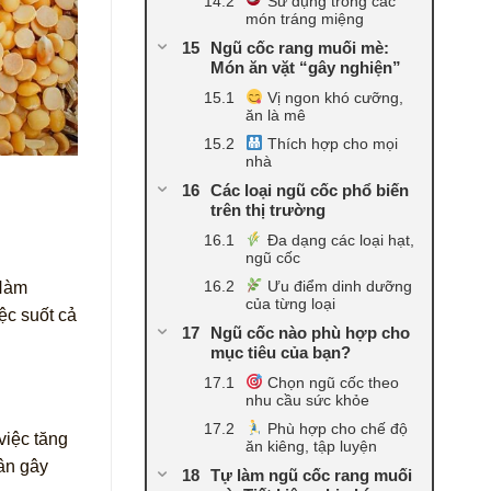
Sử dụng trong các
món tráng miệng
Ngũ cốc rang muối mè:
Món ăn vặt “gây nghiện”
Vị ngon khó cưỡng,
ăn là mê
Thích hợp cho mọi
nhà
Các loại ngũ cốc phổ biến
trên thị trường
Đa dạng các loại hạt,
ngũ cốc
Ưu điểm dinh dưỡng
 Hàm
của từng loại
ệc suốt cả
Ngũ cốc nào phù hợp cho
mục tiêu của bạn?
Chọn ngũ cốc theo
nhu cầu sức khỏe
Phù hợp cho chế độ
việc tăng
ăn kiêng, tập luyện
ân gây
Tự làm ngũ cốc rang muối