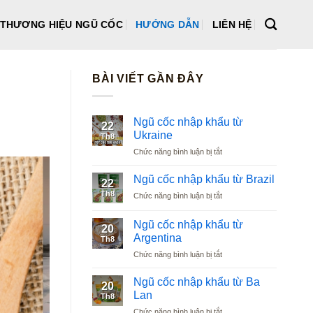
THƯƠNG HIỆU NGŨ CỐC
HƯỚNG DẪN
LIÊN HỆ
BÀI VIẾT GẦN ĐÂY
Ngũ cốc nhập khẩu từ
22
Ukraine
Th8
ở
Chức năng bình luận bị tắt
Ngũ
cốc
Ngũ cốc nhập khẩu từ Brazil
22
nhập
Th8
ở
Chức năng bình luận bị tắt
khẩu
Ngũ
từ
cốc
Ukraine
Ngũ cốc nhập khẩu từ
20
nhập
Argentina
Th8
khẩu
ở
Chức năng bình luận bị tắt
từ
Ngũ
Brazil
cốc
Ngũ cốc nhập khẩu từ Ba
20
nhập
Lan
Th8
khẩu
ở
Chức năng bình luận bị tắt
từ