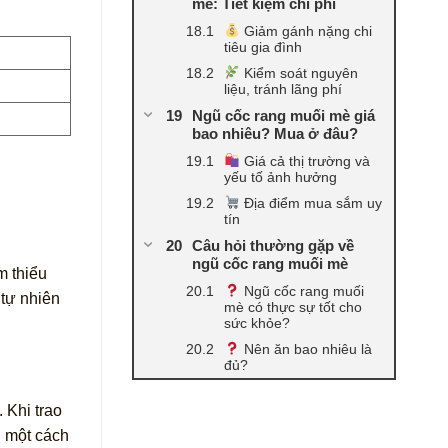
mè: Tiết kiệm chi phí
Giảm gánh nặng chi
tiêu gia đình
Kiểm soát nguyên
liệu, tránh lãng phí
Ngũ cốc rang muối mè giá
bao nhiêu? Mua ở đâu?
Giá cả thị trường và
yếu tố ảnh hưởng
Địa điểm mua sắm uy
tín
Câu hỏi thường gặp về
ngũ cốc rang muối mè
m thiểu
Ngũ cốc rang muối
 tự nhiên
mè có thực sự tốt cho
sức khỏe?
Nên ăn bao nhiêu là
đủ?
 Khi trao
n một cách