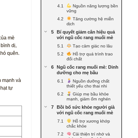
Nguồn năng lượng bền
vững
Tăng cường hệ miễn
dịch
Bí quyết giảm cân hiệu quả
với ngũ cốc rang muối mè
 của mè
bình dị,
Tạo cảm giác no lâu
khó quên.
Hỗ trợ quá trình trao
đổi chất
Ngũ cốc rang muối mè: Dinh
dưỡng cho mẹ bầu
nh mạnh và
Nguồn dưỡng chất
thiết yếu cho thai nhi
hạt tự
Giúp mẹ bầu khỏe
mạnh, giảm ốm nghén
Bồi bổ sức khỏe người già
với ngũ cốc rang muối mè
Hỗ trợ xương khớp
chắc khỏe
Cải thiện trí nhớ và