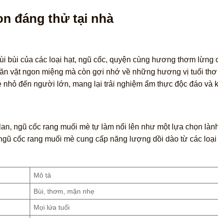
n đáng thử tại nhà
ùi bùi của các loại hạt, ngũ cốc, quyện cùng hương thơm lừng
ăn vặt ngon miệng mà còn gợi nhớ về những hương vị tuổi thơ 
rẻ nhỏ đến người lớn, mang lại trải nghiệm ẩm thực độc đáo và 
lan, ngũ cốc rang muối mè tự làm nổi lên như một lựa chọn là
ngũ cốc rang muối mè cung cấp năng lượng dồi dào từ các loại 
Mô tả
Bùi, thơm, mặn nhẹ
Mọi lứa tuổi