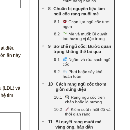
chức năng não bộ
Chuẩn bị nguyên liệu làm
ngũ cốc rang muối mè
Chọn lựa ngũ cốc tươi
ngon
Mè và muối: Bí quyết
tạo hương vị đặc trưng
Sơ chế ngũ cốc: Bước quan
ạt điều
trọng không thể bỏ qua
món ăn này
Ngâm và rửa sạch ngũ
cốc
Phơi hoặc sấy khô
hoàn toàn
Cách rang ngũ cốc thơm
u (LDL) và
giòn đúng điệu
 hệ tim
Rang ngũ cốc trên
chảo hoặc lò nướng
Kiểm soát nhiệt độ và
thời gian rang
Bí quyết rang muối mè
vàng óng, hấp dẫn