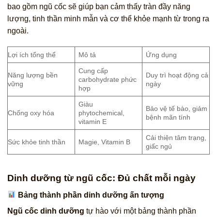
bao gồm ngũ cốc sẽ giúp bạn cảm thấy tràn đầy năng
lượng, tinh thần minh mẫn và cơ thể khỏe mạnh từ trong ra
ngoài.
Lợi ích tổng thể
Mô tả
Ứng dụng
Cung cấp
Năng lượng bền
Duy trì hoạt động cả
carbohydrate phức
vững
ngày
hợp
Giàu
Bảo vệ tế bào, giảm
Chống oxy hóa
phytochemical,
bệnh mãn tính
vitamin E
Cải thiện tâm trạng,
Sức khỏe tinh thần
Magie, Vitamin B
giấc ngủ
Dinh dưỡng từ ngũ cốc: Đủ chất mỗi ngày
Bảng thành phần dinh dưỡng ấn tượng
Ngũ cốc dinh dưỡng
tự hào với một bảng thành phần