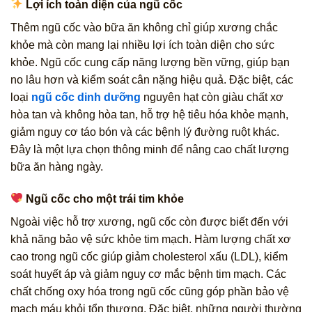
Lợi ích toàn diện của ngũ cốc
Thêm ngũ cốc vào bữa ăn không chỉ giúp xương chắc
khỏe mà còn mang lại nhiều lợi ích toàn diện cho sức
khỏe. Ngũ cốc cung cấp năng lượng bền vững, giúp bạn
no lâu hơn và kiểm soát cân nặng hiệu quả. Đặc biệt, các
loại
ngũ cốc dinh dưỡng
nguyên hạt còn giàu chất xơ
hòa tan và không hòa tan, hỗ trợ hệ tiêu hóa khỏe mạnh,
giảm nguy cơ táo bón và các bệnh lý đường ruột khác.
Đây là một lựa chọn thông minh để nâng cao chất lượng
bữa ăn hàng ngày.
Ngũ cốc cho một trái tim khỏe
Ngoài việc hỗ trợ xương, ngũ cốc còn được biết đến với
khả năng bảo vệ sức khỏe tim mạch. Hàm lượng chất xơ
cao trong ngũ cốc giúp giảm cholesterol xấu (LDL), kiểm
soát huyết áp và giảm nguy cơ mắc bệnh tim mạch. Các
chất chống oxy hóa trong ngũ cốc cũng góp phần bảo vệ
mạch máu khỏi tổn thương. Đặc biệt, những người thường