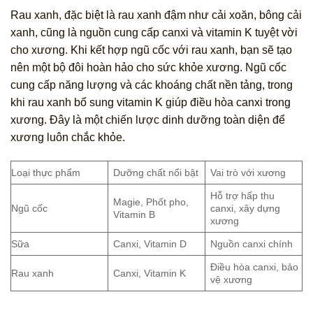
Rau xanh, đặc biệt là rau xanh đậm như cải xoăn, bông cải
xanh, cũng là nguồn cung cấp canxi và vitamin K tuyệt vời
cho xương. Khi kết hợp ngũ cốc với rau xanh, bạn sẽ tạo
nên một bộ đôi hoàn hảo cho sức khỏe xương. Ngũ cốc
cung cấp năng lượng và các khoáng chất nền tảng, trong
khi rau xanh bổ sung vitamin K giúp điều hòa canxi trong
xương. Đây là một chiến lược dinh dưỡng toàn diện để
xương luôn chắc khỏe.
Loại thực phẩm
Dưỡng chất nổi bật
Vai trò với xương
Hỗ trợ hấp thu
Magie, Phốt pho,
Ngũ cốc
canxi, xây dựng
Vitamin B
xương
Sữa
Canxi, Vitamin D
Nguồn canxi chính
Điều hòa canxi, bảo
Rau xanh
Canxi, Vitamin K
vệ xương