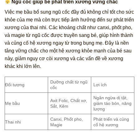
Ngũ cốc giúp bé phát triển xương vững chắc
Việc mẹ bầu bổ sung ngũ cốc đầy đủ không chỉ tốt cho sức
khỏe của mẹ mà còn trực tiếp ảnh hưởng đến sự phát triển
xương của thai nhi. Các khoáng chất như canxi, phốt pho,
và magie từ ngũ cốc được truyền sang bé, giúp hình thành
và củng cố hệ xương ngay từ trong bụng mẹ. Đây là nền
tảng vững chắc cho một hệ xương khỏe mạnh của bé sau
này, giảm nguy cơ còi xương và các vấn đề về xương
khác khi lớn lên.
Dưỡng chất từ ngũ
Đối tượng
Lợi ích
cốc
Ngăn ngừa dị tật,
Axit Folic, Chất xơ,
Mẹ bầu
giảm táo bón, năng
Sắt, Kẽm
lượng
Canxi, Phốt pho,
Phát triển và củng
Thai nhi
Magie
cố hệ xương