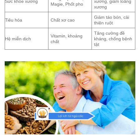
Sức khỏe xương
xương, giảm loãng
Magie, Phốt pho
xương
Giảm táo bón, cải
Tiêu hóa
Chất xơ cao
thiện ruột
Tăng cường đề
Vitamin, khoáng
Hệ miễn dịch
kháng, chống bệnh
chất
tật