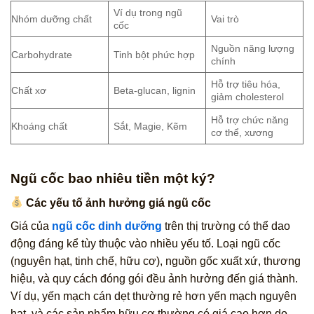
Ví dụ trong ngũ
Nhóm dưỡng chất
Vai trò
cốc
Nguồn năng lượng
Carbohydrate
Tinh bột phức hợp
chính
Hỗ trợ tiêu hóa,
Chất xơ
Beta-glucan, lignin
giảm cholesterol
Hỗ trợ chức năng
Khoáng chất
Sắt, Magie, Kẽm
cơ thể, xương
Ngũ cốc bao nhiêu tiền một ký?
Các yếu tố ảnh hưởng giá ngũ cốc
Giá của
ngũ cốc dinh dưỡng
trên thị trường có thể dao
động đáng kể tùy thuộc vào nhiều yếu tố. Loại ngũ cốc
(nguyên hạt, tinh chế, hữu cơ), nguồn gốc xuất xứ, thương
hiệu, và quy cách đóng gói đều ảnh hưởng đến giá thành.
Ví dụ, yến mạch cán dẹt thường rẻ hơn yến mạch nguyên
hạt, và các sản phẩm hữu cơ thường có giá cao hơn do