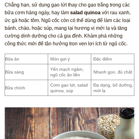
Chẳng hạn, sử dụng gạo lứt thay cho gạo trắng trong các
bữa cơm hàng ngày, hay làm
salad quinoa
với rau xanh,
ức gà hoặc tôm. Ngũ cốc còn có thể dùng để làm các loại
bánh, cháo, hoặc súp, mang lại hương vị mới lạ và tăng
cường dinh dưỡng cho cả gia đình. Khám phá những
công thức mới để tận hưởng trọn vẹn lợi ích từ ngũ cốc.
Bữa ăn
Món gợi ý
Đặc điểm
Yến mạch ngâm,
Bữa sáng
Nhanh gọn, đủ chất
ngũ cốc ăn liền
Cơm gạo lứt, salad
Đa dạng, bổ dưỡng,
Bữa chính
quinoa, súp
mới lạ