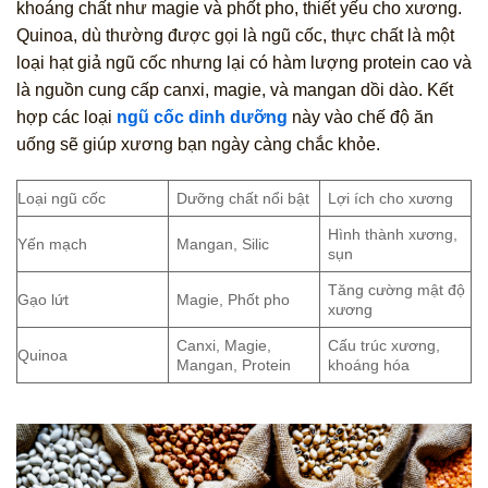
khoáng chất như magie và phốt pho, thiết yếu cho xương.
Quinoa, dù thường được gọi là ngũ cốc, thực chất là một
loại hạt giả ngũ cốc nhưng lại có hàm lượng protein cao và
là nguồn cung cấp canxi, magie, và mangan dồi dào. Kết
hợp các loại
ngũ cốc dinh dưỡng
này vào chế độ ăn
uống sẽ giúp xương bạn ngày càng chắc khỏe.
Loại ngũ cốc
Dưỡng chất nổi bật
Lợi ích cho xương
Hình thành xương,
Yến mạch
Mangan, Silic
sụn
Tăng cường mật độ
Gạo lứt
Magie, Phốt pho
xương
Canxi, Magie,
Cấu trúc xương,
Quinoa
Mangan, Protein
khoáng hóa