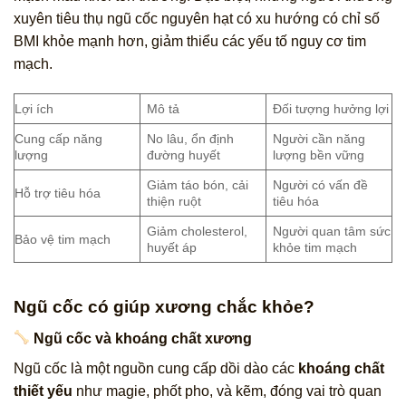
xuyên tiêu thụ ngũ cốc nguyên hạt có xu hướng có chỉ số
BMI khỏe mạnh hơn, giảm thiểu các yếu tố nguy cơ tim
mạch.
Lợi ích
Mô tả
Đối tượng hưởng lợi
Cung cấp năng
No lâu, ổn định
Người cần năng
lượng
đường huyết
lượng bền vững
Giảm táo bón, cải
Người có vấn đề
Hỗ trợ tiêu hóa
thiện ruột
tiêu hóa
Giảm cholesterol,
Người quan tâm sức
Bảo vệ tim mạch
huyết áp
khỏe tim mạch
Ngũ cốc có giúp xương chắc khỏe?
Ngũ cốc và khoáng chất xương
Ngũ cốc là một nguồn cung cấp dồi dào các
khoáng chất
thiết yếu
như magie, phốt pho, và kẽm, đóng vai trò quan