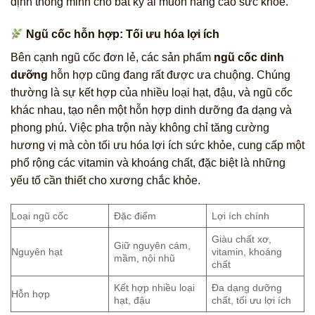
định thông minh cho bất kỳ ai muốn nâng cao sức khỏe.
Ngũ cốc hỗn hợp: Tối ưu hóa lợi ích
Bên cạnh ngũ cốc đơn lẻ, các sản phẩm
ngũ cốc dinh
dưỡng
hỗn hợp cũng đang rất được ưa chuộng. Chúng
thường là sự kết hợp của nhiều loại hạt, đậu, và ngũ cốc
khác nhau, tạo nên một hỗn hợp dinh dưỡng đa dạng và
phong phú. Việc pha trộn này không chỉ tăng cường
hương vị mà còn tối ưu hóa lợi ích sức khỏe, cung cấp một
phổ rộng các vitamin và khoáng chất, đặc biệt là những
yếu tố cần thiết cho xương chắc khỏe.
Loại ngũ cốc
Đặc điểm
Lợi ích chính
Giàu chất xơ,
Giữ nguyên cám,
Nguyên hạt
vitamin, khoáng
mầm, nội nhũ
chất
Kết hợp nhiều loại
Đa dạng dưỡng
Hỗn hợp
hạt, đậu
chất, tối ưu lợi ích