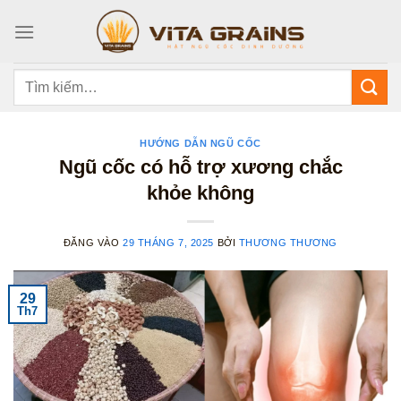
Bỏ
qua
nội
dung
Tìm
kiếm:
HƯỚNG DẪN NGŨ CỐC
Ngũ cốc có hỗ trợ xương chắc
khỏe không
ĐĂNG VÀO
29 THÁNG 7, 2025
BỞI
THƯƠNG THƯƠNG
29
Th7