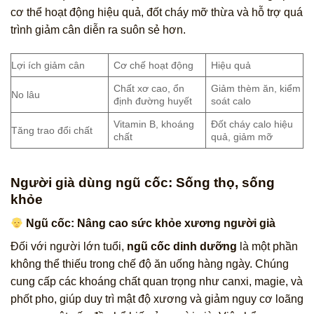
cơ thể hoạt động hiệu quả, đốt cháy mỡ thừa và hỗ trợ quá
trình giảm cân diễn ra suôn sẻ hơn.
Lợi ích giảm cân
Cơ chế hoạt động
Hiệu quả
Chất xơ cao, ổn
Giảm thèm ăn, kiểm
No lâu
định đường huyết
soát calo
Vitamin B, khoáng
Đốt cháy calo hiệu
Tăng trao đổi chất
chất
quả, giảm mỡ
Người già dùng ngũ cốc: Sống thọ, sống
khỏe
Ngũ cốc: Nâng cao sức khỏe xương người già
Đối với người lớn tuổi,
ngũ cốc dinh dưỡng
là một phần
không thể thiếu trong chế độ ăn uống hàng ngày. Chúng
cung cấp các khoáng chất quan trọng như canxi, magie, và
phốt pho, giúp duy trì mật độ xương và giảm nguy cơ loãng