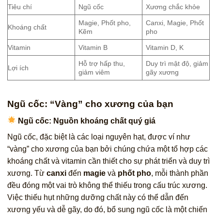
Tiêu chí
Ngũ cốc
Xương chắc khỏe
Magie, Phốt pho,
Canxi, Magie, Phốt
Khoáng chất
Kẽm
pho
Vitamin
Vitamin B
Vitamin D, K
Hỗ trợ hấp thu,
Duy trì mật độ, giảm
Lợi ích
giảm viêm
gãy xương
Ngũ cốc: “Vàng” cho xương của bạn
Ngũ cốc: Nguồn khoáng chất quý giá
Ngũ cốc, đặc biệt là các loại nguyên hạt, được ví như
“vàng” cho xương của bạn bởi chúng chứa một tổ hợp các
khoáng chất và vitamin cần thiết cho sự phát triển và duy trì
xương. Từ
canxi
đến
magie
và
phốt pho
, mỗi thành phần
đều đóng một vai trò không thể thiếu trong cấu trúc xương.
Việc thiếu hụt những dưỡng chất này có thể dẫn đến
xương yếu và dễ gãy, do đó, bổ sung ngũ cốc là một chiến