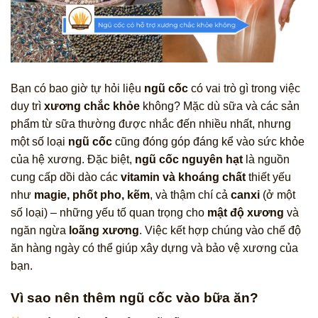
Bạn có bao giờ tự hỏi liệu
ngũ cốc
có vai trò gì trong việc
duy trì
xương chắc khỏe
không? Mặc dù sữa và các sản
phẩm từ sữa thường được nhắc đến nhiều nhất, nhưng
một số loại
ngũ cốc
cũng đóng góp đáng kể vào sức khỏe
của hệ xương. Đặc biệt,
ngũ cốc nguyên hạt
là nguồn
cung cấp dồi dào các
vitamin và khoáng chất
thiết yếu
như
magie, phốt pho, kẽm
, và thậm chí cả
canxi
(ở một
số loại) – những yếu tố quan trọng cho
mật độ xương
và
ngăn ngừa
loãng xương
. Việc kết hợp chúng vào chế độ
ăn hàng ngày có thể giúp xây dựng và bảo vệ xương của
bạn.
Vì sao nên thêm ngũ cốc vào bữa ăn?