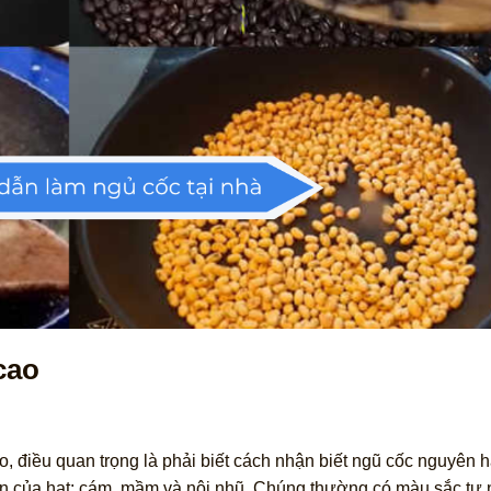
cao
, điều quan trọng là phải biết cách nhận biết ngũ cốc nguyên h
ần của hạt: cám, mầm và nội nhũ. Chúng thường có màu sắc tự 