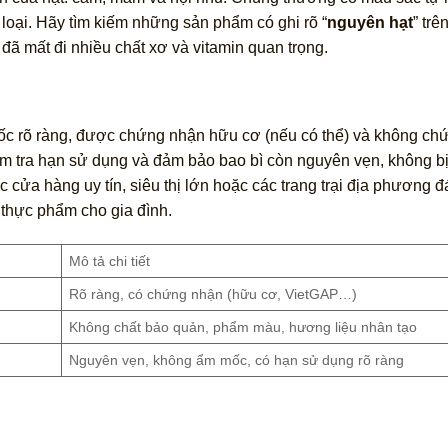
 loại. Hãy tìm kiếm những sản phẩm có ghi rõ “
nguyên hạt
” trê
đã mất đi nhiều chất xơ và vitamin quan trọng.
ốc rõ ràng, được chứng nhận hữu cơ (nếu có thể) và không ch
m tra hạn sử dụng và đảm bảo bao bì còn nguyên vẹn, không 
cửa hàng uy tín, siêu thị lớn hoặc các trang trại địa phương đ
 thực phẩm cho gia đình.
Mô tả chi tiết
Rõ ràng, có chứng nhận (hữu cơ, VietGAP…)
Không chất bảo quản, phẩm màu, hương liệu nhân tạo
Nguyên vẹn, không ẩm mốc, có hạn sử dụng rõ ràng