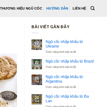
THƯƠNG HIỆU NGŨ CỐC
HƯỚNG DẪN
LIÊN HỆ
BÀI VIẾT GẦN ĐÂY
Ngũ cốc nhập khẩu từ
22
Ukraine
Th8
ở
Chức năng bình luận bị tắt
Ngũ
cốc
Ngũ cốc nhập khẩu từ Brazil
22
nhập
Th8
ở
Chức năng bình luận bị tắt
khẩu
Ngũ
từ
cốc
Ukraine
Ngũ cốc nhập khẩu từ
20
nhập
Argentina
Th8
khẩu
ở
Chức năng bình luận bị tắt
từ
Ngũ
Brazil
cốc
Ngũ cốc nhập khẩu từ Ba
20
nhập
Lan
Th8
khẩu
ở
Chức năng bình luận bị tắt
từ