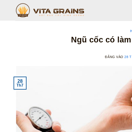
Bỏ
qua
nội
dung
Ngũ cốc có làm
ĐĂNG VÀO
28 T
28
Th7