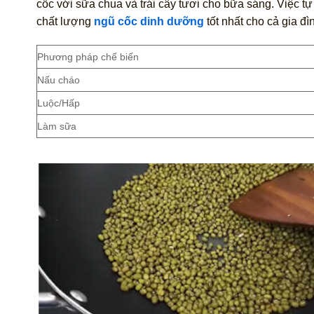
cốc với sữa chua và trái cây tươi cho bữa sáng. Việc t
chất lượng
ngũ cốc dinh dưỡng
tốt nhất cho cả gia đì
Phương pháp chế biến
Nấu cháo
Luộc/Hấp
Làm sữa