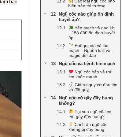
Các loại ngũ cốc phổ
 đảm bảo
biến trên thị trường
Ngũ cốc nào giúp ổn định
huyết áp?
Yến mạch và gạo lứt
– “Bộ đôi” ổn định huyết
áp
Hạt quinoa và lúa
mạch – Nguồn kali và
magiê dồi dào
Ngũ cốc và bệnh tim mạch
Ngũ cốc bảo vệ trái
tim khỏe mạnh
Giảm nguy cơ đau tim
và đột quỵ
Ngũ cốc có gây đầy bụng
không?
Tại sao ngũ cốc có
thể gây đầy bụng?
Cách ăn ngũ cốc
không bị đầy bụng