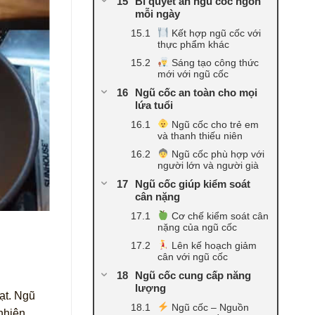
Bí quyết ăn ngũ cốc ngon
mỗi ngày
Kết hợp ngũ cốc với
thực phẩm khác
Sáng tạo công thức
mới với ngũ cốc
Ngũ cốc an toàn cho mọi
lứa tuổi
Ngũ cốc cho trẻ em
và thanh thiếu niên
Ngũ cốc phù hợp với
người lớn và người già
Ngũ cốc giúp kiểm soát
cân nặng
Cơ chế kiểm soát cân
nặng của ngũ cốc
Lên kế hoạch giảm
cân với ngũ cốc
Ngũ cốc cung cấp năng
lượng
ạt. Ngũ
Ngũ cốc – Nguồn
nhiên,