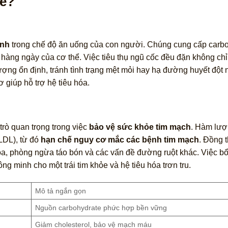
ỏe?
ính
trong chế độ ăn uống của con người. Chúng cung cấp carb
g hàng ngày của cơ thể. Việc tiêu thụ ngũ cốc đều đặn không ch
ng ổn định, tránh tình trạng mệt mỏi hay hạ đường huyết đột 
 giúp hỗ trợ hệ tiêu hóa.
rò quan trọng trong việc
bảo vệ sức khỏe tim mạch
. Hàm lượ
(LDL), từ đó
hạn chế nguy cơ mắc các bệnh tim mạch
. Đồng t
hóa, phòng ngừa táo bón và các vấn đề đường ruột khác. Việc b
ng minh cho một trái tim khỏe và hệ tiêu hóa trơn tru.
Mô tả ngắn gọn
Nguồn carbohydrate phức hợp bền vững
Giảm cholesterol, bảo vệ mạch máu