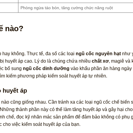
Phòng ngừa táo bón, tăng cường chức năng ruột
ế nào?
 hay không. Thực tế, đa số các loại
ngũ cốc nguyên hạt
như 
ị huyết áp cao. Lý do là chúng chứa nhiều
chất xơ
, magiê và k
iệc bổ sung
ngũ cốc dinh dưỡng
vào khẩu phần ăn hàng ngày 
 tìm kiếm phương pháp kiểm soát huyết áp tự nhiên.
 huyết áp
 nào cũng giống nhau. Cần tránh xa các loại ngũ cốc chế biến 
Những thành phần này có thể làm tăng huyết áp và gây hại ch
nh chế, đọc kỹ nhãn mác sản phẩm để đảm bảo không có phụ g
c cho việc kiểm soát huyết áp của bạn.