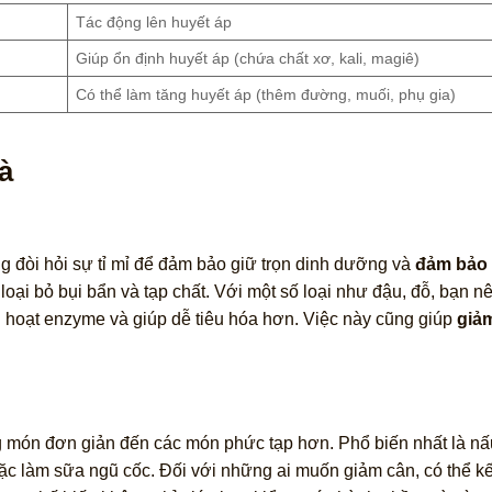
Tác động lên huyết áp
Giúp ổn định huyết áp (chứa chất xơ, kali, magiê)
Có thể làm tăng huyết áp (thêm đường, muối, phụ gia)
à
g đòi hỏi sự tỉ mỉ để đảm bảo giữ trọn dinh dưỡng và
đảm bảo 
oại bỏ bụi bẩn và tạp chất. Với một số loại như đậu, đỗ, bạn 
 hoạt enzyme và giúp dễ tiêu hóa hơn. Việc này cũng giúp
giảm
ng món đơn giản đến các món phức tạp hơn. Phổ biến nhất là n
ặc làm sữa ngũ cốc. Đối với những ai muốn giảm cân, có thể k