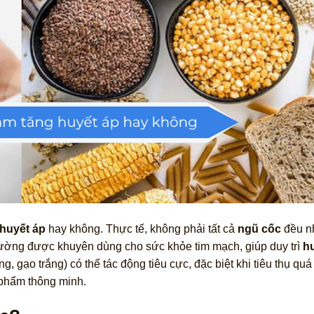
huyết áp
hay không. Thực tế, không phải tất cả
ngũ cốc
đều n
hường được khuyên dùng cho sức khỏe tim mạch, giúp duy trì
h
g, gạo trắng) có thể tác động tiêu cực, đặc biệt khi tiêu thụ qu
 phẩm thông minh.