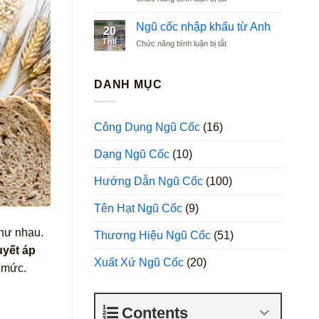
Ngũ
Argentina
cốc
Ngũ cốc nhập khẩu từ Anh
20
nhập
Th8
ở
Chức năng bình luận bị tắt
khẩu
Ngũ
từ
cốc
Ba
nhập
DANH MỤC
Lan
khẩu
từ
Anh
Công Dụng Ngũ Cốc
(16)
Dạng Ngũ Cốc
(10)
Hướng Dẫn Ngũ Cốc
(100)
Tên Hạt Ngũ Cốc
(9)
hư nhau.
Thương Hiệu Ngũ Cốc
(51)
uyết áp
Xuất Xứ Ngũ Cốc
(20)
á mức.
Contents