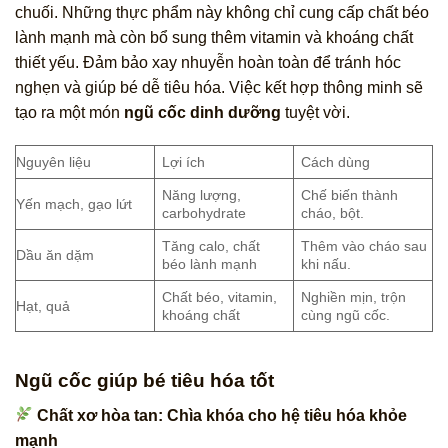
chuối. Những thực phẩm này không chỉ cung cấp chất béo
lành mạnh mà còn bổ sung thêm vitamin và khoáng chất
thiết yếu. Đảm bảo xay nhuyễn hoàn toàn để tránh hóc
nghẹn và giúp bé dễ tiêu hóa. Việc kết hợp thông minh sẽ
tạo ra một món
ngũ cốc dinh dưỡng
tuyệt vời.
Nguyên liệu
Lợi ích
Cách dùng
Năng lượng,
Chế biến thành
Yến mạch, gạo lứt
carbohydrate
cháo, bột.
Tăng calo, chất
Thêm vào cháo sau
Dầu ăn dặm
béo lành mạnh
khi nấu.
Chất béo, vitamin,
Nghiền mịn, trộn
Hạt, quả
khoáng chất
cùng ngũ cốc.
Ngũ cốc giúp bé tiêu hóa tốt
Chất xơ hòa tan: Chìa khóa cho hệ tiêu hóa khỏe
mạnh