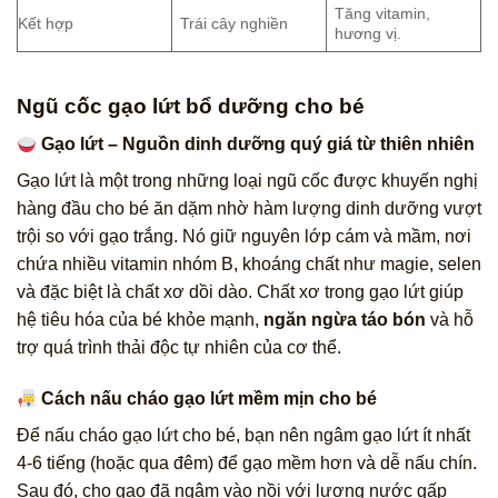
Tăng vitamin,
Kết hợp
Trái cây nghiền
hương vị.
Ngũ cốc gạo lứt bổ dưỡng cho bé
Gạo lứt – Nguồn dinh dưỡng quý giá từ thiên nhiên
Gạo lứt là một trong những loại ngũ cốc được khuyến nghị
hàng đầu cho bé ăn dặm nhờ hàm lượng dinh dưỡng vượt
trội so với gạo trắng. Nó giữ nguyên lớp cám và mầm, nơi
chứa nhiều vitamin nhóm B, khoáng chất như magie, selen
và đặc biệt là chất xơ dồi dào. Chất xơ trong gạo lứt giúp
hệ tiêu hóa của bé khỏe mạnh,
ngăn ngừa táo bón
và hỗ
trợ quá trình thải độc tự nhiên của cơ thể.
Cách nấu cháo gạo lứt mềm mịn cho bé
Để nấu cháo gạo lứt cho bé, bạn nên ngâm gạo lứt ít nhất
4-6 tiếng (hoặc qua đêm) để gạo mềm hơn và dễ nấu chín.
Sau đó, cho gạo đã ngâm vào nồi với lượng nước gấp