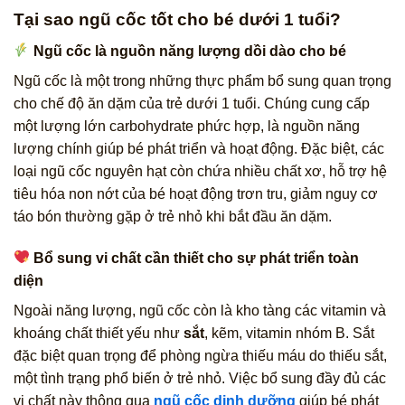
Tại sao ngũ cốc tốt cho bé dưới 1 tuổi?
Ngũ cốc là nguồn năng lượng dồi dào cho bé
Ngũ cốc là một trong những thực phẩm bổ sung quan trọng
cho chế độ ăn dặm của trẻ dưới 1 tuổi. Chúng cung cấp
một lượng lớn carbohydrate phức hợp, là nguồn năng
lượng chính giúp bé phát triển và hoạt động. Đặc biệt, các
loại ngũ cốc nguyên hạt còn chứa nhiều chất xơ, hỗ trợ hệ
tiêu hóa non nớt của bé hoạt động trơn tru, giảm nguy cơ
táo bón thường gặp ở trẻ nhỏ khi bắt đầu ăn dặm.
Bổ sung vi chất cần thiết cho sự phát triển toàn
diện
Ngoài năng lượng, ngũ cốc còn là kho tàng các vitamin và
khoáng chất thiết yếu như
sắt
, kẽm, vitamin nhóm B. Sắt
đặc biệt quan trọng để phòng ngừa thiếu máu do thiếu sắt,
một tình trạng phổ biến ở trẻ nhỏ. Việc bổ sung đầy đủ các
vi chất này thông qua
ngũ cốc dinh dưỡng
giúp bé phát