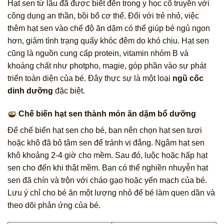
Hạt sen từ lâu đã được biết đến trong y học cổ truyền với
công dụng an thần, bồi bổ cơ thể. Đối với trẻ nhỏ, việc
thêm hạt sen vào chế độ ăn dặm có thể giúp bé ngủ ngon
hơn, giảm tình trạng quấy khóc đêm do khó chịu. Hạt sen
cũng là nguồn cung cấp protein, vitamin nhóm B và
khoáng chất như photpho, magie, góp phần vào sự phát
triển toàn diện của bé. Đây thực sự là một loại
ngũ cốc
dinh dưỡng
đặc biệt.
Chế biến hạt sen thành món ăn dặm bổ dưỡng
Để chế biến hạt sen cho bé, bạn nên chọn hạt sen tươi
hoặc khô đã bỏ tâm sen để tránh vị đắng. Ngâm hạt sen
khô khoảng 2-4 giờ cho mềm. Sau đó, luộc hoặc hấp hạt
sen cho đến khi thật mềm. Bạn có thể nghiền nhuyễn hạt
sen đã chín và trộn với cháo gạo hoặc yến mạch của bé.
Lưu ý chỉ cho bé ăn một lượng nhỏ để bé làm quen dần và
theo dõi phản ứng của bé.