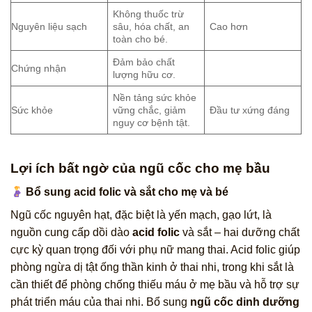
Không thuốc trừ
Nguyên liệu sạch
sâu, hóa chất, an
Cao hơn
toàn cho bé.
Đảm bảo chất
Chứng nhận
lượng hữu cơ.
Nền tảng sức khỏe
Sức khỏe
vững chắc, giảm
Đầu tư xứng đáng
nguy cơ bệnh tật.
Lợi ích bất ngờ của ngũ cốc cho mẹ bầu
Bổ sung acid folic và sắt cho mẹ và bé
Ngũ cốc nguyên hạt, đặc biệt là yến mạch, gạo lứt, là
nguồn cung cấp dồi dào
acid folic
và sắt – hai dưỡng chất
cực kỳ quan trọng đối với phụ nữ mang thai. Acid folic giúp
phòng ngừa dị tật ống thần kinh ở thai nhi, trong khi sắt là
cần thiết để phòng chống thiếu máu ở mẹ bầu và hỗ trợ sự
phát triển máu của thai nhi. Bổ sung
ngũ cốc dinh dưỡng