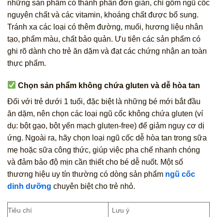
những sản phẩm có thành phần đơn giản, chỉ gồm ngũ cốc
nguyên chất và các vitamin, khoáng chất được bổ sung.
Tránh xa các loại có thêm đường, muối, hương liệu nhân
tạo, phẩm màu, chất bảo quản. Ưu tiên các sản phẩm có
ghi rõ dành cho trẻ ăn dặm và đạt các chứng nhận an toàn
thực phẩm.
Chọn sản phẩm không chứa gluten và dễ hòa tan
Đối với trẻ dưới 1 tuổi, đặc biệt là những bé mới bắt đầu
ăn dặm, nên chọn các loại ngũ cốc không chứa gluten (ví
dụ: bột gạo, bột yến mạch gluten-free) để giảm nguy cơ dị
ứng. Ngoài ra, hãy chọn loại ngũ cốc dễ hòa tan trong sữa
mẹ hoặc sữa công thức, giúp việc pha chế nhanh chóng
và đảm bảo độ mịn cần thiết cho bé dễ nuốt. Một số
thương hiệu uy tín thường có dòng sản phẩm
ngũ cốc
dinh dưỡng
chuyên biệt cho trẻ nhỏ.
Tiêu chí
Lưu ý