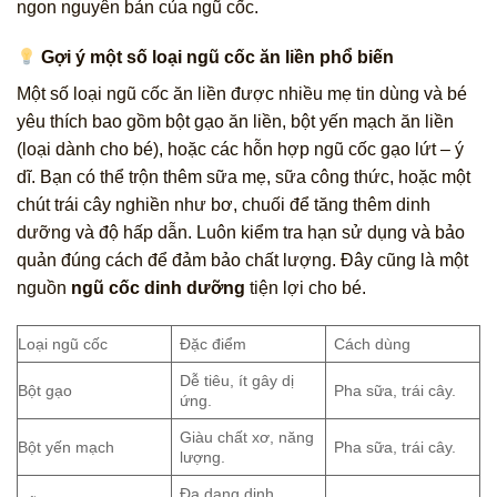
ngon nguyên bản của ngũ cốc.
Gợi ý một số loại ngũ cốc ăn liền phổ biến
Một số loại ngũ cốc ăn liền được nhiều mẹ tin dùng và bé
yêu thích bao gồm bột gạo ăn liền, bột yến mạch ăn liền
(loại dành cho bé), hoặc các hỗn hợp ngũ cốc gạo lứt – ý
dĩ. Bạn có thể trộn thêm sữa mẹ, sữa công thức, hoặc một
chút trái cây nghiền như bơ, chuối để tăng thêm dinh
dưỡng và độ hấp dẫn. Luôn kiểm tra hạn sử dụng và bảo
quản đúng cách để đảm bảo chất lượng. Đây cũng là một
nguồn
ngũ cốc dinh dưỡng
tiện lợi cho bé.
Loại ngũ cốc
Đặc điểm
Cách dùng
Dễ tiêu, ít gây dị
Bột gạo
Pha sữa, trái cây.
ứng.
Giàu chất xơ, năng
Bột yến mạch
Pha sữa, trái cây.
lượng.
Đa dạng dinh