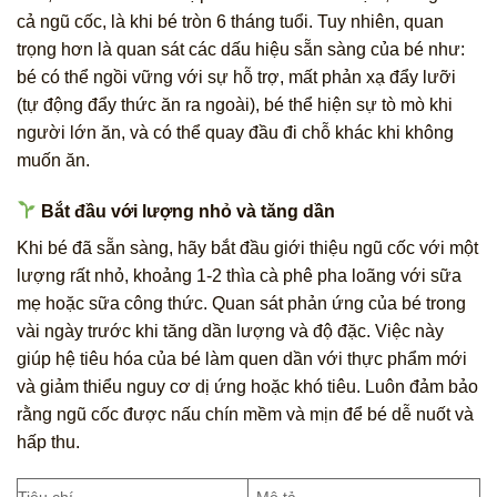
cả ngũ cốc, là khi bé tròn 6 tháng tuổi. Tuy nhiên, quan
trọng hơn là quan sát các dấu hiệu sẵn sàng của bé như:
bé có thể ngồi vững với sự hỗ trợ, mất phản xạ đẩy lưỡi
(tự động đẩy thức ăn ra ngoài), bé thể hiện sự tò mò khi
người lớn ăn, và có thể quay đầu đi chỗ khác khi không
muốn ăn.
Bắt đầu với lượng nhỏ và tăng dần
Khi bé đã sẵn sàng, hãy bắt đầu giới thiệu ngũ cốc với một
lượng rất nhỏ, khoảng 1-2 thìa cà phê pha loãng với sữa
mẹ hoặc sữa công thức. Quan sát phản ứng của bé trong
vài ngày trước khi tăng dần lượng và độ đặc. Việc này
giúp hệ tiêu hóa của bé làm quen dần với thực phẩm mới
và giảm thiểu nguy cơ dị ứng hoặc khó tiêu. Luôn đảm bảo
rằng ngũ cốc được nấu chín mềm và mịn để bé dễ nuốt và
hấp thu.