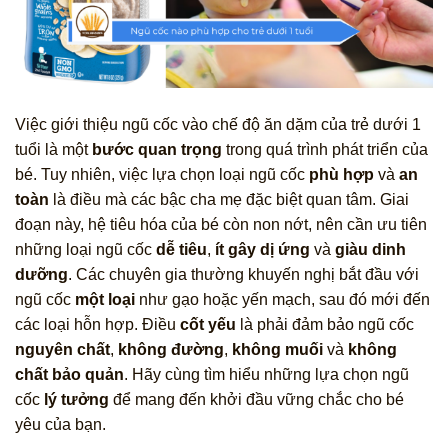
Việc giới thiệu ngũ cốc vào chế độ ăn dặm của trẻ dưới 1
tuổi là một
bước quan trọng
trong quá trình phát triển của
bé. Tuy nhiên, việc lựa chọn loại ngũ cốc
phù hợp
và
an
toàn
là điều mà các bậc cha mẹ đặc biệt quan tâm. Giai
đoạn này, hệ tiêu hóa của bé còn non nớt, nên cần ưu tiên
những loại ngũ cốc
dễ tiêu
,
ít gây dị ứng
và
giàu dinh
dưỡng
. Các chuyên gia thường khuyến nghị bắt đầu với
ngũ cốc
một loại
như gạo hoặc yến mạch, sau đó mới đến
các loại hỗn hợp. Điều
cốt yếu
là phải đảm bảo ngũ cốc
nguyên chất
,
không đường
,
không muối
và
không
chất bảo quản
. Hãy cùng tìm hiểu những lựa chọn ngũ
cốc
lý tưởng
để mang đến khởi đầu vững chắc cho bé
yêu của bạn.