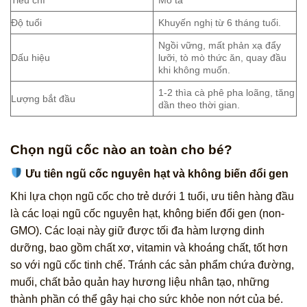
Tiêu chí
Mô tả
Độ tuổi
Khuyến nghị từ 6 tháng tuổi.
Ngồi vững, mất phản xạ đẩy
Dấu hiệu
lưỡi, tò mò thức ăn, quay đầu
khi không muốn.
1-2 thìa cà phê pha loãng, tăng
Lượng bắt đầu
dần theo thời gian.
Chọn ngũ cốc nào an toàn cho bé?
Ưu tiên ngũ cốc nguyên hạt và không biến đổi gen
Khi lựa chọn ngũ cốc cho trẻ dưới 1 tuổi, ưu tiên hàng đầu
là các loại ngũ cốc nguyên hạt, không biến đổi gen (non-
GMO). Các loại này giữ được tối đa hàm lượng dinh
dưỡng, bao gồm chất xơ, vitamin và khoáng chất, tốt hơn
so với ngũ cốc tinh chế. Tránh các sản phẩm chứa đường,
muối, chất bảo quản hay hương liệu nhân tạo, những
thành phần có thể gây hại cho sức khỏe non nớt của bé.