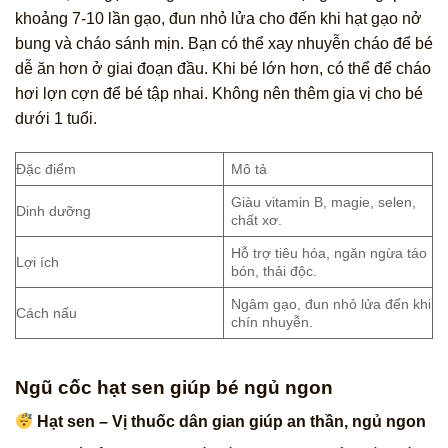
khoảng 7-10 lần gạo, đun nhỏ lửa cho đến khi hạt gạo nở
bung và cháo sánh mịn. Bạn có thể xay nhuyễn cháo để bé
dễ ăn hơn ở giai đoạn đầu. Khi bé lớn hơn, có thể để cháo
hơi lợn cợn để bé tập nhai. Không nên thêm gia vị cho bé
dưới 1 tuổi.
Đặc điểm
Mô tả
Giàu vitamin B, magie, selen,
Dinh dưỡng
chất xơ.
Hỗ trợ tiêu hóa, ngăn ngừa táo
Lợi ích
bón, thải độc.
Ngâm gạo, đun nhỏ lửa đến khi
Cách nấu
chín nhuyễn.
Ngũ cốc hạt sen giúp bé ngủ ngon
Hạt sen – Vị thuốc dân gian giúp an thần, ngủ ngon