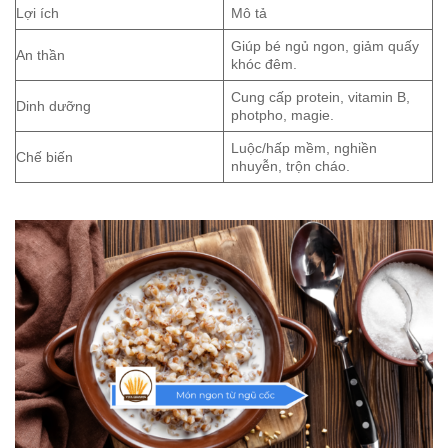
Lợi ích
Mô tả
Giúp bé ngủ ngon, giảm quấy
An thần
khóc đêm.
Cung cấp protein, vitamin B,
Dinh dưỡng
photpho, magie.
Luộc/hấp mềm, nghiền
Chế biến
nhuyễn, trộn cháo.