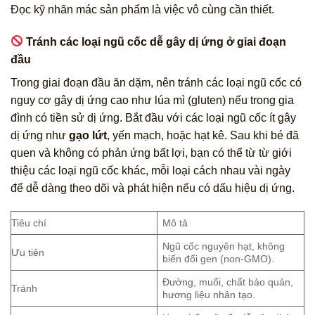
Đọc kỹ nhãn mác sản phẩm là việc vô cùng cần thiết.
Tránh các loại ngũ cốc dễ gây dị ứng ở giai đoạn
đầu
Trong giai đoạn đầu ăn dặm, nên tránh các loại ngũ cốc có
nguy cơ gây dị ứng cao như lúa mì (gluten) nếu trong gia
đình có tiền sử dị ứng. Bắt đầu với các loại ngũ cốc ít gây
dị ứng như
gạo lứt
, yến mạch, hoặc hạt kê. Sau khi bé đã
quen và không có phản ứng bất lợi, bạn có thể từ từ giới
thiệu các loại ngũ cốc khác, mỗi loại cách nhau vài ngày
để dễ dàng theo dõi và phát hiện nếu có dấu hiệu dị ứng.
Tiêu chí
Mô tả
Ngũ cốc nguyên hạt, không
Ưu tiên
biến đổi gen (non-GMO).
Đường, muối, chất bảo quản,
Tránh
hương liệu nhân tạo.