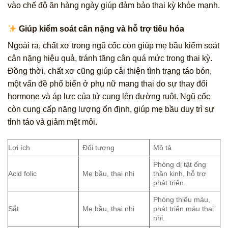
vào chế độ ăn hàng ngày giúp đảm bảo thai kỳ khỏe mạnh.
Giúp kiểm soát cân nặng và hỗ trợ tiêu hóa
Ngoài ra, chất xơ trong ngũ cốc còn giúp mẹ bầu kiểm soát
cân nặng hiệu quả, tránh tăng cân quá mức trong thai kỳ.
Đồng thời, chất xơ cũng giúp cải thiện tình trạng táo bón,
một vấn đề phổ biến ở phụ nữ mang thai do sự thay đổi
hormone và áp lực của tử cung lên đường ruột. Ngũ cốc
còn cung cấp năng lượng ổn định, giúp mẹ bầu duy trì sự
tỉnh táo và giảm mệt mỏi.
Lợi ích
Đối tượng
Mô tả
Phòng dị tật ống
Acid folic
Mẹ bầu, thai nhi
thần kinh, hỗ trợ
phát triển.
Phòng thiếu máu,
Sắt
Mẹ bầu, thai nhi
phát triển máu thai
nhi.