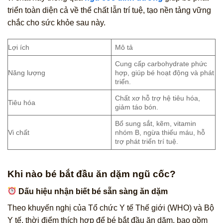
triển toàn diện cả về thể chất lẫn trí tuệ, tạo nền tảng vững
chắc cho sức khỏe sau này.
Lợi ích
Mô tả
Cung cấp carbohydrate phức
Năng lượng
hợp, giúp bé hoạt động và phát
triển.
Chất xơ hỗ trợ hệ tiêu hóa,
Tiêu hóa
giảm táo bón.
Bổ sung sắt, kẽm, vitamin
Vi chất
nhóm B, ngừa thiếu máu, hỗ
trợ phát triển trí tuệ.
Khi nào bé bắt đầu ăn dặm ngũ cốc?
Dấu hiệu nhận biết bé sẵn sàng ăn dặm
Theo khuyến nghị của Tổ chức Y tế Thế giới (WHO) và Bộ
Y tế, thời điểm thích hợp để bé bắt đầu ăn dặm, bao gồm