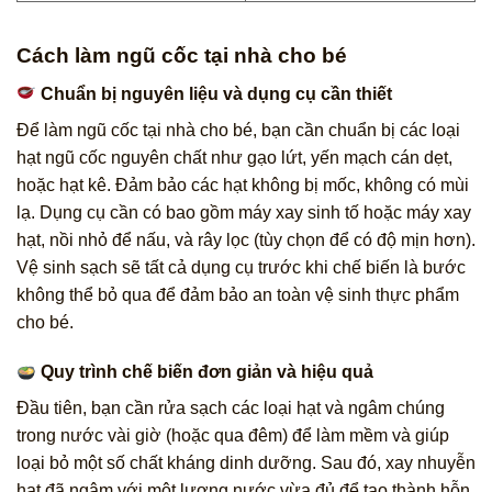
Cách làm ngũ cốc tại nhà cho bé
Chuẩn bị nguyên liệu và dụng cụ cần thiết
Để làm ngũ cốc tại nhà cho bé, bạn cần chuẩn bị các loại
hạt ngũ cốc nguyên chất như gạo lứt, yến mạch cán dẹt,
hoặc hạt kê. Đảm bảo các hạt không bị mốc, không có mùi
lạ. Dụng cụ cần có bao gồm máy xay sinh tố hoặc máy xay
hạt, nồi nhỏ để nấu, và rây lọc (tùy chọn để có độ mịn hơn).
Vệ sinh sạch sẽ tất cả dụng cụ trước khi chế biến là bước
không thể bỏ qua để đảm bảo an toàn vệ sinh thực phẩm
cho bé.
Quy trình chế biến đơn giản và hiệu quả
Đầu tiên, bạn cần rửa sạch các loại hạt và ngâm chúng
trong nước vài giờ (hoặc qua đêm) để làm mềm và giúp
loại bỏ một số chất kháng dinh dưỡng. Sau đó, xay nhuyễn
hạt đã ngâm với một lượng nước vừa đủ để tạo thành hỗn