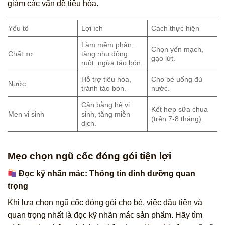
giảm các vấn đề tiêu hóa.
Yếu tố
Lợi ích
Cách thực hiện
Làm mềm phân,
Chọn yến mạch,
Chất xơ
tăng nhu động
gạo lứt.
ruột, ngừa táo bón.
Hỗ trợ tiêu hóa,
Cho bé uống đủ
Nước
tránh táo bón.
nước.
Cân bằng hệ vi
Kết hợp sữa chua
Men vi sinh
sinh, tăng miễn
(trên 7-8 tháng).
dịch.
Mẹo chọn ngũ cốc đóng gói tiện lợi
Đọc kỹ nhãn mác: Thông tin dinh dưỡng quan
trọng
Khi lựa chọn ngũ cốc đóng gói cho bé, việc đầu tiên và
quan trọng nhất là đọc kỹ nhãn mác sản phẩm. Hãy tìm