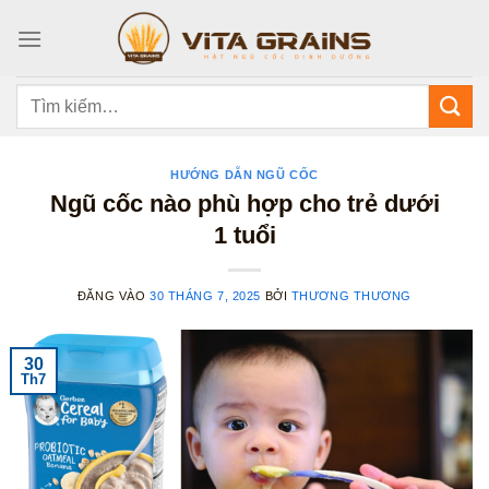
Bỏ
qua
nội
dung
Tìm
kiếm:
HƯỚNG DẪN NGŨ CỐC
Ngũ cốc nào phù hợp cho trẻ dưới
1 tuổi
ĐĂNG VÀO
30 THÁNG 7, 2025
BỞI
THƯƠNG THƯƠNG
30
Th7