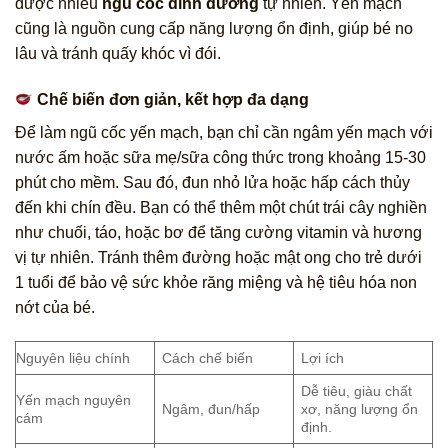
được nhiều
ngũ cốc dinh dưỡng
tự nhiên. Yến mạch
cũng là nguồn cung cấp năng lượng ổn định, giúp bé no
lâu và tránh quấy khóc vì đói.
Chế biến đơn giản, kết hợp đa dạng
Để làm ngũ cốc yến mạch, bạn chỉ cần ngâm yến mạch với
nước ấm hoặc sữa mẹ/sữa công thức trong khoảng 15-30
phút cho mềm. Sau đó, đun nhỏ lửa hoặc hấp cách thủy
đến khi chín đều. Bạn có thể thêm một chút trái cây nghiền
như chuối, táo, hoặc bơ để tăng cường vitamin và hương
vị tự nhiên. Tránh thêm đường hoặc mật ong cho trẻ dưới
1 tuổi để bảo vệ sức khỏe răng miệng và hệ tiêu hóa non
nớt của bé.
Nguyên liệu chính
Cách chế biến
Lợi ích
Dễ tiêu, giàu chất
Yến mạch nguyên
Ngâm, đun/hấp
xơ, năng lượng ổn
cám
định.