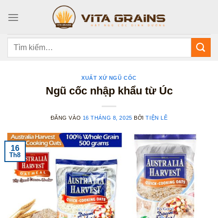
Bỏ
qua
nội
dung
Tìm
kiếm:
XUẤT XỨ NGŨ CỐC
Ngũ cốc nhập khẩu từ Úc
ĐĂNG VÀO
16 THÁNG 8, 2025
BỞI
TIỆN LÊ
16
Th8