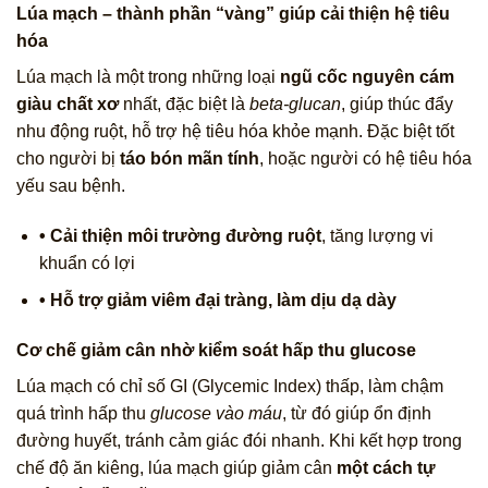
Lúa mạch – thành phần “vàng” giúp cải thiện hệ tiêu
hóa
Lúa mạch là một trong những loại
ngũ cốc nguyên cám
giàu chất xơ
nhất, đặc biệt là
beta‑glucan
, giúp thúc đẩy
nhu động ruột, hỗ trợ hệ tiêu hóa khỏe mạnh. Đặc biệt tốt
cho người bị
táo bón mãn tính
, hoặc người có hệ tiêu hóa
yếu sau bệnh.
• Cải thiện môi trường đường ruột
, tăng lượng vi
khuẩn có lợi
• Hỗ trợ giảm viêm đại tràng, làm dịu dạ dày
Cơ chế giảm cân nhờ kiểm soát hấp thu glucose
Lúa mạch có chỉ số GI (Glycemic Index) thấp, làm chậm
quá trình hấp thu
glucose vào máu
, từ đó giúp ổn định
đường huyết, tránh cảm giác đói nhanh. Khi kết hợp trong
chế độ ăn kiêng, lúa mạch giúp giảm cân
một cách tự