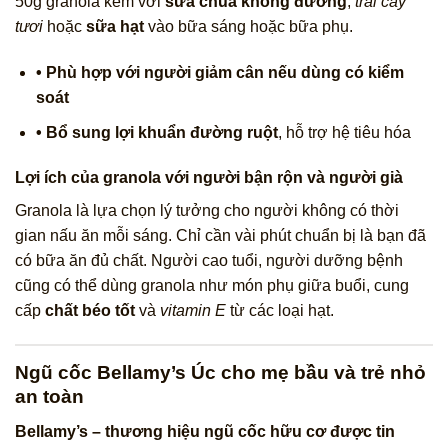
50g granola kèm với
sữa chua không đường
,
trái cây
tươi
hoặc
sữa hạt
vào bữa sáng hoặc bữa phụ.
• Phù hợp với người giảm cân nếu dùng có kiểm
soát
• Bổ sung lợi khuẩn đường ruột
, hỗ trợ hệ tiêu hóa
Lợi ích của granola với người bận rộn và người già
Granola là lựa chọn lý tưởng cho người không có thời
gian nấu ăn mỗi sáng. Chỉ cần vài phút chuẩn bị là bạn đã
có bữa ăn đủ chất. Người cao tuổi, người dưỡng bệnh
cũng có thể dùng granola như món phụ giữa buổi, cung
cấp
chất béo tốt
và
vitamin E
từ các loại hạt.
Ngũ cốc Bellamy’s Úc cho mẹ bầu và trẻ nhỏ
an toàn
Bellamy’s – thương hiệu ngũ cốc hữu cơ được tin