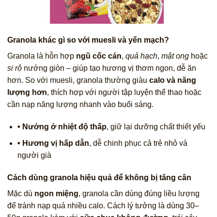
Granola khác gì so với muesli và yến mạch?
Granola là hỗn hợp
ngũ cốc cán
,
quả hạch
,
mật ong
hoặc
si rô
nướng giòn – giúp tạo hương vị thơm ngon, dễ ăn
hơn. So với muesli, granola thường giàu
calo và năng
lượng hơn
, thích hợp với người tập luyện thể thao hoặc
cần nạp năng lượng nhanh vào buổi sáng.
• Nướng ở nhiệt độ thấp
, giữ lại dưỡng chất thiết yếu
• Hương vị hấp dẫn
, dễ chinh phục cả trẻ nhỏ và
người già
Cách dùng granola hiệu quả để không bị tăng cân
Mặc dù
ngon miệng
, granola cần dùng đúng liều lượng
để tránh nạp quá nhiều calo. Cách lý tưởng là dùng 30–