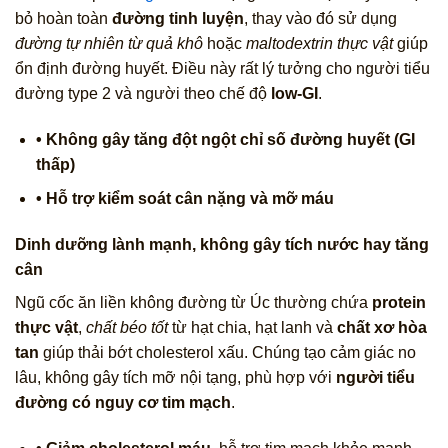
bỏ hoàn toàn
đường tinh luyện
, thay vào đó sử dụng
đường tự nhiên từ quả khô
hoặc
maltodextrin thực vật
giúp
ổn định đường huyết. Điều này rất lý tưởng cho người tiểu
đường type 2 và người theo chế độ
low‑GI
.
• Không gây tăng đột ngột chỉ số đường huyết (GI
thấp)
• Hỗ trợ kiểm soát cân nặng và mỡ máu
Dinh dưỡng lành mạnh, không gây tích nước hay tăng
cân
Ngũ cốc ăn liền không đường từ Úc thường chứa
protein
thực vật
,
chất béo tốt
từ hạt chia, hạt lanh và
chất xơ hòa
tan
giúp thải bớt cholesterol xấu. Chúng tạo cảm giác no
lâu, không gây tích mỡ nội tạng, phù hợp với
người tiểu
đường có nguy cơ tim mạch
.