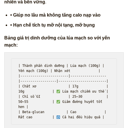
nhiên và bền vững
.
• Giúp no lâu mà không tăng calo nạp vào
• Hạn chế tích tụ mỡ nội tạng, mỡ bụng
Bảng giá trị dinh dưỡng của lúa mạch so với yến
mạch:
| Thành phần dinh dưỡng | Lúa mạch (100g) | 
Yến mạch (100g) | Nhận xét              |

|------------------------|------------------
|------------------|------------------------|

| Chất xơ                | 17g              | 
10g              | 
 Lúa mạch chiếm ưu thế |

| Chỉ số GI              | 25–30            | 
50–55            | 
 Giảm đường huyết tốt 
hơn |

| Beta‑glucan           | Cao              | 
Rất cao          | 