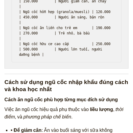
| 150.000        | Người giảm cân, ăn chay       
|

| Ngũ cốc hỗn hợp (granola/muesli) | 120.000        
| 450.000        | Người ăn sáng, bận rộn        
|

| Ngũ cốc ăn liền cho trẻ em       | 190.000        
| 270.000        | Trẻ nhỏ, bà bầu               
|

| Ngũ cốc hữu cơ cao cấp           | 250.000        
| 500.000        | Người lớn tuổi, người 
Cách sử dụng ngũ cốc nhập khẩu đúng cách
và khoa học nhất
Cách ăn ngũ cốc phù hợp từng mục đích sử dụng
Việc ăn ngũ cốc hiệu quả phụ thuộc vào
liều lượng
,
thời
điểm
, và
phương pháp chế biến
.
• Để giảm cân
: Ăn vào buổi sáng với sữa không