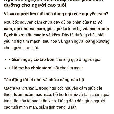
dưỡng cho người cao tuổi
Vì sao người lớn tuổi nên dùng ngũ cốc nguyên cám?
Ngũ cốc nguyên cám chứa đầy đủ ba phần của hạt:
vỏ
cám, nội nhũ và mầm
, giúp giữ lại toàn bộ
vitamin nhóm
B, chất xơ, sắt, magie và kẽm
. Đây là dưỡng chất thiết
yếu hỗ trợ
tim mạch
, tiêu hóa và ngăn ngừa
loãng xương
cho người cao tuổi.
• Giảm nguy cơ táo bón
, thường gặp ở người già
• Hỗ trợ hạ cholesterol
, tốt cho tim mạch
Tác động tới trí nhớ và chức năng não bộ
Magie
và
vitamin E
trong ngũ cốc nguyên cám giúp cải
thiện
tuần hoàn máu não
, hỗ trợ
trí nhớ
và làm chậm quá
trình lão hóa tế bào thần kinh. Dùng đều đặn giúp người
cao tuổi minh mẫn, giảm tình trạng lú lẫn.