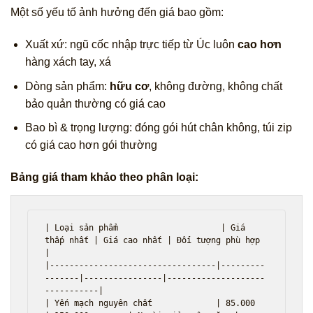
Một số yếu tố ảnh hưởng đến giá bao gồm:
Xuất xứ: ngũ cốc nhập trực tiếp từ Úc luôn
cao hơn
hàng xách tay, xá
Dòng sản phẩm:
hữu cơ
, không đường, không chất
bảo quản thường có giá cao
Bao bì & trọng lượng: đóng gói hút chân không, túi zip
có giá cao hơn gói thường
Bảng giá tham khảo theo phân loại:
| Loại sản phẩm                     | Giá 
thấp nhất | Giá cao nhất | Đối tượng phù hợp              
|

|----------------------------------|---------
-------|----------------|--------------------
-----------|

| Yến mạch nguyên chất             | 85.000         