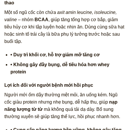
thao
Một số ngũ cốc còn chứa
axit amin leucine, isoleucine,
valine
– nhóm
BCAA
, giúp tăng tổng hợp cơ bắp, giảm
tiêu hủy cơ khi tập luyện hoặc nhịn ăn. Dùng cùng sữa hạt
hoặc sinh tố trái cây là bữa phụ lý tưởng trước hoặc sau
buổi tập.
• Duy trì khối cơ, hỗ trợ giảm mỡ tăng cơ
• Không gây đầy bụng, dễ tiêu hóa hơn whey
protein
Lợi ích đối với người bệnh mới hồi phục
Người mới ốm dậy thường mệt mỏi, ăn uống kém. Ngũ
cốc giàu protein nhưng nhẹ bụng, dễ hấp thu, giúp
nạp
năng lượng từ từ
mà không quá tải dạ dày. Bổ sung
thường xuyên sẽ giúp tăng thể lực, hồi phục nhanh hơn.
• Cung cấp năng lượng bền vững, không gây tăng