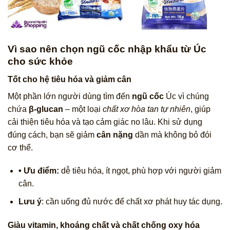
Vì sao nên chọn ngũ cốc nhập khẩu từ Úc
cho sức khỏe
Tốt cho hệ tiêu hóa và giảm cân
Một phần lớn người dùng tìm đến
ngũ cốc
Úc vì chúng
chứa
β‑glucan
– một loại
chất xơ hòa tan tự nhiên
, giúp
cải thiện tiêu hóa và tạo cảm giác no lâu. Khi sử dụng
đúng cách, bạn sẽ giảm
cân nặng
dần mà không bỏ đói
cơ thể.
• Ưu điểm:
dễ tiêu hóa, ít ngọt, phù hợp với người giảm
cân.
Lưu ý
: cần uống đủ nước để chất xơ phát huy tác dụng.
Giàu vitamin, khoáng chất và chất chống oxy hóa