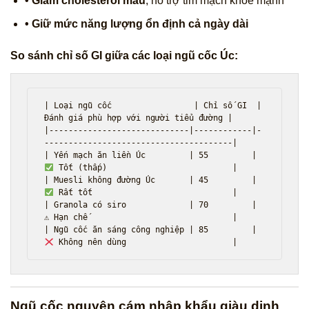
• Giảm cholesterol máu
, hỗ trợ tim mạch khỏe mạnh
• Giữ mức năng lượng ổn định cả ngày dài
So sánh chỉ số GI giữa các loại ngũ cốc Úc:
| Loại ngũ cốc                 | Chỉ số GI  | 
Đánh giá phù hợp với người tiểu đường |

|-----------------------------|------------|-
---------------------------------------|

| Yến mạch ăn liền Úc         | 55         | 
 Tốt (thấp)                          |

| Muesli không đường Úc       | 45         | 
 Rất tốt                             |

| Granola có siro             | 70         | 
⚠ Hạn chế                              |

| Ngũ cốc ăn sáng công nghiệp | 85         | 
Ngũ cốc nguyên cám nhập khẩu giàu dinh