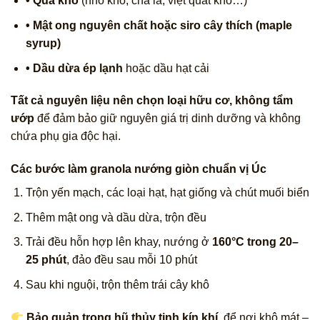
• Quả khô
(nho khô, chà là, việt quất khô…)
• Mật ong nguyên chất hoặc siro cây thích (maple
syrup)
• Dầu dừa ép lạnh
hoặc dầu hạt cải
Tất cả nguyên liệu nên chọn loại hữu cơ, không tẩm
ướp
để đảm bảo giữ nguyên giá trị dinh dưỡng và không
chứa phụ gia độc hại.
Các bước làm granola nướng giòn chuẩn vị Úc
Trộn yến mạch, các loại hạt, hạt giống và chút muối biển
Thêm mật ong và dầu dừa, trộn đều
Trải đều hỗn hợp lên khay, nướng ở
160°C trong 20–
25 phút
, đảo đều sau mỗi 10 phút
Sau khi nguội, trộn thêm trái cây khô
Bảo quản trong hũ thủy tinh kín khí
, để nơi khô mát –