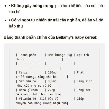
• Không gây nóng trong
, phù hợp hệ tiêu hóa non nớt
của bé
• Có vị ngọt tự nhiên từ trái cây nghiền, dễ ăn và dễ
hấp thụ
Bảng thành phần chính của Bellamy’s baby cereal:
| Thành phần     | Hàm lượng/100g | Lợi ích 
chính                      |

|----------------|----------------|----------
--------------------------|

| Canxi          | 120mg          | Phát 
triển xương, răng cho bé      |

| Sắt hữu cơ     | 3,5mg          | Tăng sinh 
hồng cầu cho mẹ và bé    |

| Beta‑glucan    | 2,2g           | Tăng sức 
đề kháng, tốt cho tiêu hóa|

| Vitamin B6, B12| Đầy đủ         | Giúp 