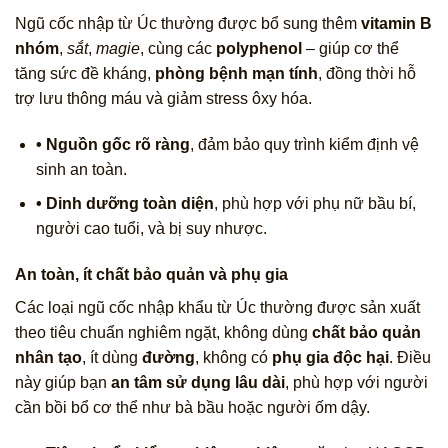
Ngũ cốc nhập từ Úc thường được bổ sung thêm
vitamin B
nhóm
,
sắt
,
magie
, cùng các
polyphenol
– giúp cơ thể
tăng sức đề kháng,
phòng bệnh mạn tính
, đồng thời hỗ
trợ lưu thông máu và giảm stress ôxy hóa.
• Nguồn gốc rõ ràng
, đảm bảo quy trình kiểm định vệ
sinh an toàn.
• Dinh dưỡng toàn diện
, phù hợp với phụ nữ bầu bí,
người cao tuổi, và bị suy nhược.
An toàn, ít chất bảo quản và phụ gia
Các loại ngũ cốc nhập khẩu từ Úc thường được sản xuất
theo tiêu chuẩn nghiêm ngặt, không dùng
chất bảo quản
nhân tạo
, ít dùng
đường
, không có
phụ gia độc hại
. Điều
này giúp bạn
an tâm sử dụng lâu dài
, phù hợp với người
cần bồi bổ cơ thể như bà bầu hoặc người ốm dậy.