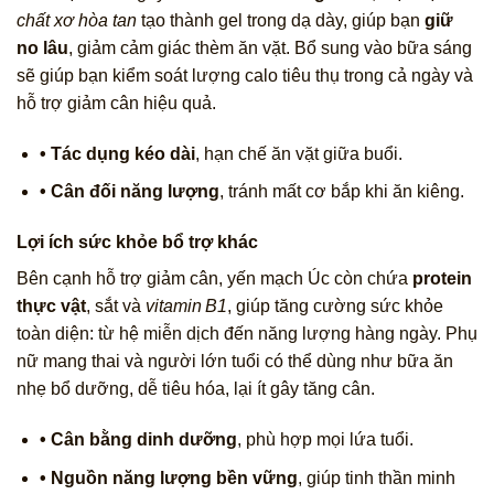
chất xơ hòa tan
tạo thành gel trong dạ dày, giúp bạn
giữ
no lâu
, giảm cảm giác thèm ăn vặt. Bổ sung vào bữa sáng
sẽ giúp bạn kiểm soát lượng calo tiêu thụ trong cả ngày và
hỗ trợ giảm cân hiệu quả.
• Tác dụng kéo dài
, hạn chế ăn vặt giữa buổi.
• Cân đối năng lượng
, tránh mất cơ bắp khi ăn kiêng.
Lợi ích sức khỏe bổ trợ khác
Bên cạnh hỗ trợ giảm cân, yến mạch Úc còn chứa
protein
thực vật
, sắt và
vitamin B1
, giúp tăng cường sức khỏe
toàn diện: từ hệ miễn dịch đến năng lượng hàng ngày. Phụ
nữ mang thai và người lớn tuổi có thể dùng như bữa ăn
nhẹ bổ dưỡng, dễ tiêu hóa, lại ít gây tăng cân.
• Cân bằng dinh dưỡng
, phù hợp mọi lứa tuổi.
• Nguồn năng lượng bền vững
, giúp tinh thần minh