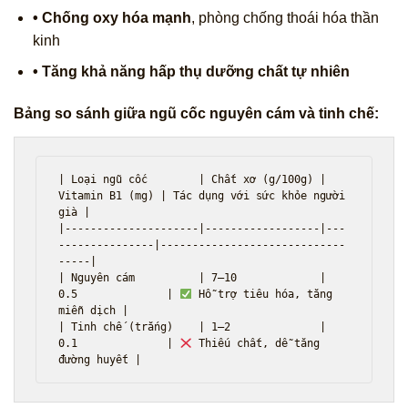
• Chống oxy hóa mạnh
, phòng chống thoái hóa thần
kinh
• Tăng khả năng hấp thụ dưỡng chất tự nhiên
Bảng so sánh giữa ngũ cốc nguyên cám và tinh chế:
| Loại ngũ cốc        | Chất xơ (g/100g) | 
Vitamin B1 (mg) | Tác dụng với sức khỏe người 
già |

|---------------------|------------------|---
---------------|-----------------------------
-----|

| Nguyên cám          | 7–10             | 
0.5              | 
 Hỗ trợ tiêu hóa, tăng 
miễn dịch |

| Tinh chế (trắng)    | 1–2              | 
0.1              | 
 Thiếu chất, dễ tăng 