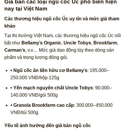
Giá bán các loại ngũ cốc Úc phổ biến hiện
nay tại Việt Nam
Các thương hiệu ngũ cốc Úc uy tín và mức giá tham
khảo
Tại thị trường Việt Nam, các thương hiệu ngũ cốc Úc nổi
bật như
Bellamy’s Organic
,
Uncle Tobys
,
Brookfarm
,
Carman’s
, v.v… Mức giá dao động tùy theo dòng sản
phẩm và trọng lượng đóng gói.
• Ngũ cốc ăn liền hữu cơ Bellamy’s
: 195.000–
250.000 VNĐ/hộp 125g
• Yến mạch nguyên chất Uncle Tobys
: 90.000–
140.000 VNĐ/gói 500g
• Granola Brookfarm cao cấp
: 300.000–450.000
VNĐ/túi 500g
Yếu tố ảnh hưởng đến giá bán ngũ cốc