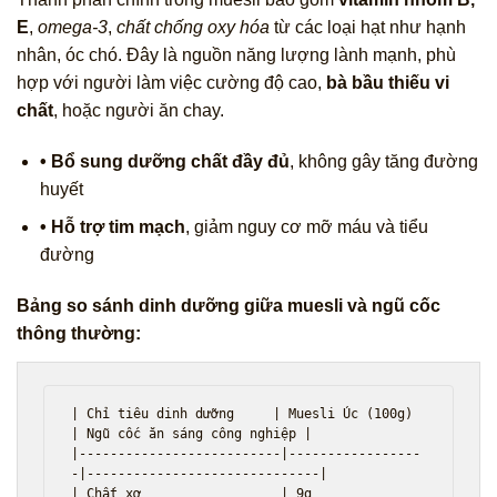
E
,
omega‑3
,
chất chống oxy hóa
từ các loại hạt như hạnh
nhân, óc chó. Đây là nguồn năng lượng lành mạnh, phù
hợp với người làm việc cường độ cao,
bà bầu thiếu vi
chất
, hoặc người ăn chay.
• Bổ sung dưỡng chất đầy đủ
, không gây tăng đường
huyết
• Hỗ trợ tim mạch
, giảm nguy cơ mỡ máu và tiểu
đường
Bảng so sánh dinh dưỡng giữa muesli và ngũ cốc
thông thường:
| Chỉ tiêu dinh dưỡng     | Muesli Úc (100g) 
| Ngũ cốc ăn sáng công nghiệp |

|--------------------------|-----------------
-|------------------------------|

| Chất xơ                  | 9g               