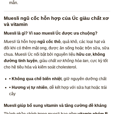
mẫn.
Muesli ngũ cốc hỗn hợp của Úc giàu chất xơ
và vitamin
Muesli là gì? Vì sao muesli Úc được ưa chuộng?
Muesli
là hỗn hợp
ngũ cốc thô
, quả khô, các loại hạt và
đôi khi có thêm mật ong, được ăn sống hoặc trộn sữa, sữa
chua. Muesli Úc nổi bật bởi nguyên liệu
hữu cơ, không
đường tinh luyện
, giàu
chất xơ không hòa tan
, cực kỳ tốt
cho hệ tiêu hóa và kiểm soát cholesterol.
• Không qua chế biến nhiệt
, giữ nguyên dưỡng chất
• Hương vị tự nhiên
, dễ kết hợp với sữa hạt hoặc trái
cây
Muesli giúp bổ sung vitamin và tăng cường đề kháng
Thành phần chính trong muesli bao gồm
vitamin nhóm B,