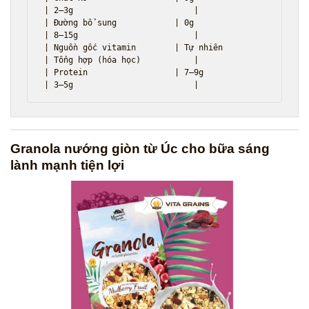
| 2–3g                         |

| Đường bổ sung            | 0g               
| 8–15g                        |

| Nguồn gốc vitamin        | Tự nhiên         
| Tổng hợp (hóa học)           |

| Protein                  | 7–9g             
Granola nướng giòn từ Úc cho bữa sáng
lành mạnh tiện lợi