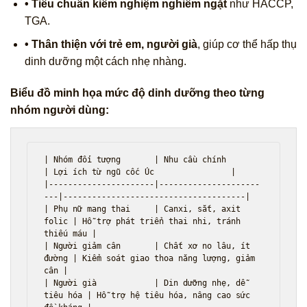
• Tiêu chuẩn kiểm nghiệm nghiêm ngặt
như HACCP,
TGA.
• Thân thiện với trẻ em, người già
, giúp cơ thể hấp thụ
dinh dưỡng một cách nhẹ nhàng.
Biểu đồ minh họa mức độ dinh dưỡng theo từng
nhóm người dùng:
| Nhóm đối tượng       | Nhu cầu chính         
| Lợi ích từ ngũ cốc Úc                |

|----------------------|---------------------
---|--------------------------------------|

| Phụ nữ mang thai     | Canxi, sắt, axit 
folic | Hỗ trợ phát triển thai nhi, tránh 
thiếu máu |

| Người giảm cân       | Chất xơ no lâu, ít 
đường | Kiểm soát giao thoa năng lượng, giảm 
cân |

| Người già            | Din dưỡng nhẹ, dễ 
tiêu hóa | Hỗ trợ hệ tiêu hóa, nâng cao sức 