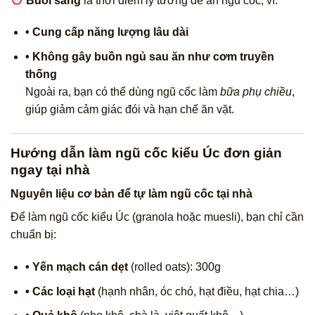
Buổi sáng
là thời điểm lý tưởng để ăn ngũ cốc, vì:
• Cung cấp năng lượng lâu dài
• Không gây buồn ngủ sau ăn như cơm truyền
thống
Ngoài ra, bạn có thể dùng ngũ cốc làm
bữa phụ chiều
,
giúp giảm cảm giác đói và hạn chế ăn vặt.
Hướng dẫn làm ngũ cốc kiểu Úc đơn giản
ngay tại nhà
Nguyên liệu cơ bản để tự làm ngũ cốc tại nhà
Để làm ngũ cốc kiểu Úc (granola hoặc muesli), bạn chỉ cần
chuẩn bị:
• Yến mạch cán dẹt
(rolled oats): 300g
• Các loại hạt
(hạnh nhân, óc chó, hạt điều, hạt chia…)