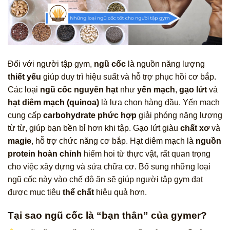
Đối với người tập gym,
ngũ cốc
là nguồn năng lượng
thiết yếu
giúp duy trì hiệu suất và hỗ trợ phục hồi cơ bắp.
Các loại
ngũ cốc nguyên hạt
như
yến mạch
,
gạo lứt
và
hạt diêm mạch (quinoa)
là lựa chọn hàng đầu. Yến mạch
cung cấp
carbohydrate phức hợp
giải phóng năng lượng
từ từ, giúp bạn bền bỉ hơn khi tập. Gạo lứt giàu
chất xơ
và
magie
, hỗ trợ chức năng cơ bắp. Hạt diêm mạch là
nguồn
protein hoàn chỉnh
hiếm hoi từ thực vật, rất quan trọng
cho việc xây dựng và sửa chữa cơ. Bổ sung những loại
ngũ cốc này vào chế độ ăn sẽ giúp người tập gym đạt
được mục tiêu
thể chất
hiệu quả hơn.
Tại sao ngũ cốc là “bạn thân” của gymer?