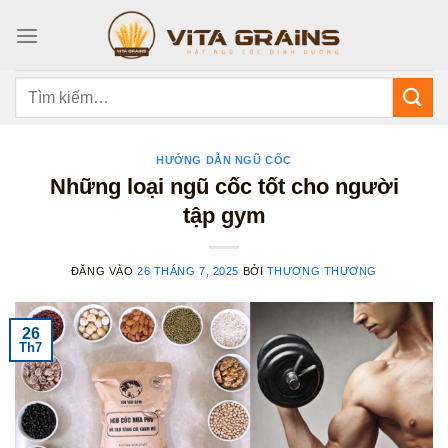
Bỏ
qua
nội
dung
Tìm
kiếm:
HƯỚNG DẪN NGŨ CỐC
Những loại ngũ cốc tốt cho người
tập gym
ĐĂNG VÀO
26 THÁNG 7, 2025
BỞI
THƯƠNG THƯƠNG
26
Th7