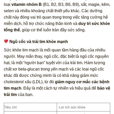
loại
vitamin nhóm B
(B1, B2, B3, B6, B9), sắt, magie, kẽm,
selen và nhiều khoáng chất thiết yếu khác. Các dưỡng
chất này đóng vai trò quan trọng trong việc tăng cường hệ
miễn dịch, hỗ trợ chức năng thần kinh và
duy trì sức khỏe
tổng thể
, giúp cơ thể luôn tràn đầy sức sống.
Ngũ cốc và trái tim khỏe mạnh
Sức khỏe tim mạch là mối quan tâm hàng đầu của nhiều
người. May mắn thay, ngũ cốc, đặc biệt là ngũ cốc nguyên
hạt, là một “người bạn” tuyệt vời của trái tim. Hàm lượng
chất xơ beta-glucan trong yến mạch và các loại ngũ cốc
khác đã được chứng minh là có khả năng giảm mức
cholesterol xấu (LDL), từ đó
giảm nguy cơ mắc các bệnh
tim mạch
. Đây là một cách tự nhiên và hiệu quả để
bảo vệ
trái tim
của bạn.
Tiêu chí
Lợi ích sức khỏe