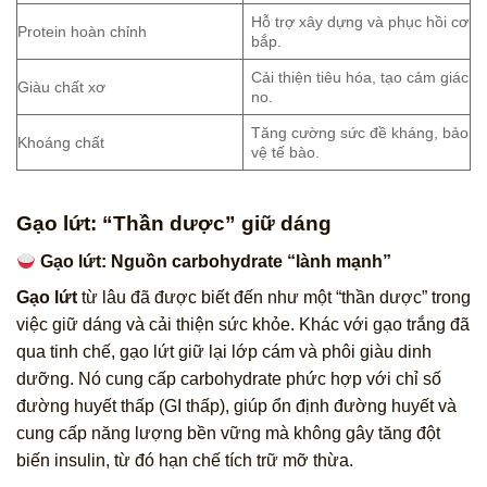
Hỗ trợ xây dựng và phục hồi cơ
Protein hoàn chỉnh
bắp.
Cải thiện tiêu hóa, tạo cảm giác
Giàu chất xơ
no.
Tăng cường sức đề kháng, bảo
Khoáng chất
vệ tế bào.
Gạo lứt: “Thần dược” giữ dáng
Gạo lứt: Nguồn carbohydrate “lành mạnh”
Gạo lứt
từ lâu đã được biết đến như một “thần dược” trong
việc giữ dáng và cải thiện sức khỏe. Khác với gạo trắng đã
qua tinh chế, gạo lứt giữ lại lớp cám và phôi giàu dinh
dưỡng. Nó cung cấp carbohydrate phức hợp với chỉ số
đường huyết thấp (GI thấp), giúp ổn định đường huyết và
cung cấp năng lượng bền vững mà không gây tăng đột
biến insulin, từ đó hạn chế tích trữ mỡ thừa.