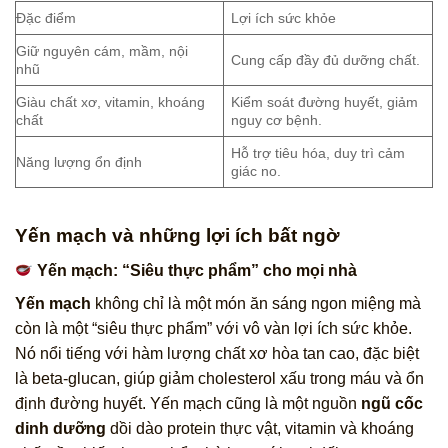
Đặc điểm
Lợi ích sức khỏe
Giữ nguyên cám, mầm, nội
Cung cấp đầy đủ dưỡng chất.
nhũ
Giàu chất xơ, vitamin, khoáng
Kiểm soát đường huyết, giảm
chất
nguy cơ bệnh.
Hỗ trợ tiêu hóa, duy trì cảm
Năng lượng ổn định
giác no.
Yến mạch và những lợi ích bất ngờ
Yến mạch: “Siêu thực phẩm” cho mọi nhà
Yến mạch
không chỉ là một món ăn sáng ngon miệng mà
còn là một “siêu thực phẩm” với vô vàn lợi ích sức khỏe.
Nó nổi tiếng với hàm lượng chất xơ hòa tan cao, đặc biệt
là beta-glucan, giúp giảm cholesterol xấu trong máu và ổn
định đường huyết. Yến mạch cũng là một nguồn
ngũ cốc
dinh dưỡng
dồi dào protein thực vật, vitamin và khoáng