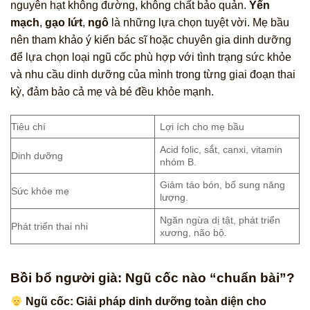
nguyên hạt không đường, không chất bảo quản.
Yến
mạch
,
gạo lứt
,
ngô
là những lựa chọn tuyệt vời. Mẹ bầu
nên tham khảo ý kiến bác sĩ hoặc chuyên gia dinh dưỡng
để lựa chọn loại ngũ cốc phù hợp với tình trạng sức khỏe
và nhu cầu dinh dưỡng của mình trong từng giai đoạn thai
kỳ, đảm bảo cả mẹ và bé đều khỏe mạnh.
Tiêu chí
Lợi ích cho mẹ bầu
Acid folic, sắt, canxi, vitamin
Dinh dưỡng
nhóm B.
Giảm táo bón, bổ sung năng
Sức khỏe mẹ
lượng.
Ngăn ngừa dị tật, phát triển
Phát triển thai nhi
xương, não bộ.
Bồi bổ người già: Ngũ cốc nào “chuẩn bài”?
Ngũ cốc: Giải pháp dinh dưỡng toàn diện cho