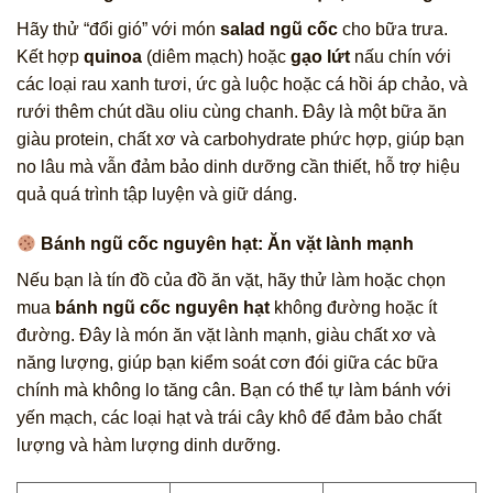
Hãy thử “đổi gió” với món
salad ngũ cốc
cho bữa trưa.
Kết hợp
quinoa
(diêm mạch) hoặc
gạo lứt
nấu chín với
các loại rau xanh tươi, ức gà luộc hoặc cá hồi áp chảo, và
rưới thêm chút dầu oliu cùng chanh. Đây là một bữa ăn
giàu protein, chất xơ và carbohydrate phức hợp, giúp bạn
no lâu mà vẫn đảm bảo dinh dưỡng cần thiết, hỗ trợ hiệu
quả quá trình tập luyện và giữ dáng.
Bánh ngũ cốc nguyên hạt: Ăn vặt lành mạnh
Nếu bạn là tín đồ của đồ ăn vặt, hãy thử làm hoặc chọn
mua
bánh ngũ cốc nguyên hạt
không đường hoặc ít
đường. Đây là món ăn vặt lành mạnh, giàu chất xơ và
năng lượng, giúp bạn kiểm soát cơn đói giữa các bữa
chính mà không lo tăng cân. Bạn có thể tự làm bánh với
yến mạch, các loại hạt và trái cây khô để đảm bảo chất
lượng và hàm lượng dinh dưỡng.