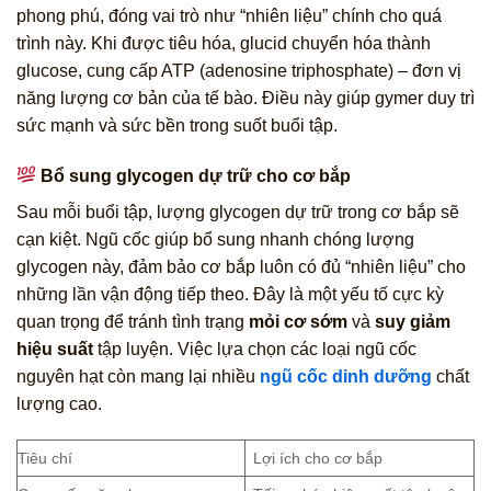
phong phú, đóng vai trò như “nhiên liệu” chính cho quá
trình này. Khi được tiêu hóa, glucid chuyển hóa thành
glucose, cung cấp ATP (adenosine triphosphate) – đơn vị
năng lượng cơ bản của tế bào. Điều này giúp gymer duy trì
sức mạnh và sức bền trong suốt buổi tập.
Bổ sung glycogen dự trữ cho cơ bắp
Sau mỗi buổi tập, lượng glycogen dự trữ trong cơ bắp sẽ
cạn kiệt. Ngũ cốc giúp bổ sung nhanh chóng lượng
glycogen này, đảm bảo cơ bắp luôn có đủ “nhiên liệu” cho
những lần vận động tiếp theo. Đây là một yếu tố cực kỳ
quan trọng để tránh tình trạng
mỏi cơ sớm
và
suy giảm
hiệu suất
tập luyện. Việc lựa chọn các loại ngũ cốc
nguyên hạt còn mang lại nhiều
ngũ cốc dinh dưỡng
chất
lượng cao.
Tiêu chí
Lợi ích cho cơ bắp