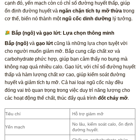
cạnh đó, yến mạch còn có chỉ số đường huyết thấp, giúp
ổn định đường huyết và
ngăn chặn tích tụ mỡ thừa
trong
cơ thể, biến nó thành một
ngũ cốc dinh dưỡng
lý tưởng.
Bắp (ngô) và gạo lứt: Lựa chọn thông minh
Bắp (ngô)
và
gạo lứt
cũng là những lựa chọn tuyệt vời
cho người muốn giảm mỡ. Bắp cung cấp chất xơ và
carbohydrate phức hợp, giúp bạn cảm thấy no bụng mà
không nạp quá nhiều calo. Gạo lứt, với chỉ số đường huyết
thấp và hàm lượng chất xơ cao, giúp kiểm soát đường
huyết và giảm tích tụ mỡ. Cả hai loại ngũ cốc này đều
đóng vai trò quan trọng trong việc duy trì năng lượng cho
các hoạt động thể chất, thúc đẩy quá trình
đốt cháy mỡ
.
Tiêu chí
Hỗ trợ giảm mỡ
No lâu, kiểm soát calo, ổn định
Yến mạch
đường huyết.
Chất xơ, carbohydrate phức