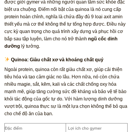
được giới gymer và những người quan tâm sức khỏe đặc
biệt ưa chuộng. Điểm nổi bật của quinoa là nó cung cấp
protein hoàn chỉnh, nghĩa là chứa đầy đủ 9 loại axit amin
thiết yếu mà cơ thể không thể tự tổng hợp được. Điều này
cực kỳ quan trọng cho quá trình xây dựng và phục hồi cơ
bắp sau tập luyện, làm cho nó trở thành
ngũ cốc dinh
dưỡng
lý tưởng.
Quinoa: Giàu chất xơ và khoáng chất quý
Ngoài protein, quinoa còn rất giàu chất xơ, giúp cải thiện
tiêu hóa và tạo cảm giác no lâu. Hơn nữa, nó còn chứa
nhiều magie, sắt, kẽm, kali và các chất chống oxy hóa
mạnh mẽ, giúp tăng cường sức đề kháng và bảo vệ tế bào
khỏi tác động của gốc tự do. Với hàm lượng dinh dưỡng
vượt trội, quinoa thực sự là một lựa chọn không thể bỏ qua
cho chế độ ăn của bạn.
Đặc điểm
Lợi ích cho gymer