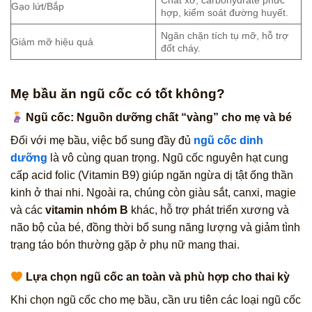
Gạo lứt/Bắp
hợp, kiểm soát đường huyết.
Ngăn chặn tích tụ mỡ, hỗ trợ
Giảm mỡ hiệu quả
đốt cháy.
Mẹ bầu ăn ngũ cốc có tốt không?
Ngũ cốc: Nguồn dưỡng chất “vàng” cho mẹ và bé
Đối với mẹ bầu, việc bổ sung đầy đủ
ngũ cốc dinh
dưỡng
là vô cùng quan trọng. Ngũ cốc nguyên hạt cung
cấp acid folic (Vitamin B9) giúp ngăn ngừa dị tật ống thần
kinh ở thai nhi. Ngoài ra, chúng còn giàu sắt, canxi, magie
và các
vitamin nhóm B
khác, hỗ trợ phát triển xương và
não bộ của bé, đồng thời bổ sung năng lượng và giảm tình
trạng táo bón thường gặp ở phụ nữ mang thai.
Lựa chọn ngũ cốc an toàn và phù hợp cho thai kỳ
Khi chọn ngũ cốc cho mẹ bầu, cần ưu tiên các loại ngũ cốc