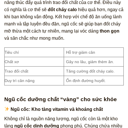
năng thúc đẩy quá trình trao đổi chất của cơ thể. Điều này
có nghĩa là cơ thể sẽ
đốt cháy calo
hiệu quả hơn, ngay cả
khi bạn không vận động. Kết hợp với chế độ ăn uống lành
mạnh và tập luyện đều đặn, ngũ cốc sẽ giúp bạn đốt cháy
mỡ thừa một cách tự nhiên, mang lại vóc dáng
thon gọn
và săn chắc như mong muốn.
Tiêu chí
Hỗ trợ giảm cân
Chất xơ
Gây no lâu, giảm thèm ăn.
Trao đổi chất
Tăng cường đốt cháy calo.
Duy trì cân nặng
Ổn định đường huyết.
Ngũ cốc dưỡng chất “vàng” cho sức khỏe
Ngũ cốc: Kho tàng vitamin và khoáng chất
Không chỉ là nguồn năng lượng, ngũ cốc còn là một kho
tàng
ngũ cốc dinh dưỡng
phong phú. Chúng chứa nhiều