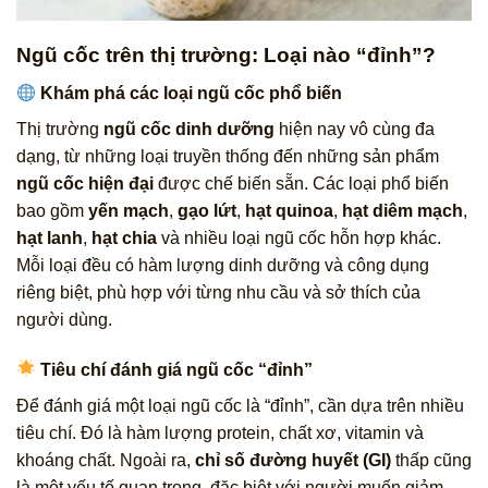
Ngũ cốc trên thị trường: Loại nào “đỉnh”?
Khám phá các loại ngũ cốc phổ biến
Thị trường
ngũ cốc dinh dưỡng
hiện nay vô cùng đa
dạng, từ những loại truyền thống đến những sản phẩm
ngũ cốc hiện đại
được chế biến sẵn. Các loại phổ biến
bao gồm
yến mạch
,
gạo lứt
,
hạt quinoa
,
hạt diêm mạch
,
hạt lanh
,
hạt chia
và nhiều loại ngũ cốc hỗn hợp khác.
Mỗi loại đều có hàm lượng dinh dưỡng và công dụng
riêng biệt, phù hợp với từng nhu cầu và sở thích của
người dùng.
Tiêu chí đánh giá ngũ cốc “đỉnh”
Để đánh giá một loại ngũ cốc là “đỉnh”, cần dựa trên nhiều
tiêu chí. Đó là hàm lượng protein, chất xơ, vitamin và
khoáng chất. Ngoài ra,
chỉ số đường huyết (GI)
thấp cũng
là một yếu tố quan trọng, đặc biệt với người muốn giảm