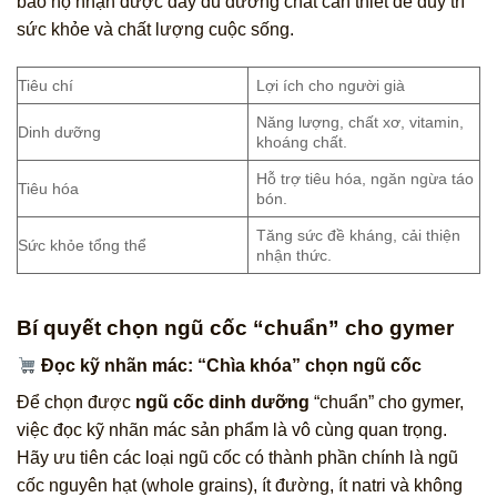
bảo họ nhận được đầy đủ dưỡng chất cần thiết để duy trì
sức khỏe và chất lượng cuộc sống.
Tiêu chí
Lợi ích cho người già
Năng lượng, chất xơ, vitamin,
Dinh dưỡng
khoáng chất.
Hỗ trợ tiêu hóa, ngăn ngừa táo
Tiêu hóa
bón.
Tăng sức đề kháng, cải thiện
Sức khỏe tổng thể
nhận thức.
Bí quyết chọn ngũ cốc “chuẩn” cho gymer
Đọc kỹ nhãn mác: “Chìa khóa” chọn ngũ cốc
Để chọn được
ngũ cốc dinh dưỡng
“chuẩn” cho gymer,
việc đọc kỹ nhãn mác sản phẩm là vô cùng quan trọng.
Hãy ưu tiên các loại ngũ cốc có thành phần chính là ngũ
cốc nguyên hạt (whole grains), ít đường, ít natri và không