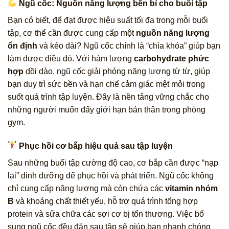
Ngũ cốc: Nguồn năng lượng bền bỉ cho buổi tập
Bạn có biết, để đạt được hiệu suất tối đa trong mỗi buổi
tập, cơ thể cần được cung cấp một
nguồn năng lượng
ổn định
và kéo dài? Ngũ cốc chính là “chìa khóa” giúp bạn
làm được điều đó. Với hàm lượng
carbohydrate phức
hợp
dồi dào, ngũ cốc giải phóng năng lượng từ từ, giúp
bạn duy trì sức bền và hạn chế cảm giác mệt mỏi trong
suốt quá trình tập luyện. Đây là nền tảng vững chắc cho
những người muốn đẩy giới hạn bản thân trong phòng
gym.
Phục hồi cơ bắp hiệu quả sau tập luyện
Sau những buổi tập cường độ cao, cơ bắp cần được “nạp
lại” dinh dưỡng để phục hồi và phát triển. Ngũ cốc không
chỉ cung cấp năng lượng mà còn chứa các
vitamin nhóm
B
và khoáng chất thiết yếu, hỗ trợ quá trình tổng hợp
protein và sửa chữa các sợi cơ bị tổn thương. Việc bổ
sung ngũ cốc đều đặn sau tập sẽ giúp bạn nhanh chóng