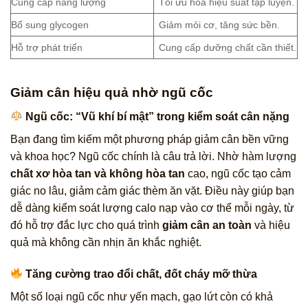
Cung cấp năng lượng
Tối ưu hóa hiệu suất tập luyện.
Bổ sung glycogen
Giảm mỏi cơ, tăng sức bền.
Hỗ trợ phát triển
Cung cấp dưỡng chất cần thiết.
Giảm cân hiệu quả nhờ ngũ cốc
Ngũ cốc: “Vũ khí bí mật” trong kiểm soát cân nặng
Bạn đang tìm kiếm một phương pháp giảm cân bền vững
và khoa học? Ngũ cốc chính là câu trả lời. Nhờ hàm lượng
chất xơ hòa tan và không hòa tan
cao, ngũ cốc tạo cảm
giác no lâu, giảm cảm giác thèm ăn vặt. Điều này giúp bạn
dễ dàng kiểm soát lượng calo nạp vào cơ thể mỗi ngày, từ
đó hỗ trợ đắc lực cho quá trình
giảm cân an toàn
và hiệu
quả mà không cần nhịn ăn khắc nghiệt.
Tăng cường trao đổi chất, đốt cháy mỡ thừa
Một số loại ngũ cốc như yến mạch, gạo lứt còn có khả