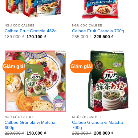
NGŨ CỐC CALBEE
NGŨ CỐC CALBEE
Calbee Fruit Granola 482g
Calbee Fruit Granola 700g
Giá
Giá
Giá
Giá
189.000
₫
170.100
₫
255.000
₫
229.500
₫
gốc
hiện
gốc
hiện
là:
tại
là:
tại
189.000 ₫.
là:
255.000 ₫.
là:
170.100 ₫.
229.500 ₫.
Giảm giá!
Giảm giá!
NGŨ CỐC CALBEE
NGŨ CỐC CALBEE
Calbee Granola vị Matcha
Calbee Granola vị Matcha
600g
700g
Giá
Giá
Giá
Giá
220.000
₫
198.000
₫
232.000
₫
208.800
₫
gốc
hiện
gốc
hiện