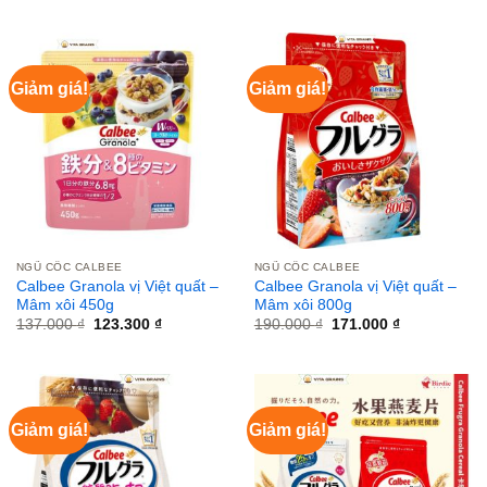
là:
tại
là:
tại
220.000 ₫.
là:
232.000 ₫.
là:
198.000 ₫.
208.800 ₫.
Giảm giá!
Giảm giá!
NGŨ CỐC CALBEE
NGŨ CỐC CALBEE
Calbee Granola vị Việt quất –
Calbee Granola vị Việt quất –
Mâm xôi 450g
Mâm xôi 800g
Giá
Giá
Giá
Giá
137.000
₫
123.300
₫
190.000
₫
171.000
₫
gốc
hiện
gốc
hiện
là:
tại
là:
tại
137.000 ₫.
là:
190.000 ₫.
là:
123.300 ₫.
171.000 ₫.
Giảm giá!
Giảm giá!