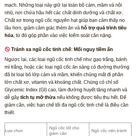
mạch. Những loại này giữ lại toàn bộ cám, mầm và nội
nhũ, nơi chứa hầu hết các chất dinh dưỡng và chất xơ.
Chất xơ trong ngũ cốc nguyên hạt giúp bạn cảm thấy no
lâu hơn, giảm cảm giác thèm ăn và
hỗ trợ quá trình tiêu
hóa
, từ đó góp phần vào việc kiểm soát cân nặng.
Tránh xa ngũ cốc tinh chế: Mối nguy tiềm ẩn
Ngược lại, các loại ngũ cốc tinh chế như gạo trắng, bánh
mì trắng, hoặc các loại ngũ cốc ăn sáng có đường thường
đã bị loại bỏ lớp cám và mầm, khiến chúng mất đi phần
lớn chất xơ, vitamin và khoáng chất. Chúng có chỉ số
Glycemic Index (GI) cao, làm đường huyết tăng nhanh và
dễ gây
tích tụ mỡ thừa
nếu không được tiêu thụ hết. Để
giảm cân, việc hạn chế tối đa ngũ cốc tinh chế là điều cần
thiết.
Ngũ cốc tốt cho
Lựa chọn
Ngũ cốc nên tránh
giảm cân