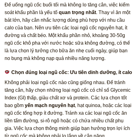
Để uống ngũ cốc buổi tối mà không lo tăng cân, việc kiểm
soát khẩu phần là yếu tố
quan trọng nhất
. Thay vì ăn một
bát lớn, hãy cân nhắc lượng dùng phù hợp với nhu cầu
calo của bạn. Nên ưu tiên các loại ngũ cốc nguyên hạt, ít
đường và chất béo. Một khẩu phần nhỏ, khoảng 30-50g
ngũ cốc khô pha với nước hoặc sữa không đường, có thể
là lựa chọn lý tưởng cho bữa ăn nhẹ cuối ngày, giúp bạn
no bụng mà không nạp quá nhiều năng lượng.
Chọn đúng loại ngũ cốc: Ưu tiên dinh dưỡng, ít calo
Không phải loại ngũ cốc nào cũng giống nhau. Để tránh
tăng cân, hãy chọn những loại ngũ cốc có chỉ số Glycemic
Index (GI) thấp, giàu chất xơ và protein. Các lựa chọn tốt
bao gồm
yến mạch nguyên hạt
, hạt quinoa, hoặc các loại
ngũ cốc tổng hợp ít đường. Tránh xa các loại ngũ cốc ăn
liền tẩm đường, si-rô ngô hoặc có chứa nhiều chất phụ
gia. Việc lựa chọn thông minh giúp bạn hưởng trọn lợi ích
từ ngũ cốc mà không phải lo lắng về cân nặng.