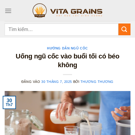
Bỏ
qua
nội
dung
Tìm
kiếm:
HƯỚNG DẪN NGŨ CỐC
Uống ngũ cốc vào buổi tối có béo
không
ĐĂNG VÀO
30 THÁNG 7, 2025
BỞI
THƯƠNG THƯƠNG
30
Th7