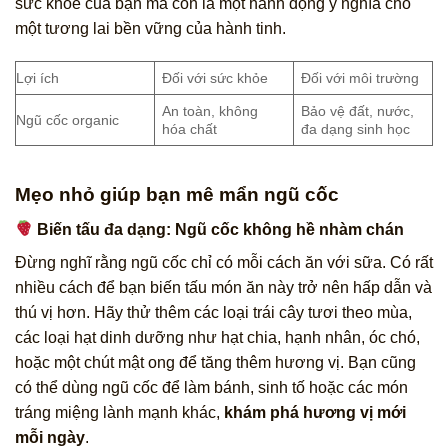
sức khỏe của bạn mà còn là một hành động ý nghĩa cho
một tương lai bền vững của hành tinh.
Lợi ích
Đối với sức khỏe
Đối với môi trường
An toàn, không
Bảo vệ đất, nước,
Ngũ cốc organic
hóa chất
đa dạng sinh học
Mẹo nhỏ giúp bạn mê mẩn ngũ cốc
Biến tấu đa dạng: Ngũ cốc không hề nhàm chán
Đừng nghĩ rằng ngũ cốc chỉ có mỗi cách ăn với sữa. Có rất
nhiều cách để bạn biến tấu món ăn này trở nên hấp dẫn và
thú vị hơn. Hãy thử thêm các loại trái cây tươi theo mùa,
các loại hạt dinh dưỡng như hạt chia, hạnh nhân, óc chó,
hoặc một chút mật ong để tăng thêm hương vị. Bạn cũng
có thể dùng ngũ cốc để làm bánh, sinh tố hoặc các món
tráng miệng lành mạnh khác,
khám phá hương vị mới
mỗi ngày
.