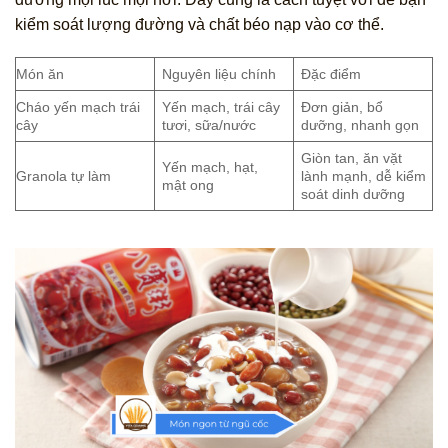
kiểm soát lượng đường và chất béo nạp vào cơ thể.
Món ăn
Nguyên liệu chính
Đặc điểm
Cháo yến mạch trái
Yến mạch, trái cây
Đơn giản, bổ
cây
tươi, sữa/nước
dưỡng, nhanh gọn
Giòn tan, ăn vặt
Yến mạch, hạt,
Granola tự làm
lành mạnh, dễ kiểm
mật ong
soát dinh dưỡng