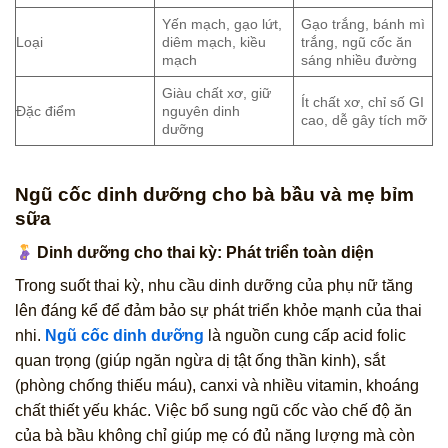
Yến mạch, gạo lứt,
Gạo trắng, bánh mì
Loại
diêm mạch, kiều
trắng, ngũ cốc ăn
mạch
sáng nhiều đường
Giàu chất xơ, giữ
Ít chất xơ, chỉ số GI
Đặc điểm
nguyên dinh
cao, dễ gây tích mỡ
dưỡng
Ngũ cốc dinh dưỡng cho bà bầu và mẹ bỉm
sữa
Dinh dưỡng cho thai kỳ: Phát triển toàn diện
Trong suốt thai kỳ, nhu cầu dinh dưỡng của phụ nữ tăng
lên đáng kể để đảm bảo sự phát triển khỏe mạnh của thai
nhi.
Ngũ cốc dinh dưỡng
là nguồn cung cấp acid folic
quan trọng (giúp ngăn ngừa dị tật ống thần kinh), sắt
(phòng chống thiếu máu), canxi và nhiều vitamin, khoáng
chất thiết yếu khác. Việc bổ sung ngũ cốc vào chế độ ăn
của bà bầu không chỉ giúp mẹ có đủ năng lượng mà còn