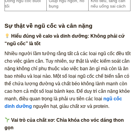
Uống ngũ cốc buổi
Giúp ngủ ngon, no
Khó tiêu, tăng cân
tối
bụng
nếu uống sai cách
Sự thật về ngũ cốc và cân nặng
Hiểu đúng về calo và dinh dưỡng: Không phải cứ
“ngũ cốc” là tốt
Nhiều người lầm tưởng rằng tất cả các loại ngũ cốc đều tốt
cho việc giảm cân. Tuy nhiên, sự thật là việc kiểm soát cân
nặng không chỉ phụ thuộc vào việc bạn ăn gì mà còn là ăn
bao nhiêu và loại nào. Một số loại ngũ cốc chế biến sẵn có
thể chứa lượng đường và chất béo không lành mạnh còn
cao hơn cả một số loại bánh kẹo. Để duy trì cân nặng khỏe
mạnh, điều quan trọng là phải ưu tiên các loại
ngũ cốc
dinh dưỡng
nguyên hạt, giàu chất xơ và protein.
Vai trò của chất xơ: Chìa khóa cho vóc dáng thon
gọn