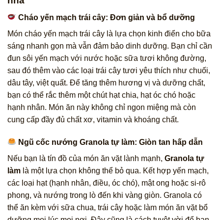
nhà
Cháo yến mạch trái cây: Đơn giản và bổ dưỡng
Món cháo yến mạch trái cây là lựa chọn kinh điển cho bữa
sáng nhanh gọn mà vẫn đảm bảo dinh dưỡng. Bạn chỉ cần
đun sôi yến mạch với nước hoặc sữa tươi không đường,
sau đó thêm vào các loại trái cây tươi yêu thích như chuối,
dâu tây, việt quất. Để tăng thêm hương vị và dưỡng chất,
bạn có thể rắc thêm một chút hạt chia, hạt óc chó hoặc
hạnh nhân. Món ăn này không chỉ ngon miệng mà còn
cung cấp đầy đủ chất xơ, vitamin và khoáng chất.
Ngũ cốc nướng Granola tự làm: Giòn tan hấp dẫn
Nếu bạn là tín đồ của món ăn vặt lành mạnh,
Granola tự
làm
là một lựa chọn không thể bỏ qua. Kết hợp yến mạch,
các loại hạt (hạnh nhân, điều, óc chó), mật ong hoặc si-rô
phong, và nướng trong lò đến khi vàng giòn. Granola có
thể ăn kèm với sữa chua, trái cây hoặc làm món ăn vặt bổ
dưỡng mọi lúc mọi nơi. Đây cũng là cách tuyệt vời để bạn