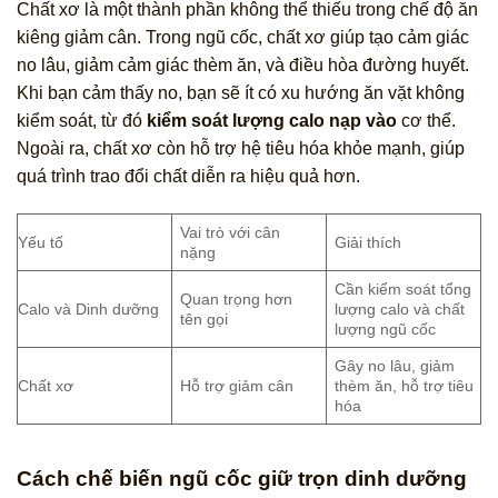
Chất xơ là một thành phần không thể thiếu trong chế độ ăn
kiêng giảm cân. Trong ngũ cốc, chất xơ giúp tạo cảm giác
no lâu, giảm cảm giác thèm ăn, và điều hòa đường huyết.
Khi bạn cảm thấy no, bạn sẽ ít có xu hướng ăn vặt không
kiểm soát, từ đó
kiểm soát lượng calo nạp vào
cơ thể.
Ngoài ra, chất xơ còn hỗ trợ hệ tiêu hóa khỏe mạnh, giúp
quá trình trao đổi chất diễn ra hiệu quả hơn.
Vai trò với cân
Yếu tố
Giải thích
nặng
Cần kiểm soát tổng
Quan trọng hơn
Calo và Dinh dưỡng
lượng calo và chất
tên gọi
lượng ngũ cốc
Gây no lâu, giảm
Chất xơ
Hỗ trợ giảm cân
thèm ăn, hỗ trợ tiêu
hóa
Cách chế biến ngũ cốc giữ trọn dinh dưỡng