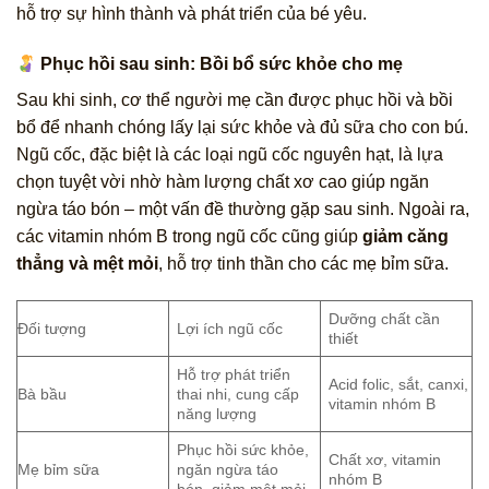
hỗ trợ sự hình thành và phát triển của bé yêu.
Phục hồi sau sinh: Bồi bổ sức khỏe cho mẹ
Sau khi sinh, cơ thể người mẹ cần được phục hồi và bồi
bổ để nhanh chóng lấy lại sức khỏe và đủ sữa cho con bú.
Ngũ cốc, đặc biệt là các loại ngũ cốc nguyên hạt, là lựa
chọn tuyệt vời nhờ hàm lượng chất xơ cao giúp ngăn
ngừa táo bón – một vấn đề thường gặp sau sinh. Ngoài ra,
các vitamin nhóm B trong ngũ cốc cũng giúp
giảm căng
thẳng và mệt mỏi
, hỗ trợ tinh thần cho các mẹ bỉm sữa.
Dưỡng chất cần
Đối tượng
Lợi ích ngũ cốc
thiết
Hỗ trợ phát triển
Acid folic, sắt, canxi,
Bà bầu
thai nhi, cung cấp
vitamin nhóm B
năng lượng
Phục hồi sức khỏe,
Chất xơ, vitamin
Mẹ bỉm sữa
ngăn ngừa táo
nhóm B
bón, giảm mệt mỏi