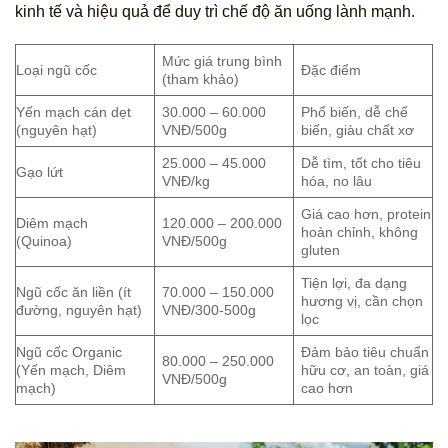
kinh tế và hiệu quả để duy trì chế độ ăn uống lành mạnh.
Mức giá trung bình
Loại ngũ cốc
Đặc điểm
(tham khảo)
Yến mạch cán dẹt
30.000 – 60.000
Phổ biến, dễ chế
(nguyên hạt)
VNĐ/500g
biến, giàu chất xơ
25.000 – 45.000
Dễ tìm, tốt cho tiêu
Gạo lứt
VNĐ/kg
hóa, no lâu
Giá cao hơn, protein
Diêm mạch
120.000 – 200.000
hoàn chỉnh, không
(Quinoa)
VNĐ/500g
gluten
Tiện lợi, đa dạng
Ngũ cốc ăn liền (ít
70.000 – 150.000
hương vị, cần chọn
đường, nguyên hạt)
VNĐ/300-500g
lọc
Ngũ cốc Organic
Đảm bảo tiêu chuẩn
80.000 – 250.000
(Yến mạch, Diêm
hữu cơ, an toàn, giá
VNĐ/500g
mạch)
cao hơn