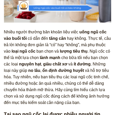
Nhiều người thường băn khoăn liệu việc
uống ngũ cốc
vào buổi tối
có dẫn đến
tăng cân
hay không. Thực tế, câu
trả lời không đơn giản là “có” hay “không”, mà phụ thuộc
vào
loại ngũ cốc
bạn chọn và
lượng tiêu thụ
. Ngũ cốc có
thể là một lựa chọn
lành mạnh
cho bữa tối nếu bạn chọn
các loại
nguyên hạt
,
giàu chất xơ
và
ít đường
. Những
loại này giúp
no lâu
,
ổn định đường huyết
và hỗ trợ tiêu
hóa. Tuy nhiên, nếu bạn tiêu thụ các loại ngũ cốc tinh chế,
nhiều đường hoặc ăn quá nhiều, chúng có thể dễ dàng
chuyển hóa thành mỡ thừa. Hãy cùng tìm hiểu cách lựa
chọn và sử dụng ngũ cốc đúng cách để không ảnh hưởng
đến mục tiêu kiểm soát cân nặng của bạn.
Tại sao ngũ cốc lại được nhiều người tin