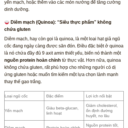
yến mạch, hoặc thêm vào các món nướng để tăng cường
dinh dưỡng.
Diêm mạch (Quinoa): “Siêu thực phẩm” không
chứa gluten
Diêm mạch, hay còn gọi là quinoa, là một loại hạt giả ngũ
cốc đang ngày càng được săn đón. Điều đặc biệt ở quinoa
là nó chứa đầy đủ 9 axit amin thiết yếu, biến nó thành một
nguồn protein hoàn chỉnh
từ thực vật. Hơn nữa, quinoa
không chứa gluten, rất phù hợp cho những người có dị
ứng gluten hoặc muốn tìm kiếm một lựa chọn lành mạnh
thay thế gạo trắng.
Loại ngũ cốc
Đặc điểm
Lợi ích nổi bật
Giảm cholesterol,
Giàu beta-glucan,
Yến mạch
ổn định đường
linh hoạt
huyết, no lâu
Nguồn protein tốt,
Diêm mạch
Protein hoàn chỉnh,