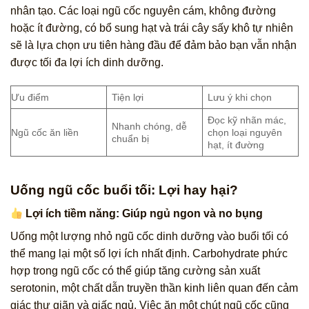
nhân tạo. Các loại ngũ cốc nguyên cám, không đường
hoặc ít đường, có bổ sung hạt và trái cây sấy khô tự nhiên
sẽ là lựa chọn ưu tiên hàng đầu để đảm bảo bạn vẫn nhận
được tối đa lợi ích dinh dưỡng.
Ưu điểm
Tiện lợi
Lưu ý khi chọn
Đọc kỹ nhãn mác,
Nhanh chóng, dễ
Ngũ cốc ăn liền
chọn loại nguyên
chuẩn bị
hạt, ít đường
Uống ngũ cốc buổi tối: Lợi hay hại?
Lợi ích tiềm năng: Giúp ngủ ngon và no bụng
Uống một lượng nhỏ ngũ cốc dinh dưỡng vào buổi tối có
thể mang lại một số lợi ích nhất định. Carbohydrate phức
hợp trong ngũ cốc có thể giúp tăng cường sản xuất
serotonin, một chất dẫn truyền thần kinh liên quan đến cảm
giác thư giãn và giấc ngủ. Việc ăn một chút ngũ cốc cũng