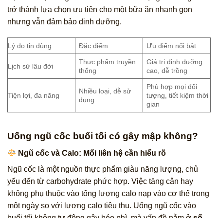
trở thành lựa chọn ưu tiên cho một bữa ăn nhanh gọn
nhưng vẫn đảm bảo dinh dưỡng.
Lý do tin dùng
Đặc điểm
Ưu điểm nổi bật
Thực phẩm truyền
Giá trị dinh dưỡng
Lịch sử lâu đời
thống
cao, dễ trồng
Phù hợp mọi đối
Nhiều loại, dễ sử
Tiện lợi, đa năng
tượng, tiết kiệm thời
dụng
gian
Uống ngũ cốc buổi tối có gây mập không?
Ngũ cốc và Calo: Mối liên hệ cần hiểu rõ
Ngũ cốc là một nguồn thực phẩm giàu năng lượng, chủ
yếu đến từ carbohydrate phức hợp. Việc tăng cân hay
không phụ thuộc vào tổng lượng calo nạp vào cơ thể trong
một ngày so với lượng calo tiêu thụ. Uống ngũ cốc vào
buổi tối không tự động gây béo phì, mà vấn đề nằm ở
số