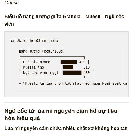
Muesli.
Biểu đồ năng lượng giữa Granola – Muesli – Ngũ cốc
viên
cssSao chépChỉnh sửa
Năng lượng (kcal/100g)

┌──────────────────────────────┐

│ Granola nướng     ████████ 430 │  

│ Muesli thô         █████     310 │  

│ Ngũ cốc viên ngọt  █████████ 480 │  

└──────────────────────────────┘

Ngũ cốc từ lúa mì nguyên cám hỗ trợ tiêu
hóa hiệu quả
Lúa mì nguyên cám chứa nhiều chất xơ không hòa tan