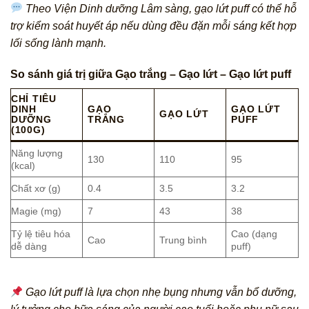
Theo Viện Dinh dưỡng Lâm sàng, gạo lứt puff có thể hỗ
trợ kiểm soát huyết áp nếu dùng đều đặn mỗi sáng kết hợp
lối sống lành mạnh.
So sánh giá trị giữa Gạo trắng – Gạo lứt – Gạo lứt puff
CHỈ TIÊU
DINH
GẠO
GẠO LỨT
GẠO LỨT
DƯỠNG
TRẮNG
PUFF
(100G)
Năng lượng
130
110
95
(kcal)
Chất xơ (g)
0.4
3.5
3.2
Magie (mg)
7
43
38
Tỷ lệ tiêu hóa
Cao (dạng
Cao
Trung bình
dễ dàng
puff)
Gạo lứt puff là lựa chọn nhẹ bụng nhưng vẫn bổ dưỡng,