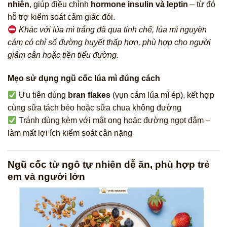
nhiên
, giúp điều chỉnh
hormone insulin và leptin
– từ đó
hỗ trợ kiểm soát cảm giác đói.
Khác với lúa mì trắng đã qua tinh chế, lúa mì nguyên
cám có chỉ số đường huyết thấp hơn, phù hợp cho người
giảm cân hoặc tiền tiểu đường.
Mẹo sử dụng ngũ cốc lúa mì đúng cách
Ưu tiên dùng
bran flakes
(vụn cám lúa mì ép), kết hợp
cùng sữa tách béo hoặc sữa chua không đường
Tránh dùng kèm với mật ong hoặc đường ngọt đậm –
làm mất lợi ích kiểm soát cân nặng
Ngũ cốc từ ngô tự nhiên dễ ăn, phù hợp trẻ
em và người lớn