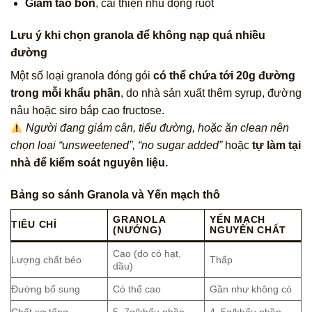
Giảm táo bón
, cải thiện nhu động ruột
Lưu ý khi chọn granola để không nạp quá nhiều
đường
Một số loại granola đóng gói
có thể chứa tới 20g đường
trong mỗi khẩu phần
, do nhà sản xuất thêm syrup, đường
nâu hoặc siro bắp cao fructose.
Người đang giảm cân, tiểu đường, hoặc ăn clean nên
chọn loại “unsweetened”, “no sugar added”
hoặc
tự làm tại
nhà để kiểm soát nguyên liệu.
Bảng so sánh Granola và Yến mạch thô
GRANOLA
YẾN MẠCH
TIÊU CHÍ
(NƯỚNG)
NGUYÊN CHẤT
Cao (do có hạt,
Lượng chất béo
Thấp
dầu)
Đường bổ sung
Có thể cao
Gần như không có
Chất xơ tổng
5–7g/khẩu phần
4–5g/khẩu phần