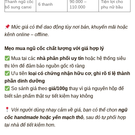
Thanh ngũ cốc
90.000 –
Tiện lợi cho
6 thanh
bổ sung canxi
110.000
phụ nữ bầu
Mức giá có thể dao động tùy nơi bán, khuyến mãi hoặc
kênh online – offline.
Mẹo mua ngũ cốc chất lượng với giá hợp lý
Mua tại các
nhà phân phối uy tín
hoặc hệ thống siêu
thị lớn để đảm bảo nguồn gốc rõ ràng
Ưu tiên
loại có chứng nhận hữu cơ, ghi rõ tỉ lệ thành
phần dinh dưỡng
So sánh giá theo
giá/100g
thay vì giá nguyên hộp để
biết sản phẩm thật sự tiết kiệm hay không
Với người dùng nhạy cảm về giá, bạn có thể chọn
ngũ
cốc handmade hoặc yến mạch thô
, sau đó tự phối hợp
tại nhà để tiết kiệm hơn.