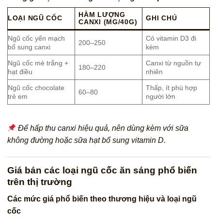
HÀM LƯỢNG
LOẠI NGŨ CỐC
GHI CHÚ
CANXI (MG/40G)
Ngũ cốc yến mạch
Có vitamin D3 đi
200–250
bổ sung canxi
kèm
Ngũ cốc mè trắng +
Canxi từ nguồn tự
180–220
hạt điều
nhiên
Ngũ cốc chocolate
Thấp, ít phù hợp
60–80
trẻ em
người lớn
Để hấp thu canxi hiệu quả, nên dùng kèm với sữa
không đường hoặc sữa hạt bổ sung vitamin D.
Giá bán các loại ngũ cốc ăn sáng phổ biến
trên thị trường
Các mức giá phổ biến theo thương hiệu và loại ngũ
cốc