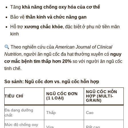
Tăng
khả năng chống oxy hóa của cơ thể
Bảo vệ
thần kinh và chức năng gan
Hỗ trợ
xương chắc khỏe
, đặc biệt ở phụ nữ tiền mãn
kinh
Theo nghiên cứu của
American Journal of Clinical
Nutrition
, người ăn ngũ cốc đa hạt thường xuyên có
nguy
cơ mắc bệnh tim thấp hơn 20%
so với người ăn ngũ cốc
tinh chế.
So sánh: Ngũ cốc đơn vs. ngũ cốc hỗn hợp
NGŨ CỐC HỖN
NGŨ CỐC ĐƠN
TIÊU CHÍ
HỢP (MULTI-
(1 LOẠI)
GRAIN)
Đa dạng dưỡng
Thấp
Cao
chất
Mức độ chống oxy
Vừa
Rất cao