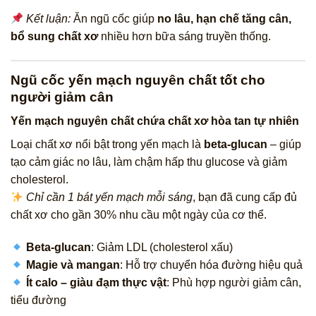
Kết luận:
Ăn ngũ cốc giúp
no lâu, hạn chế tăng cân,
bổ sung chất xơ
nhiều hơn bữa sáng truyền thống.
Ngũ cốc yến mạch nguyên chất tốt cho
người giảm cân
Yến mạch nguyên chất chứa chất xơ hòa tan tự nhiên
Loại chất xơ nổi bật trong yến mạch là
beta-glucan
– giúp
tạo cảm giác no lâu, làm chậm hấp thu glucose và giảm
cholesterol.
Chỉ cần 1 bát yến mạch mỗi sáng
, bạn đã cung cấp đủ
chất xơ cho gần 30% nhu cầu một ngày của cơ thể.
Beta-glucan
: Giảm LDL (cholesterol xấu)
Magie và mangan
: Hỗ trợ chuyển hóa đường hiệu quả
Ít calo – giàu đạm thực vật
: Phù hợp người giảm cân,
tiểu đường