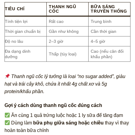
THANH NGŨ
BỮA SÁNG
TIÊU CHÍ
CỐC
TRUYỀN THỐNG
Tính tiện lợi
Rất cao
Trung bình
Thời gian chuẩn bị
Gần như không
Cần thời gian
Độ no lâu
2–3 giờ
4–5 giờ
Đa dạng dinh
Cao (nếu cân đối
Thấp (tùy loại)
dưỡng
khẩu phần)
Thanh ngũ cốc lý tưởng là loại “no sugar added”, giàu
hạt và trái cây khô, chứa ít nhất 4g chất xơ và 5g
protein/khẩu phần.
Gợi ý cách dùng thanh ngũ cốc đúng cách
Ăn cùng 1 quả trứng luộc hoặc 1 ly sữa để tăng đạm
Dùng làm
bữa phụ giữa sáng hoặc chiều
thay vì thay
hoàn toàn bữa chính