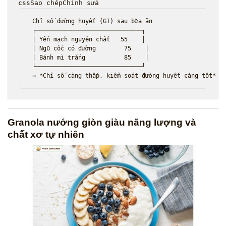
cssSao chépChỉnh sửa
Chỉ số đường huyết (GI) sau bữa ăn

┌──────────────────────────────┐

│ Yến mạch nguyên chất   55    │

│ Ngũ cốc có đường        75    │

│ Bánh mì trắng           85    │

└──────────────────────────────┘

Granola nướng giòn giàu năng lượng và
chất xơ tự nhiên