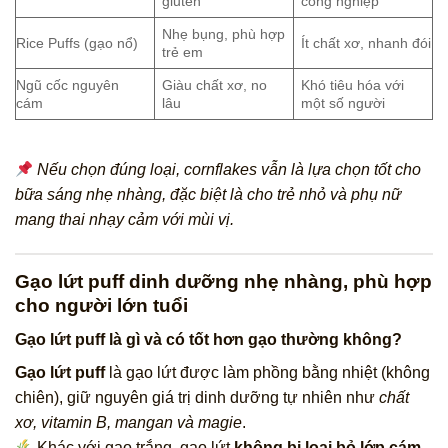
gluten
công nghiệp
Nhẹ bụng, phù hợp
Rice Puffs (gạo nổ)
Ít chất xơ, nhanh đói
trẻ em
Ngũ cốc nguyên
Giàu chất xơ, no
Khó tiêu hóa với
cám
lâu
một số người
Nếu chọn đúng loại, cornflakes vẫn là lựa chọn tốt cho
bữa sáng nhẹ nhàng, đặc biệt là cho trẻ nhỏ và phụ nữ
mang thai nhạy cảm với mùi vị.
Gạo lứt puff dinh dưỡng nhẹ nhàng, phù hợp
cho người lớn tuổi
Gạo lứt puff là gì và có tốt hơn gạo thường không?
Gạo lứt puff
là gạo lứt được làm phồng bằng nhiệt (không
chiên), giữ nguyên giá trị dinh dưỡng tự nhiên như
chất
xơ, vitamin B, mangan và magie
.
Khác với gạo trắng, gạo lứt
không bị loại bỏ lớp cám