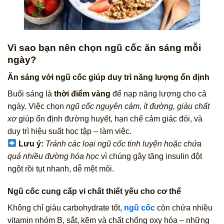
Vì sao bạn nên chọn ngũ cốc ăn sáng mỗi
ngày?
Ăn sáng với ngũ cốc giúp duy trì năng lượng ổn định
Buổi sáng là
thời điểm vàng
để nạp năng lượng cho cả
ngày. Việc chọn
ngũ cốc nguyên cám, ít đường, giàu chất
xơ
giúp ổn định đường huyết, hạn chế cảm giác đói, và
duy trì hiệu suất học tập – làm việc.
Lưu ý:
Tránh các loại ngũ cốc tinh luyện hoặc chứa
quá nhiều đường hóa học
vì chúng gây tăng insulin đột
ngột rồi tụt nhanh, dễ mệt mỏi.
Ngũ cốc cung cấp vi chất thiết yếu cho cơ thể
Không chỉ giàu carbohydrate tốt,
ngũ cốc
còn chứa nhiều
vitamin nhóm B, sắt, kẽm và chất chống oxy hóa – những