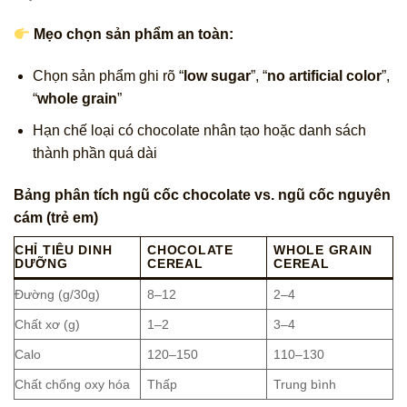
Mẹo chọn sản phẩm an toàn:
Chọn sản phẩm ghi rõ “
low sugar
”, “
no artificial color
”,
“
whole grain
”
Hạn chế loại có chocolate nhân tạo hoặc danh sách
thành phần quá dài
Bảng phân tích ngũ cốc chocolate vs. ngũ cốc nguyên
cám (trẻ em)
CHỈ TIÊU DINH
CHOCOLATE
WHOLE GRAIN
DƯỠNG
CEREAL
CEREAL
Đường (g/30g)
8–12
2–4
Chất xơ (g)
1–2
3–4
Calo
120–150
110–130
Chất chống oxy hóa
Thấp
Trung bình