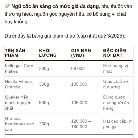
Ngũ cốc ăn sáng có mức giá đa dạng
, phụ thuộc vào
thương hiệu, nguồn gốc nguyên liệu, có bổ sung vi chất
hay không.
Dưới đây là bảng giá tham khảo (cập nhật quý 3/2025):
TÊN SẢN
KHỐI
GIÁ BÁN
ĐẶC ĐIỂM
PHẨM
LƯỢNG
(VNĐ)
NỔI BẬT
Kellogg’s Corn
Nhẹ bụng, vị
300g
89.000
Flakes
nhạt
Nestlé Fitness
Giàu chất xơ,
350g
135.000
Granola
ít đường
Quaker Yến
Dùng được
mạch nguyên
500g
105.000
cho người ăn
chất
kiêng
Granola
120.000 –
Hạt cao cấp, ít
handmade cao
250g
180.000
phụ gia
cấp