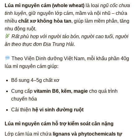
Lúa mì nguyên cám (whole wheat)
là loại
ngũ cốc chưa
tinh luyện
, giữ nguyên lớp cám, mầm và nội nhũ – chứa
nhiều
chất xơ không hòa tan
, giúp làm mềm phân, tăng
nhu động ruột.
Rất phù hợp với người táo bón, người cao tuổi, người
ăn theo thực đơn Địa Trung Hải.
Theo Viện Dinh dưỡng Việt Nam, mỗi khẩu phần 40g
lúa mì nguyên cám giúp:
Bổ sung 4–5g chất xơ
Cung cấp
vitamin B6, kẽm, magie
cho quá trình
chuyển hóa
Cải thiện
hệ vi sinh đường ruột
Lúa mì nguyên cám hỗ trợ kiểm soát cân nặng
Lớp cám lúa mì chứa
lignans và phytochemicals tự