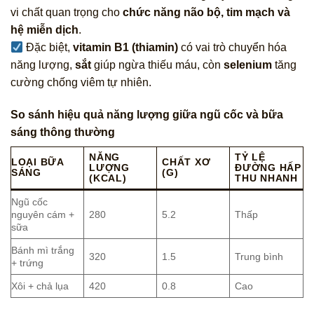
vi chất quan trọng cho
chức năng não bộ, tim mạch và
hệ miễn dịch
.
Đặc biệt,
vitamin B1 (thiamin)
có vai trò chuyển hóa
năng lượng,
sắt
giúp ngừa thiếu máu, còn
selenium
tăng
cường chống viêm tự nhiên.
So sánh hiệu quả năng lượng giữa ngũ cốc và bữa
sáng thông thường
NĂNG
TỶ LỆ
LOẠI BỮA
CHẤT XƠ
LƯỢNG
ĐƯỜNG HẤP
SÁNG
(G)
(KCAL)
THU NHANH
Ngũ cốc
nguyên cám +
280
5.2
Thấp
sữa
Bánh mì trắng
320
1.5
Trung bình
+ trứng
Xôi + chả lụa
420
0.8
Cao