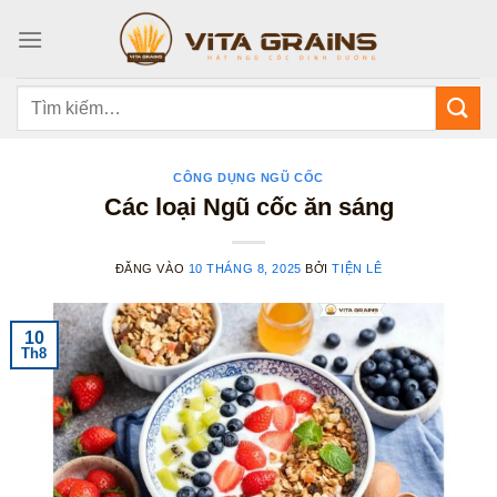
Bỏ
qua
nội
dung
Tìm
kiếm:
CÔNG DỤNG NGŨ CỐC
Các loại Ngũ cốc ăn sáng
ĐĂNG VÀO
10 THÁNG 8, 2025
BỞI
TIỆN LÊ
10
Th8