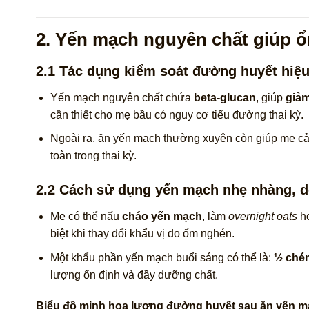
2. Yến mạch nguyên chất giúp 
2.1 Tác dụng kiểm soát đường huyết hiệ
Yến mạch nguyên chất chứa
beta‑glucan
, giúp
giả
cần thiết cho mẹ bầu có nguy cơ tiểu đường thai kỳ.
Ngoài ra, ăn yến mạch thường xuyên còn giúp mẹ c
toàn trong thai kỳ.
2.2 Cách sử dụng yến mạch nhẹ nhàng, d
Mẹ có thể nấu
cháo yến mạch
, làm
overnight oats
ho
biệt khi thay đổi khẩu vị do ốm nghén.
Một khẩu phần yến mạch buổi sáng có thể là:
½ chén
lượng ổn định và đầy dưỡng chất.
Biểu đồ minh hoạ lượng đường huyết sau ăn yến mạ