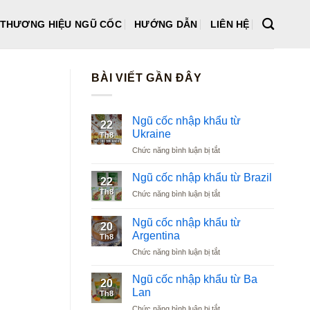
THƯƠNG HIỆU NGŨ CỐC
HƯỚNG DẪN
LIÊN HỆ
BÀI VIẾT GẦN ĐÂY
Ngũ cốc nhập khẩu từ
22
Ukraine
Th8
ở
Chức năng bình luận bị tắt
Ngũ
cốc
Ngũ cốc nhập khẩu từ Brazil
22
nhập
Th8
ở
Chức năng bình luận bị tắt
khẩu
Ngũ
từ
cốc
Ukraine
Ngũ cốc nhập khẩu từ
20
nhập
Argentina
Th8
khẩu
ở
Chức năng bình luận bị tắt
từ
Ngũ
Brazil
cốc
Ngũ cốc nhập khẩu từ Ba
20
nhập
Lan
Th8
khẩu
ở
Chức năng bình luận bị tắt
từ