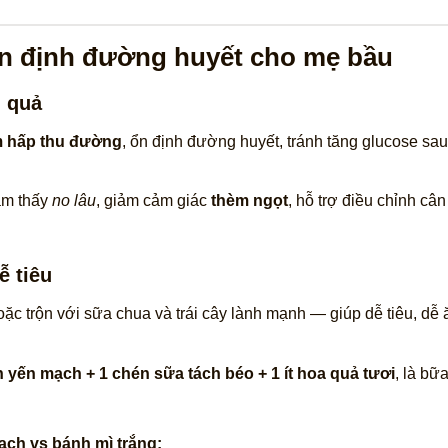
ổn định đường huyết cho mẹ bầu
u quả
m hấp thu đường
, ổn định đường huyết, tránh tăng glucose sau
ảm thấy
no lâu
, giảm cảm giác
thèm ngọt
, hỗ trợ điều chỉnh câ
ễ tiêu
ặc trộn với sữa chua và trái cây lành mạnh — giúp dễ tiêu, dễ 
 yến mạch + 1 chén sữa tách béo + 1 ít hoa quả tươi
, là bữ
ch vs bánh mì trắng: