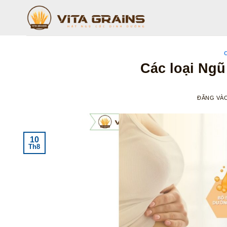
Bỏ
qua
nội
dung
Các loại Ngũ
ĐĂNG VÀ
10
Th8