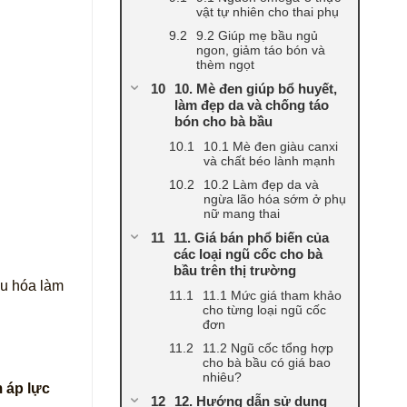
vật tự nhiên cho thai phụ
9.2 Giúp mẹ bầu ngủ
ngon, giảm táo bón và
thèm ngọt
10. Mè đen giúp bổ huyết,
làm đẹp da và chống táo
bón cho bà bầu
10.1 Mè đen giàu canxi
và chất béo lành mạnh
10.2 Làm đẹp da và
ngừa lão hóa sớm ở phụ
nữ mang thai
11. Giá bán phổ biến của
các loại ngũ cốc cho bà
bầu trên thị trường
iêu hóa làm
11.1 Mức giá tham khảo
cho từng loại ngũ cốc
đơn
11.2 Ngũ cốc tổng hợp
cho bà bầu có giá bao
nhiêu?
 áp lực
12. Hướng dẫn sử dụng