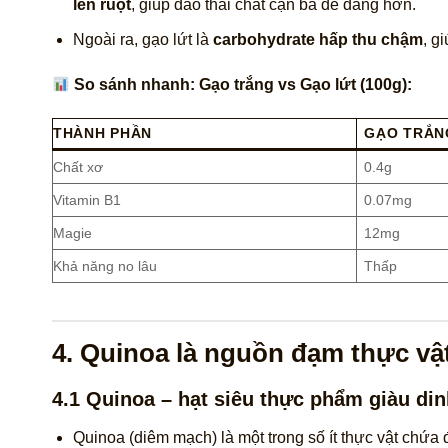
lên ruột
, giúp đào thải chất cặn bã dễ dàng hơn.
Ngoài ra, gạo lứt là
carbohydrate hấp thu chậm
, g
So sánh nhanh: Gạo trắng vs Gạo lứt (100g):
THÀNH PHẦN
GẠO TRẮN
Chất xơ
0.4g
Vitamin B1
0.07mg
Magie
12mg
Khả năng no lâu
Thấp
4. Quinoa là nguồn đạm thực vậ
4.1 Quinoa – hạt siêu thực phẩm giàu di
Quinoa (diêm mạch) là một trong số ít thực vật chứa