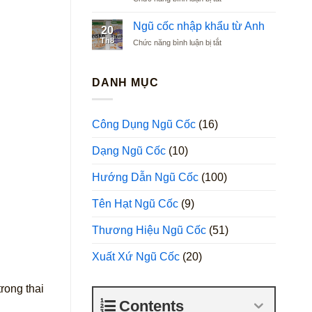
Ngũ
Argentina
cốc
Ngũ cốc nhập khẩu từ Anh
20
nhập
Th8
ở
Chức năng bình luận bị tắt
khẩu
Ngũ
từ
cốc
Ba
nhập
DANH MỤC
Lan
khẩu
từ
Anh
Công Dụng Ngũ Cốc
(16)
Dạng Ngũ Cốc
(10)
Hướng Dẫn Ngũ Cốc
(100)
Tên Hạt Ngũ Cốc
(9)
Thương Hiệu Ngũ Cốc
(51)
Xuất Xứ Ngũ Cốc
(20)
rong thai
Contents