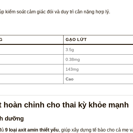
iúp kiểm soát cảm giác đói và duy trì cân nặng hợp lý.
G
GẠO LỨT
3.5g
0.38mg
143mg
Cao
t hoàn chỉnh cho thai kỳ khỏe mạnh
nh dưỡng
 đủ
9 loại axit amin thiết yếu
, giúp xây dựng tế bào cho cả mẹ và