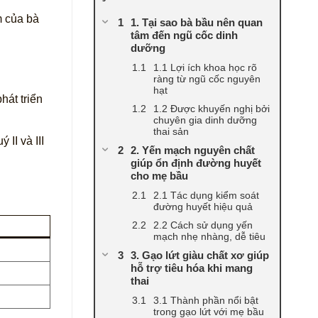
m của bà
1. Tại sao bà bầu nên quan
tâm đến ngũ cốc dinh
dưỡng
1.1 Lợi ích khoa học rõ
ràng từ ngũ cốc nguyên
hạt
hát triển
1.2 Được khuyến nghị bởi
chuyên gia dinh dưỡng
thai sản
II và III
2. Yến mạch nguyên chất
giúp ổn định đường huyết
cho mẹ bầu
2.1 Tác dụng kiểm soát
đường huyết hiệu quả
2.2 Cách sử dụng yến
mạch nhẹ nhàng, dễ tiêu
3. Gạo lứt giàu chất xơ giúp
hỗ trợ tiêu hóa khi mang
thai
3.1 Thành phần nổi bật
trong gạo lứt với mẹ bầu