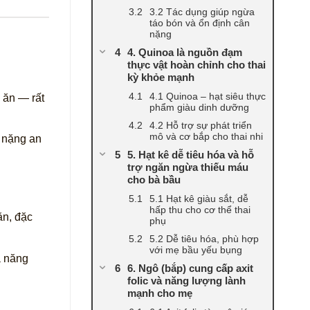
3.2 Tác dụng giúp ngừa
táo bón và ổn định cân
nặng
4. Quinoa là nguồn đạm
thực vật hoàn chỉnh cho thai
kỳ khỏe mạnh
4.1 Quinoa – hạt siêu thực
 ăn — rất
phẩm giàu dinh dưỡng
4.2 Hỗ trợ sự phát triển
mô và cơ bắp cho thai nhi
n nặng an
5. Hạt kê dễ tiêu hóa và hỗ
trợ ngăn ngừa thiếu máu
cho bà bầu
5.1 Hạt kê giàu sắt, dễ
hấp thu cho cơ thể thai
ăn, đặc
phụ
5.2 Dễ tiêu hóa, phù hợp
với mẹ bầu yếu bụng
a năng
6. Ngô (bắp) cung cấp axit
folic và năng lượng lành
mạnh cho mẹ