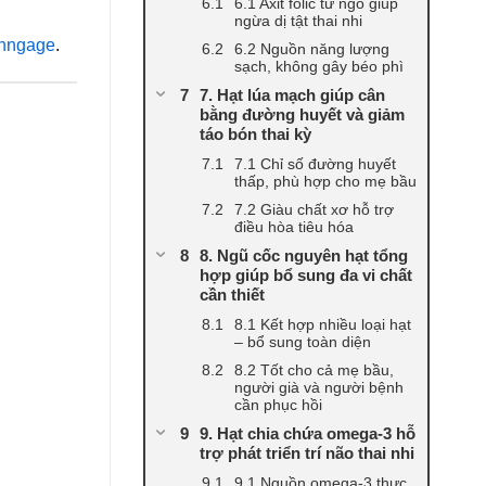
6.1 Axit folic từ ngô giúp
ngừa dị tật thai nhi
nngage
.
6.2 Nguồn năng lượng
sạch, không gây béo phì
7. Hạt lúa mạch giúp cân
bằng đường huyết và giảm
táo bón thai kỳ
7.1 Chỉ số đường huyết
thấp, phù hợp cho mẹ bầu
7.2 Giàu chất xơ hỗ trợ
điều hòa tiêu hóa
8. Ngũ cốc nguyên hạt tổng
hợp giúp bổ sung đa vi chất
cần thiết
8.1 Kết hợp nhiều loại hạt
– bổ sung toàn diện
8.2 Tốt cho cả mẹ bầu,
người già và người bệnh
cần phục hồi
9. Hạt chia chứa omega-3 hỗ
trợ phát triển trí não thai nhi
9.1 Nguồn omega-3 thực