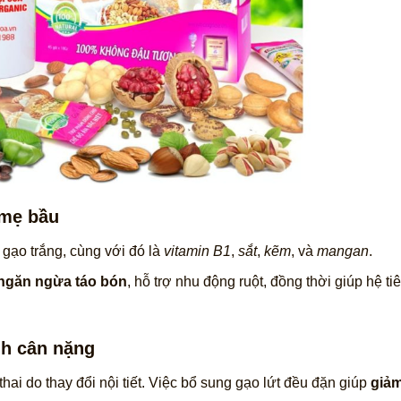
 mẹ bầu
 gạo trắng, cùng với đó là
vitamin B1
,
sắt
,
kẽm
, và
mangan
.
ngăn ngừa táo bón
, hỗ trợ nhu động ruột, đồng thời giúp hệ t
nh cân nặng
hai do thay đổi nội tiết. Việc bổ sung gạo lứt đều đặn giúp
giảm