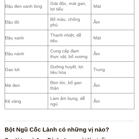
Giải độc, mát gan,
Đậu đen xanh lòng
Mát
lợi tiểu
Bổ máu, chống
Đậu đỏ
Ấm
phù
Thanh nhiệt, dễ
Đậu xanh
Mát
tiêu
Cung cấp đạm
Đậu nành
Ấm
thực vật, bổ xương
Dưỡng huyết, lợi
Gạo lứt
Trung
tiêu hóa
Đen tóc, bổ gan
Mè đen
Ấm
thận
Làm ấm bụng, dễ
Kê vàng
Ấm
ngủ
Bột Ngũ Cốc Lành có những vị nào?