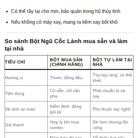
Có thể rây lại cho mịn, bảo quản trong hũ thủy tinh
Nếu không có máy xay, mang ra tiệm xay bột khô
So sánh Bột Ngũ Cốc Lành mua sẵn và làm
tại nhà
BỘT MUA SẴN
BỘT TỰ LÀM TẠI
TIÊU CHÍ
(CHÍNH HÃNG)
NHÀ
Tùy tay rang, có thể
Hương vị
Thơm, đồng đều
khét
Có sẵn, chỉ cần
Phải chuẩn bị và
Tiện dụng
pha
xay
Kiểm định, đóng
Vệ sinh an toàn
Phụ thuộc tay nghề
gói kỹ
Hợp lý khi mua
Rẻ hơn nhưng tốn
Giá thành
combo
công
Đảm bảo đủ các
Dễ thiếu hạt nếu