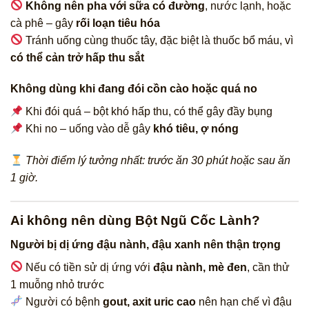
Không nên pha với sữa có đường
, nước lạnh, hoặc
cà phê – gây
rối loạn tiêu hóa
Tránh uống cùng thuốc tây, đặc biệt là thuốc bổ máu, vì
có thể cản trở hấp thu sắt
Không dùng khi đang đói cồn cào hoặc quá no
Khi đói quá – bột khó hấp thu, có thể gây đầy bụng
Khi no – uống vào dễ gây
khó tiêu, ợ nóng
Thời điểm lý tưởng nhất: trước ăn 30 phút hoặc sau ăn
1 giờ.
Ai không nên dùng Bột Ngũ Cốc Lành?
Người bị dị ứng đậu nành, đậu xanh nên thận trọng
Nếu có tiền sử dị ứng với
đậu nành, mè đen
, cần thử
1 muỗng nhỏ trước
Người có bệnh
gout, axit uric cao
nên hạn chế vì đậu