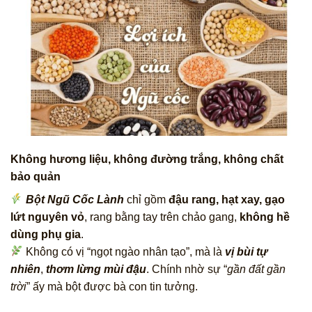
Không hương liệu, không đường trắng, không chất
bảo quản
Bột Ngũ Cốc Lành
chỉ gồm
đậu rang, hạt xay, gạo
lứt nguyên vỏ
, rang bằng tay trên chảo gang,
không hề
dùng phụ gia
.
Không có vị “ngọt ngào nhân tạo”, mà là
vị bùi tự
nhiên
,
thơm lừng mùi đậu
. Chính nhờ sự “
gần đất gần
trời
” ấy mà bột được bà con tin tưởng.