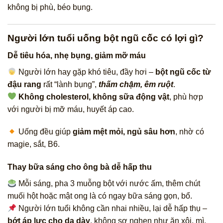
không bị phù, béo bụng.
Người lớn tuổi uống bột ngũ cốc có lợi gì?
Dễ tiêu hóa, nhẹ bụng, giảm mỡ máu
Người lớn hay gặp khó tiêu, đầy hơi –
bột ngũ cốc từ
đậu rang
rất “lành bụng”,
thấm chậm, êm ruột
.
Không cholesterol, không sữa động vật
, phù hợp
với người bị mỡ máu, huyết áp cao.
Uống đều giúp
giảm mệt mỏi, ngủ sâu hơn
, nhờ có
magie, sắt, B6.
Thay bữa sáng cho ông bà dễ hấp thu
Mỗi sáng, pha 3 muỗng bột với nước ấm, thêm chút
muối hột hoặc mật ong là có ngay bữa sáng gọn, bổ.
Người lớn tuổi không cần nhai nhiều, lại dễ hấp thụ –
bớt áp lực cho dạ dày
, không sợ nghẹn như ăn xôi, mì.