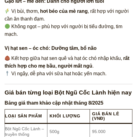
Gạo lứt – mè đen: Dành cho người lớn tuổi
Vị bùi, thơm,
hơi béo của mè rang
, rất hợp với người
cần ăn thanh đạm.
Không ngọt – phù hợp với người bị tiểu đường, tim
mạch.
Vị hạt sen – óc chó: Dưỡng tâm, bổ não
Kết hợp giữa hạt sen quê và hạt óc chó nhập khẩu,
rất
thích hợp cho mẹ bầu, người mất ngủ
.
Vị ngậy, dễ pha với sữa hạt hoặc yến mạch.
Giá bán từng loại Bột Ngũ Cốc Lành hiện nay
Bảng giá tham khảo cập nhật tháng 8/2025
GIÁ BÁN LẺ
LOẠI SẢN PHẨM
KHỐI LƯỢNG
(VNĐ)
Bột Ngũ Cốc Lành –
500g
95.000
truyền thống