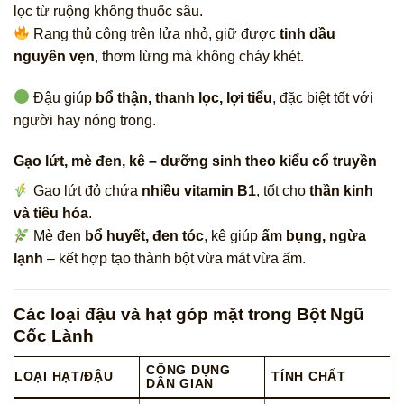
lọc từ ruộng không thuốc sâu.
Rang thủ công trên lửa nhỏ, giữ được
tinh dầu
nguyên vẹn
, thơm lừng mà không cháy khét.
Đậu giúp
bổ thận, thanh lọc, lợi tiểu
, đặc biệt tốt với
người hay nóng trong.
Gạo lứt, mè đen, kê – dưỡng sinh theo kiểu cổ truyền
Gạo lứt đỏ chứa
nhiều vitamin B1
, tốt cho
thần kinh
và tiêu hóa
.
Mè đen
bổ huyết, đen tóc
, kê giúp
ấm bụng, ngừa
lạnh
– kết hợp tạo thành bột vừa mát vừa ấm.
Các loại đậu và hạt góp mặt trong Bột Ngũ
Cốc Lành
CÔNG DỤNG
LOẠI HẠT/ĐẬU
TÍNH CHẤT
DÂN GIAN