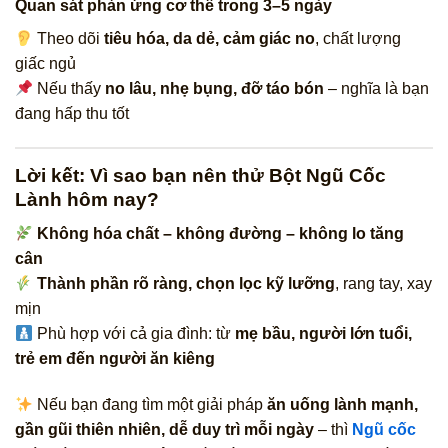
Quan sát phản ứng cơ thể trong 3–5 ngày
Theo dõi
tiêu hóa, da dẻ, cảm giác no
, chất lượng
giấc ngủ
Nếu thấy
no lâu, nhẹ bụng, đỡ táo bón
– nghĩa là bạn
đang hấp thu tốt
Lời kết: Vì sao bạn nên thử Bột Ngũ Cốc
Lành hôm nay?
Không hóa chất – không đường – không lo tăng
cân
Thành phần rõ ràng, chọn lọc kỹ lưỡng
, rang tay, xay
mịn
Phù hợp với cả gia đình: từ
mẹ bầu, người lớn tuổi,
trẻ em đến người ăn kiêng
Nếu bạn đang tìm một giải pháp
ăn uống lành mạnh,
gần gũi thiên nhiên, dễ duy trì mỗi ngày
– thì
Ngũ cốc