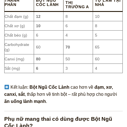
THÀNH
BỘT NGŨ
TỰ LÀM TẠI
THỊ
PHẦN
CỐC LÀNH
NHÀ
TRƯỜNG A
Chất đạm (g)
12
8
10
Chất xơ (g)
10
6
8
Chất béo (g)
6
4
5
Carbohydrate
60
70
65
(g)
Canxi (mg)
80
50
60
Sắt (mg)
6
3
4
Kết luận:
Bột Ngũ Cốc Lành
cao hơn về
đạm, xơ,
canxi, sắt
, thấp hơn về tinh bột – rất phù hợp cho người
ăn uống lành mạnh
.
Phụ nữ mang thai có dùng được Bột Ngũ
Cốc Lành?