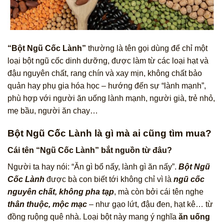
“Bột Ngũ Cốc Lành”
thường là tên gọi dùng để chỉ một
loại bột ngũ cốc dinh dưỡng, được làm từ các loại hạt và
đậu nguyên chất, rang chín và xay mịn, không chất bảo
quản hay phụ gia hóa học – hướng đến sự “lành mạnh”,
phù hợp với người ăn uống lành mạnh, người già, trẻ nhỏ,
mẹ bầu, người ăn chay…
Bột Ngũ Cốc Lành là gì mà ai cũng tìm mua?
Cái tên “Ngũ Cốc Lành” bắt nguồn từ đâu?
Người ta hay nói: “Ăn gì bổ nấy, lành gì ăn nấy”.
Bột Ngũ
Cốc Lành
được bà con biết tới không chỉ vì là
ngũ cốc
nguyên chất, không pha tạp
, mà còn bởi cái tên nghe
thân thuộc, mộc mạc
– như gạo lứt, đậu đen, hạt kê… từ
đồng ruộng quê nhà. Loại bột này mang ý nghĩa
ăn uống