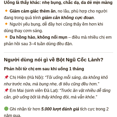
Uống là thấy khác: nhẹ bụng, chắc dạ, da dẻ mịn màng
Giảm cảm giác thèm ăn
, no lâu, phù hợp cho người
đang trong quá trình
giảm cân không cực đoan
.
Người yếu bụng, dễ đầy hơi cũng thấy êm hơn khi
dùng thay cơm sáng.
Da hồng hào, không nổi mụn
– điều mà nhiều chị em
phản hồi sau 3–4 tuần dùng đều đặn.
Người dùng nói gì về Bột Ngũ Cốc Lành?
Phản hồi từ chị em sau khi uống 1 tháng
Chị Hiền (Hà Nội):
“Tôi uống mỗi sáng, da không khô
như trước nữa, mà bụng nhẹ, đi tiêu cũng đều hơn.”
Em Mai (sinh viên Đà Lạt):
“Trước ăn vặt nhiều dễ tăng
cân, giờ uống bột là thấy không đói, mà vẫn khỏe.”
Ghi nhận từ hơn
5.000 lượt đánh giá
tích cực trong 2
năm qua.