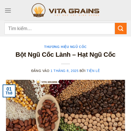
Bỏ
qua
nội
dung
Tìm
kiếm:
THƯƠNG HIỆU NGŨ CỐC
Bột Ngũ Cốc Lành – Hạt Ngũ Cốc
ĐĂNG VÀO
1 THÁNG 8, 2025
BỞI
TIỆN LÊ
01
Th8