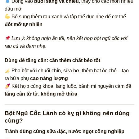
Uống vào
buổi sáng và chiều
, thay cho các món nhiều
dầu mỡ
Bổ sung thêm rau xanh và tập thể dục nhẹ để cơ thể
đốt mỡ tự nhiên
Lưu ý: không nhịn ăn tối, nên kết hợp bột ngũ cốc với
rau củ và đạm nhẹ.
Dùng để tăng cân: cần thêm chất béo tốt
Pha bột với chuối chín, sữa bơ, thêm hạt óc chó – tạo
ra bữa phụ
cao năng lượng
Kết hợp cùng khoai lang luộc, bánh mì nguyên cám để
tăng cân từ từ, không mỡ thừa
Bột Ngũ Cốc Lành có kỵ gì không nên dùng
cùng?
Tránh dùng cùng sữa đặc, nước ngọt công nghiệp