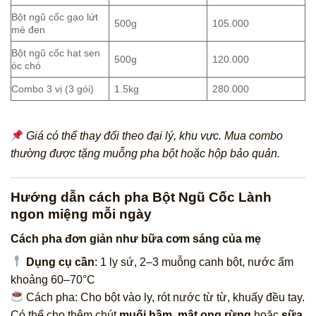
Bột ngũ cốc gạo lứt
500g
105.000
mè đen
Bột ngũ cốc hạt sen
500g
120.000
óc chó
Combo 3 vị (3 gói)
1.5kg
280.000
Giá có thể thay đổi theo đại lý, khu vực. Mua combo
thường được tặng muỗng pha bột hoặc hộp bảo quản.
Hướng dẫn cách pha Bột Ngũ Cốc Lành
ngon miệng mỗi ngày
Cách pha đơn giản như bữa cơm sáng của mẹ
Dụng cụ cần
: 1 ly sứ, 2–3 muỗng canh bột, nước ấm
khoảng 60–70°C
Cách pha: Cho bột vào ly, rót nước từ từ, khuấy đều tay.
Có thể cho thêm chút
muối hầm
,
mật ong rừng
hoặc
sữa