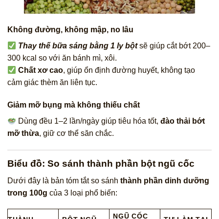
Không đường, không mập, no lâu
Thay thế bữa sáng bằng 1 ly bột
sẽ giúp cắt bớt 200–
300 kcal so với ăn bánh mì, xôi.
Chất xơ cao
, giúp ổn định đường huyết, không tạo
cảm giác thèm ăn liên tục.
Giảm mỡ bụng mà không thiếu chất
Dùng đều 1–2 lần/ngày giúp tiêu hóa tốt,
đào thải bớt
mỡ thừa
, giữ cơ thể săn chắc.
Biểu đồ: So sánh thành phần bột ngũ cốc
Dưới đây là bản tóm tắt so sánh
thành phần dinh dưỡng
trong 100g
của 3 loại phổ biến:
NGŨ CỐC