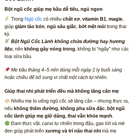
Bột ngũ cốc giúp mẹ bầu dễ tiêu, ngủ ngon
Trong
Ngũ cốc
có nhiều
chất xơ
,
vitamin B1
,
magie
,
giúp
giảm táo bón
,
ngủ sâu giấc
,
bớt mệt mỏi
trong thai
kỳ.
Bột Ngũ Cốc Lành không chứa đường hay hương
liệu
, nên
không gây nóng trong
, không bị “ngấy” như các
loại sữa bầu.
Mẹ bầu tháng 4–5 nên dùng mỗi ngày 1 ly buổi sáng
hoặc chiều để bổ sung vi chất một cách tự nhiên.
Giúp thai nhi phát triển đều mà không tăng cân mẹ
Nhiều mẹ lo uống ngũ cốc sẽ tăng cân – nhưng thực ra,
nếu
không thêm đường, không pha sữa đặc
,
bột ngũ
cốc lành giúp mẹ giữ dáng, thai vẫn khỏe mạnh
.
Đạm thực vật, canxi tự nhiên trong đậu, gạo lứt và mè
đen giúp phát triển
xương và trí não thai nhi
mà mẹ