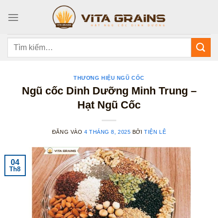
Bỏ
qua
nội
dung
Tìm
kiếm:
THƯƠNG HIỆU NGŨ CỐC
Ngũ cốc Dinh Dưỡng Minh Trung –
Hạt Ngũ Cốc
ĐĂNG VÀO
4 THÁNG 8, 2025
BỞI
TIỆN LÊ
04
Th8