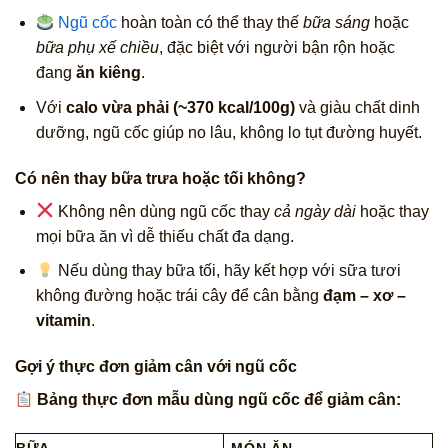
Ngũ cốc
hoàn toàn có thể thay thế
bữa sáng
hoặc
bữa phụ xế chiều
, đặc biệt với người bận rộn hoặc
đang
ăn kiêng
.
Với
calo vừa phải (~370 kcal/100g)
và giàu chất dinh
dưỡng, ngũ cốc giúp no lâu, không lo tụt đường huyết.
Có nên thay bữa trưa hoặc tối không?
Không nên dùng ngũ cốc thay
cả ngày dài
hoặc thay
mọi bữa ăn vì dễ thiếu chất đa dạng.
Nếu dùng thay bữa tối, hãy kết hợp với sữa tươi
không đường hoặc trái cây để cân bằng
đạm – xơ –
vitamin
.
Gợi ý thực đơn giảm cân với ngũ cốc
Bảng thực đơn mẫu dùng ngũ cốc để giảm cân:
BỮA
MÓN ĂN