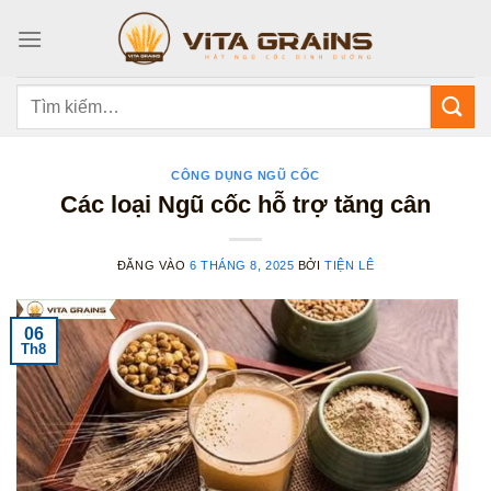
Bỏ
qua
nội
dung
Tìm
kiếm:
CÔNG DỤNG NGŨ CỐC
Các loại Ngũ cốc hỗ trợ tăng cân
ĐĂNG VÀO
6 THÁNG 8, 2025
BỞI
TIỆN LÊ
06
Th8