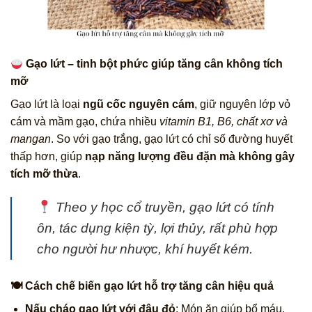
Gạo lứt – tinh bột phức giúp tăng cân không tích
mỡ
Gạo lứt là loại
ngũ cốc nguyên cám
, giữ nguyên lớp vỏ
cám và mầm gạo, chứa nhiều
vitamin B1, B6, chất xơ và
mangan
. So với gạo trắng, gạo lứt có chỉ số đường huyết
thấp hơn, giúp
nạp năng lượng đều đặn mà không gây
tích mỡ thừa
.
Theo y học cổ truyền
, gạo lứt có tính
ôn, tác dụng
kiện tỳ, lợi thủy
, rất phù hợp
cho người hư nhược, khí huyết kém.
🍽 Cách chế biến gạo lứt hỗ trợ tăng cân hiệu quả
Nấu cháo gạo lứt với đậu đỏ
: Món ăn giúp bổ máu,