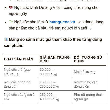
Ngũ cốc Dinh Dưỡng Việt – công thức riêng cho
người gầy
Ngũ cốc nhà làm từ
hatngucoc.vn
– đa dạng dòng
sản phẩm: cho bà bầu, trẻ em, người lớn tuổi…
Bảng so sánh mức giá tham khảo theo từng dòng
sản phẩm:
GIÁ BÁN TRUNG
ĐỐI TƯỢNG SỬ
LOẠI SẢN PHẨM
BÌNH
DỤNG
Ngũ cốc thô (gạo
30.000 –
Mọi đối tượng
lứt, kê…)
80.000đ/kg
Ngũ cốc đóng gói
150.000 –
Người gầy, vận
tăng cân
250.000đ/kg
động viên
Ngũ cốc bầu/già/trẻ
250.000 –
Phụ nữ mang thai,
em
400.000đ/kg
người già