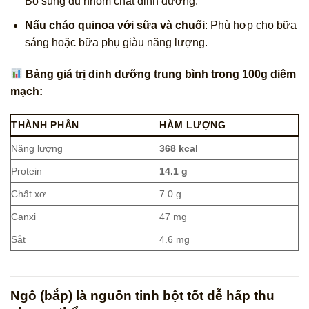
Bổ sung đủ nhóm chất dinh dưỡng.
Nấu cháo quinoa với sữa và chuối
: Phù hợp cho bữa
sáng hoặc bữa phụ giàu năng lượng.
Bảng giá trị dinh dưỡng trung bình trong 100g diêm
mạch:
THÀNH PHẦN
HÀM LƯỢNG
Năng lượng
368 kcal
Protein
14.1 g
Chất xơ
7.0 g
Canxi
47 mg
Sắt
4.6 mg
Ngô (bắp) là nguồn tinh bột tốt dễ hấp thu