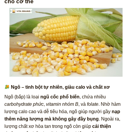
cho cơ thể
Ngô – tinh bột tự nhiên, giàu calo và chất xơ
Ngô (bắp) là loại
ngũ cốc phổ biến
, chứa nhiều
carbohydrate phức
,
vitamin nhóm B
, và
folate
. Nhờ hàm
lượng calo cao và dễ tiêu hóa, ngô giúp người gầy
nạp
thêm năng lượng mà không gây đầy bụng
. Ngoài ra,
lượng chất xơ hòa tan trong ngô còn giúp
cải thiện