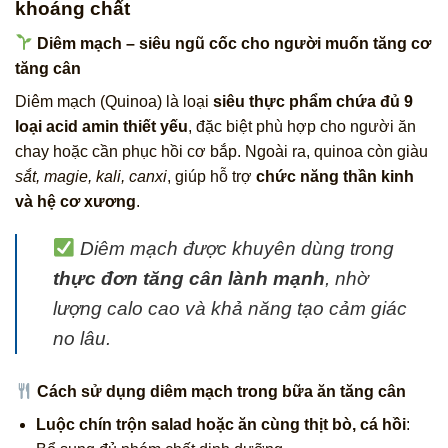
khoáng chất
Diêm mạch – siêu ngũ cốc cho người muốn tăng cơ
tăng cân
Diêm mạch (Quinoa) là loại
siêu thực phẩm chứa đủ 9
loại acid amin thiết yếu
, đặc biệt phù hợp cho người ăn
chay hoặc cần phục hồi cơ bắp. Ngoài ra, quinoa còn giàu
sắt, magie, kali, canxi
, giúp hỗ trợ
chức năng thần kinh
và hệ cơ xương
.
Diêm mạch được khuyên dùng trong
thực đơn tăng cân lành mạnh
, nhờ
lượng calo cao và khả năng tạo cảm giác
no lâu.
Cách sử dụng diêm mạch trong bữa ăn tăng cân
Luộc chín trộn salad hoặc ăn cùng thịt bò, cá hồi
: