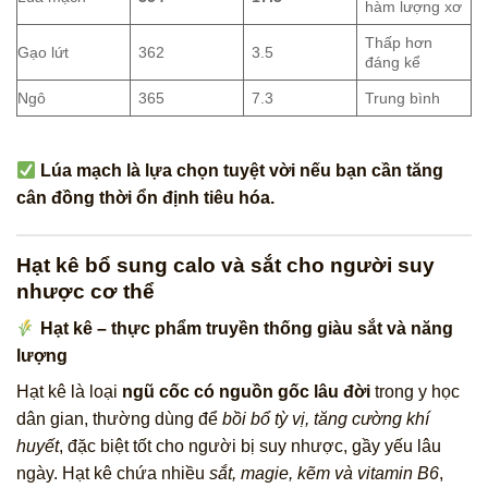
hàm lượng xơ
Thấp hơn
Gạo lứt
362
3.5
đáng kể
Ngô
365
7.3
Trung bình
Lúa mạch là lựa chọn tuyệt vời nếu bạn cần tăng
cân đồng thời ổn định tiêu hóa.
Hạt kê bổ sung calo và sắt cho người suy
nhược cơ thể
Hạt kê – thực phẩm truyền thống giàu sắt và năng
lượng
Hạt kê là loại
ngũ cốc có nguồn gốc lâu đời
trong y học
dân gian, thường dùng để
bồi bổ tỳ vị, tăng cường khí
huyết
, đặc biệt tốt cho người bị suy nhược, gầy yếu lâu
ngày. Hạt kê chứa nhiều
sắt, magie, kẽm và vitamin B6
,