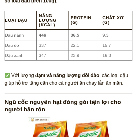
số loại đậu (trên 100g):
NĂNG
PROTEIN
CHẤT XƠ
LOẠI ĐẬU
LƯỢNG
(G)
(G)
(KCAL)
Đậu nành
446
36.5
9.3
Đậu đỏ
337
22.1
15.7
Đậu xanh
347
23.9
16.3
Với lượng
đạm và năng lượng dồi dào
, các loại đậu
giúp hỗ trợ tăng cân cho cả người ăn chay lẫn ăn mặn.
Ngũ cốc nguyên hạt đóng gói tiện lợi cho
người bận rộn