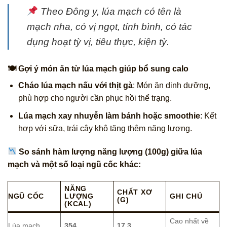
Theo Đông y, lúa mạch có tên là
mạch nha
, có vị ngọt, tính bình, có tác
dụng
hoạt tỳ vị, tiêu thực, kiện tỳ
.
🍽 Gợi ý món ăn từ lúa mạch giúp bổ sung calo
Cháo lúa mạch nấu với thịt gà
: Món ăn dinh dưỡng,
phù hợp cho người cần phục hồi thể trạng.
Lúa mạch xay nhuyễn làm bánh hoặc smoothie
: Kết
hợp với sữa, trái cây khô tăng thêm năng lượng.
So sánh hàm lượng năng lượng (100g) giữa lúa
mạch và một số loại ngũ cốc khác:
NĂNG
CHẤT XƠ
NGŨ CỐC
LƯỢNG
GHI CHÚ
(G)
(KCAL)
Cao nhất về
Lúa mạch
354
17.3