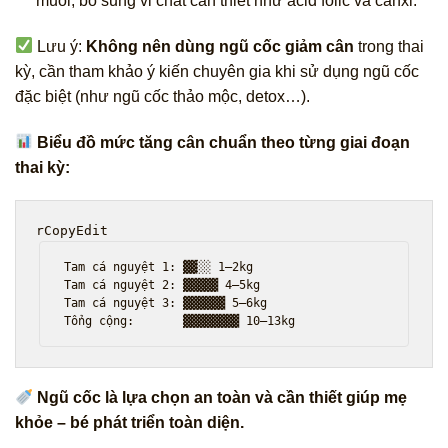
muối, bổ sung vi chất cần thiết như acid folic và canxi.
Lưu ý:
Không nên dùng ngũ cốc giảm cân
trong thai
kỳ, cần tham khảo ý kiến chuyên gia khi sử dụng ngũ cốc
đặc biệt (như ngũ cốc thảo mộc, detox…).
Biểu đồ mức tăng cân chuẩn theo từng giai đoạn
thai kỳ:
rCopyEdit
Tam cá nguyệt 1: ▓▓░░ 1–2kg  

Tam cá nguyệt 2: ▓▓▓▓▓ 4–5kg  

Tam cá nguyệt 3: ▓▓▓▓▓▓ 5–6kg  

Ngũ cốc là lựa chọn an toàn và cần thiết giúp mẹ
khỏe – bé phát triển toàn diện.