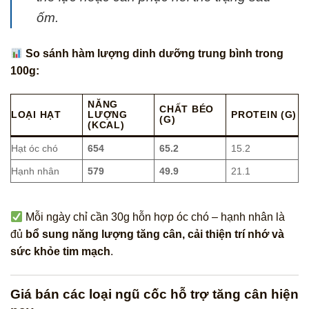
ốm.
So sánh hàm lượng dinh dưỡng trung bình trong
100g:
NĂNG
CHẤT BÉO
LOẠI HẠT
LƯỢNG
PROTEIN (G)
(G)
(KCAL)
Hạt óc chó
654
65.2
15.2
Hạnh nhân
579
49.9
21.1
Mỗi ngày chỉ cần 30g hỗn hợp óc chó – hạnh nhân là
đủ
bổ sung năng lượng tăng cân, cải thiện trí nhớ và
sức khỏe tim mạch
.
Giá bán các loại ngũ cốc hỗ trợ tăng cân hiện