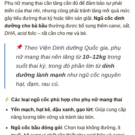
Phụ nữ mang thai cần tăng cân đủ để đảm bảo
sự phát
triển của thai nhi
, nhưng cũng phải tránh tăng mỡ quá mức
gây tiểu đường thai kỳ hoặc tiền sản giật.
Ngũ cốc dinh
dưỡng cho bà bầu
thường được bổ sung thêm
canxi, sắt,
DHA, acid folic
– rất cần cho mẹ và bé.
Theo Viện Dinh dưỡng Quốc gia,
phụ
nữ mang thai nên tăng từ
10–12kg
trong
suốt thai kỳ, trong đó phần lớn từ
dinh
dưỡng lành mạnh
như ngũ cốc nguyên
hạt, đạm, rau củ.
Các loại ngũ cốc phù hợp cho phụ nữ mang thai
Yến mạch, hạt kê, đậu xanh, gạo lứt
: Giúp cung cấp
năng lượng bền vững và tránh táo bón.
Ngũ cốc bầu đóng gói
: Chọn loại không đường, ít