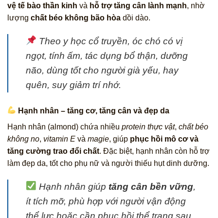
vệ tế bào thần kinh
và
hỗ trợ tăng cân lành mạnh
, nhờ
lượng
chất béo không bão hòa
dồi dào.
Theo y học cổ truyền
, óc chó có vị
ngọt, tính ấm, tác dụng
bổ thận, dưỡng
não
, dùng tốt cho người già yếu, hay
quên, suy giảm trí nhớ.
Hạnh nhân – tăng cơ, tăng cân và đẹp da
Hạnh nhân (almond) chứa nhiều
protein thực vật
,
chất béo
không no
,
vitamin E
và
magie
, giúp
phục hồi mô cơ và
tăng cường trao đổi chất
. Đặc biệt, hạnh nhân còn hỗ trợ
làm đẹp da, tốt cho phụ nữ và người thiếu hụt dinh dưỡng.
Hạnh nhân giúp
tăng cân bền vững
,
ít tích mỡ, phù hợp với người vận động
thể lực hoặc cần phục hồi thể trạng sau