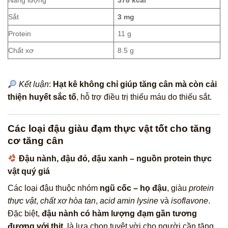
Năng lượng
378 kcal
Sắt
3 mg
Protein
11 g
Chất xơ
8.5 g
Kết luận
:
Hạt kê không chỉ giúp tăng cân mà còn cải
thiện huyết sắc tố
, hỗ trợ điều trị thiếu máu do thiếu sắt.
Các loại đậu giàu đạm thực vật tốt cho tăng
cơ tăng cân
Đậu nành, đậu đỏ, đậu xanh – nguồn protein thực
vật quý giá
Các loại đậu thuộc nhóm
ngũ cốc – họ đậu
, giàu
protein
thực vật
,
chất xơ hòa tan
,
acid amin lysine
và
isoflavone
.
Đặc biệt,
đậu nành có hàm lượng đạm gần tương
đương với thịt
, là lựa chọn tuyệt vời cho người cần tăng