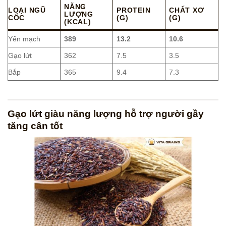
NĂNG
LOẠI NGŨ
PROTEIN
CHẤT XƠ
LƯỢNG
CỐC
(G)
(G)
(KCAL)
Yến mạch
389
13.2
10.6
Gạo lứt
362
7.5
3.5
Bắp
365
9.4
7.3
Gạo lứt giàu năng lượng hỗ trợ người gầy
tăng cân tốt