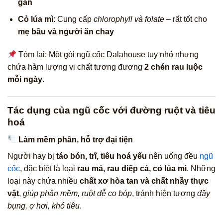
gan
Cỏ lúa mì
: Cung cấp
chlorophyll và folate
– rất tốt cho
mẹ bầu và người ăn chay
Tóm lại: Một gói ngũ cốc Dalahouse tuy nhỏ nhưng
chứa hàm lượng vi chất tương đương
2 chén rau luộc
mỗi ngày
.
Tác dụng của ngũ cốc với đường ruột và tiêu
hoá
Làm mềm phân, hỗ trợ đại tiện
Người hay bị
táo bón, trĩ, tiêu hoá yếu
nên uống đều
ngũ
cốc
, đặc biệt là loại
rau má, rau diếp cá, cỏ lúa mì
. Những
loại này chứa nhiều
chất xơ hòa tan và chất nhầy thực
vật
,
giúp phân mềm, ruột dễ co bóp
, tránh hiện tượng
đầy
bụng, ợ hơi, khó tiêu
.