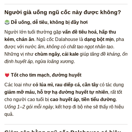
Người già uống ngũ cốc này được không?
Dễ uống, dễ tiêu, không bị đầy hơi
Người lớn tuổi thường gặp
vấn đề tiêu hoá, hấp thu
kém, chán ăn
. Ngũ cốc Dalahouse là
dạng bột mịn
, pha
được với nước ấm,
không có chất tạo ngọt nhân tạo
.
Những vị như
chùm ngây, cải kale
giúp
tăng đề kháng, ổn
định huyết áp, ngừa loãng xương
.
Tốt cho tim mạch, đường huyết
Các loại như
cỏ lúa mì, rau diếp cá, cần tây
có tác dụng
giảm mỡ máu, hỗ trợ hạ đường huyết tự nhiên
, rất tốt
cho người cao tuổi bị
cao huyết áp, tiền tiểu đường
.
Uống 1–2 gói mỗi ngày
, kết hợp đi bộ nhẹ sẽ thấy rõ hiệu
quả.