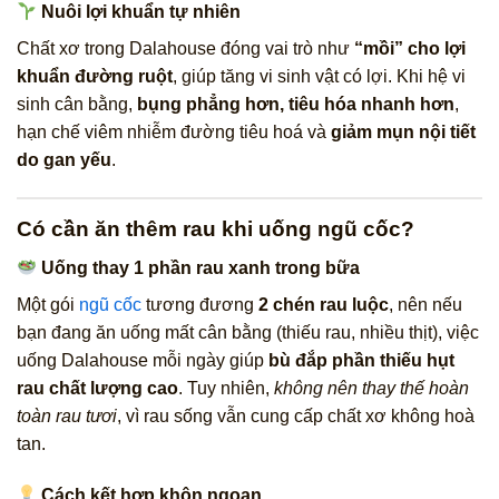
Nuôi lợi khuẩn tự nhiên
Chất xơ trong Dalahouse đóng vai trò như
“mồi” cho lợi
khuẩn đường ruột
, giúp tăng vi sinh vật có lợi. Khi hệ vi
sinh cân bằng,
bụng phẳng hơn, tiêu hóa nhanh hơn
,
hạn chế viêm nhiễm đường tiêu hoá và
giảm mụn nội tiết
do gan yếu
.
Có cần ăn thêm rau khi uống ngũ cốc?
Uống thay 1 phần rau xanh trong bữa
Một gói
ngũ cốc
tương đương
2 chén rau luộc
, nên nếu
bạn đang ăn uống mất cân bằng (thiếu rau, nhiều thịt), việc
uống Dalahouse mỗi ngày giúp
bù đắp phần thiếu hụt
rau chất lượng cao
. Tuy nhiên,
không nên thay thế hoàn
toàn rau tươi
, vì rau sống vẫn cung cấp chất xơ không hoà
tan.
Cách kết hợp khôn ngoan