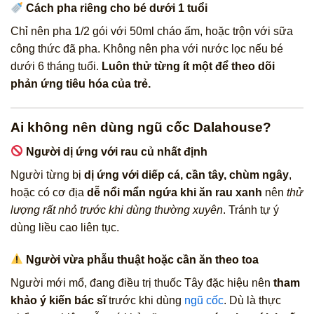
Cách pha riêng cho bé dưới 1 tuổi
Chỉ nên pha 1/2 gói với 50ml cháo ấm, hoặc trộn với sữa
công thức đã pha. Không nên pha với nước lọc nếu bé
dưới 6 tháng tuổi.
Luôn thử từng ít một để theo dõi
phản ứng tiêu hóa của trẻ.
Ai không nên dùng ngũ cốc Dalahouse?
Người dị ứng với rau củ nhất định
Người từng bị
dị ứng với diếp cá, cần tây, chùm ngây
,
hoặc có cơ địa
dễ nổi mẩn ngứa khi ăn rau xanh
nên
thử
lượng rất nhỏ trước khi dùng thường xuyên
. Tránh tự ý
dùng liều cao liên tục.
Người vừa phẫu thuật hoặc cần ăn theo toa
Người mới mổ, đang điều trị thuốc Tây đặc hiệu nên
tham
khảo ý kiến bác sĩ
trước khi dùng
ngũ cốc
. Dù là thực