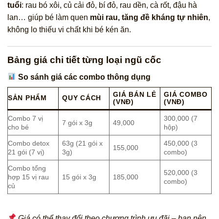
tuổi
: rau bó xôi, củ cải đỏ, bí đỏ, rau dền, cà rốt, đậu hà
lan… giúp bé làm quen
mùi rau, tăng đề kháng tự nhiên
,
không lo thiếu vi chất khi bé kén ăn.
Bảng giá chi tiết từng loại ngũ cốc
So sánh giá các combo thông dụng
GIÁ BÁN LẺ
GIÁ COMBO
SẢN PHẨM
QUY CÁCH
(VNĐ)
(VNĐ)
Combo 7 vị
300,000 (7
7 gói x 3g
49,000
cho bé
hộp)
Combo detox
63g (21 gói x
450,000 (3
155,000
21 gói (7 vị)
3g)
combo)
Combo tổng
520,000 (3
hợp 15 vị rau
15 gói x 3g
185,000
combo)
củ
Giá có thể thay đổi theo chương trình ưu đãi – bạn nên