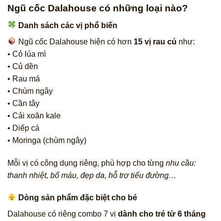
Ngũ cốc Dalahouse có những loại nào?
Danh sách các vị phổ biến
Ngũ cốc Dalahouse hiện có hơn
15 vị rau củ
như:
• Cỏ lúa mì
• Củ dền
• Rau má
• Chùm ngây
• Cần tây
• Cải xoăn kale
• Diếp cá
• Moringa (chùm ngây)
Mỗi vị có công dụng riêng, phù hợp cho từng
nhu cầu:
thanh nhiệt, bổ máu, đẹp da, hỗ trợ tiểu đường…
Dòng sản phẩm đặc biệt cho bé
Dalahouse có riêng combo 7 vị
dành cho trẻ từ 6 tháng