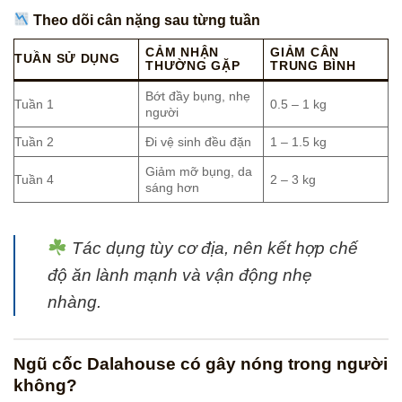
Theo dõi cân nặng sau từng tuần
CẢM NHẬN
GIẢM CÂN
TUẦN SỬ DỤNG
THƯỜNG GẶP
TRUNG BÌNH
Bớt đầy bụng, nhẹ
Tuần 1
0.5 – 1 kg
người
Tuần 2
Đi vệ sinh đều đặn
1 – 1.5 kg
Giảm mỡ bụng, da
Tuần 4
2 – 3 kg
sáng hơn
Tác dụng tùy cơ địa, nên kết hợp chế
độ ăn lành mạnh và vận động nhẹ
nhàng.
Ngũ cốc Dalahouse có gây nóng trong người
không?