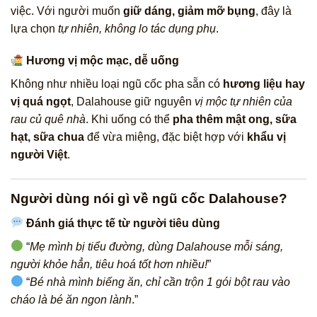
việc. Với người muốn
giữ dáng, giảm mỡ bụng
, đây là
lựa chọn
tự nhiên, không lo tác dụng phụ
.
Hương vị mộc mạc, dễ uống
Không như nhiều loại ngũ cốc pha sẵn có
hương liệu hay
vị quá ngọt
, Dalahouse giữ nguyên
vị mộc tự nhiên của
rau củ quê nhà
. Khi uống có thể
pha thêm mật ong, sữa
hạt, sữa chua
để vừa miệng, đặc biệt hợp với
khẩu vị
người Việt
.
Người dùng nói gì về ngũ cốc Dalahouse?
Đánh giá thực tế từ người tiêu dùng
“
Mẹ mình bị tiểu đường, dùng Dalahouse mỗi sáng,
người khỏe hẳn, tiêu hoá tốt hơn nhiều!
”
“
Bé nhà mình biếng ăn, chỉ cần trộn 1 gói bột rau vào
cháo là bé ăn ngon lành
.”