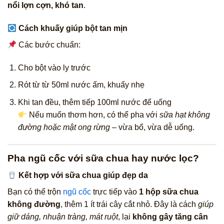
nổi lợn cợn, khó tan
.
Cách khuấy giúp bột tan mịn
Các bước chuẩn:
Cho bột vào ly trước
Rót từ từ 50ml nước ấm, khuấy nhẹ
Khi tan đều, thêm tiếp 100ml nước để uống
Nếu muốn thơm hơn, có thể pha với
sữa hạt không
đường hoặc mật ong rừng
– vừa bổ, vừa dễ uống.
Pha ngũ cốc với sữa chua hay nước lọc?
Kết hợp với sữa chua giúp đẹp da
Bạn có thể trộn
ngũ cốc
trực tiếp vào
1 hộp sữa chua
không đường
, thêm 1 ít trái cây cắt nhỏ. Đây là cách
giúp
giữ dáng, nhuận tràng, mát ruột
, lại
không gây tăng cân