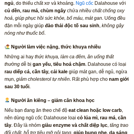
ngủ
, do thiếu chất xơ và khoáng.
Ngũ cốc
Dalahouse với
củ dền, rau má, chùm ngây
chứa
nhiều chất chống oxy
hoá
,
giúp phục hồi sức khỏe, bổ máu, mát gan
. Uống đều
đặn mỗi ngày giúp
đào thải độc tố sau sinh
,
không gây
nóng như thuốc bổ
.
Người làm việc nặng, thức khuya nhiều
Những ai hay
thức khuya, làm ca đêm, ăn uống thất
thường
dễ bị
gan yếu, tiêu hoá chậm
. Dalahouse có loại
rau diếp cá, cần tây, cải kale
giúp mát gan, dễ ngủ, ngừa
mụn,
giảm cholesterol tự nhiên
. Rất phù hợp cho
nam giới
sau 30 tuổi
.
Người ăn kiêng – giảm cân khoa học
Nếu bạn đang ăn theo chế độ
eat clean hoặc low carb
,
nên dùng ngũ cốc Dalahouse loại
cỏ lúa mì, rau má, cần
tây
. Đây là nhóm
giàu enzyme và chất diệp lục
,
tăng trao
đổi chất, hỗ trợ tiêu mỡ nội tạng
,
giúp bụng nhẹ, da sáng