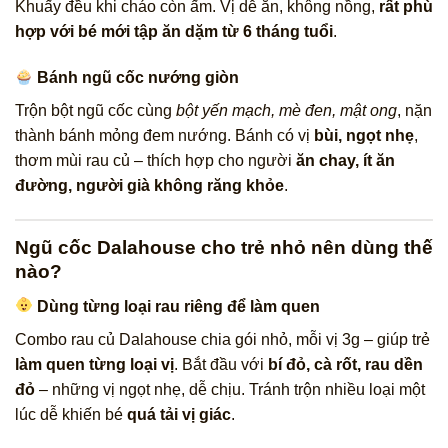
Khuấy đều khi cháo còn ấm. Vị dễ ăn, không nồng,
rất phù
hợp với bé mới tập ăn dặm từ 6 tháng tuổi
.
Bánh ngũ cốc nướng giòn
Trộn bột ngũ cốc cùng
bột yến mạch, mè đen, mật ong
, nặn
thành bánh mỏng đem nướng. Bánh có vị
bùi, ngọt nhẹ
,
thơm mùi rau củ – thích hợp cho người
ăn chay, ít ăn
đường, người già không răng khỏe
.
Ngũ cốc Dalahouse cho trẻ nhỏ nên dùng thế
nào?
Dùng từng loại rau riêng để làm quen
Combo rau củ Dalahouse chia gói nhỏ, mỗi vị 3g – giúp trẻ
làm quen từng loại vị
. Bắt đầu với
bí đỏ, cà rốt, rau dền
đỏ
– những vị ngọt nhẹ, dễ chịu. Tránh trộn nhiều loại một
lúc dễ khiến bé
quá tải vị giác
.