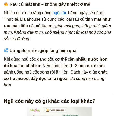
Rau củ mát tính – không gây nhiệt cơ thể
Nhiều người lo rằng uống
ngũ cốc
hằng ngày sẽ nóng.
Thực tế, Dalahouse sử dụng các loại rau củ
tính mát như
rau má, diếp cá, cỏ lúa mì
,
giúp mát gan, thông ruột, giảm
mụn
.
Không gây mụn, khô miệng như các loại ngũ cốc pha
sẵn có đường
.
Uống đủ nước giúp tăng hiệu quả
Khi dùng ngũ cốc dạng bột, cơ thể cần
nhiều nước hơn
để hòa tan chất xơ
. Nên uống kèm
1–2 cốc nước ấm
,
tránh uống ngũ cốc xong rồi ăn liền. Cách này giúp
chất
xơ hút nước, đẩy độc tố ra ngoài
,
da cũng mịn màng
hơn
.
Ngũ cốc này có gì khác các loại khác?