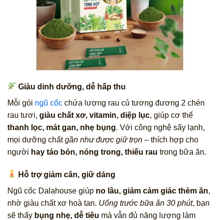
Giàu dinh dưỡng, dễ hấp thu
Mỗi gói
ngũ cốc
chứa lượng rau củ tương đương 2 chén
rau tươi,
giàu chất xơ, vitamin, diệp lục
, giúp cơ thể
thanh lọc, mát gan, nhẹ bụng
. Với công nghệ sấy lạnh,
mọi dưỡng chất
gần như được giữ trọn
– thích hợp cho
người
hay táo bón, nóng trong, thiếu rau
trong bữa ăn.
Hỗ trợ giảm cân, giữ dáng
Ngũ cốc Dalahouse giúp
no lâu, giảm cảm giác thèm ăn
,
nhờ giàu chất xơ hoà tan.
Uống trước bữa ăn 30 phút
, bạn
sẽ thấy
bụng nhẹ, dễ tiêu
mà vẫn đủ năng lượng làm