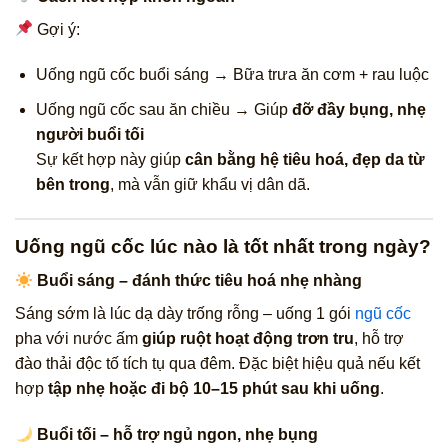
Gợi ý:
Uống ngũ cốc buổi sáng → Bữa trưa ăn cơm + rau luộc
Uống ngũ cốc sau ăn chiều → Giúp
đỡ đầy bụng, nhẹ
người buổi tối
Sự kết hợp này giúp
cân bằng hệ tiêu hoá, đẹp da từ
bên trong
, mà vẫn giữ khẩu vị dân dã.
Uống ngũ cốc lúc nào là tốt nhất trong ngày?
Buổi sáng – đánh thức tiêu hoá nhẹ nhàng
Sáng sớm là lúc dạ dày trống rỗng – uống 1 gói
ngũ cốc
pha với nước ấm
giúp ruột hoạt động trơn tru
, hỗ trợ
đào thải độc tố tích tụ qua đêm. Đặc biệt hiệu quả nếu kết
hợp
tập nhẹ hoặc đi bộ 10–15 phút sau khi uống
.
Buổi tối – hỗ trợ ngủ ngon, nhẹ bụng