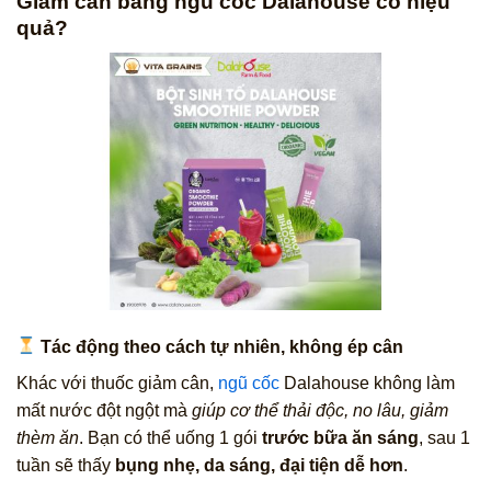
Giảm cân bằng ngũ cốc Dalahouse có hiệu
quả?
Tác động theo cách tự nhiên, không ép cân
Khác với thuốc giảm cân,
ngũ cốc
Dalahouse không làm
mất nước đột ngột mà
giúp cơ thể thải độc, no lâu, giảm
thèm ăn
. Bạn có thể uống 1 gói
trước bữa ăn sáng
, sau 1
tuần sẽ thấy
bụng nhẹ, da sáng, đại tiện dễ hơn
.