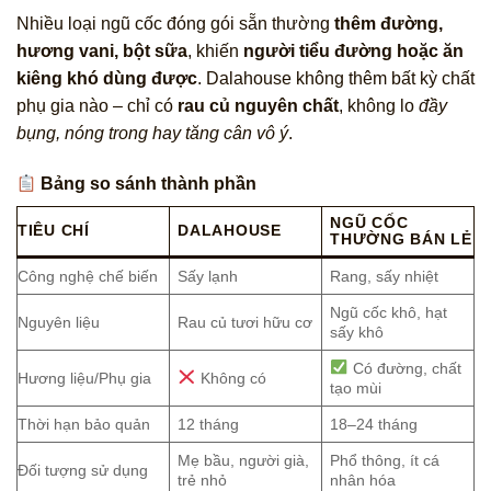
Nhiều loại ngũ cốc đóng gói sẵn thường
thêm đường,
hương vani, bột sữa
, khiến
người tiểu đường hoặc ăn
kiêng khó dùng được
. Dalahouse không thêm bất kỳ chất
phụ gia nào – chỉ có
rau củ nguyên chất
, không lo
đầy
bụng, nóng trong hay tăng cân vô ý
.
Bảng so sánh thành phần
NGŨ CỐC
TIÊU CHÍ
DALAHOUSE
THƯỜNG BÁN LẺ
Công nghệ chế biến
Sấy lạnh
Rang, sấy nhiệt
Ngũ cốc khô, hạt
Nguyên liệu
Rau củ tươi hữu cơ
sấy khô
Có đường, chất
Hương liệu/Phụ gia
Không có
tạo mùi
Thời hạn bảo quản
12 tháng
18–24 tháng
Mẹ bầu, người già,
Phổ thông, ít cá
Đối tượng sử dụng
trẻ nhỏ
nhân hóa