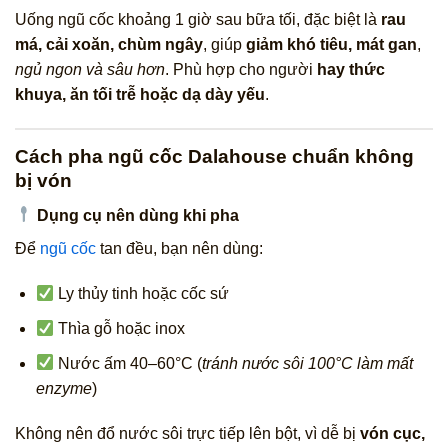
Uống ngũ cốc khoảng 1 giờ sau bữa tối, đặc biệt là
rau
má, cải xoăn, chùm ngây
, giúp
giảm khó tiêu, mát gan
,
ngủ ngon và sâu hơn
. Phù hợp cho người
hay thức
khuya, ăn tối trễ hoặc dạ dày yếu
.
Cách pha ngũ cốc Dalahouse chuẩn không
bị vón
Dụng cụ nên dùng khi pha
Để
ngũ cốc
tan đều, bạn nên dùng:
Ly thủy tinh hoặc cốc sứ
Thìa gỗ hoặc inox
Nước ấm 40–60°C (
tránh nước sôi 100°C làm mất
enzyme
)
Không nên đổ nước sôi trực tiếp lên bột, vì dễ bị
vón cục,