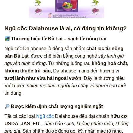
Ngũ cốc Dalahouse là ai, có đáng tin không?
Thương hiệu từ Đà Lạt – sạch từ nông trại
Ngũ cốc Dalahouse là dòng sản phẩm
chắt lọc từ nông
sản Đà Lạt
, được chế biến bằng công nghệ
sấy lạnh giữ
nguyên dinh dưỡng
. Từ những luống rau
không hoá chất,
không thuốc trừ sâu
, Dalahouse mang đến hương vị
tươi lành như vừa hái ngoài vườn
. Đây là thương hiệu
Việt được
nhiều mẹ bầu, người ăn chay và người cao tuổi
tin dùng.
Được kiểm định chất lượng nghiêm ngặt
Tất cả các loại
Ngũ cốc
Dalahouse đều đạt chuẩn
hữu cơ
USDA, JAS, EU
–
đảm bảo sạch, không phẩm màu, không
phụ gia
. Sản phẩm được đóng gói kỹ, nhãn mác rõ ràng,