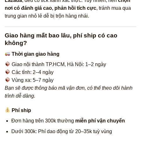
Lazada
, đều có tick xanh xác thực. Tuy nhiên, nên
chọn
nơi có đánh giá cao, phản hồi tích cực
, tránh mua qua
trung gian nhỏ lẻ dễ bị trộn hàng nhái.
Giao hàng mất bao lâu, phí ship có cao
không?
Thời gian giao hàng
Giao nội thành TP.HCM, Hà Nội: 1–2 ngày
Các tỉnh: 2–4 ngày
Vùng xa: 5–7 ngày
Bạn sẽ được thông báo mã vận đơn, có thể theo dõi hành
trình dễ dàng.
Phí ship
Đơn hàng trên 300k thường
miễn phí vận chuyển
Dưới 300k: Phí dao động từ 20–35k tuỳ vùng