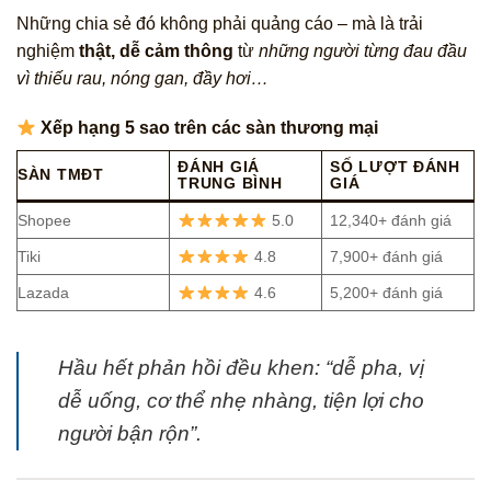
Những chia sẻ đó không phải quảng cáo – mà là trải
nghiệm
thật, dễ cảm thông
từ
những người từng đau đầu
vì thiếu rau, nóng gan, đầy hơi…
Xếp hạng 5 sao trên các sàn thương mại
ĐÁNH GIÁ
SỐ LƯỢT ĐÁNH
SÀN TMĐT
TRUNG BÌNH
GIÁ
Shopee
5.0
12,340+ đánh giá
Tiki
4.8
7,900+ đánh giá
Lazada
4.6
5,200+ đánh giá
Hầu hết phản hồi đều khen:
“dễ pha, vị
dễ uống, cơ thể nhẹ nhàng, tiện lợi cho
người bận rộn”
.