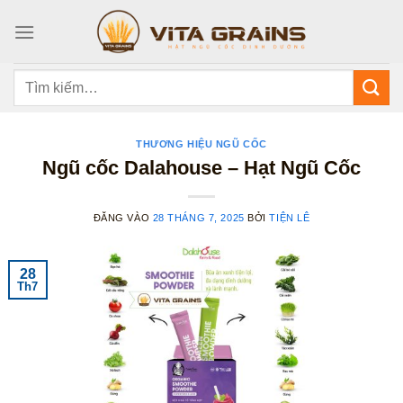
Bỏ
qua
nội
dung
Tìm
kiếm:
THƯƠNG HIỆU NGŨ CỐC
Ngũ cốc Dalahouse – Hạt Ngũ Cốc
ĐĂNG VÀO
28 THÁNG 7, 2025
BỞI
TIỆN LÊ
28
Th7