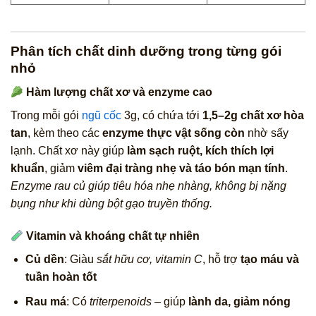
Phân tích chất dinh dưỡng trong từng gói
nhỏ
Hàm lượng chất xơ và enzyme cao
Trong mỗi gói
ngũ cốc
3g, có chứa tới
1,5–2g chất xơ hòa
tan
, kèm theo các
enzyme thực vật sống còn
nhờ sấy
lạnh. Chất xơ này giúp
làm sạch ruột, kích thích lợi
khuẩn
, giảm
viêm đại tràng nhẹ và táo bón mạn tính
.
Enzyme rau củ giúp tiêu hóa nhẹ nhàng, không bị nặng
bụng như khi dùng bột gạo truyền thống.
Vitamin và khoáng chất tự nhiên
Củ dền
: Giàu
sắt hữu cơ, vitamin C
, hỗ trợ
tạo máu và
tuần hoàn tốt
Rau má
: Có
triterpenoids
– giúp
lành da, giảm nóng