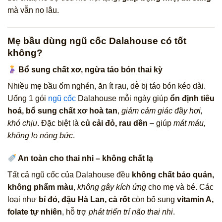
mà vẫn no lâu.
Mẹ bầu dùng ngũ cốc Dalahouse có tốt
không?
Bổ sung chất xơ, ngừa táo bón thai kỳ
Nhiều mẹ bầu ốm nghén, ăn ít rau, dễ bị táo bón kéo dài.
Uống 1 gói
ngũ cốc
Dalahouse mỗi ngày giúp
ổn định tiêu
hoá, bổ sung chất xơ hoà tan
,
giảm cảm giác đầy hơi,
khó chịu
. Đặc biệt là
củ cải đỏ, rau dền
– giúp
mát máu,
không lo nóng bức
.
An toàn cho thai nhi – không chất lạ
Tất cả ngũ cốc của Dalahouse đều
không chất bảo quản,
không phẩm màu
,
không gây kích ứng
cho mẹ và bé. Các
loại như
bí đỏ, đậu Hà Lan, cà rốt
còn bổ sung
vitamin A,
folate tự nhiên
, hỗ trợ
phát triển trí não thai nhi
.